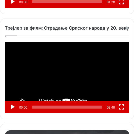
00:00
01:28
Трејлер за филм: Страдање Српског народа у 20. веку
Прегледач
видео
записа
00:00
02:48