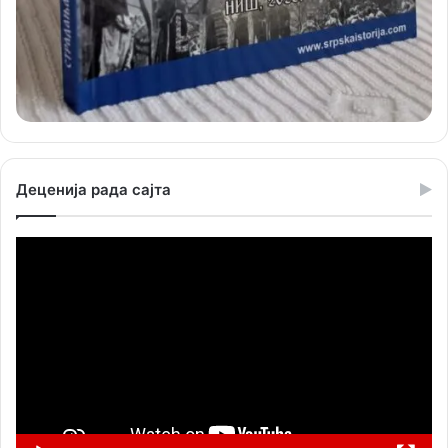
Деценија рада сајта
Прегледач
видео
записа