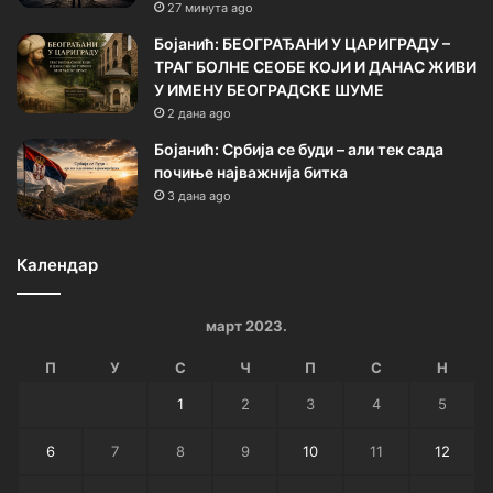
27 минута ago
Бојанић: БЕОГРАЂАНИ У ЦАРИГРАДУ –
ТРАГ БОЛНЕ СЕОБЕ КОЈИ И ДАНАС ЖИВИ
У ИМЕНУ БЕОГРАДСКЕ ШУМЕ
2 дана ago
Бојанић: Србија се буди – али тек сада
почиње најважнија битка
3 дана ago
Календар
март 2023.
П
У
С
Ч
П
С
Н
1
2
3
4
5
6
7
8
9
10
11
12