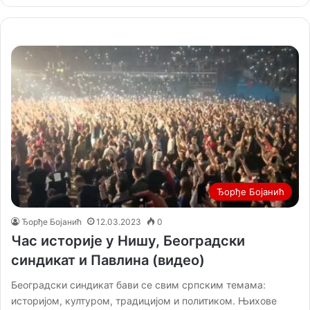
Ђорђе Бојанић
Ђорђе Бојанић
12.03.2023
0
Час историје у Нишу, Београдски
синдикат и Павлина (видео)
Београдски синдикат бави се свим српским темама:
историјом, културом, традицијом и политиком. Њихове