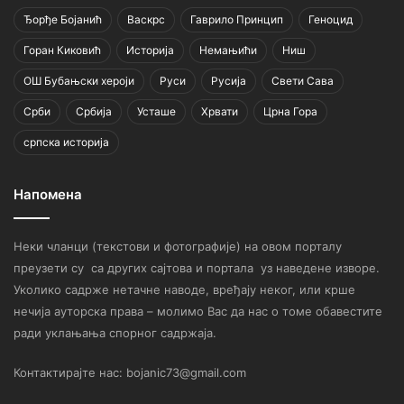
Ђорђе Бојанић
Васкрс
Гаврило Принцип
Геноцид
Горан Киковић
Историја
Немањићи
Ниш
ОШ Бубањски хероји
Руси
Русија
Свети Сава
Срби
Србија
Усташе
Хрвати
Црна Гора
српска историја
Напомена
Неки чланци (текстови и фотографије) на овом порталу
преузети су са других сајтова и портала уз наведене изворе.
Уколико садрже нетачне наводе, вређају неког, или крше
нечија ауторска права – молимо Вас да нас о томе обавестите
ради уклањања спорног садржаја.
Контактирајте нас: bojanic73@gmail.com