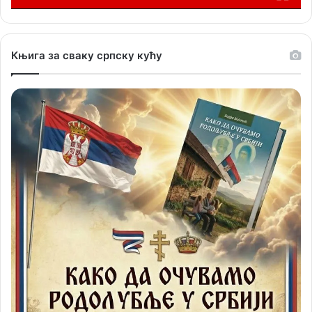
Књига за сваку српску кућу