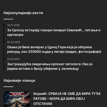
Најпопуларније вести
16.07.2018
За Српску историју говори генерал Симовић… питања и
одговори
02.02.2020
Овако је било вечерас у Црној Гори која је оборила
рекорд, око 250000 људи у литији (видео, фотографије)
23.02.2021
Застрашујућа сведочења српског патолога: Ово је
једина истина о броју убијених у Јасеновцу
Најновији чланци
Бојанић: СРБИЈА НЕ СМЕ ДА БИРА ТУЂЕ
РАТОВЕ – МОРА ДА БИРА СВОЈ
ОПСТАНАК