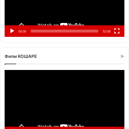
00:00
53:06
Филм КОШАРЕ
Прегледач
видео
записа