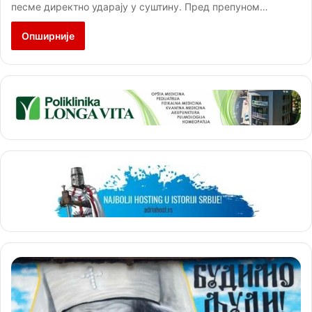
песме директно ударају у суштину. Пред препуном…
Опширније