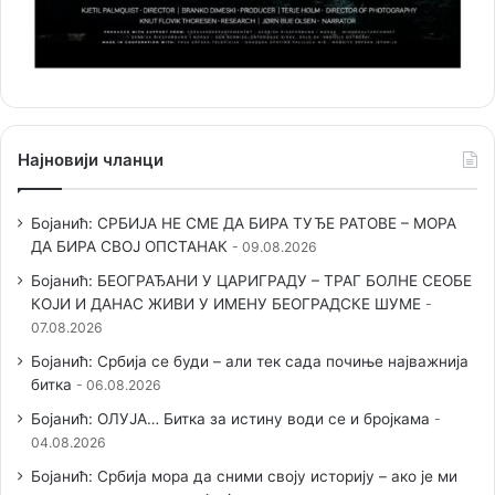
Најновији чланци
Бојанић: СРБИЈА НЕ СМЕ ДА БИРА ТУЂЕ РАТОВЕ – МОРА
ДА БИРА СВОЈ ОПСТАНАК
09.08.2026
Бојанић: БЕОГРАЂАНИ У ЦАРИГРАДУ – ТРАГ БОЛНЕ СЕОБЕ
КОЈИ И ДАНАС ЖИВИ У ИМЕНУ БЕОГРАДСКЕ ШУМЕ
07.08.2026
Бојанић: Србија се буди – али тек сада почиње најважнија
битка
06.08.2026
Бојанић: ОЛУЈА… Битка за истину води се и бројкама
04.08.2026
Бојанић: Србија мора да сними своју историју – ако је ми