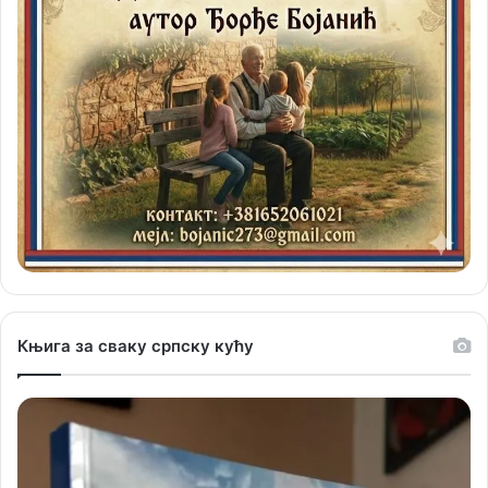
Књига за сваку српску кућу