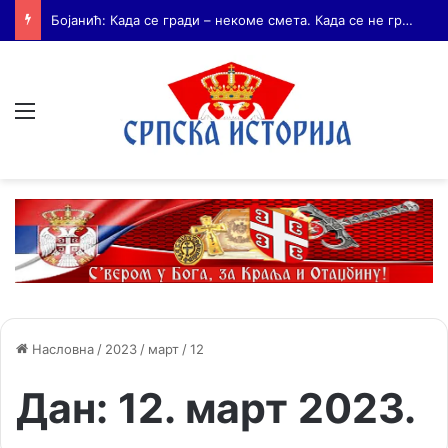
Бојанић: Андријаш Мрњавчевић – заборављени брат Краљевића Марка
Мени
Насловна
/
2023
/
март
/
12
Дан:
12. март 2023.