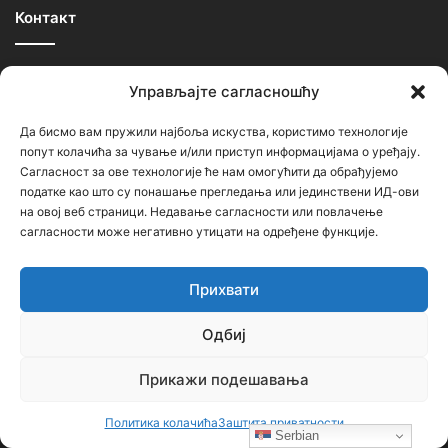
Контакт
Ђорђе Бојанић, проф. историје – главни уредник
Управљајте сагласношћу
Седиште: Србија, 18000, Ниш
Да бисмо вам пружили најбоља искуства, користимо технологије
Контакт: тел. +381 652061021
попут колачића за чување и/или приступ информацијама о уређају.
редакција –bojanic73@gmail.com
Сагласност за ове технологије ће нам омогућити да обрађујемо
податке као што су понашање прегледања или јединствени ИД-ови
администратор – bojanic73@gmail.com
на овој веб страници. Недавање сагласности или повлачење
сагласности може негативно утицати на одређене функције.
…
Прихвати
Сајт није под финансијским, политичким и идеолошким
утицајем ни једне политичке опције или организације. Сајт није
Одбиј
профитабилан, заснива се на добровољном раду.
Прикажи подешавања
Политика колачића
Заштита приватности
Пријавите се на наш бесплатни Билтен (newsletter)
Serbian