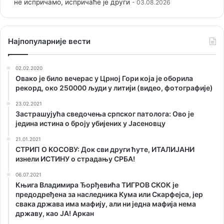
не испричамо, испричаће је други
03.08.2026
Наjпопуларније вести
02.02.2020
Овако је било вечерас у Црној Гори која је оборила
рекорд, око 250000 људи у литији (видео, фотографије)
23.02.2021
Застрашујућа сведочења српског патолога: Ово је
једина истина о броју убијених у Јасеновцу
21.01.2021
СТРИП О KОСОВУ: Док сви други ћуте, ИТАЛИЈАНИ
изнели ИСТИНУ о страдању СРБА!
06.07.2021
Књига Владимира Ђорђевића ТИГРОВ СКОК је
предодређена за наследника Кума или Скарфејса, јер
свака држава има мафију, али ни једна мафија нема
државу, као ЈА! Аркан