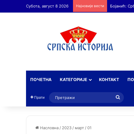
Субота, август 8 2026
Најновије вести
Бојанић: Ср
ПОЧЕТНА
КАТЕГОРИЈЕ
КОНТАКТ
ПО
Прет
Прати
Насловна
/
2023
/
март
/
01