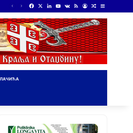
Facebook
X
LinkedIn
YouTube
vk.com
RSS
Log In
Random Article
Sidebar
ОЛАЧИЋА