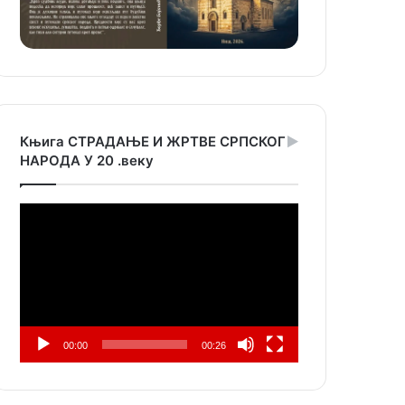
Књига СТРАДАЊЕ И ЖРТВЕ СРПСКОГ
НАРОДА У 20 .веку
Прегледач
видео
записа
00:00
00:26