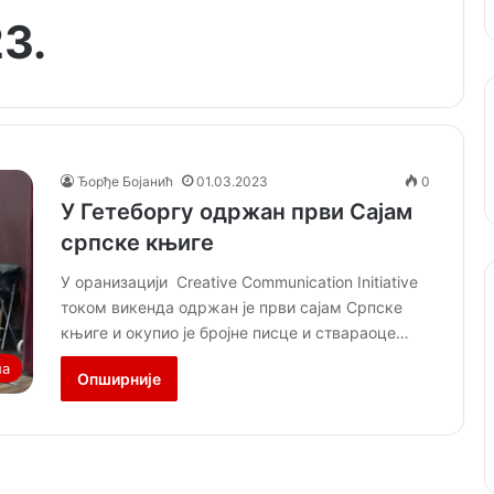
23.
Ђорђе Бојанић
01.03.2023
0
У Гетеборгу одржан први Сајам
српске књиге
У оранизацији Creative Communication Initiative
током викенда одржан је први сајам Српске
књиге и окупио је бројне писце и ствараоце…
ла
Опширније