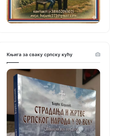
Књига за сваку српску кућу