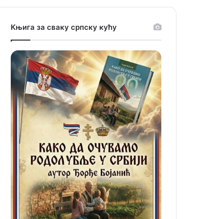
Књига за сваку српску кућу