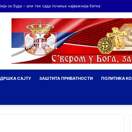
бија се буди – али тек сада почиње најважнија битка
ДРШКА САЈТУ
ЗАШТИТА ПРИВАТНОСТИ
ПОЛИТИКА К
ражи