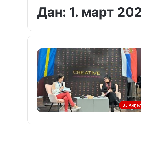
Дан:
1. март 20
33 Анђе