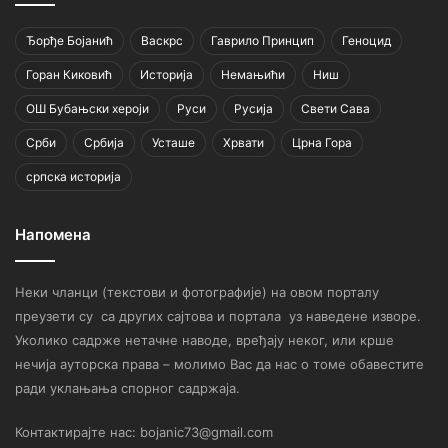
Ђорђе Бојанић
Васкрс
Гаврило Принцип
Геноцид
Горан Киковић
Историја
Немањићи
Ниш
ОШ Бубањски хероји
Руси
Русија
Свети Сава
Срби
Србија
Усташе
Хрвати
Црна Гора
српска историја
Напомена
Неки чланци (текстови и фотографије) на овом порталу
преузети су са других сајтова и портала уз наведене изворе.
Уколико садрже нетачне наводе, вређају неког, или крше
нечија ауторска права – молимо Вас да нас о томе обавестите
ради уклањања спорног садржаја.
Контактирајте нас: bojanic73@gmail.com