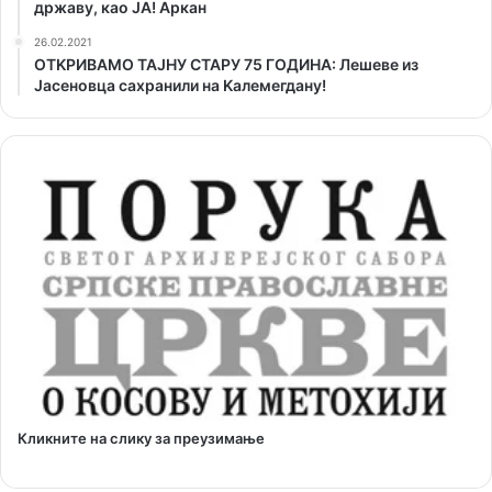
државу, као ЈА! Аркан
26.02.2021
ОТKРИВАМО ТАЈНУ СТАРУ 75 ГОДИНА: Лешеве из
Јасеновца сахранили на Kалемегдану!
Кликните на слику за преузимање