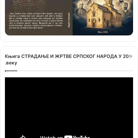
Књига СТРАДАЊЕ И ЖРТВЕ СРПСКОГ НАРОДА У 20
.веку
Прегледач
видео
записа