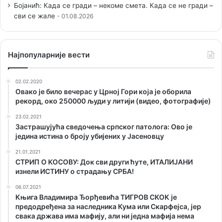
Бојанић: Када се гради – некоме смета. Када се не гради –
сви се жале
01.08.2026
Наjпопуларније вести
02.02.2020
Овако је било вечерас у Црној Гори која је оборила
рекорд, око 250000 људи у литији (видео, фотографије)
23.02.2021
Застрашујућа сведочења српског патолога: Ово је
једина истина о броју убијених у Јасеновцу
21.01.2021
СТРИП О KОСОВУ: Док сви други ћуте, ИТАЛИЈАНИ
изнели ИСТИНУ о страдању СРБА!
06.07.2021
Књига Владимира Ђорђевића ТИГРОВ СКОК је
предодређена за наследника Кума или Скарфејса, јер
свака држава има мафију, али ни једна мафија нема