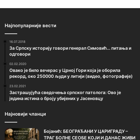
Најпопуларније вести
16.07.2018
За Српску историју говори генерал Симовић… питања и
одговори
02.02.2020
Овако је било вечерас у Црној Гори која је оборила
рекорд, око 250000 људи у литији (видео, фотографије)
23.02.2021
Застрашујућа сведочења српског патолога: Ово је
једина истина о броју убијених у Јасеновцу
Најновији чланци
Бојанић: БЕОГРАЂАНИ У ЦАРИГРАДУ –
ТРАГ БОЛНЕ СЕОБЕ КОЈИ И ДАНАС ЖИВИ