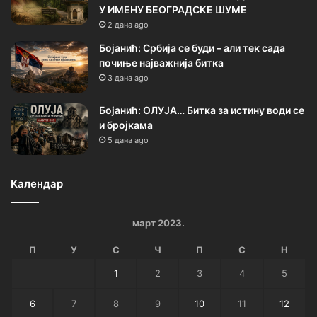
У ИМЕНУ БЕОГРАДСКЕ ШУМЕ
2 дана ago
Бојанић: Србија се буди – али тек сада
почиње најважнија битка
3 дана ago
Бојанић: ОЛУЈА… Битка за истину води се
и бројкама
5 дана ago
Календар
март 2023.
П
У
С
Ч
П
С
Н
1
2
3
4
5
6
7
8
9
10
11
12