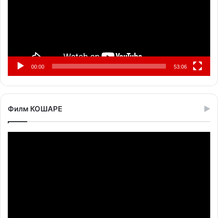
00:00
53:06
Филм КОШАРЕ
Прегледач
видео
записа