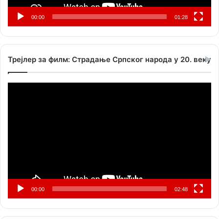
00:00
01:28
Трејлер за филм: Страдање Српског народа у 20. веку
Прегледач
видео
записа
00:00
02:48