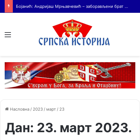
На Дражин дан у Лондону обележено 80. година од мучког убиства генерала Драгољуба Драже Михаиловића
Мени
Насловна
/
2023
/
март
/
23
Дан:
23. март 2023.