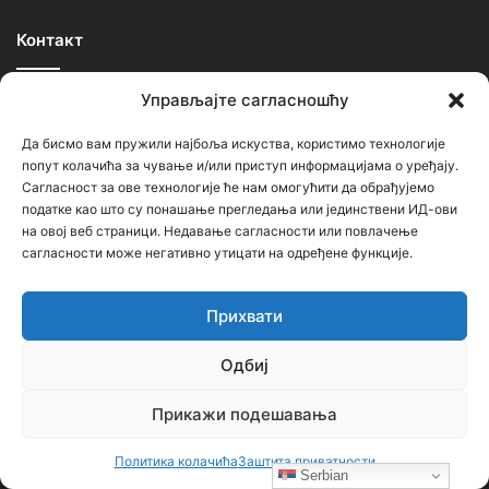
Контакт
Управљајте сагласношћу
Ђорђе Бојанић, проф. историје – главни уредник
Седиште: Србија, 18000, Ниш
Да бисмо вам пружили најбоља искуства, користимо технологије
попут колачића за чување и/или приступ информацијама о уређају.
Контакт: тел. +381 652061021
Сагласност за ове технологије ће нам омогућити да обрађујемо
редакција –bojanic73@gmail.com
податке као што су понашање прегледања или јединствени ИД-ови
на овој веб страници. Недавање сагласности или повлачење
администратор – bojanic73@gmail.com
сагласности може негативно утицати на одређене функције.
…
Прихвати
Сајт није под финансијским, политичким и идеолошким
Одбиј
утицајем ни једне политичке опције или организације. Сајт није
профитабилан, заснива се на добровољном раду.
Прикажи подешавања
Политика колачића
Заштита приватности
Serbian