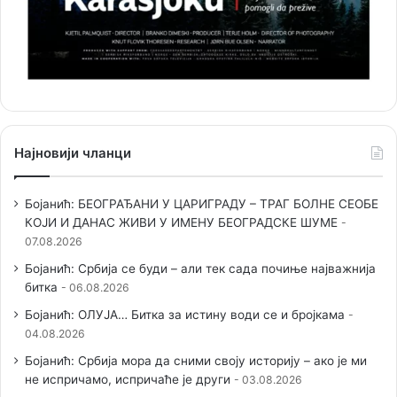
Најновији чланци
Бојанић: БЕОГРАЂАНИ У ЦАРИГРАДУ – ТРАГ БОЛНЕ СЕОБЕ
КОЈИ И ДАНАС ЖИВИ У ИМЕНУ БЕОГРАДСКЕ ШУМЕ
07.08.2026
Бојанић: Србија се буди – али тек сада почиње најважнија
битка
06.08.2026
Бојанић: ОЛУЈА… Битка за истину води се и бројкама
04.08.2026
Бојанић: Србија мора да сними своју историју – ако је ми
не испричамо, испричаће је други
03.08.2026