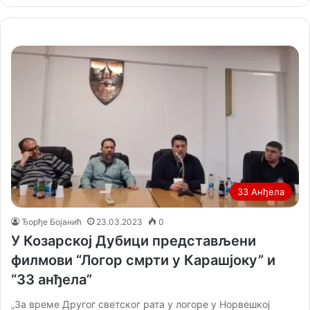
33 Анђела
Ђорђе Бојанић
23.03.2023
0
У Козарској Дубици представљени
филмови “Логор смрти у Карашјоку” и
“33 анђела”
„За време Другог светског рата у логоре у Норвешкој