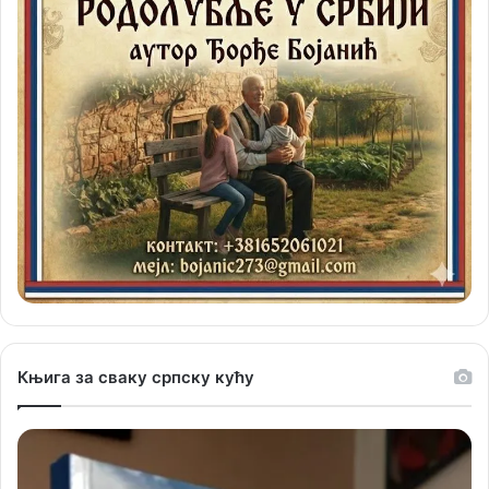
Књига за сваку српску кућу