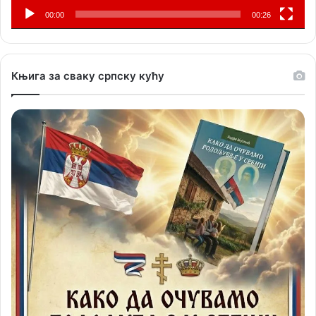
00:00
00:26
Књига за сваку српску кућу