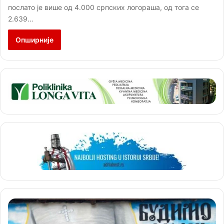
послато је више од 4.000 српских логораша, од тога се
2.639…
Опширније