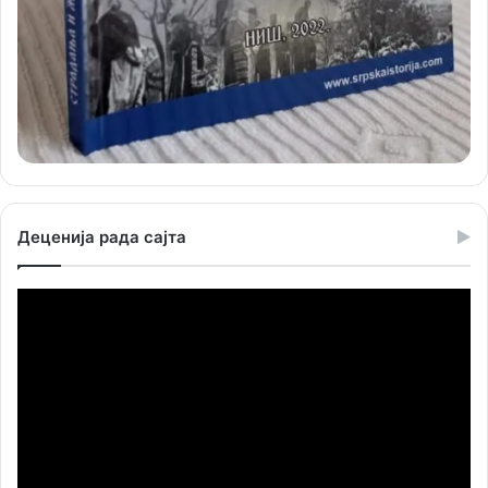
Деценија рада сајта
Прегледач
видео
записа