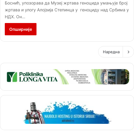
Боснић, упозорава да Музеј жртава геноцида умањује број
жртава и улогу Алојзија Степинца у геноциду над Србима у
НДХ. Он…
Опширније
Наредна