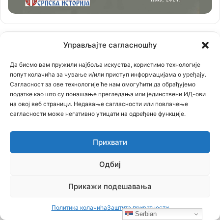
Управљајте сагласношћу
Да бисмо вам пружили најбоља искуства, користимо технологије
попут колачића за чување и/или приступ информацијама о уређају.
Сагласност за ове технологије ће нам омогућити да обрађујемо
податке као што су понашање прегледања или јединствени ИД-ови
на овој веб страници. Недавање сагласности или повлачење
сагласности може негативно утицати на одређене функције.
Прихвати
Одбиј
Прикажи подешавања
Политика колачића
Заштита приватности
Serbian