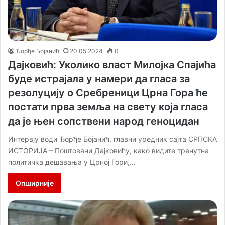
Ђорђе Бојанић
20.05.2024
0
Дајковић: Уколико власт Милојка Спајића
буде истрајала у намери да гласа за
резолуцију о Сребреници Црна Гора ће
постати прва земља на свету која гласа
да је њен сопствени народ геноцидан
Интервју води Ђорђе Бојанић, главни уредник сајта СРПСКА
ИСТОРИЈА – Поштовани Дајковићу, кaко видите тренутна
политичка дешавања у Црној Гори,…
Опширније