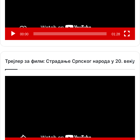
00:00
01:28
Трејлер за филм: Страдање Српског народа у 20. веку
Прегледач
видео
записа