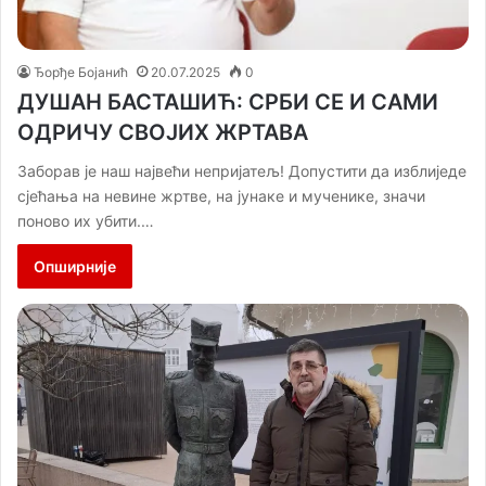
Ђорђе Бојанић
20.07.2025
0
ДУШАН БАСТАШИЋ: СРБИ СЕ И САМИ
ОДРИЧУ СВОЈИХ ЖРТАВА
Заборав је наш највећи непријатељ! Допустити да изблиједе
сјећања на невине жртве, на јунаке и мученике, значи
поново их убити.…
Опширније