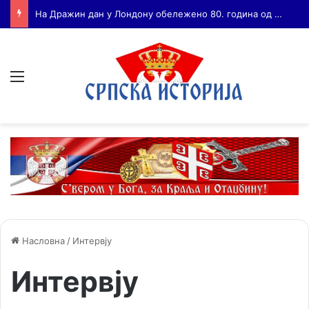
Бојанић: ВОЈА ТАНКОСИЋ – ЧОВЕК КОГА СУ СЕ ПЛАШИЛИ И ЖИВОГ И МРТВОГ, а нема ни споненик
Мени
Насловна
/
Интервју
Интервју