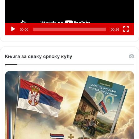
00:00
00:26
Књига за сваку српску кућу