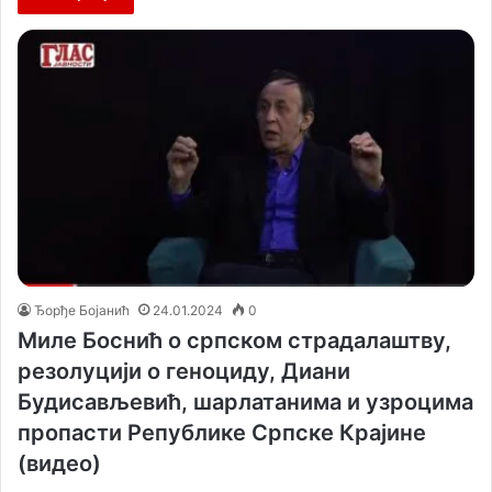
Ђорђе Бојанић
24.01.2024
0
Миле Боснић о српском страдалаштву,
резолуцији о геноциду, Диани
Будисављевић, шарлатанима и узроцима
пропасти Републике Српске Крајине
(видео)