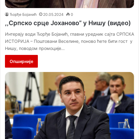
Ђорђе Бојанић
20.05.2024
0
,,Српско срце Јоханово” у Нишу (видео)
Интервју води Ђорђе Бојанић, главни уредник сајта СРПСКА
ИСТОРИЈА – Поштовани Веселине, поново ћете бити гост у
Нишу, поводом промоције…
Опширније