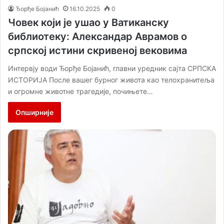
Ђорђе Бојанић
16.10.2025
0
Човек који је ушао у Ватиканску
библиотеку: Александар Аврамов о
српској истини скривеној вековима
Интервју води Ђорђе Бојанић, главни уредник сајта СРПСКА
ИСТОРИЈА После вашег бурног живота као телохранитеља
и огромне животне трагедије, почињете…
Опширније