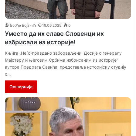
Ђорђе Бојанић
19.06.2025
0
Уместо да их славе Словенци их
избрисали из историје!
Књига „Не(о)правдано заборављени: Досије о генералу
Мајстеру и његовим Србима избрисаним из историје“
аутора Предрага Савића, представља историјску студију
о…
Опширније