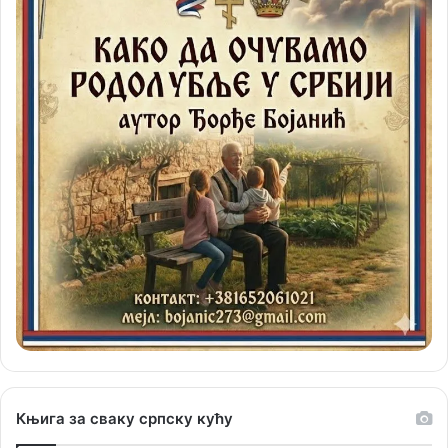
Књига за сваку српску кућу