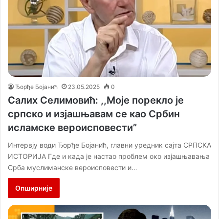
Ђорђе Бојанић
23.05.2025
0
Салих Селимовић: ,,Моје порекло је
српско и изјашњавам се као Србин
исламске вероисповести”
Интервју води Ђорђе Бојанић, главни уредник сајта СРПСКА
ИСТОРИЈА Где и када је настао проблем око изјашњавања
Срба муслиманске вероисповести и…
Опширније