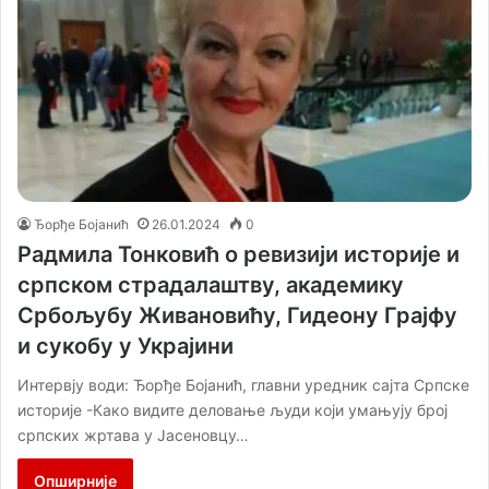
Ђорђе Бојанић
26.01.2024
0
Радмила Тонковић о ревизији историје и
српском страдалаштву, академику
Србољубу Живановићу, Гидеону Грајфу
и сукобу у Украјини
Интервју води: Ђорђе Бојанић, главни уредник сајта Српске
историје -Како видите деловање људи који умањују број
српских жртава у Јасеновцу…
Опширније