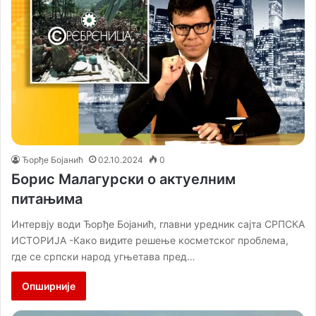
Ђорђе Бојанић
02.10.2024
0
Борис Малагурски о актуелним
питањима
Интервју води Ђорђе Бојанић, главни уредник сајта СРПСКА
ИСТОРИЈА -Како видите решење косметског проблема,
где се српски народ угњетава пред…
Опширније