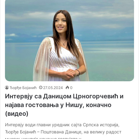
Ђорђе Бојанић
27.05.2024
0
Интервју са Даницом Црногорчевић и
најава гостовања у Нишу, коначно
(видео)
Интервју води главни уредник сајта Српска историја,
Ђорђе Бојанић – Поштована Данице, на велику радост
многих нишлија коначно гостујете у…