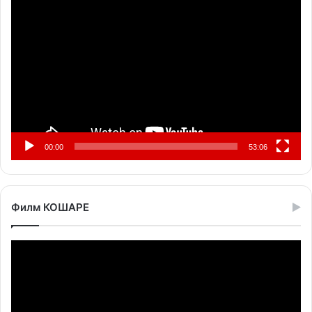
Прегледач
видео
записа
00:00
53:06
Филм КОШАРЕ
Прегледач
видео
записа