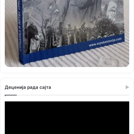
Деценија рада сајта
Прегледач
видео
записа