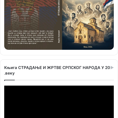
Књига СТРАДАЊЕ И ЖРТВЕ СРПСКОГ НАРОДА У 20
.веку
Прегледач
видео
записа