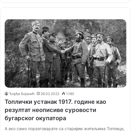
Ђорђе Бојанић
26.02.2022
1.180
Топлички устанак 1917. године као
резултат неописиве суровости
бугарског окупатора
А ако само поразговарате са старијим житељима Топлице,