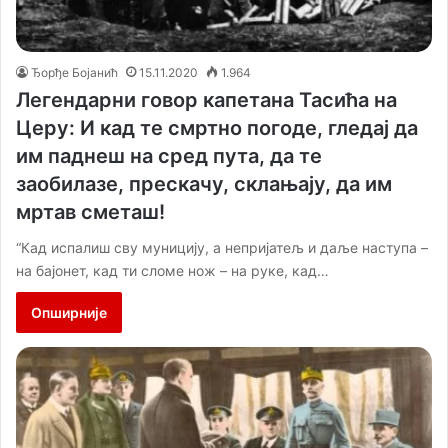
Ђорђе Бојанић
15.11.2020
1.964
Легендарни говор капетана Тасића на
Церу: И кад те смртно погоде, гледај да
им паднеш на сред пута, да те
заобилазе, прескачу, склањају, да им
мртав сметаш!
“Кад испалиш сву муницију, а непријатељ и даље наступа –
на бајонет, кад ти сломе нож – на руке, кад…
Опширније