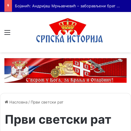
На Дражин дан у Лондону обележено 80. година од мучког убиства генерала Драгољуба Драже Михаиловића
Мени
Насловна
/
Први светски рат
Први светски рат