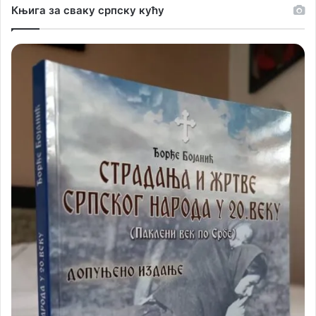
Књига за сваку српску кућу