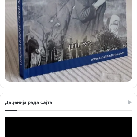
Деценија рада сајта
Прегледач
видео
записа