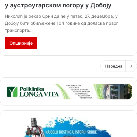
у аустроугарском логору у Добоју
Николић је рекао Срни да ће у петак, 27. децембра, у
Добоју бити обиљежене 104 године од доласка првог
транспорта…
Опширније
Наредна