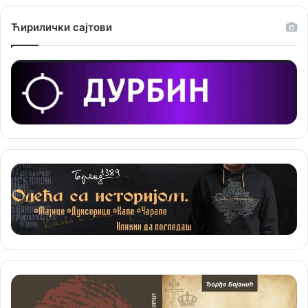
Ћирилички сајтови