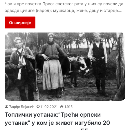
Чак и пре почетка Првог светског рата у њих су почели да
одводе цивиле (народ): мушкарце, жене, децу и старце.…
Опширније
Ђорђе Бојанић
11.02.2021
1.915
Топлички устанак:”Трећи српски
устанак” у ком је живот изгубило 20