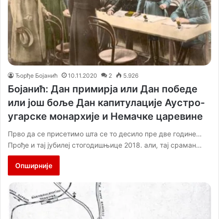
Ђорђе Бојанић
10.11.2020
2
5.926
Бојанић: Дан примирја или Дан победе
или још боље Дан капитулације Аустро-
угарске монархије и Немачке царевине
Прво да се присетимо шта се то десило пре две године…
Прође и тај јубилеј стогодишњице 2018. али, тај сраман…
Опширније