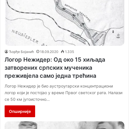
Ђорђе Бојанић
18.09.2020
1.335
Логор Нежидер: Од око 15 хиљада
затворених српских мученика
преживјела само једна трећина
Логор Нежидер је био аустроугарски концентрациони
логор који је постојао у време Првог светског рата. Налази
се 50 км југоисточно…
Опширније