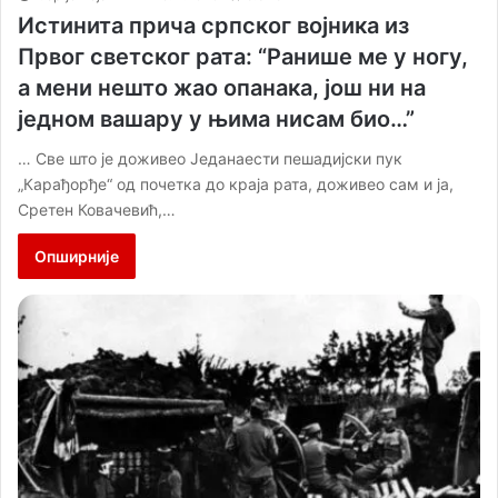
Истинита прича српског војника из
Првог светског рата: “Ранише ме у ногу,
а мени нешто жао опанака, још ни на
једном вашару у њима нисам био…”
… Све што је доживео Једанаести пешадијски пук
„Карађорђе“ од почетка до краја рата, доживео сам и ја,
Сретен Ковачевић,…
Опширније