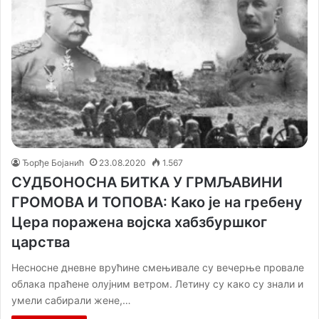
Ђорђе Бојанић
23.08.2020
1.567
СУДБОНОСНА БИТКА У ГРМЉАВИНИ
ГРОМОВА И ТОПОВА: Како је на гребену
Цера поражена војска хабзбуршког
царства
Несносне дневне врућине смењивале су вечерње провале
облака праћене олујним ветром. Летину су како су знали и
умели сабирали жене,…