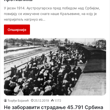
У јесен 1914. Аустроугарска пред победом над Србијом,
повијају се измучене снаге наше Краљевине, на коју је
непријатељ нагрнуо из…
Опширније
Ђорђе Бојанић
25.12.2019
1.172
Не заборавити страдање 45.791 Србина