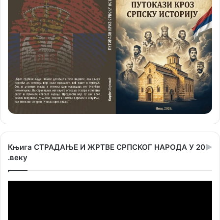
Књига СТРАДАЊЕ И ЖРТВЕ СРПСКОГ НАРОДА У 20
.веку
Прегледач
видео
записа