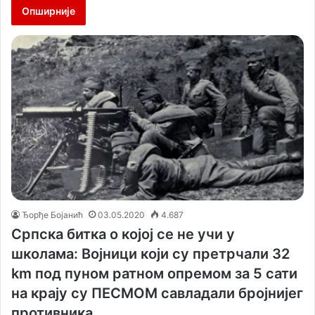
Опширније
Ђорђе Бојанић
03.05.2020
4.687
Српска битка о којој се не учи у
школама: Војници који су претрчали 32
km под пуном ратном опремом за 5 сати
на крају су ПЕСМОМ савладали бројнијег
противника