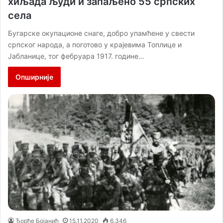
хиљада људи и запаљено 55 српских
села
Бугарске окупационе снаге, добро упамћене у свести
српског народа, а поготово у крајевима Топлице и
Јабланице, тог фебруара 1917. године…
Опширније
Ђорђе Бојанић
15.11.2020
6.346