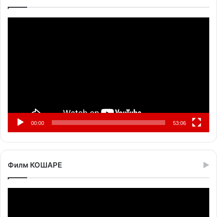
Прегледач
видео
записа
00:00
53:06
Филм КОШАРЕ
Прегледач
видео
записа