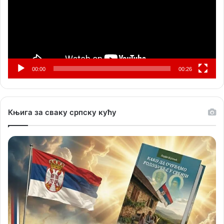
00:00
00:26
Књига за сваку српску кућу