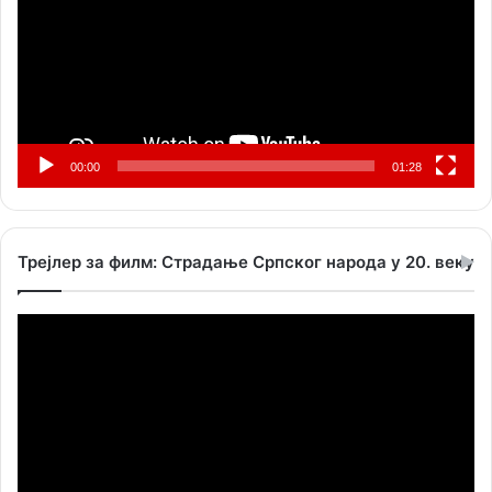
00:00
01:28
Трејлер за филм: Страдање Српског народа у 20. веку
Прегледач
видео
записа