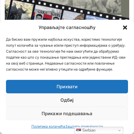
Управљајте сагласношћу
Да бисмо вам пружили најбоља искуства, користимо технологије
попут колачића за чување и/или приступ информацијама о уређају.
Сагласност за ове технологије ће нам омогућити да обрађујемо
податке као што су понашање прегледања или јединствени ИД-ови
на овој веб страници. Недавање сагласности или повлачење
сагласности може негативно утицати на одређене функције.
Прихвати
Одбиј
Прикажи подешавања
Политика колачића
Заштита приватности
Serbian