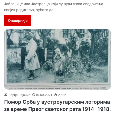
Јабланице или Јастрепца који су чули жива сведочења
својих родитеља, чућете да…
Опширније
Ђорђе Бојанић
10.03.2021
2.582
Помор Срба у аустроугарским логорима
за време Првог светског рата 1914 -1918.