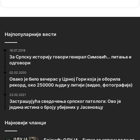
Најпопуларније вести
16.07.2018
За Српску историју говори генерал Симовић… питања и
одговори
02.02.2020
Овако је било вечерас у Црној Гори која је оборила
рекорд, око 250000 људи у литији (видео, фотографије)
23.02.2021
Застрашујућа сведочења српског патолога: Ово је
једина истина о броју убијених у Јасеновцу
Најновији чланци
Бојанић: ОЛУЈА… Битка за истину води се