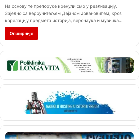
На основу те препоруке кренули смо у реализацију.
Заједно са вероучитељем Дејаном Јовановићем, кроз
корелацију предмета историја, веронаука и музичка…
Опширније