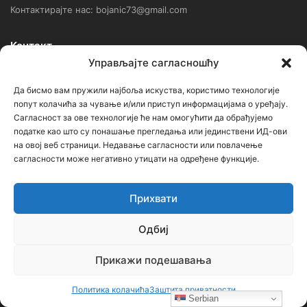
Контактирајте нас: bojanic73@gmail.com
Контакт
Управљајте сагласношћу
Ђорђе Бојанић, проф. историје – главни уредник
Да бисмо вам пружили најбоља искуства, користимо технологије
попут колачића за чување и/или приступ информацијама о уређају.
Седиште: Србија, 18000, Ниш
Сагласност за ове технологије ће нам омогућити да обрађујемо
Контакт: тел. +381 652061021
податке као што су понашање прегледања или јединствени ИД-ови
на овој веб страници. Недавање сагласности или повлачење
редакција –bojanic73@gmail.com
сагласности може негативно утицати на одређене функције.
администратор – bojanic73@gmail.com
Прихвати
…
Одбиј
Сајт није под финансијским, политичким и идеолошким
утицајем ни једне политичке опције или организације. Сајт није
Прикажи подешавања
профитабилан, заснива се на добровољном раду.
Политика колачића
Заштита приватности
Serbian