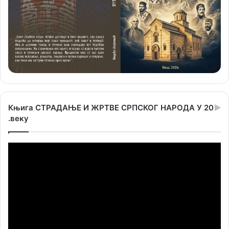
Књига СТРАДАЊЕ И ЖРТВЕ СРПСКОГ НАРОДА У 20
.веку
Прегледач
видео
записа