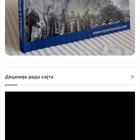
Деценија рада сајта
Прегледач
видео
записа