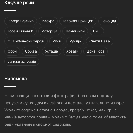
Кључне речи
Ђорђе Бојанић
Васкрс
Гаврило Принцип
Геноцид
Горан Киковић
Историја
Немањићи
Ниш
ОШ Бубањски хероји
Руси
Русија
Свети Сава
Срби
Србија
Усташе
Хрвати
Црна Гора
српска историја
Напомена
Неки чланци (текстови и фотографије) на овом порталу
преузети су са других сајтова и портала уз наведене изворе.
Уколико садрже нетачне наводе, вређају неког, или крше
нечија ауторска права – молимо Вас да нас о томе обавестите
ради уклањања спорног садржаја.