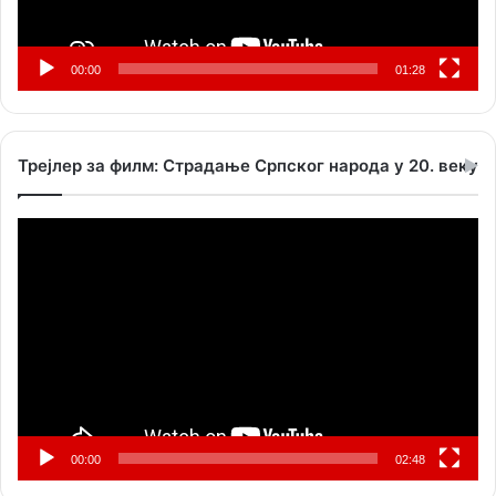
00:00
01:28
Трејлер за филм: Страдање Српског народа у 20. веку
Прегледач
видео
записа
00:00
02:48