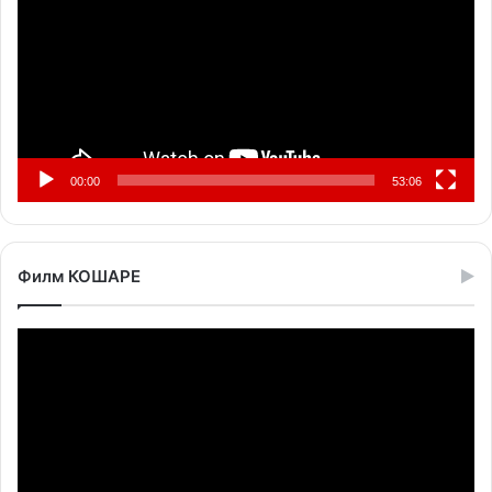
00:00
53:06
Филм КОШАРЕ
Прегледач
видео
записа