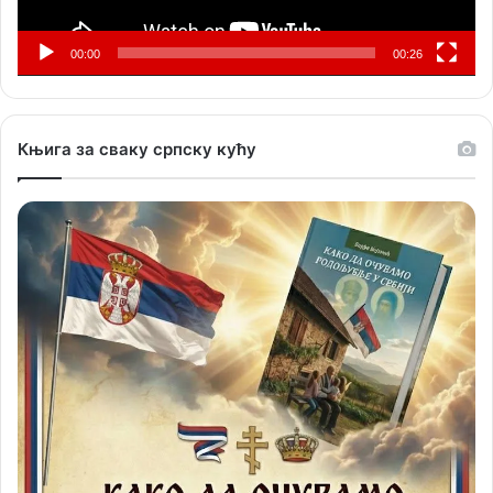
00:00
00:26
Књига за сваку српску кућу