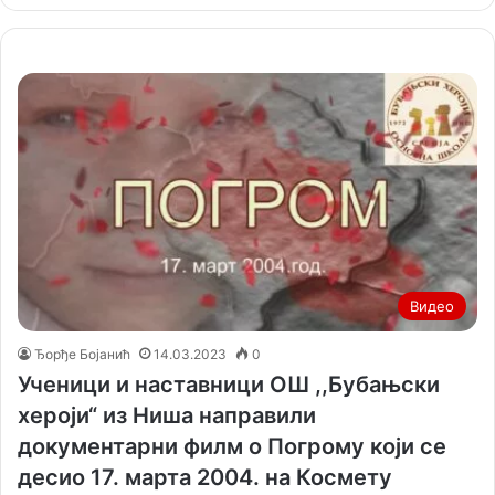
Видео
Ђорђе Бојанић
14.03.2023
0
Ученици и наставници ОШ ,,Бубањски
хероји“ из Ниша направили
документарни филм о Погрому који се
десио 17. марта 2004. на Космету