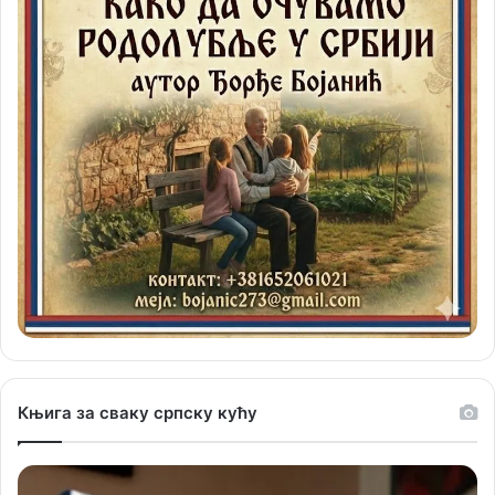
Књига за сваку српску кућу