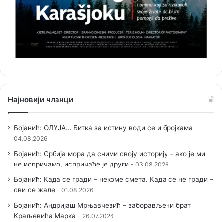
Најновији чланци
Бојанић: ОЛУЈА… Битка за истину води се и бројкама
04.08.2026
Бојанић: Србија мора да сними своју историју – ако је ми
не испричамо, испричаће је други
03.08.2026
Бојанић: Када се гради – некоме смета. Када се не гради –
сви се жале
01.08.2026
Бојанић: Андријаш Мрњавчевић – заборављени брат
Краљевића Марка
26.07.2026