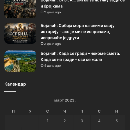
и бројкама
2 дана ago
Бојанић: Србија мора да сними своју
историју – ако је ми не испричамо,
испричаће је други
3 дана ago
Бојанић: Када се гради – некоме смета.
Када се не гради – сви се жале
4 дана ago
Календар
март 2023.
П
У
С
Ч
П
С
Н
1
2
3
4
5