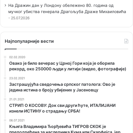
На Дражин дан у Лондону обележено 80. година од
мучког убиства генерала Драгољуба Драже Михаиловића
25.07.2026
Наjпопуларније вести
02.02.2020
Овако је било вечерас у Црној Гори која је оборила
рекорд, око 250000 људи у литији (видео, фотографије)
23.02.2021
Застрашујућа сведочења српског патолога: Ово је
једина истина о броју убијених у Јасеновцу
21.01.2021
СТРИП О KОСОВУ: Док сви други ћуте, ИТАЛИЈАНИ
изнели ИСТИНУ о страдању СРБА!
06.07.2021
Књига Владимира Ђорђевића ТИГРОВ СКОК је
предодређена за наследника Кума или Скарфејса, јер