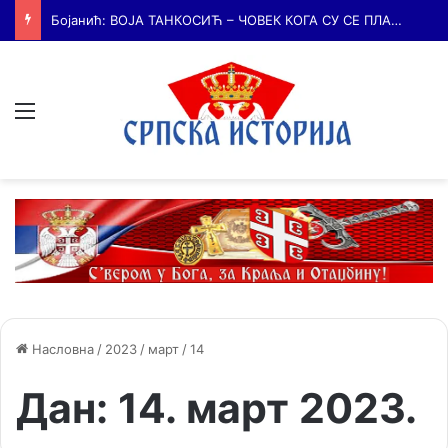
Бојанић: БЕЧ – ГРАД У КОМЕ ЈЕ КУЦАЛО СРЦЕ СРПСКЕ КУЛТУРЕ и место где су се сударале две визије српске будућности
Мени
Насловна
/
2023
/
март
/
14
Дан:
14. март 2023.