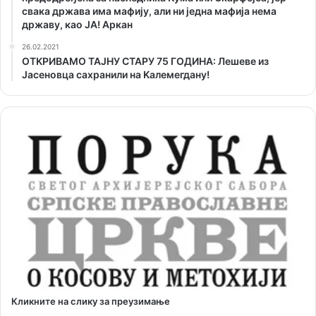
свака држава има мафију, али ни једна мафија нема
државу, као ЈА! Аркан
26.02.2021
ОТKРИВАМО ТАЈНУ СТАРУ 75 ГОДИНА: Лешеве из
Јасеновца сахранили на Kалемегдану!
Кликните на слику за преузимање