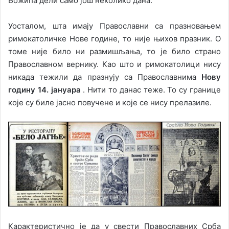
Божића дели само још неколико дана.
Уосталом, шта имају Православни са празновањем
римокатоличке Нове године, то није њихов празник. О
томе није било ни размишљања, то је било страно
Православном вернику. Као што и римокатолици нису
никада тежили да празнују са Православнима
Нову
годину 14. јануара
. Нити то данас теже. То су границе
које су биле јасно повучене и које се нису прелазиле.
Карактеристично је да у свести Православних Срба