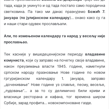
тада, када је укинуто и од тада постало само породична
светковина. Па тако ми данас празнујемо
Божић 7.
јануара
(
по јулијанском календару
)… онако како су га
и наши стари одувек прослављали.
Али, по измењеном календару га народ у весељу није
прославњао.
Тек касније у вишедеценијском периоду
владавине
комуниста
, који су заправо на почетку своје владавине,
након преузимања власти 1945. године, наметнули
српском народу празновање Нове године по новом
гргуријанском календару 1. јануара, заправо
„дочекивање“ Нове године уз славље, песму, весеље,
„лудовање“… а за то су делимично били криви и
власници ресторана и кафана, тог времена широм
Србије, зарад профита… новокомпоноване газде.