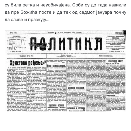
су била ретка и неуобичајена. Срби су до тада навикли
да пре Божића посте и да тек од седмог јануара почну
да славе и празнују…