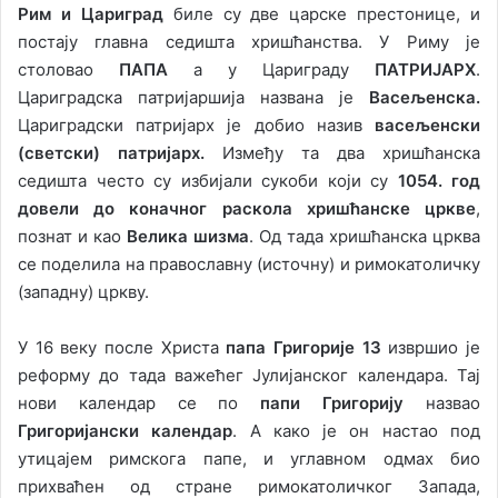
Рим и Цариград
биле су две царске престонице, и
постају главна седишта хришћанства. У Риму је
столовао
ПАПА
а у Цариграду
ПАТРИЈАРХ
.
Цариградска патријаршија названа је
Васељенска.
Цариградски патријарх је добио назив
васељенски
(светски) патријарх.
Између та два хришћанска
седишта често су избијали сукоби који су
1054. год
довели до коначног раскола хришћанске цркве
,
познат и као
Велика шизма
. Од тада хришћанска црква
се поделила на православну (источну) и римокатоличку
(западну) цркву.
У 16 веку после Христа
папа Григорије 13
извршио је
реформу до тада важећег Јулијанског календара. Тај
нови календар се по
папи Григорију
назвао
Григоријански календар
. А како је он настао под
утицајем римскога папе, и углавном одмах био
прихваћен од стране римокатоличког Запада,