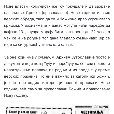
Нове власти (комунистичке) су покушале и да забране
слављење Српске (православне) Нове године и свих
верских обреда, тако да се и божићно дрво украшавало
кришом. У архивима је и данас могуће наћи наредбе да
кафане 13. јануара морају бити затворене до 22 часа, а
чак се и на рођене тог дана гледало сумњичаво јер се
није са сигурношћу знало шта славе.
За оне који имају сумњу, у
Архиву Југославије
постоје
документи који потврђују и наређују да се сви поклони
новогодишњи повлаче из радњи и из продаје у време
верских празника. То није важило за католички Божић,
јер је претходио интернационалној прослави Нове
године, већ само за православни Божић и православну
Нову годину.