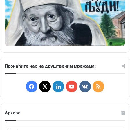
Пронађите нас на друштвеним мрежама:
Facebook
X
LinkedIn
YouTube
vk.com
RSS
Архиве
Архиве