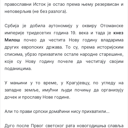
православни Исток је остао према њему резервисан и
неповерљив (не без разлога).
Србија је добила аутономију у оквиру Отоманске
империје тридесетих година 19. века и тада је
кнез
Милош
почео да честита Нову годину владарима
других европских држава. То су, према историјским
списима, убрзо прихватиле остале народне старешине,
које су Нову годину почеле да честитају својим
поданицима.
У мањини у то време, у Крагујевцу, по угледу на
западне земље, имућни људи почињу да организују
дочек и прославу Нове године.
Али то прави српски домаћини нису прихватили…
Дуго после Првог светског рата новогодишња славља