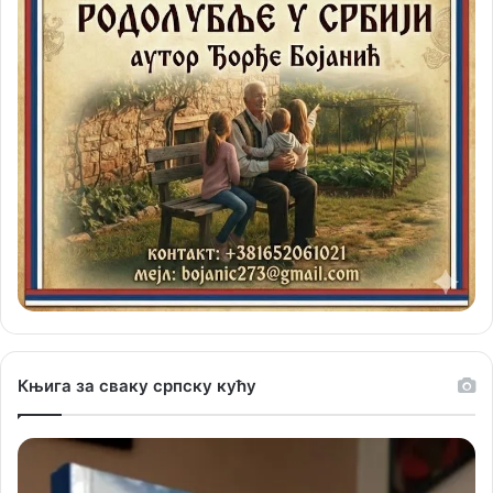
Књига за сваку српску кућу