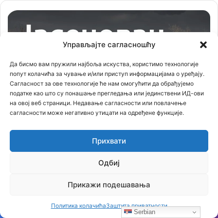
Управљајте сагласношћу
Да бисмо вам пружили најбоља искуства, користимо технологије
попут колачића за чување и/или приступ информацијама о уређају.
Сагласност за ове технологије ће нам омогућити да обрађујемо
податке као што су понашање прегледања или јединствени ИД-ови
на овој веб страници. Недавање сагласности или повлачење
сагласности може негативно утицати на одређене функције.
Прихвати
Филм ,,ПРВИ СРПСКИ ВЛАДАР СВЕТИТЕЉ СВЕТИ
ЈОВАН ВЛАДИМИР”
Одбиј
Прикажи подешавања
Прегледач
видео
Политика колачића
Заштита приватности
записа
Serbian
Facebook
X
LinkedIn
VKontakte
Skype
Messenger
WhatsApp
Telegram
Viber