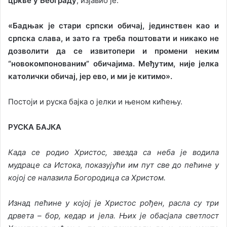
цркве у Београду
, изјавио је:
«Бадњак је стари српски обичај, јединствен као и
српска слава, и зато га треба поштовати и никако не
дозволити да се извитопери и промени неким
“новокомпонованим” обичајима. Међутим, није јелка
католички обичај, јер ево, и ми је китимо».
Постоји и руска бајка о јелки и њеном кићењу.
РУСКА БАЈКА
Када се родио Христос, звезда са неба је водила
мудраце са Истока, показујући им пут све до пећине у
којој се налазила Богородица са Христом.
Изнад пећине у којој је Христос рођен, расла су три
дрвета – бор, кедар и јела. Њих је обасјала светлост