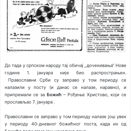
До тада у српском народу тај обичај „дочекивања“ Нове
године 1. јануара није био распрострањен.
Православни Срби су заправо у том периоду се
налазили у посту (и данас се налазе, наравно), и
припремали се за
Божић
– Рођење Христово, који се
прослављао 7. јануара .
Православни се заправо у том периоду налазе још увек
у периоду 40-дневног божићног поста, када их од