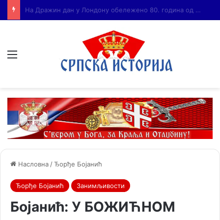
Бојанић: ВОЈА ТАНКОСИЋ – ЧОВЕК КОГА СУ СЕ ПЛАШИЛИ И ЖИВОГ И МРТВОГ, а нема ни споненик
Мени
Насловна
/
Ђорђе Бојанић
Ђорђе Бојанић
Занимљивости
Бојанић: У БОЖИЋНОМ