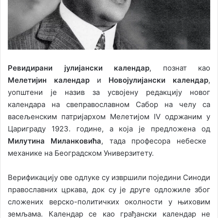
Ревидирани јулијански календар
, познат као
Мелетијин календар
и
Новојулијански календар
,
уопштени је назив за усвојену редакцију новог
календара на свеправославном Сабор на челу са
васељенским патријархом Мелетијом IV одржаним у
Цариграду 1923. године, а која је предложена од
Милутина Миланковића
, тада професора небеске
механике на Београдском Универзитету.
Верификацију ове одлуке су извршили поједини Синоди
православних цркава, док су је друге одложиле због
сложених верско-политичких околности у њиховим
земљама. Календар се као грађански календар не