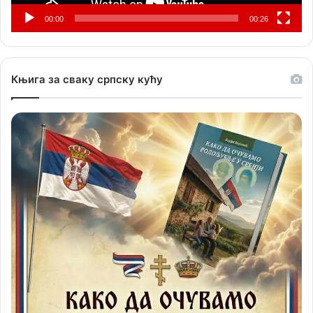
00:00
00:26
Књига за сваку српску кућу