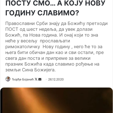
ПОСТУ СМО… А КОЈУ НОВУ
ГОДИНУ СЛАВИМО?
Православни Срби знају да Божићу претходи
ПОСТ од шест недеља, да увек долази
Божић, па Нова година. И онај који то зна
неће у весељу прослављати
римокатоличку Нову годину , него ће то за
њега бити обичан дан као и сви остали, пре
свега дан поста и припреме за велики
празник Божића када славимо рођење на
земљи Сина Божијега.
Follow
Send
Ђорђе Бојанић
26.12.2020
on
an
X
email