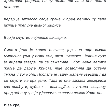
Христовог рођења, па су пожелели да и они нешто
поклоне.
Кедар је затресао своје гране и пред пећину су пале
иглице препуне дивног мириса.
Бор је спустио најлепше шишарке.
Сирота јела је горко плакала, јер она није имала
мирисног уља у иглицама, нити шишарке. Јелине сузе
је видела звезда, па се сажалила. Због њене велике
жеље да дарује Христа, није дозволила да остане
тужна у тој ноћи. Послала је једну малену звездицу да
се спусти на врх јеле. Тада је она засјала звезданом
светлошћу и, дубоко се клањајући, спустила звездицу
пред пећину где је у јаслама на слами лежао Христос.
И за крај…