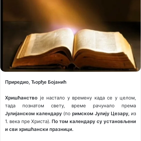
Приредио, Ђорђе Бојанић
Хришћанство
је настало у времену када се у целом,
тада познатом свету, време рачунало према
Јулијанском календару
(по
римском Јулију Цезару,
из
1. века пре Христа).
По том календару су установљени
и сви хришћански празници.