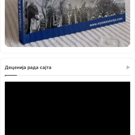
Деценија рада сајта
Прегледач
видео
записа