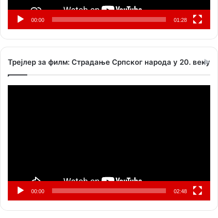
00:00
01:28
Трејлер за филм: Страдање Српског народа у 20. веку
Прегледач
видео
записа
00:00
02:48