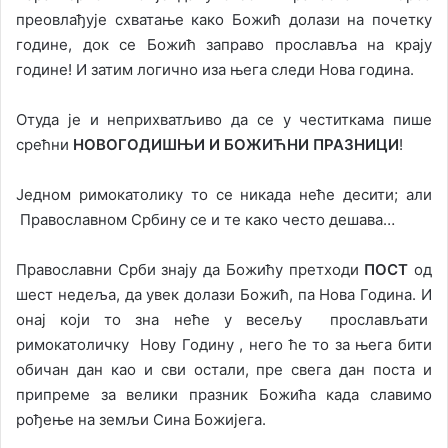
преовлађује схватање како Божић долази на почетку
године, док се Божић заправо прославља на крају
године! И затим логично иза њега следи Нова година.
Отуда је и неприхватљиво да се у честиткама пише
срећни
НОВОГОДИШЊИ И БОЖИЋНИ ПРАЗНИЦИ
!
Једном римокатолику то се никада неће десити; али
Православном Србину се и те како често дешава…
Православни Срби знају да Божићу претходи
ПОСТ
од
шест недеља, да увек долази Божић, па Нова Година. И
онај који то зна неће у весељу прослављати
римокатоличку Нову Годину , него ће то за њега бити
обичан дан као и сви остали, пре свега дан поста и
припреме за велики празник Божића када славимо
рођење на земљи Сина Божијега.