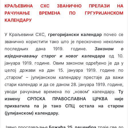
КРАЉЕВИНА СХС ЗВАНИЧНО ПРЕЛАЗИ НА
РАЧУНАЊЕ ВРЕМЕНА ПО ГРГУРИЈАНСКОМ
КАЛЕНДАРУ
У Краљевини СХС,
грегоријански календар
почео се
званично користити тако што је прескочено неколико
последњих дана 1919. године.
Законом о
изједначавању старог и новог календара
од 10.
јануара 1919. године. Овим законом одређено је да у
целој држави на дан 15. јануара 1919. године по
„старом“ – јулијанском календару престаје да важи
стари календар и да се даном 28. јануара 1919. године
,
уводи рачунање времена по „новом“ календару.
Ту
измену СРПСКА ПРАВОСЛАВНА ЦРКВА није
прихватила па је тако СПЦ остала на старом
(јулијанском) календару.
Јавно прослављање
Божића 25. децембра
траје све до