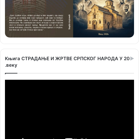
Књига СТРАДАЊЕ И ЖРТВЕ СРПСКОГ НАРОДА У 20
.веку
Прегледач
видео
записа