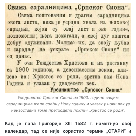
Уредништво Српског Сиона из 1900. године својим
сарадницима жели срећну Нову годину и улазак у нови век уз
неизоставни томе претходећи поклич „Христос се роди“.
Кад је папа Григорије XIII 1582 г. наметнуо свој
календар,
тад се није користио термин „СТАРИ“ и