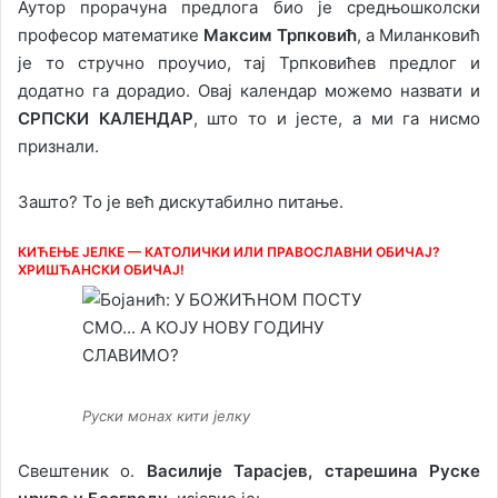
Аутор прорачуна предлога био је средњошколски
професор математике
Максим Трпковић
, а Миланковић
је то стручно проучио, тај Трпковићев предлог и
додатно га дорадио. Овај календар можемо назвати и
СРПСКИ КАЛЕНДАР
, што то и јесте, а ми га нисмо
признали.
Зашто? То је већ дискутабилно питање.
КИЋЕЊЕ ЈЕЛКЕ — КАТОЛИЧКИ ИЛИ ПРАВОСЛАВНИ ОБИЧАЈ?
ХРИШЋАНСКИ ОБИЧАЈ!
Руски монах кити јелку
Свештеник о.
Василије Тарасјев, старешина Руске