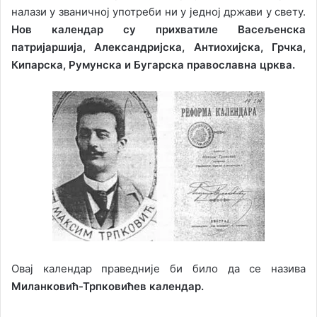
налази у званичној употреби ни у једној држави у свету.
Нов календар су прихватиле Васељенска
патријаршија, Александријска, Антиохијска, Грчка,
Кипарска, Румунска и Бугарска православна црква.
Овај календар праведније би било да се назива
Миланковић-Трпковићев календар.