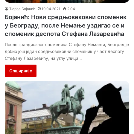
Ђорђе Бојанић
19.04.2021
2.041
Бојанић: Нови средњовековни споменик
у Београду, после Немање уздигао се и
споменик деспота Стефана Лазаревића
После грандиозног споменика Стефану Немањи, Београд је
добио још један средњовековни споменик у част деспоту
Стефану Лазаревићу, на углу улица…
Опширније