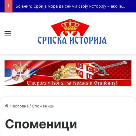
Бојанић: Када се гради – некоме смета. Када се не гради – сви се жале
Мени
Насловна
/
Споменици
Споменици