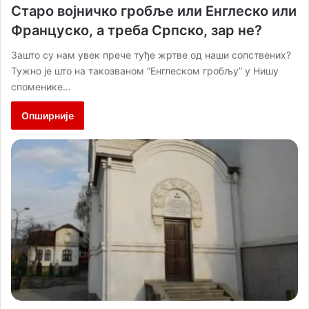
Старо војничко гробље или Енглеско или
Француско, а треба Српско, зар не?
Зашто су нам увек прече туђе жртве од наши сопствених?
Тужно је што на такозваном “Енглеском гробљу” у Нишу
споменике…
Опширније