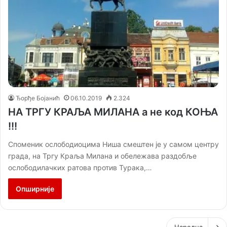
Ђорђе Бојанић
06.10.2019
2.324
НА ТРГУ КРАЉА МИЛАНА а не код КОЊА
!!!
Споменик ослободиоцима Ниша смештен је у самом центру
града, на Тргу Краља Милана и обележава раздобље
ослободилачких ратова против Турака,…
Опширније