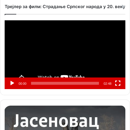
Трејлер за филм: Страдање Српског народа у 20. веку
Прегледач
видео
записа
00:00
02:48