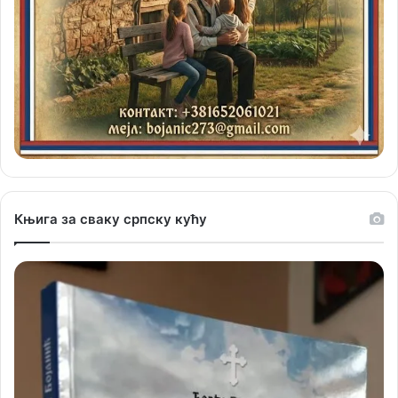
Књига за сваку српску кућу