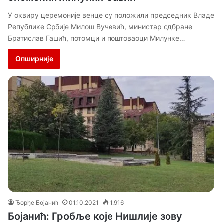
У оквиру церемоније венце су положили председник Владе
Републике Србије Милош Вучевић, министар одбране
Братислав Гашић, потомци и поштоваоци Милунке…
Опширније
Ђорђе Бојанић
01.10.2021
1.916
Бојанић: Гробље које Нишлије зову