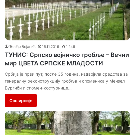
Ђорђе Бојанић
16.11.2019
1.249
ТУНИС: Српско војничко гробље – Вечни
мир ЦВЕТА СРПСКЕ МЛАДОСТИ
Србија је први пут, после 35 година, издвојила средства за
генералну реконструкцију гробља и споменика у Мензел
Бургиби и спомен-костурнице…
Опширније