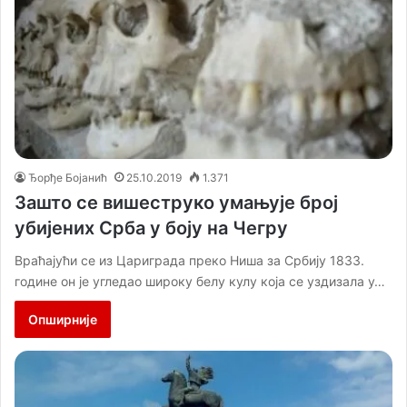
Ђорђе Бојанић
25.10.2019
1.371
Зашто се вишеструко умањује број
убијених Срба у боју на Чегру
Враћајући се из Цариграда преко Ниша за Србију 1833.
године он је угледао широку белу кулу која се уздизала у…
Опширније