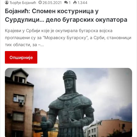
Ђорђе Бојанић
26.05.2021
1
1.344
Бојанић: Спомен костурница у
Сурдулици… дело бугарских окупатора
Крајеви у Србији које је окупирала бугарска војска
проглашени су за “Моравску Бугарску”, а Срби, становници
тих области, за –…
Опширније