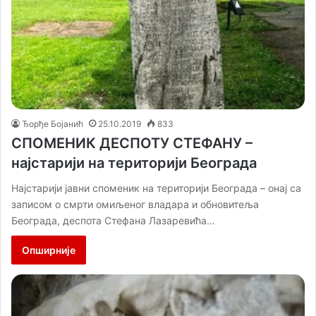
Ђорђе Бојанић
25.10.2019
833
СПОМЕНИК ДЕСПОТУ СТЕФАНУ –
најстарији на територији Београда
Најстарији јавни споменик на територији Београда – онај са
записом о смрти омиљеног владара и обновитеља
Београда, деспота Стефана Лазаревића…
Опширније