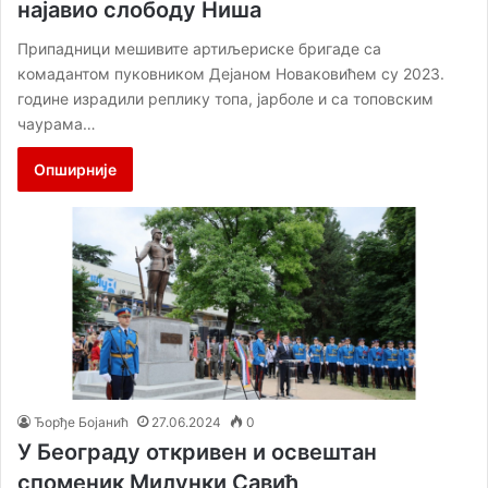
најавио слободу Ниша
Припадници мешивите артиљериске бригаде са
комадантом пуковником Дејаном Новакoвићем су 2023.
године израдили реплику топа, јарболе и са топовским
чаурама…
Опширније
Ђорђе Бојанић
27.06.2024
0
У Београду откривен и освештан
споменик Милунки Савић