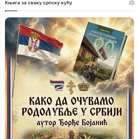
Књига за сваку српску кућу