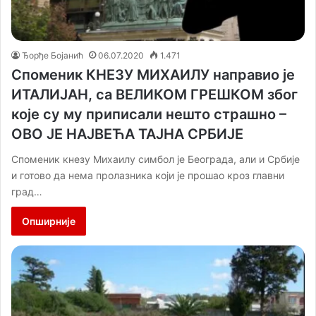
Ђорђе Бојанић
06.07.2020
1.471
Споменик КНЕЗУ МИХАИЛУ направио је
ИТАЛИЈАН, са ВЕЛИКОМ ГРЕШКОМ због
које су му приписали нешто страшно –
ОВО ЈЕ НАЈВЕЋА ТАЈНА СРБИЈЕ
Споменик кнезу Михаилу симбол је Београда, али и Србије
и готово да нема пролазника који је прошао кроз главни
град…
Опширније