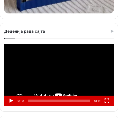
Деценија рада сајта
Прегледач
видео
записа
00:00
01:28