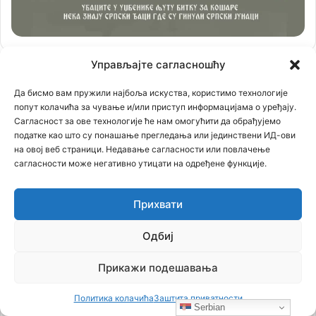
Управљајте сагласношћу
Да бисмо вам пружили најбоља искуства, користимо технологије
попут колачића за чување и/или приступ информацијама о уређају.
Сагласност за ове технологије ће нам омогућити да обрађујемо
податке као што су понашање прегледања или јединствени ИД-ови
на овој веб страници. Недавање сагласности или повлачење
сагласности може негативно утицати на одређене функције.
Прихвати
Одбиј
Прикажи подешавања
Политика колачића
Заштита приватности
Serbian