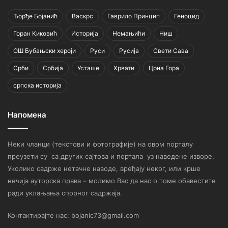
Ђорђе Бојанић
Васкрс
Гаврило Принцип
Геноцид
Горан Киковић
Историја
Немањићи
Ниш
ОШ Бубањски хероји
Руси
Русија
Свети Сава
Срби
Србија
Усташе
Хрвати
Црна Гора
српска историја
Напомена
Неки чланци (текстови и фотографије) на овом порталу
преузети су са других сајтова и портала уз наведене изворе.
Уколико садрже нетачне наводе, вређају неког, или крше
нечија ауторска права – молимо Вас да нас о томе обавестите
ради уклањања спорног садржаја.
Контактирајте нас: bojanic73@gmail.com