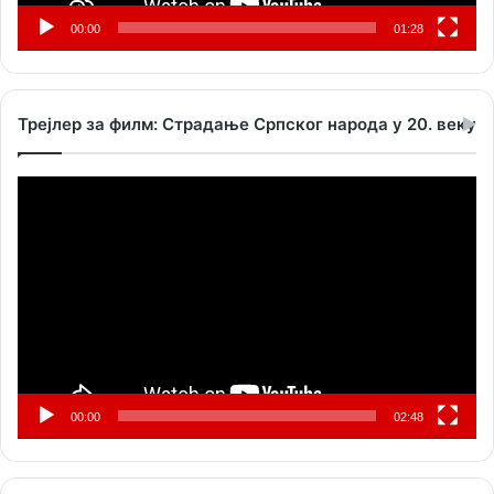
00:00
01:28
Трејлер за филм: Страдање Српског народа у 20. веку
Прегледач
видео
записа
00:00
02:48