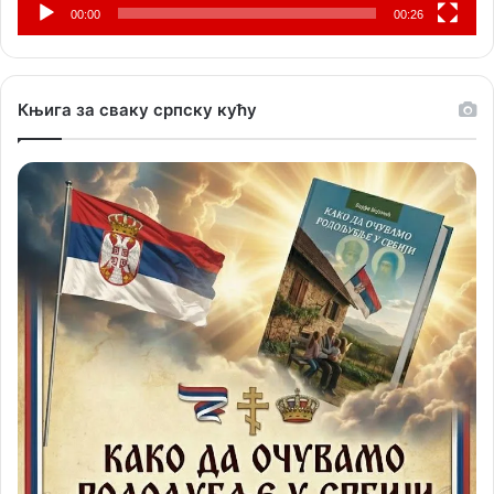
00:00
00:26
Књига за сваку српску кућу