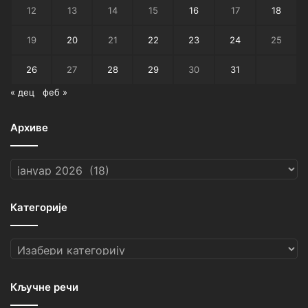
12
13
14
15
16
17
18
19
20
21
22
23
24
25
26
27
28
29
30
31
« дец
феб »
Архиве
Архиве
Категорије
Категорије
Кључне речи