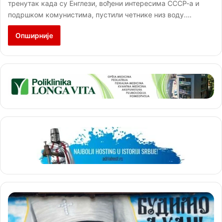
тренутак када су Енглези, вођени интересима СССР-а и
подршком комунистима, пустили четнике низ воду.…
Опширније