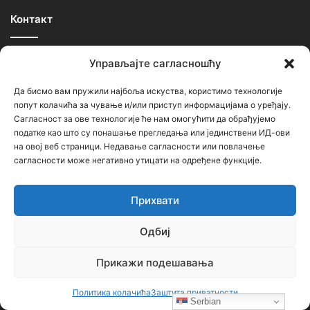
Контакт
Ђорђе Бојанић, проф. историје – главни уредник
Управљајте сагласношћу
Седиште: Србија, 18000, Ниш
Да бисмо вам пружили најбоља искуства, користимо технологије
Контакт: тел. +381 652061021
попут колачића за чување и/или приступ информацијама о уређају.
Сагласност за ове технологије ће нам омогућити да обрађујемо
редакција –bojanic73@gmail.com
податке као што су понашање прегледања или јединствени ИД-ови
на овој веб страници. Недавање сагласности или повлачење
администратор – bojanic73@gmail.com
сагласности може негативно утицати на одређене функције.
…
Прихвати
Сајт није под финансијским, политичким и идеолошким
утицајем ни једне политичке опције или организације. Сајт није
Одбиј
профитабилан, заснива се на добровољном раду.
Прикажи подешавања
Политика колачића
Заштита приватности
Serbian
Пријавите се на наш бесплатни Билтен (newsletter)