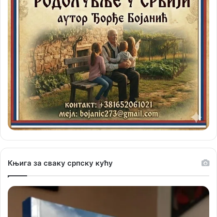
Књига за сваку српску кућу