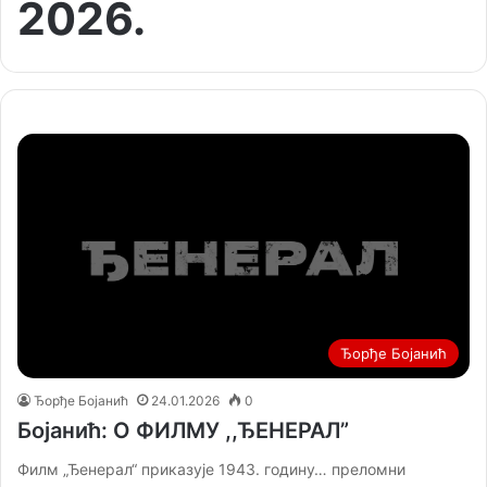
2026.
Ђорђе Бојанић
Ђорђе Бојанић
24.01.2026
0
Бојанић: О ФИЛМУ ,,ЂЕНЕРАЛ”
Филм „Ђенерал“ приказује 1943. годину… преломни