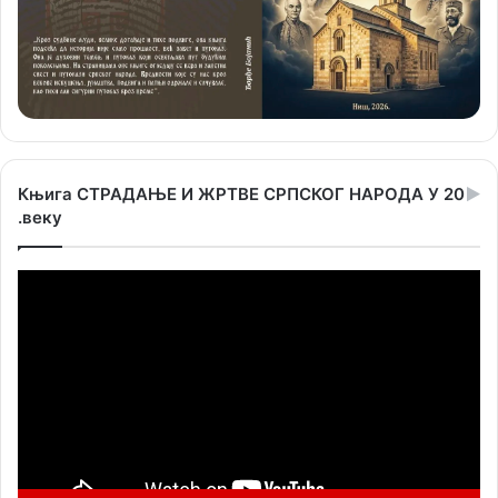
Књига СТРАДАЊЕ И ЖРТВЕ СРПСКОГ НАРОДА У 20
.веку
Прегледач
видео
записа