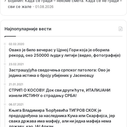
Бојанић: Када се гради – некоме смета. Када се не гради –
сви се жале
01.08.2026
Наjпопуларније вести
02.02.2020
Овако је било вечерас у Црној Гори која је оборила
рекорд, око 250000 људи у литији (видео, фотографије)
23.02.2021
Застрашујућа сведочења српског патолога: Ово је
једина истина о броју убијених у Јасеновцу
21.01.2021
СТРИП О KОСОВУ: Док сви други ћуте, ИТАЛИЈАНИ
изнели ИСТИНУ о страдању СРБА!
06.07.2021
Књига Владимира Ђорђевића ТИГРОВ СКОК је
предодређена за наследника Кума или Скарфејса, јер
свака држава има мафију, али ни једна мафија нема
државу, као ЈА! Аркан