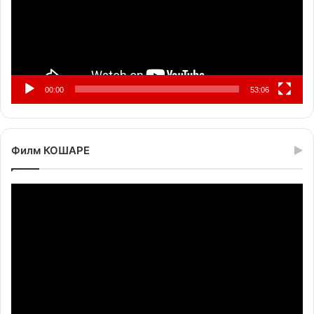
00:00
53:06
Филм КОШАРЕ
Прегледач
видео
записа