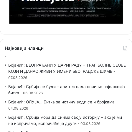
Најновији чланци
Бојанић: БЕОГРАЂАНИ У ЦАРИГРАДУ – ТРАГ БОЛНЕ СЕОБЕ
КОЈИ И ДАНАС ЖИВИ У ИМЕНУ БЕОГРАДСКЕ ШУМЕ
07.08.2026
Бојанић: Србија се буди – али тек сада почиње најважнија
битка
06.08.2026
Бојанић: ОЛУЈА… Битка за истину води се и бројкама
04.08.2026
Бојанић: Србија мора да сними своју историју – ако је ми
не испричамо, испричаће је други
03.08.2026