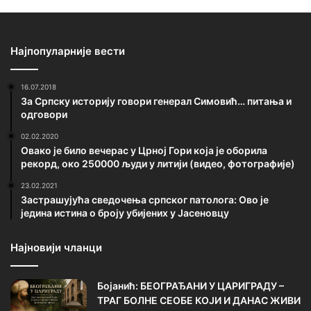
Најпопуларније вести
16.07.2018
За Српску историју говори генерал Симовић… питања и
одговори
02.02.2020
Овако је било вечерас у Црној Гори која је оборила
рекорд, око 250000 људи у литији (видео, фотографије)
23.02.2021
Застрашујућа сведочења српског патолога: Ово је
једина истина о броју убијених у Јасеновцу
Најновији чланци
Бојанић: БЕОГРАЂАНИ У ЦАРИГРАДУ –
ТРАГ БОЛНЕ СЕОБЕ КОЈИ И ДАНАС ЖИВИ