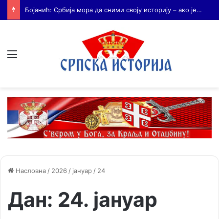
Бојанић: Када се гради – некоме смета. Када се не гради – сви се жале
Мени
Насловна
/
2026
/
јануар
/
24
Дан:
24. јануар