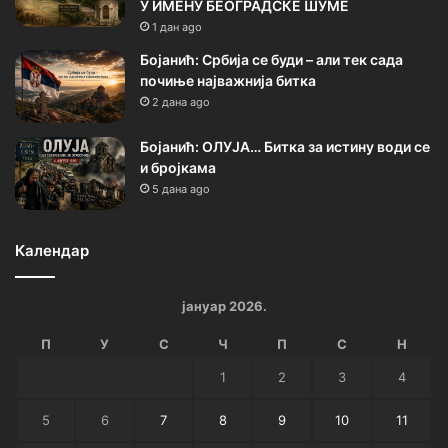
У ИМЕНУ БЕОГРАДСКЕ ШУМЕ
1 дан ago
Бојанић: Србија се буди – али тек сада
почиње најважнија битка
2 дана ago
Бојанић: ОЛУЈА… Битка за истину води се
и бројкама
5 дана ago
Календар
јануар 2026.
П
У
С
Ч
П
С
Н
1
2
3
4
5
6
7
8
9
10
11