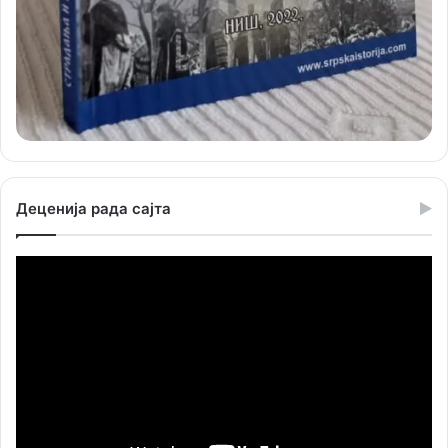
Деценија рада сајта
Прегледач
видео
записа