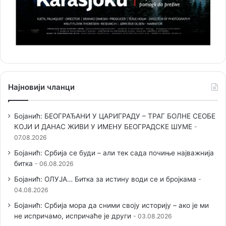
Најновији чланци
Бојанић: БЕОГРАЂАНИ У ЦАРИГРАДУ – ТРАГ БОЛНЕ СЕОБЕ
КОЈИ И ДАНАС ЖИВИ У ИМЕНУ БЕОГРАДСКЕ ШУМЕ
07.08.2026
Бојанић: Србија се буди – али тек сада почиње најважнија
битка
06.08.2026
Бојанић: ОЛУЈА… Битка за истину води се и бројкама
04.08.2026
Бојанић: Србија мора да сними своју историју – ако је ми
не испричамо, испричаће је други
03.08.2026