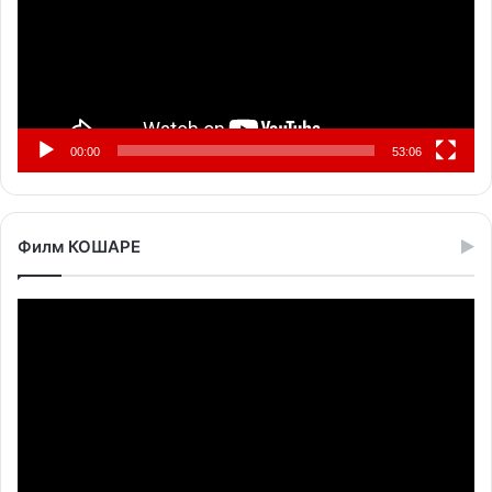
00:00
53:06
Филм КОШАРЕ
Прегледач
видео
записа