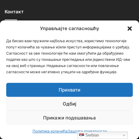
Контакт
Управљајте сагласношћу
Ђорђе Бојанић, проф. историје – главни уредник
Седиште: Србија, 18000, Ниш
Да бисмо вам пружили најбоља искуства, користимо технологије
попут колачића за чување и/или приступ информацијама о уређају.
Контакт: тел. +381 652061021
Сагласност за ове технологије ће нам омогућити да обрађујемо
податке као што су понашање прегледања или јединствени ИД-ови
редакција –bojanic73@gmail.com
на овој веб страници. Недавање сагласности или повлачење
администратор – bojanic73@gmail.com
сагласности може негативно утицати на одређене функције.
…
Прихвати
Сајт није под финансијским, политичким и идеолошким
Одбиј
утицајем ни једне политичке опције или организације. Сајт није
профитабилан, заснива се на добровољном раду.
Прикажи подешавања
Политика колачића
Заштита приватности
Serbian