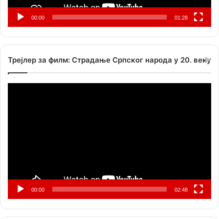
00:00
01:28
Трејлер за филм: Страдање Српског народа у 20. веку
Прегледач
видео
записа
00:00
02:48