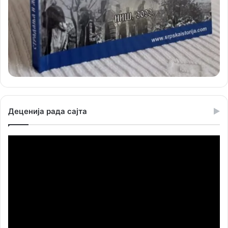
Деценија рада сајта
Прегледач
видео
записа