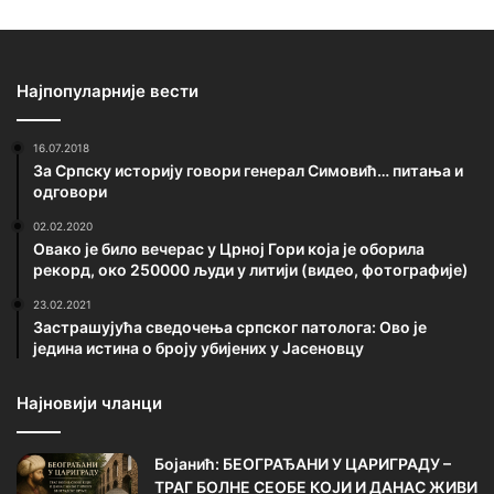
Најпопуларније вести
16.07.2018
За Српску историју говори генерал Симовић… питања и
одговори
02.02.2020
Овако је било вечерас у Црној Гори која је оборила
рекорд, око 250000 људи у литији (видео, фотографије)
23.02.2021
Застрашујућа сведочења српског патолога: Ово је
једина истина о броју убијених у Јасеновцу
Најновији чланци
Бојанић: БЕОГРАЂАНИ У ЦАРИГРАДУ –
ТРАГ БОЛНЕ СЕОБЕ КОЈИ И ДАНАС ЖИВИ