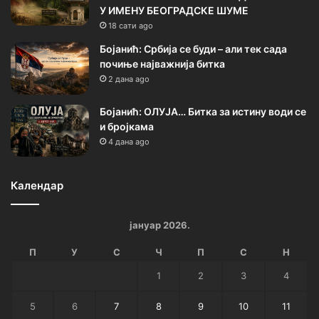
У ИМЕНУ БЕОГРАДСКЕ ШУМЕ
18 сати ago
Бојанић: Србија се буди – али тек сада
почиње најважнија битка
2 дана ago
Бојанић: ОЛУЈА… Битка за истину води се
и бројкама
4 дана ago
Календар
јануар 2026.
П
У
С
Ч
П
С
Н
1
2
3
4
5
6
7
8
9
10
11