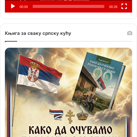
00:00
00:26
Књига за сваку српску кућу