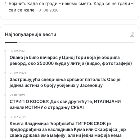
Бојанић: Када се гради – некоме смета. Када се не гради –
сви се жале
01.08.2026
Наjпопуларније вести
02.02.2020
Овако је било вечерас у Црној Гори која је оборила
рекорд, око 250000 људи у литији (видео, фотографије)
23.02.2021
Застрашујућа сведочења српског патолога: Ово је
једина истина о броју убијених у Јасеновцу
21.01.2021
СТРИП О KОСОВУ: Док сви други ћуте, ИТАЛИЈАНИ
изнели ИСТИНУ о страдању СРБА!
06.07.2021
Књига Владимира Ђорђевића ТИГРОВ СКОК је
предодређена за наследника Кума или Скарфејса, јер
свака држава има мафију, али ни једна мафија нема