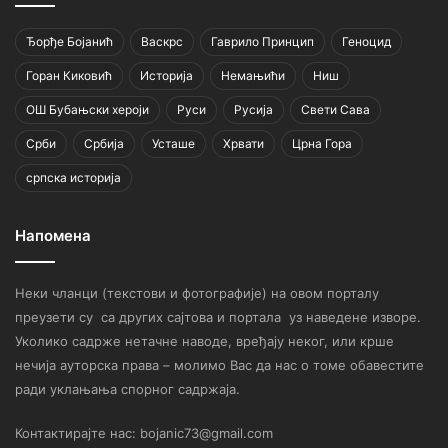
Ђорђе Бојанић
Васкрс
Гаврило Принцип
Геноцид
Горан Киковић
Историја
Немањићи
Ниш
ОШ Бубањски хероји
Руси
Русија
Свети Сава
Срби
Србија
Усташе
Хрвати
Црна Гора
српска историја
Напомена
Неки чланци (текстови и фотографије) на овом порталу
преузети су са других сајтова и портала уз наведене изворе.
Уколико садрже нетачне наводе, вређају неког, или крше
нечија ауторска права – молимо Вас да нас о томе обавестите
ради уклањања спорног садржаја.
Контактирајте нас: bojanic73@gmail.com