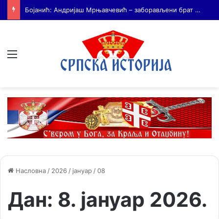
На Дражин дан у Лондону обележено 80. година од мучког убиства генерала Драгољуба Драже Михаиловића
Мени
Насловна
/
2026
/
јануар
/
08
Дан:
8. јануар 2026.