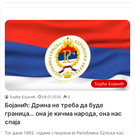
Ђорђе Бојанић
Ђорђе Бојанић
08.01.2026
0
Бојанић: Дрина не треба да буде
граница… она је кичма народа, она нас
спаја
Тог дана 1992. године створена је Република Српска као