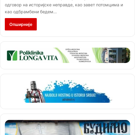
одговор на историјске неправде, као завет потомцима и
као одбрамбени бедем…
Опширније