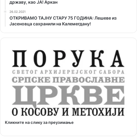
државу, као ЈА! Аркан
26.02.2021
ОТKРИВАМО ТАЈНУ СТАРУ 75 ГОДИНА: Лешеве из
Јасеновца сахранили на Kалемегдану!
Кликните на слику за преузимање