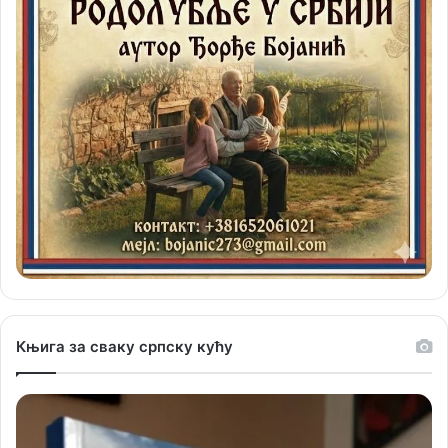
Књига за сваку српску кућу