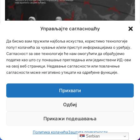
Управљајте сагласношћу
Да бисмо вам пружили најбоља искуства, користимо технологије
попут колачића за чување и/или приступ информацијама о уређају.
Сагласност за ове технологије ће нам омогућити да обрађујемо
податке као што су понашање прегледања или јединствени ИД-ови
на овој веб страници. Недавање сагласности или повлачење
сагласности може негативно утицати на одређене функције.
Прихвати
Одбиј
Прикажи подешавања
Филм
Политика колачића
Заштита приватности
Serbian