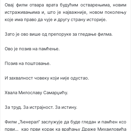
Овај филм отвара врата будућим остварењима, новим
истраживањима и, што је најважније, новом поколењу
које има право да чује и другу страну историје.
Зато је ово више од препоруке за гледање филма.
Ово је позив на памћење.
Позив на поштовање.
И захвалност човеку који није одустао.
Хвала Милославу Самарџићу.
За труд. За истрајност. За истину.
Филм „Ђенерал“ заслужује да буде гледан и памћен ксо
први… као први корак ка враћању Драже Михаиловића