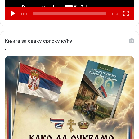
00:00
00:26
Књига за сваку српску кућу