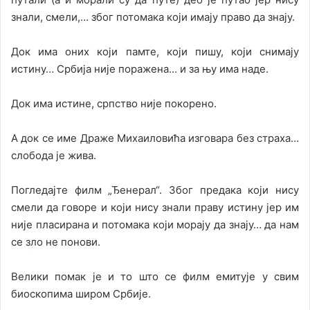
знали, смели,… због потомака који имају право да знају.
Док има оних који памте, који пишу, који снимају
истину… Србија није поражена… и за њу има наде.
Док има истине, српство није покорено.
А док се име Драже Михаиловића изговара без страха…
слобода је жива.
Погледајте филм „Ђенерал“. Због предака који нису
смели да говоре и који нису знали праву истину јер им
није пласирана и потомака који морају да знају… да нам
се зло не понови.
Велики помак је и то што се филм емитује у свим
биоскопима широм Србије.