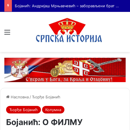
На Дражин дан у Лондону обележено 80. година од мучког убиства генерала Драгољуба Драже Михаиловића
Мени
Насловна
/
Ђорђе Бојанић
Ђорђе Бојанић
Колумна
Бојанић: О ФИЛМУ