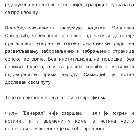
једноумља и почетак озбиљнијег, храбријег суочавања
са прошлошћу.
Посебну захвалност заслужује редитељ Милослав
Самарџић, човек који већ више од четири деценије
прегалачки, упорно и готово самотнички ради на
расветљавању заборављених и забрањених страница
српске историје. Без институционалне подршке, без
великих буџета, али са јасном свешћу о истини и
одговорности према народу, Самарџић је остао
доследан свом путу.
То је подвиг који превазилази оквире филма.
Филм „Ђенерал“ није савршен… али је искрен и
истинит, а у времену у коме је истина често
непожељна, искреност је највећа вредност.