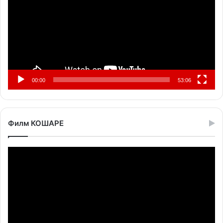
00:00
53:06
Филм КОШАРЕ
Прегледач
видео
записа