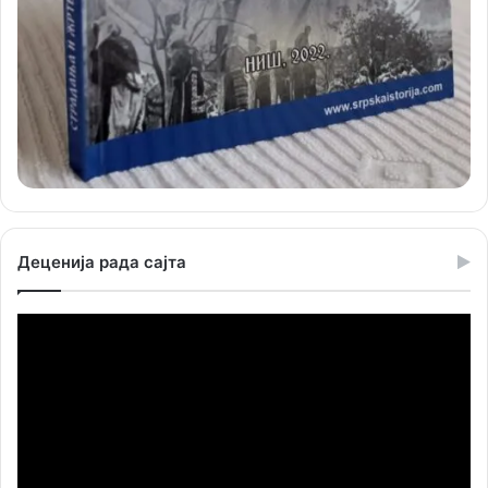
Деценија рада сајта
Прегледач
видео
записа