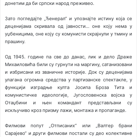
донетим да би српски народ преживео.
Зато погледајте „Ђенерал“ и упознајте истину која се
деценијама скривала од јавности… оне коју нема у
уџбеницима, оне коју су комунисти скрајнули у тмину и
прашину.
Од 1945. године па све до данас, лик и дело Драже
Михаиловића били су гурнути на маргину, сатанизовани
и избрисани из званичне историје. Док су деценијама
улагана огромна средства у партизанске спектакле, у
функцији изградње култа Јосипа Броза Тита и
комунистичке идеологије, Југословенска војска у
Отаџбини и њен командант представљани су
искључиво кроз призму лажи, монтажа и пропаганде.
Филмови попут „Отписаних“ или „Валтер брани
Сарајево“ и други филмови постали су део колективне