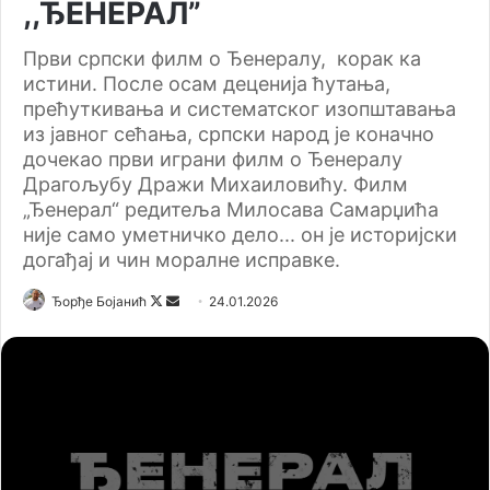
,,ЂЕНЕРАЛ”
Први српски филм о Ђенералу, корак ка
истини. После осам деценија ћутања,
прећуткивања и систематског изопштавања
из јавног сећања, српски народ је коначно
дочекао први играни филм о Ђенералу
Драгољубу Дражи Михаиловићу. Филм
„Ђенерал“ редитеља Милосава Самарџића
није само уметничко дело... он је историјски
догађај и чин моралне исправке.
Ђорђе Бојанић
F
S
24.01.2026
o
e
l
n
l
d
o
a
w
n
o
e
n
m