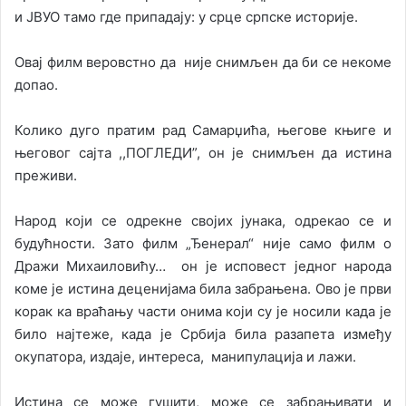
и ЈВУО тамо где припадају: у срце српске историје.
Овај филм веровстно да није снимљен да би се некоме
допао.
Колико дуго пратим рад Самарџића, његове књиге и
његовог сајта ,,ПОГЛЕДИ”, он је снимљен да истина
преживи.
Народ који се одрекне својих јунака, одрекао се и
будућности. Зато филм „Ђенерал“ није само филм о
Дражи Михаиловићу… он је исповест једног народа
коме је истина деценијама била забрањена. Ово је први
корак ка враћању части онима који су је носили када је
било најтеже, када је Србија била разапета између
окупатора, издаје, интереса, манипулација и лажи.
Истина се може гушити, може се забрањивати и