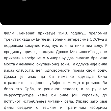
X
a
i
l
Филм „Ђенерал“ приказује 1943. годину… преломни
тренутак када су Енглези, вођени интересима СССР-а и
подршком комунистима, пустили четнике низ воду. У
средишту приче је одлука Драже Михаиловића да не
прихвати наређење о минирању два снажно брањена
моста у немачкој окупационој зони. Та одлука није била
израз слабости, већ одговорности према свом роду:
Дража је знао да би немачке одмазде биле
страховите… за једног убијеног Немца стрељано би
било сто Срба, за рањеног педесет, а за рушење
инфраструктуре казне би биле још суровије, до
потпуног истребљења читавих села. Управо зато овај
филм сведочи о тешким и трагичним изборима