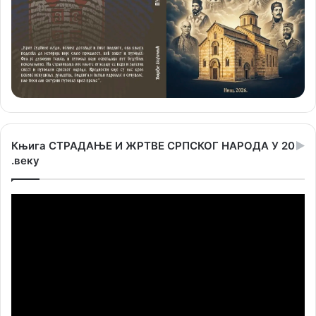
Књига СТРАДАЊЕ И ЖРТВЕ СРПСКОГ НАРОДА У 20
.веку
Прегледач
видео
записа