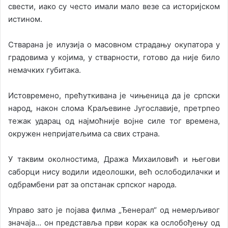
свести, иако су често имали мало везе са историјском
истином.
Стварана је илузија о масовном страдању окупатора у
градовима у којима, у стварности, готово да није било
немачких губитака.
Истовремено, прећуткивана је чињеница да је српски
народ, након слома Краљевине Југославије, претрпео
тежак ударац од најмоћније војне силе тог времена,
окружен непријатељима са свих страна.
У таквим околностима, Дража Михаиловић и његови
саборци нису водили идеолошки, већ ослободилачки и
одбрамбени рат за опстанак српског народа.
Управо зато је појава филма „Ђенерал“ од немерљивог
значаја… он представља први корак ка ослобођењу од