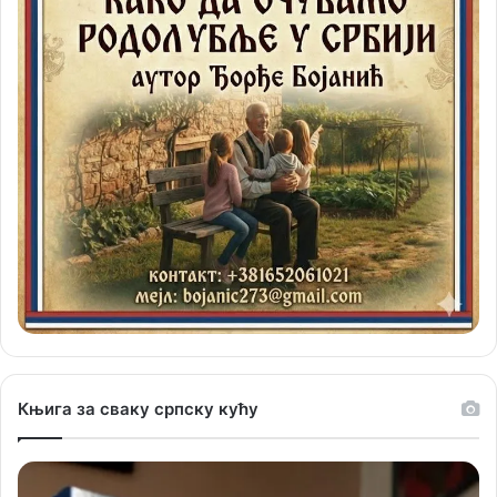
Књига за сваку српску кућу