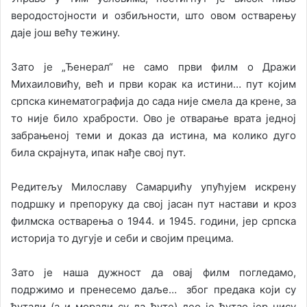
веродостојности и озбиљности, што овом остварењу
даје још већу тежину.
Зато је „Ђенерал“ не само први филм о Дражи
Михаиловићу, већ и први корак ка истини… пут којим
српска кинематографија до сада није смела да крене, за
то није било храбрости. Ово је отварање врата једној
забрањеној теми и доказ да истина, ма колико дуго
била скрајнута, ипак нађе свој пут.
Редитељу Милославу Самарџићу упућујем искрену
подршку и препоруку да свој јасан пут настави и кроз
филмска остварења о 1944. и 1945. години, јер српска
историја то дугује и себи и својим прецима.
Зато је наша дужност да овај филм погледамо,
подржимо и пренесемо даље… због предака који су
ћутали (а и морали су да ћуте) део је ћутао јер нису