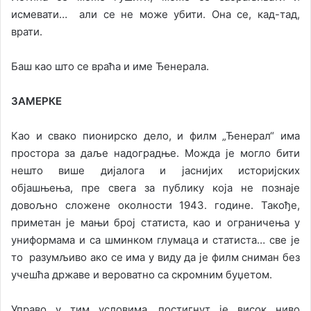
исмевати… али се не може убити. Она се, кад-тад,
врати.
Баш као што се враћа и име Ђенерала.
ЗАМЕРКЕ
Као и свако пионирско дело, и филм „Ђенерал“ има
простора за даље надоградње. Можда је могло бити
нешто више дијалога и јаснијих историјских
објашњења, пре свега за публику која не познаје
довољно сложене околности 1943. године. Такође,
приметан је мањи број статиста, као и ограничења у
униформама и са шминком глумаца и статиста… све је
то разумљиво ако се има у виду да је филм сниман без
учешћа државе и вероватно са скромним буџетом.
Управо у тим условима, постигнут је висок ниво