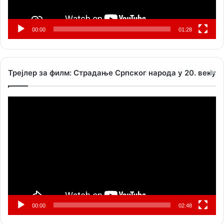
00:00
01:28
Трејлер за филм: Страдање Српског народа у 20. веку
Прегледач
видео
записа
00:00
02:48