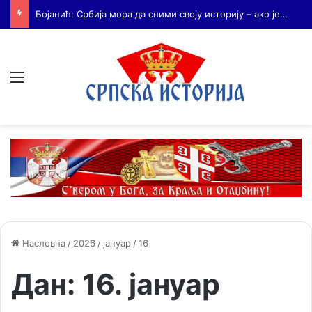
Бојанић: Када се гради – некоме смета. Када се не гради – сви се жале
Мени
Насловна
/
2026
/
јануар
/
16
Дан:
16. јануар