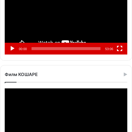
00:00
53:06
Филм КОШАРЕ
Прегледач
видео
записа