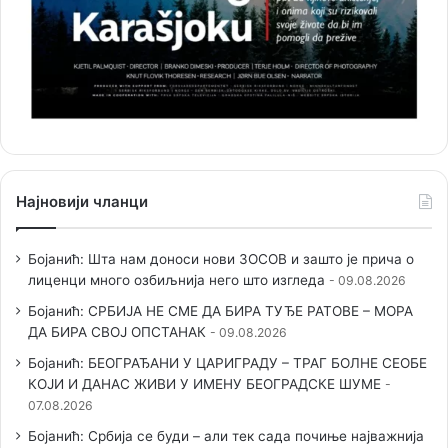
Најновији чланци
Бојанић: Шта нам доноси нови ЗОСОВ и зашто је прича о
лиценци много озбиљнија него што изгледа
09.08.2026
Бојанић: СРБИЈА НЕ СМЕ ДА БИРА ТУЂЕ РАТОВЕ – МОРА
ДА БИРА СВОЈ ОПСТАНАК
09.08.2026
Бојанић: БЕОГРАЂАНИ У ЦАРИГРАДУ – ТРАГ БОЛНЕ СЕОБЕ
КОЈИ И ДАНАС ЖИВИ У ИМЕНУ БЕОГРАДСКЕ ШУМЕ
07.08.2026
Бојанић: Србија се буди – али тек сада почиње најважнија