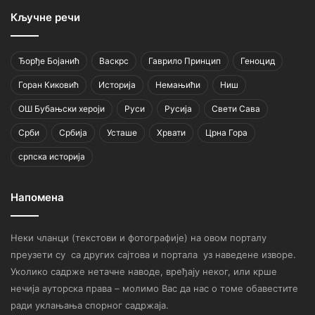
Кључне речи
Ђорђе Бојанић
Васкрс
Гаврило Принцип
Геноцид
Горан Киковић
Историја
Немањићи
Ниш
ОШ Бубањски хероји
Руси
Русија
Свети Сава
Срби
Србија
Усташе
Хрвати
Црна Гора
српска историја
Напомена
Неки чланци (текстови и фотографије) на овом порталу
преузети су са других сајтова и портала уз наведене изворе.
Уколико садрже нетачне наводе, вређају неког, или крше
нечија ауторска права – молимо Вас да нас о томе обавестите
ради уклањања спорног садржаја.