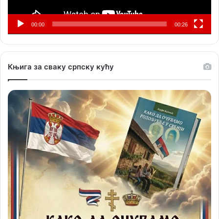
00:00
00:26
Књига за сваку српску кућу