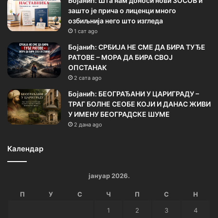
Бојанић: Шта нам доноси нови ЗОСОВ и
зашто је прича о лиценци много
озбиљнија него што изгледа
1 сат ago
Бојанић: СРБИЈА НЕ СМЕ ДА БИРА ТУЂЕ
РАТОВЕ – МОРА ДА БИРА СВОЈ
ОПСТАНАК
2 сата ago
Бојанић: БЕОГРАЂАНИ У ЦАРИГРАДУ –
ТРАГ БОЛНЕ СЕОБЕ КОЈИ И ДАНАС ЖИВИ
У ИМЕНУ БЕОГРАДСКЕ ШУМЕ
2 дана ago
Календар
јануар 2026.
П
У
С
Ч
П
С
Н
1
2
3
4