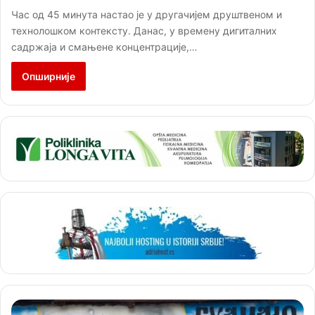
Час од 45 минута настао је у другачијем друштвеном и
технолошком контексту. Данас, у времену дигиталних
садржаја и смањене концентрације,…
Опширније