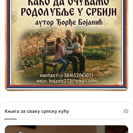
Књига за сваку српску кућу