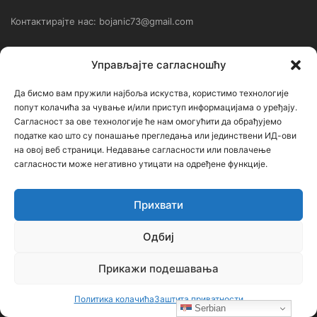
Контактирајте нас: bojanic73@gmail.com
Контакт
Управљајте сагласношћу
Да бисмо вам пружили најбоља искуства, користимо технологије
Ђорђе Бојанић, проф. историје – главни уредник
попут колачића за чување и/или приступ информацијама о уређају.
Седиште: Србија, 18000, Ниш
Сагласност за ове технологије ће нам омогућити да обрађујемо
податке као што су понашање прегледања или јединствени ИД-ови
Контакт: тел. +381 652061021
на овој веб страници. Недавање сагласности или повлачење
сагласности може негативно утицати на одређене функције.
редакција –bojanic73@gmail.com
администратор – bojanic73@gmail.com
Прихвати
…
Одбиј
Сајт није под финансијским, политичким и идеолошким
Прикажи подешавања
утицајем ни једне политичке опције или организације. Сајт није
профитабилан, заснива се на добровољном раду.
Политика колачића
Заштита приватности
Serbian