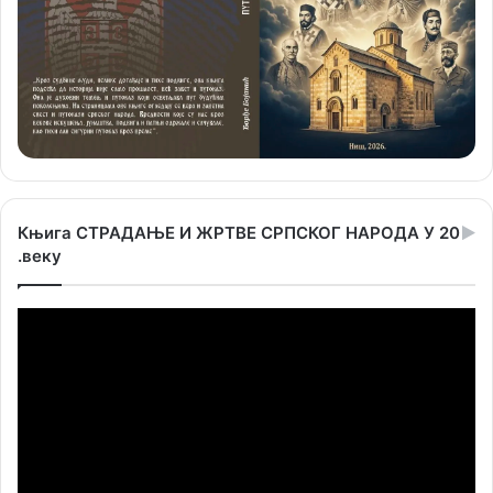
Књига СТРАДАЊЕ И ЖРТВЕ СРПСКОГ НАРОДА У 20
.веку
Прегледач
видео
записа