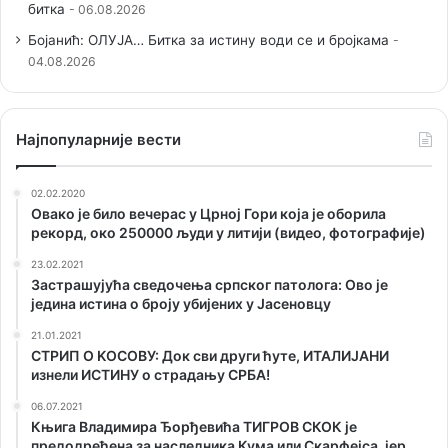
битка
06.08.2026
Бојанић: ОЛУЈА… Битка за истину води се и бројкама
04.08.2026
Наjпопуларније вести
02.02.2020
Овако је било вечерас у Црној Гори која је оборила
рекорд, око 250000 људи у литији (видео, фотографије)
23.02.2021
Застрашујућа сведочења српског патолога: Ово је
једина истина о броју убијених у Јасеновцу
21.01.2021
СТРИП О KОСОВУ: Док сви други ћуте, ИТАЛИЈАНИ
изнели ИСТИНУ о страдању СРБА!
06.07.2021
Књига Владимира Ђорђевића ТИГРОВ СКОК је
предодређена за наследника Кума или Скарфејса, јер