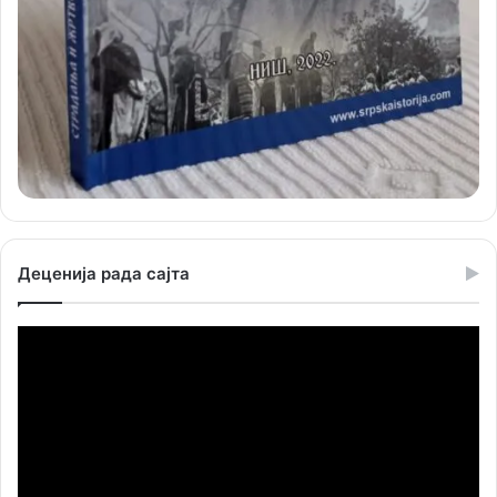
Деценија рада сајта
Прегледач
видео
записа