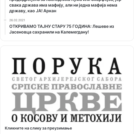
свака држава има мафију, али ни једна мафија нема
државу, као ЈА! Аркан
26.02.2021
ОТKРИВАМО ТАЈНУ СТАРУ 75 ГОДИНА: Лешеве из
Јасеновца сахранили на Kалемегдану!
Кликните на слику за преузимање