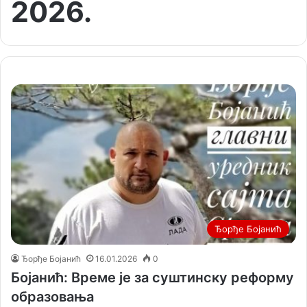
2026.
Ђорђе Бојанић
Ђорђе Бојанић
16.01.2026
0
Бојанић: Време је за суштинску реформу
образовања