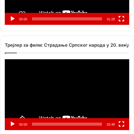
00:00
01:28
Трејлер за филм: Страдање Српског народа у 20. веку
Прегледач
видео
записа
00:00
02:48