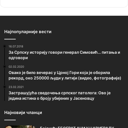
Најпопуларније вести
16.07.2018
За Српску историју говори генерал Симовић… питања и
одговори
02.02.2020
Овако је било вечерас у Црној Гори која је оборила
рекорд, око 250000 људи у литији (видео, фотографије)
23.02.2021
Застрашујућа сведочења српског патолога: Ово је
једина истина о броју убијених у Јасеновцу
Најновији чланци