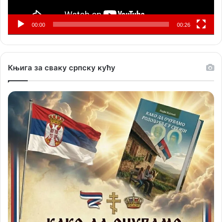
00:00
00:26
Књига за сваку српску кућу