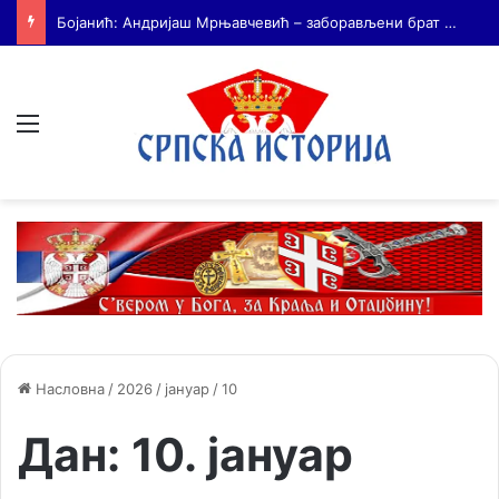
На Дражин дан у Лондону обележено 80. година од мучког убиства генерала Драгољуба Драже Михаиловића
Мени
Насловна
/
2026
/
јануар
/
10
Дан:
10. јануар