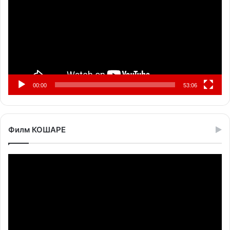
00:00
53:06
Филм КОШАРЕ
Прегледач
видео
записа