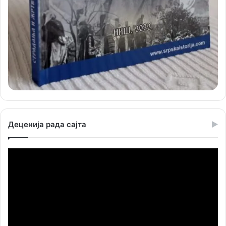
Деценија рада сајта
Прегледач
видео
записа