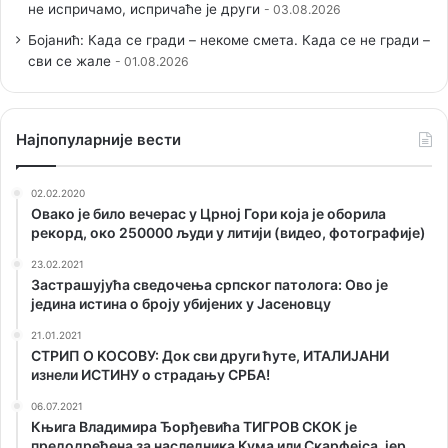
не испричамо, испричаће је други
03.08.2026
Бојанић: Када се гради – некоме смета. Када се не гради –
сви се жале
01.08.2026
Наjпопуларније вести
02.02.2020
Овако је било вечерас у Црној Гори која је оборила
рекорд, око 250000 људи у литији (видео, фотографије)
23.02.2021
Застрашујућа сведочења српског патолога: Ово је
једина истина о броју убијених у Јасеновцу
21.01.2021
СТРИП О KОСОВУ: Док сви други ћуте, ИТАЛИЈАНИ
изнели ИСТИНУ о страдању СРБА!
06.07.2021
Књига Владимира Ђорђевића ТИГРОВ СКОК је
предодређена за наследника Кума или Скарфејса, јер