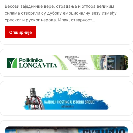
Векови заједничке вере, страдања и отпора великим
силама створили су дубоку емоционалну везу између
српског и руског народа. Ипак, стварност…
Опширније