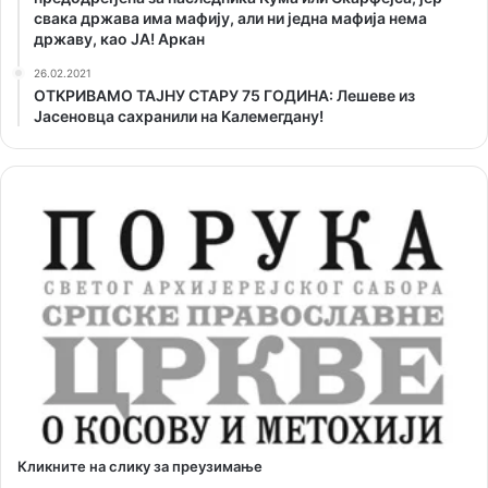
свака држава има мафију, али ни једна мафија нема
државу, као ЈА! Аркан
26.02.2021
ОТKРИВАМО ТАЈНУ СТАРУ 75 ГОДИНА: Лешеве из
Јасеновца сахранили на Kалемегдану!
Кликните на слику за преузимање