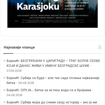
Најновији чланци
Бојанић: БЕОГРАЂАНИ У ЦАРИГРАДУ – ТРАГ БОЛНЕ СЕОБЕ
КОЈИ И ДАНАС ЖИВИ У ИМЕНУ БЕОГРАДСКЕ ШУМЕ
07.08.2026
Бојанић: Србија се буди – али тек сада почиње најважнија
битка
06.08.2026
Бојанић: ОЛУЈА… Битка за истину води се и бројкама
04.08.2026
Бојанић: Србија мора да сними своју историју – ако је ми