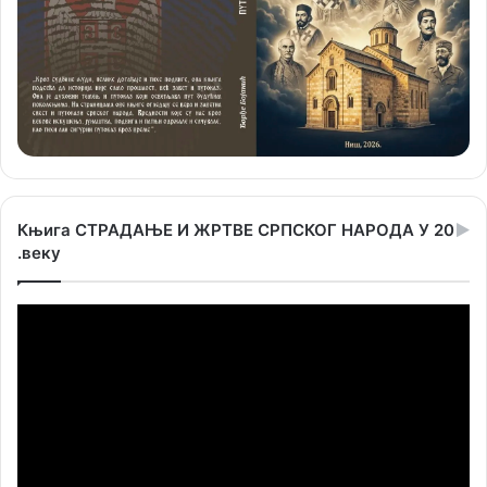
Књига СТРАДАЊЕ И ЖРТВЕ СРПСКОГ НАРОДА У 20
.веку
Прегледач
видео
записа