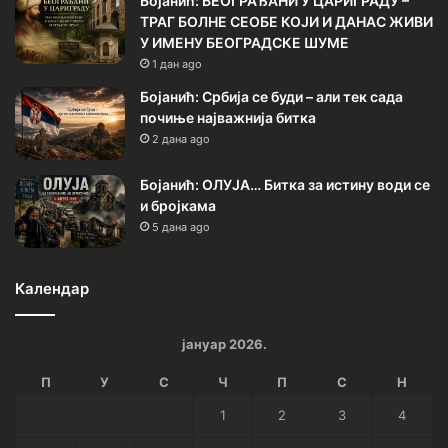
Бојанић: БЕОГРАЂАНИ У ЦАРИГРАДУ –
ТРАГ БОЛНЕ СЕОБЕ КОЈИ И ДАНАС ЖИВИ
У ИМЕНУ БЕОГРАДСКЕ ШУМЕ
1 дан ago
Бојанић: Србија се буди – али тек сада
почиње најважнија битка
2 дана ago
Бојанић: ОЛУЈА… Битка за истину води се
и бројкама
5 дана ago
Календар
јануар 2026.
П
У
С
Ч
П
С
Н
1
2
3
4