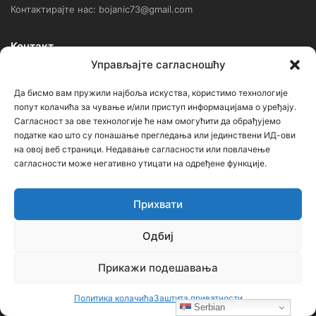
Контактирајте нас: bojanic73@gmail.com
Контакт
Управљајте сагласношћу
Ђорђе Бојанић, проф. историје – главни уредник
Да бисмо вам пружили најбоља искуства, користимо технологије
попут колачића за чување и/или приступ информацијама о уређају.
Седиште: Србија, 18000, Ниш
Сагласност за ове технологије ће нам омогућити да обрађујемо
Контакт: тел. +381 652061021
податке као што су понашање прегледања или јединствени ИД-ови
на овој веб страници. Недавање сагласности или повлачење
редакција –bojanic73@gmail.com
сагласности може негативно утицати на одређене функције.
администратор – bojanic73@gmail.com
Прихвати
…
Одбиј
Сајт није под финансијским, политичким и идеолошким
утицајем ни једне политичке опције или организације. Сајт није
Прикажи подешавања
профитабилан, заснива се на добровољном раду.
Политика колачића
Заштита приватности
Serbian