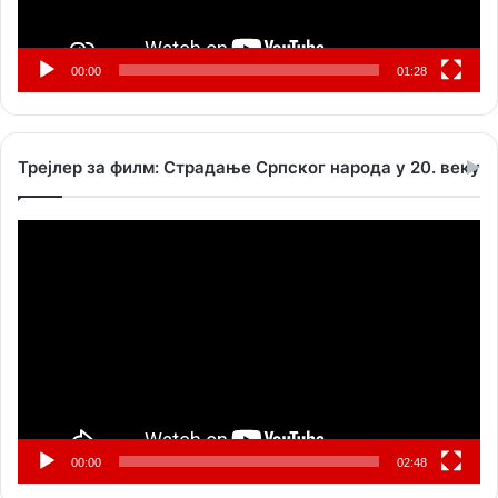
00:00
01:28
Трејлер за филм: Страдање Српског народа у 20. веку
Прегледач
видео
записа
00:00
02:48