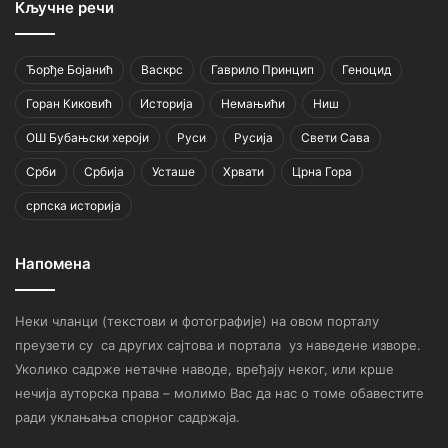
Кључне речи
Ђорђе Бојанић
Васкрс
Гаврило Принцип
Геноцид
Горан Киковић
Историја
Немањићи
Ниш
ОШ Бубањски хероји
Руси
Русија
Свети Сава
Срби
Србија
Усташе
Хрвати
Црна Гора
српска историја
Напомена
Неки чланци (текстови и фотографије) на овом порталу
преузети су са других сајтова и портала уз наведене изворе.
Уколико садрже нетачне наводе, вређају неког, или крше
нечија ауторска права – молимо Вас да нас о томе обавестите
ради уклањања спорног садржаја.