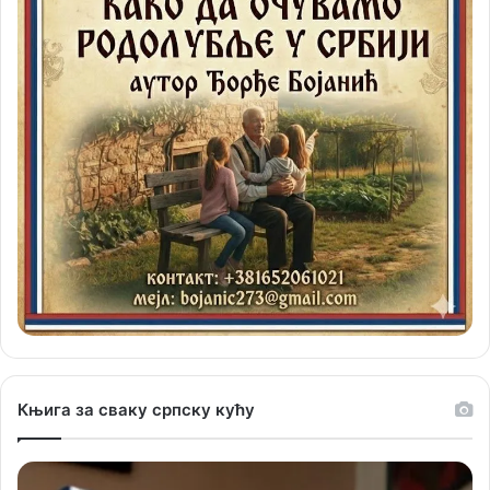
Књига за сваку српску кућу