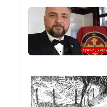
Бранко Димес