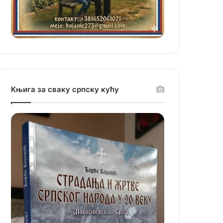
Књига за сваку српску кућу