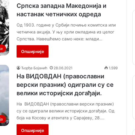
Српска западна Македонија и
настанак четничких одреда
Од 1903. године у Србији почиње комитска или
четничка акција. У њу хрли омладина из целог
Српства. Навешћемо само неке: млади…
ти
Опширније
Ђорђе Бојанић
28.06.2021
1.599
На ВИДОВДАН (православни
верски празник) одиграли су се
велики историјски догађаји.
На ВИДОВДАН (православни верски празник)
су се одиграли велики историјски догађаји. Од
боја на Косову и атентата у Сарајеву, 28.…
ја
Опширније