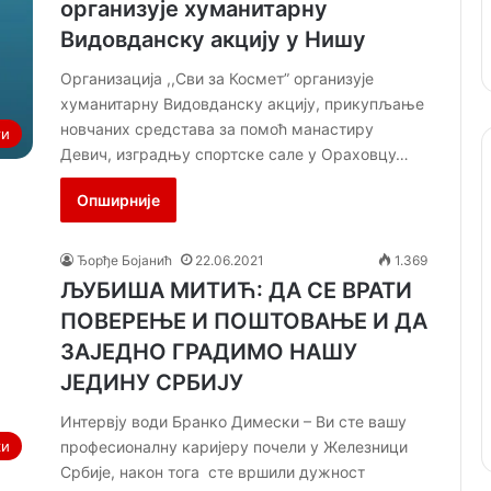
организује хуманитарну
Видовданску акцију у Нишу
Организација ,,Сви за Космет” организује
хуманитарну Видовданску акцију, прикупљање
новчаних средстава за помоћ манастиру
ти
Девич, изградњу спортске сале у Ораховцу…
Опширније
Ђорђе Бојанић
22.06.2021
1.369
ЉУБИША МИТИЋ: ДА СЕ ВРАТИ
ПОВЕРЕЊЕ И ПОШТОВАЊЕ И ДА
ЗАЈЕДНО ГРАДИМО НАШУ
ЈЕДИНУ СРБИЈУ
Интервју води Бранко Димески – Ви сте вашу
професионалну каријеру почели у Железници
ки
Србије, након тога сте вршили дужност