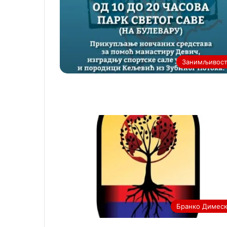
Занимљивос
Бранко Димес