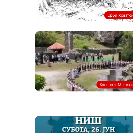
Срби Хрватс
Косово и Метохи