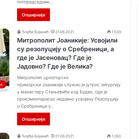
потпредседник…
Опширније
Ђорђе Бојанић
21.06.2021
1.539
Митрополит Јоаникије: Усвојили
су резолуцију о Сребреници, а
где је Јасеновац? Где је
Јадовно? Где је Велика?
Митрополит црногорско
приморски Јоаникије служио је јутрос литургију
ре
у манастиру Стањевићи код Будве, гдје је
прокоментарисао недавно усвојену Резолуцију
о Сребреници у…
Опширније
Ђорђе Бојанић
21.06.2021
1.283