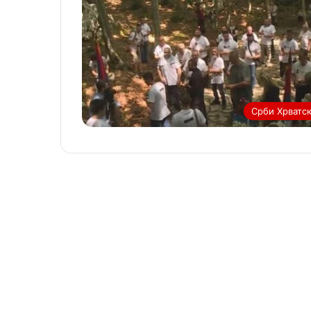
Срби Хрватс