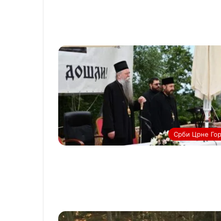
Срби Црне Го