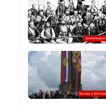
Занимљивос
Косово и Метохи