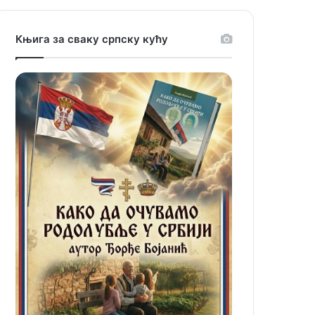
Књига за сваку српску кућу