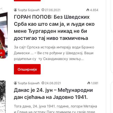
Ђорђе Бојанић
27.06.2021
4.654
ГОРАН ПОПОВ: Без Шведских
Срба као што сам ја, и људи око
мене Ђургарден никад не би
достигао тај ниво такмичења
За сајт Српска историја интервју води Бранко
Димески … – Ви сте рођени у Шведској. Ваши
ки
родитељи су ту Скандинавску земљу…
Опширније
Ђорђе Бојанић
24.06.2021
1.081
Данас је 24. јун – Међународни
дан сјећања на Јадовно 1941.
Тога дана, 24. јуна 1941. године, логори Метајна
и Слана на острву Пагу примили су своје прве