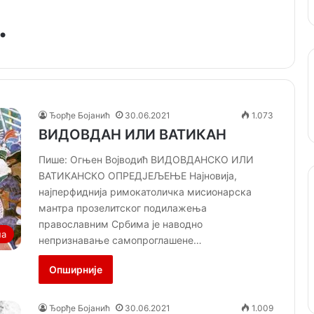
.
Ђорђе Бојанић
30.06.2021
1.073
ВИДОВДАН ИЛИ ВАТИКАН
Пише: Огњен Војводић ВИДОВДАНСКО ИЛИ
ВАТИКАНСКО ОПРЕДЈЕЉЕЊЕ Најновија,
најперфиднија римокатоличка мисионарска
мантра прозелитског подилажења
православним Србима је наводно
на
непризнавање самопроглашене…
Опширније
Ђорђе Бојанић
30.06.2021
1.009