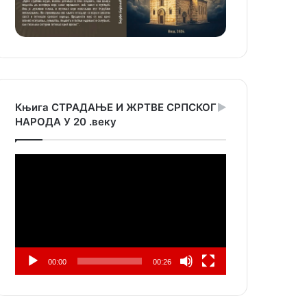
Књига СТРАДАЊЕ И ЖРТВЕ СРПСКОГ
НАРОДА У 20 .веку
Прегледач
видео
записа
00:00
00:26