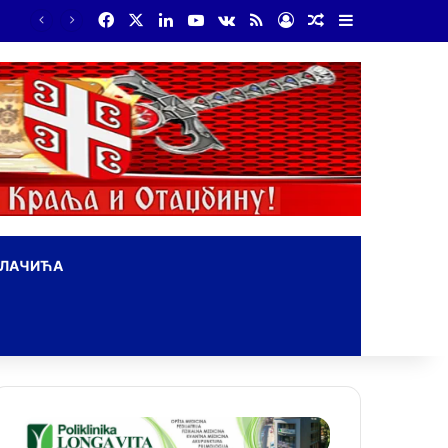
Facebook
X
LinkedIn
YouTube
vk.com
RSS
Log In
Random Article
Sidebar
На Дражин дан у Лондону обележено 80. година од мучког убиства генерала Драгољуба Драже Михаиловића
ОЛАЧИЋА