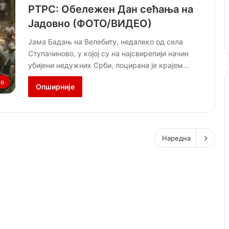
РТРС: Обележен Дан сећања на
Јадовно (ФОТО/ВИДЕО)
Јама Бадањ на Велебиту, недалеко од села
Ступачиново, у којој су на најсвирепији начин
убијени недужних Срби, лоцирана је крајем…
ке
Опширније
Наредна