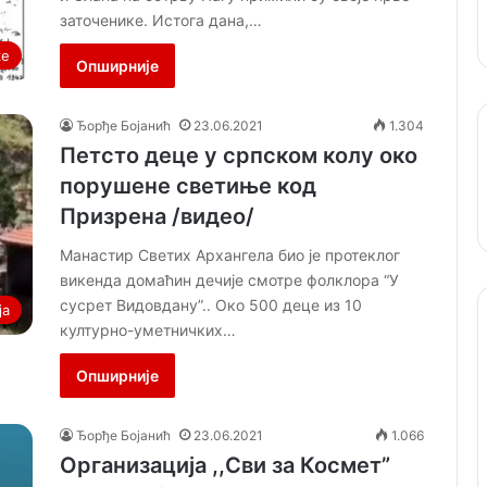
заточенике. Истога дана,…
ке
Опширније
Ђорђе Бојанић
23.06.2021
1.304
Петсто деце у српском колу око
порушене светиње код
Призрена /видео/
Манастир Светих Архангела био је протеклог
викенда домаћин дечије смотре фолклора “У
сусрет Видовдану”.. Око 500 деце из 10
ја
културно-уметничких…
Опширније
Ђорђе Бојанић
23.06.2021
1.066
Организација ,,Сви за Космет”