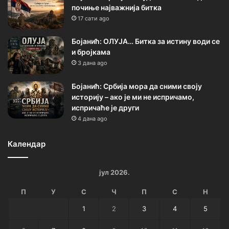
почиње најважнија битка
17 сати ago
Бојанић: ОЛУЈА… Битка за истину води се
и бројкама
3 дана ago
Бојанић: Србија мора да сними своју
историју – ако је ми не испричамо,
испричаће је други
4 дана ago
Календар
јул 2026.
П
У
С
Ч
П
С
Н
1
2
3
4
5