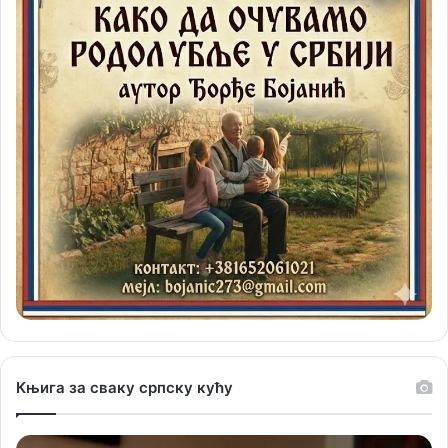
Књига за сваку српску кућу