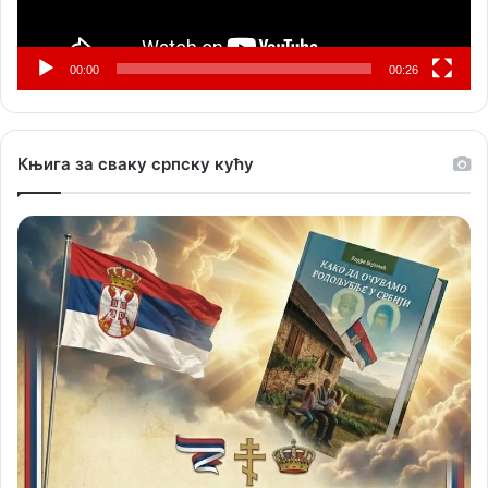
00:00
00:26
Књига за сваку српску кућу