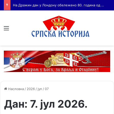
Бојанић: ВОЈА ТАНКОСИЋ – ЧОВЕК КОГА СУ СЕ ПЛАШИЛИ И ЖИВОГ И МРТВОГ, а нема ни споненик
Мени
Насловна
/
2026
/
јул
/
07
Дан:
7. јул 2026.