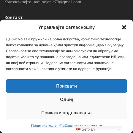
Контактирајте нас: bojanic73@gmail.com
Контакт
Управљајте сагласношћу
Ђорђе Бојанић, проф. историје – главни уредник
Да бисмо вам пружили најбоља искуства, користимо технологије
Седиште: Србија, 18000, Ниш
попут колачића за чување и/или приступ информацијама о уређају.
Сагласност за ове технологије ће нам омогућити да обрађујемо
Контакт: тел. +381 652061021
податке као што су понашање прегледања или јединствени ИД-ови
на овој веб страници. Недавање сагласности или повлачење
редакција –bojanic73@gmail.com
сагласности може негативно утицати на одређене функције.
администратор – bojanic73@gmail.com
Прихвати
…
Одбиј
Сајт није под финансијским, политичким и идеолошким
утицајем ни једне политичке опције или организације. Сајт није
Прикажи подешавања
профитабилан, заснива се на добровољном раду.
Политика колачића
Заштита приватности
Serbian