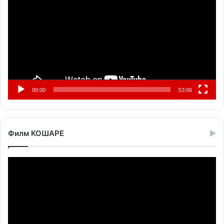
записа
00:00
53:06
Филм КОШАРЕ
Прегледач
видео
записа