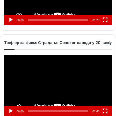
00:00
01:28
Трејлер за филм: Страдање Српског народа у 20. веку
Прегледач
видео
записа
00:00
02:48