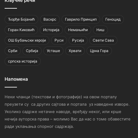
Кључне речи
Ђорђе Бојанић
Васкрс
Гаврило Принцип
Геноцид
Горан Киковић
Историја
Немањићи
Ниш
ОШ Бубањски хероји
Руси
Русија
Свети Сава
Срби
Србија
Усташе
Хрвати
Црна Гора
српска историја
Напомена
Неки чланци (текстови и фотографије) на овом порталу
преузети су са других сајтова и портала уз наведене изворе.
Уколико садрже нетачне наводе, вређају неког, или крше
нечија ауторска права – молимо Вас да нас о томе обавестите
ради уклањања спорног садржаја.