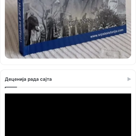
Деценија рада сајта
Прегледач
видео
записа