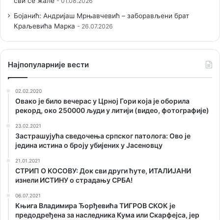
сви се жале
01.08.2026
Бојанић: Андријаш Мрњавчевић – заборављени брат
Краљевића Марка
26.07.2026
Наjпопуларније вести
02.02.2020
Овако је било вечерас у Црној Гори која је оборила
рекорд, око 250000 људи у литији (видео, фотографије)
23.02.2021
Застрашујућа сведочења српског патолога: Ово је
једина истина о броју убијених у Јасеновцу
21.01.2021
СТРИП О KОСОВУ: Док сви други ћуте, ИТАЛИЈАНИ
изнели ИСТИНУ о страдању СРБА!
06.07.2021
Књига Владимира Ђорђевића ТИГРОВ СКОК је
предодређена за наследника Кума или Скарфејса, јер