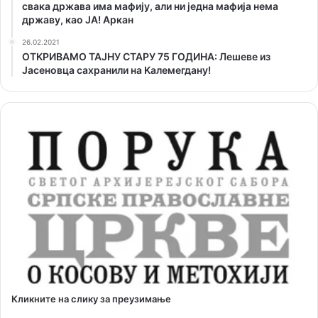
свака држава има мафију, али ни једна мафија нема
државу, као ЈА! Аркан
26.02.2021
ОТKРИВАМО ТАЈНУ СТАРУ 75 ГОДИНА: Лешеве из
Јасеновца сахранили на Kалемегдану!
Кликните на слику за преузимање