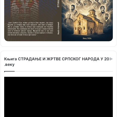
Књига СТРАДАЊЕ И ЖРТВЕ СРПСКОГ НАРОДА У 20
.веку
Прегледач
видео
записа