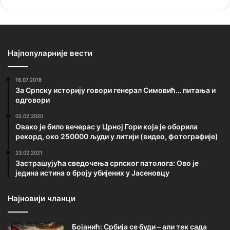
Најпопуларније вести
16.07.2018
За Српску историју говори генерал Симовић… питања и
одговори
02.02.2020
Овако је било вечерас у Црној Гори која је оборила
рекорд, око 250000 људи у литији (видео, фотографије)
23.02.2021
Застрашујућа сведочења српског патолога: Ово је
једина истина о броју убијених у Јасеновцу
Најновији чланци
Бојанић: Србија се буди – али тек сада