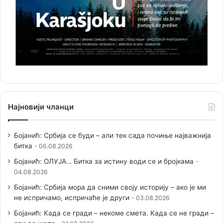
Најновији чланци
Бојанић: Србија се буди – али тек сада почиње најважнија
битка
06.08.2026
Бојанић: ОЛУЈА… Битка за истину води се и бројкама
04.08.2026
Бојанић: Србија мора да сними своју историју – ако је ми
не испричамо, испричаће је други
03.08.2026
Бојанић: Када се гради – некоме смета. Када се не гради –