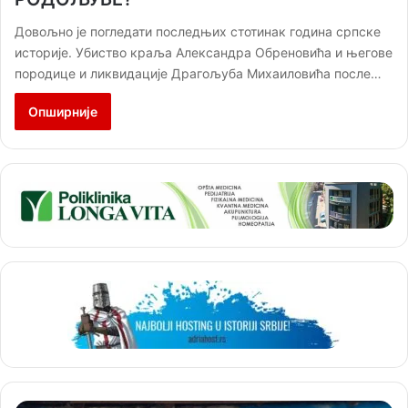
Довољно је погледати последњих стотинак година српске
историје. Убиство краља Александра Обреновића и његове
породице и ликвидације Драгољуба Михаиловића после…
Опширније