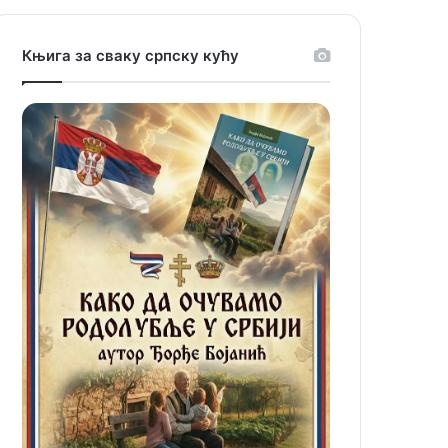
Књига за сваку српску кућу