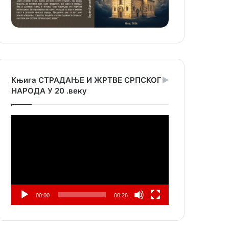
Књига СТРАДАЊЕ И ЖРТВЕ СРПСКОГ
НАРОДА У 20 .веку
Прегледач
видео
записа
00:00
00:26