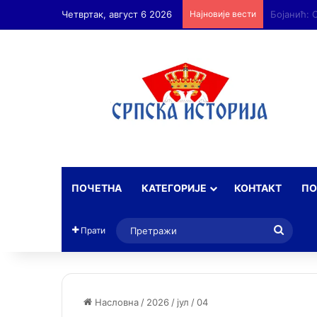
Четвртак, август 6 2026
Најновије вести
ПОЧЕТНА
КАТЕГОРИЈЕ
КОНТАКТ
ПО
Прет
Прати
Насловна
/
2026
/
јул
/
04