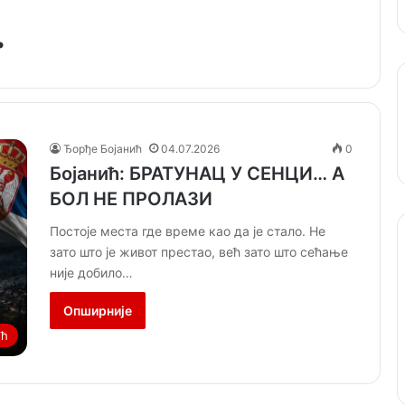
.
Ђорђе Бојанић
04.07.2026
0
Бојанић: БРАТУНАЦ У СЕНЦИ… А
БОЛ НЕ ПРОЛАЗИ
Постоје места где време као да је стало. Не
зато што је живот престао, већ зато што сећање
није добило…
Опширније
ић