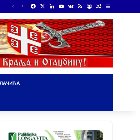
Facebook
X
LinkedIn
YouTube
vk.com
RSS
Log In
Random Article
Sidebar
Бојанић: Србија мора да сними своју историју – ако је ми не испричамо, испричаће је други
ОЛАЧИЋА