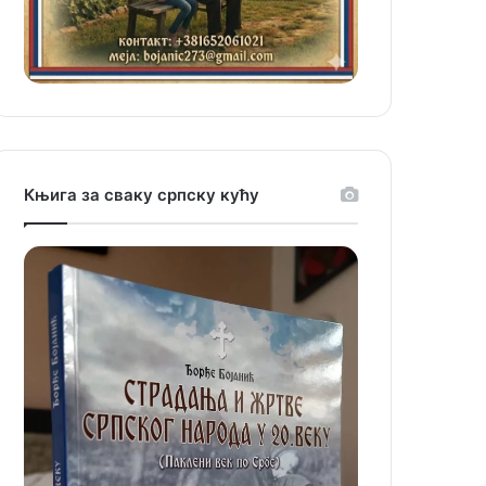
Књига за сваку српску кућу