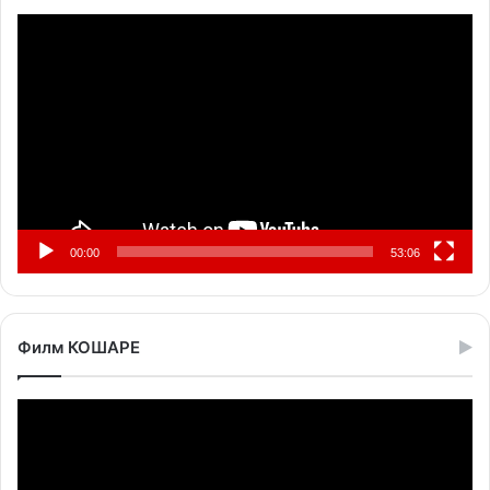
Прегледач
видео
записа
00:00
53:06
Филм КОШАРЕ
Прегледач
видео
записа