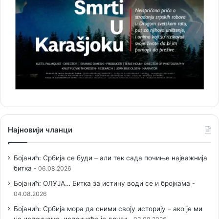
Најновији чланци
Бојанић: Србија се буди – али тек сада почиње најважнија
битка
06.08.2026
Бојанић: ОЛУЈА… Битка за истину води се и бројкама
04.08.2026
Бојанић: Србија мора да сними своју историју – ако је ми