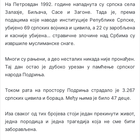
На Петровдан 1992. године нападнута су српска села
Залазје, Биљача, Сасе и Загоне. Тада је, према
подацима које наводе институције Републике Српске,
убијено 69 српских војника и цивила, а 22 су заробљена
и касније убијена… стравичне злочине над Србима су
извршиле муслиманске снаге.
Многи су рањени, а део несталих никада није пронађен.
Тај дан остао је дубоко урезан у памћење српског
народа Подриња.
Током рата на простору Подриња страдало је 3.267
српских цивила и бораца. Међу њима је било 47 деце.
Иза сваког од тих бројева стоји један прекинути живот,
једна породица и једна трагедија која не сме бити
заборављена.