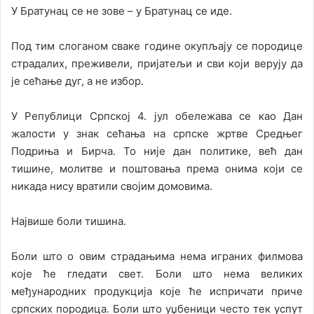
У Братунац се не зове – у Братунац се иде.
Под тим слоганом сваке године окупљају се породице
страдалих, преживели, пријатељи и сви који верују да
је сећање дуг, а не избор.
У Републици Српској 4. јул обележава се као Дан
жалости у знак сећања на српске жртве Средњег
Подриња и Бирча. То није дан политике, већ дан
тишине, молитве и поштовања према онима који се
никада нису вратили својим домовима.
Највише боли тишина.
Боли што о овим страдањима нема играних филмова
које ће гледати свет. Боли што нема великих
међународних продукција које ће испричати приче
српских породица. Боли што уџбеници често тек успут