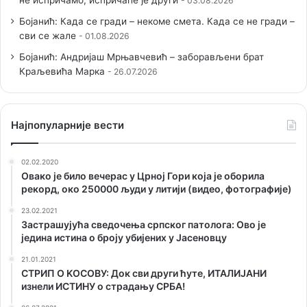
не испричамо, испричаће је други
03.08.2026
Бојанић: Када се гради – некоме смета. Када се не гради –
сви се жале
01.08.2026
Бојанић: Андријаш Мрњавчевић – заборављени брат
Краљевића Марка
26.07.2026
Наjпопуларније вести
02.02.2020
Овако је било вечерас у Црној Гори која је оборила
рекорд, око 250000 људи у литији (видео, фотографије)
23.02.2021
Застрашујућа сведочења српског патолога: Ово је
једина истина о броју убијених у Јасеновцу
21.01.2021
СТРИП О KОСОВУ: Док сви други ћуте, ИТАЛИЈАНИ
изнели ИСТИНУ о страдању СРБА!