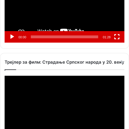
00:00
01:28
Трејлер за филм: Страдање Српског народа у 20. веку
Прегледач
видео
записа