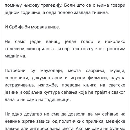
помињу њихову трагедију. Боли што се о њима говори
једном годишње, а онда поново завлада тишина.
И Србија би морала више.
Не само један венац, један говор и неколико
телевизијских прилога… и пар текстова у електронским
медијима.
Потребни су маузолеји, места сабрања, музеји,
споненици, документарни и играни филмови, научна
истраживања, изложбе, преводи књига на светске
језике и озбиљна култура сећања која ће трајати сваког
дана, а не само на годишњице.
Ниједно друштво не сме да дозволи да му сећање на
невине жртве зависи од политичких прилика, медијске
пажње или интересовања света. Ако ми сами не будемо