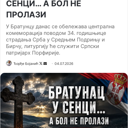
СЕНЦИ… А БОЛ НЕ
ПРОЛАЗИ
У Братунцу данас се обележава централна
комеморација поводом 34. годишњице
страдања Срба у Средњем Подрињу и
Бирчу, литургију ће служити Српски
патријарх Порфирије.
Ђорђе Бојанић
F
S
04.07.2026
o
e
l
n
l
d
o
a
w
n
o
e
n
m
X
a
i