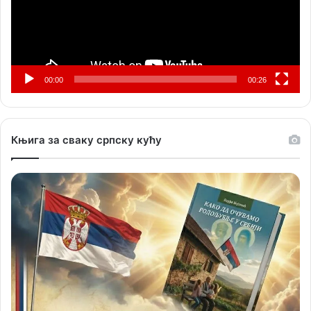
00:00
00:26
Књига за сваку српску кућу