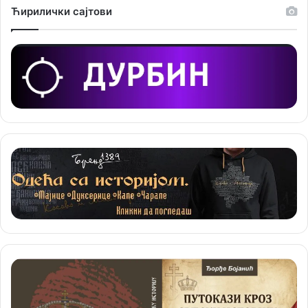
Ћирилички сајтови