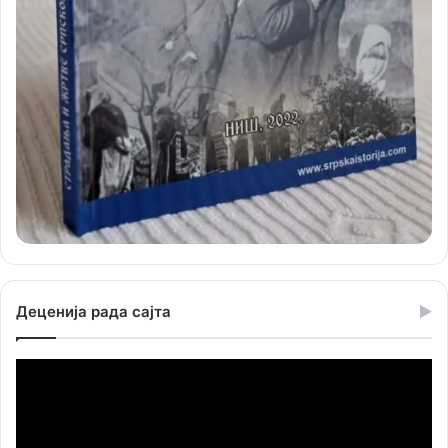
Деценија рада сајта
Прегледач
видео
записа