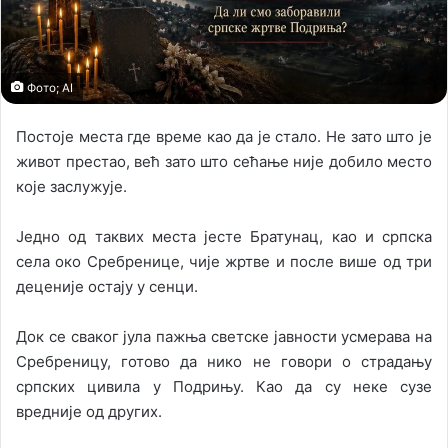
l
Фото; AI
Постоје места где време као да је стало. Не зато што је
живот престао, већ зато што сећање није добило место
које заслужује.
Једно од таквих места јесте Братунац, као и српска
села око Сребренице, чије жртве и после више од три
деценије остају у сенци.
Док се сваког јула пажња светске јавности усмерава на
Сребреницу, готово да нико не говори о страдању
српских цивила у Подрињу. Као да су неке сузе
вредније од других.