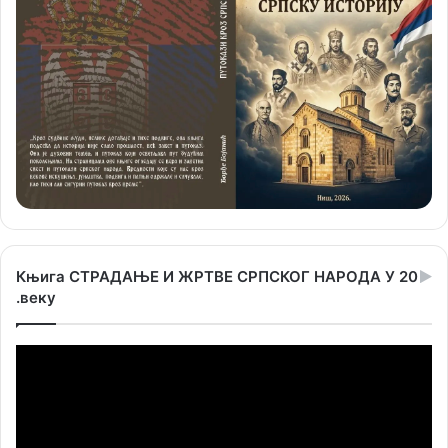
Књига СТРАДАЊЕ И ЖРТВЕ СРПСКОГ НАРОДА У 20
.веку
Прегледач
видео
записа