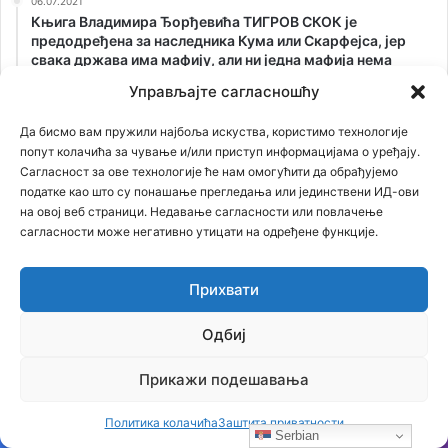
06.07.2021
Књига Владимира Ђорђевића ТИГРОВ СКОК је
предодређена за наследника Кума или Скарфејса, јер
свака држава има мафију, али ни једна мафија нема
државу, као ЈА! Аркан
Управљајте сагласношћу
26.02.2021
ОТKРИВАМО ТАЈНУ СТАРУ 75 ГОДИНА: Лешеве из
Да бисмо вам пружили најбоља искуства, користимо технологије
Јасеновца сахранили на Kалемегдану!
попут колачића за чување и/или приступ информацијама о уређају.
Сагласност за ове технологије ће нам омогућити да обрађујемо
податке као што су понашање прегледања или јединствени ИД-ови
на овој веб страници. Недавање сагласности или повлачење
сагласности може негативно утицати на одређене функције.
Прихвати
Одбиј
Прикажи подешавања
Политика колачића
Заштита приватности
Serbian