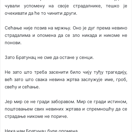
чували успомену на своје страдалнике, тешко је
очекивати да ће то чинити други.
Сећање није позив на мржњу. Оно је дуг према невино
страдалима и опомена да се зло никада и никоме не
понови.
Зато Братунац не сме да остане у сенци.
Не зато што треба засенити било чију туђу трагедију,
већ зато што свака невина жртва заслужује име, гроб,
свећу и сећање.
Јер мир се не гради заборавом. Мир се гради истином,
поштовањем свих невиних жртава и спремношћу да се
страдање никоме не пориче.
Нека нам Братунац буде опомена.