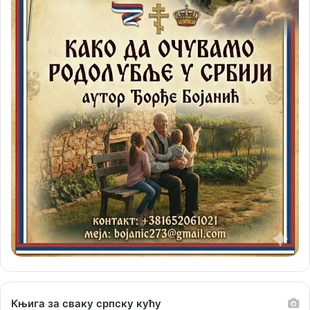
Књига за сваку српску кућу