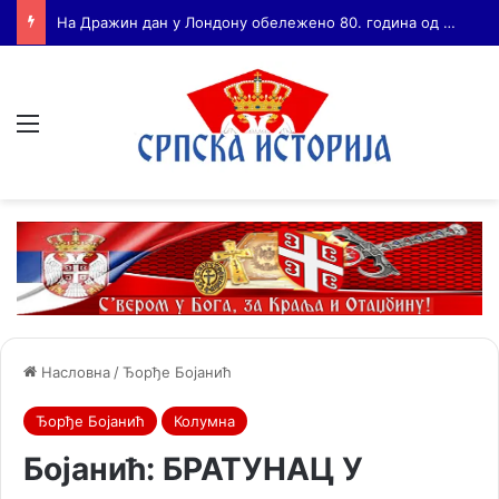
Бојанић: ВОЈА ТАНКОСИЋ – ЧОВЕК КОГА СУ СЕ ПЛАШИЛИ И ЖИВОГ И МРТВОГ, а нема ни споненик
Мени
Насловна
/
Ђорђе Бојанић
Ђорђе Бојанић
Колумна
Бојанић: БРАТУНАЦ У