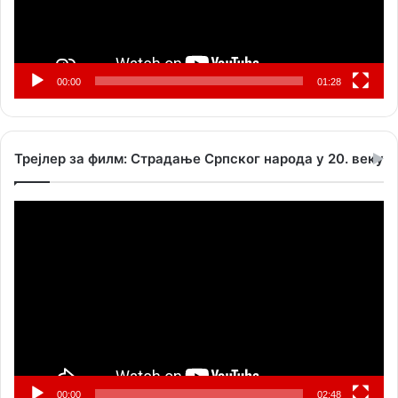
00:00
01:28
Трејлер за филм: Страдање Српског народа у 20. веку
Прегледач
видео
записа
00:00
02:48