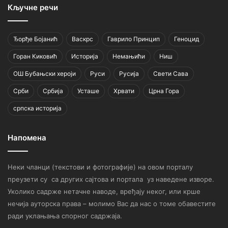
Кључне речи
Ђорђе Бојанић
Васкрс
Гаврило Принцип
Геноцид
Горан Киковић
Историја
Немањићи
Ниш
ОШ Бубањски хероји
Руси
Русија
Свети Сава
Срби
Србија
Усташе
Хрвати
Црна Гора
српска историја
Напомена
Неки чланци (текстови и фотографије) на овом порталу
преузети су са других сајтова и портала уз наведене изворе.
Уколико садрже нетачне наводе, вређају неког, или крше
нечија ауторска права – молимо Вас да нас о томе обавестите
ради уклањања спорног садржаја.