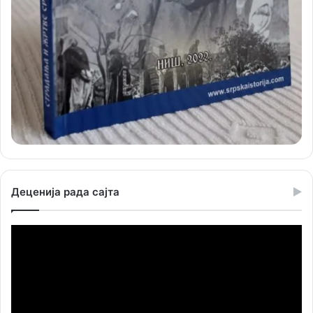
Деценија рада сајта
Прегледач
видео
записа