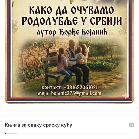
Књига за сваку српску кућу