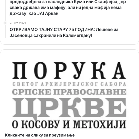
предодређена за наследника Кума или Скарфејса, јер
свака држава има мафију, али ни једна мафија нема
државу, као ЈА! Аркан
26.02.2021
ОТKРИВАМО ТАЈНУ СТАРУ 75 ГОДИНА: Лешеве из
Јасеновца сахранили на Kалемегдану!
Кликните на слику за преузимање