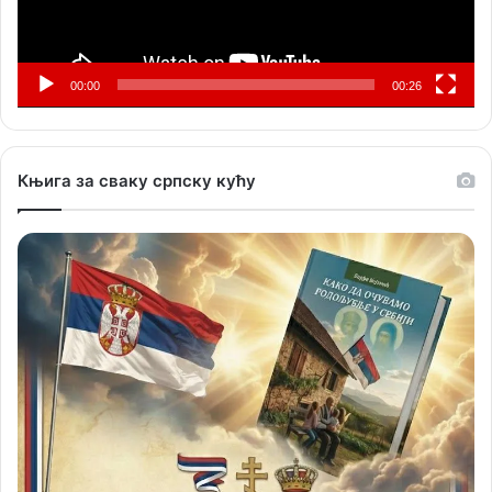
00:00
00:26
Књига за сваку српску кућу