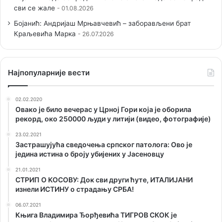
сви се жале
01.08.2026
Бојанић: Андријаш Мрњавчевић – заборављени брат
Краљевића Марка
26.07.2026
Наjпопуларније вести
02.02.2020
Овако је било вечерас у Црној Гори која је оборила
рекорд, око 250000 људи у литији (видео, фотографије)
23.02.2021
Застрашујућа сведочења српског патолога: Ово је
једина истина о броју убијених у Јасеновцу
21.01.2021
СТРИП О KОСОВУ: Док сви други ћуте, ИТАЛИЈАНИ
изнели ИСТИНУ о страдању СРБА!
06.07.2021
Књига Владимира Ђорђевића ТИГРОВ СКОК је