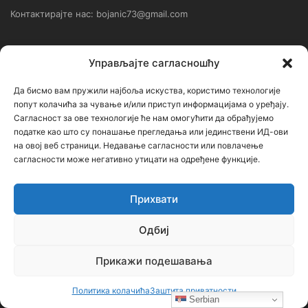
Контактирајте нас: bojanic73@gmail.com
Контакт
Управљајте сагласношћу
Ђорђе Бојанић, проф. историје – главни уредник
Да бисмо вам пружили најбоља искуства, користимо технологије
попут колачића за чување и/или приступ информацијама о уређају.
Седиште: Србија, 18000, Ниш
Сагласност за ове технологије ће нам омогућити да обрађујемо
податке као што су понашање прегледања или јединствени ИД-ови
Контакт: тел. +381 652061021
на овој веб страници. Недавање сагласности или повлачење
редакција –bojanic73@gmail.com
сагласности може негативно утицати на одређене функције.
администратор – bojanic73@gmail.com
Прихвати
…
Одбиј
Сајт није под финансијским, политичким и идеолошким
утицајем ни једне политичке опције или организације. Сајт није
Прикажи подешавања
профитабилан, заснива се на добровољном раду.
Политика колачића
Заштита приватности
Serbian