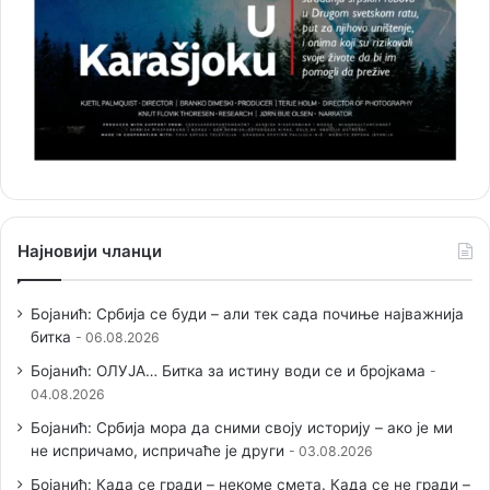
Најновији чланци
Бојанић: Србија се буди – али тек сада почиње најважнија
битка
06.08.2026
Бојанић: ОЛУЈА… Битка за истину води се и бројкама
04.08.2026
Бојанић: Србија мора да сними своју историју – ако је ми
не испричамо, испричаће је други
03.08.2026
Бојанић: Када се гради – некоме смета. Када се не гради –