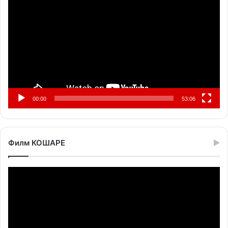
видео
записа
00:00
53:06
Филм КОШАРЕ
Прегледач
видео
записа