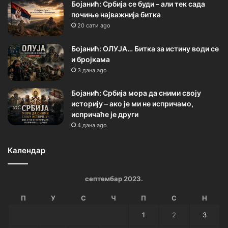
Бојанић: Србија се буди – али тек сада
почиње најважнија битка
20 сати ago
Бојанић: ОЛУЈА… Битка за истину води се
и бројкама
3 дана ago
Бојанић: Србија мора да сними своју
историју – ако је ми не испричамо,
испричаће је други
4 дана ago
Календар
септембар 2023.
П
У
С
Ч
П
С
Н
1
2
3