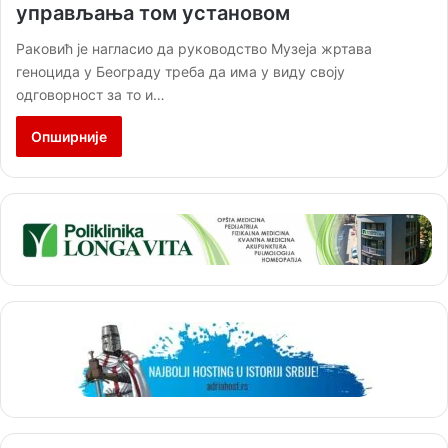
управљања том установом
Раковић је нагласио да руководство Музеја жртава
геноцида у Београду треба да има у виду своју
одговорност за то и…
Опширније