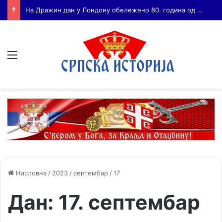
Бојанић: ВОЈА ТАНКОСИЋ – ЧОВЕК КОГА СУ СЕ ПЛАШИЛИ И ЖИВОГ И МРТВОГ, а нема ни споненик
Мени
Насловна
/
2023
/
септембар
/
17
Дан:
17. септембар