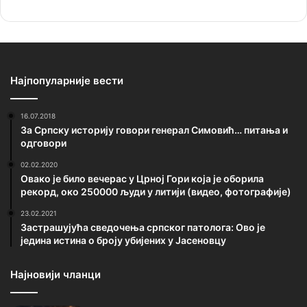
Најпопуларније вести
16.07.2018
За Српску историју говори генерал Симовић… питања и
одговори
02.02.2020
Овако је било вечерас у Црној Гори која је оборила
рекорд, око 250000 људи у литији (видео, фотографије)
23.02.2021
Застрашујућа сведочења српског патолога: Ово је
једина истина о броју убијених у Јасеновцу
Најновији чланци