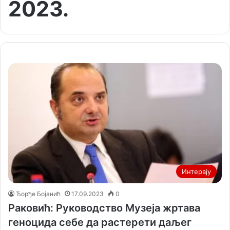
2023.
Интервју
Ђорђе Бојанић
17.09.2023
0
Раковић: Руководство Музеја жртава
геноцида себе да растерети даљег