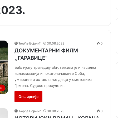
2023.
Ђорђе Бојанић
30.08.2023
0
ДОКУМЕНТАРНИ ФИЛМ
,,ГАРАВИЦЕ”
Библијску трагедију обиљежила је и насилна
исламизација и покатоличавање Срба,
умирање и остављање дјеце у сметовима
Грмеча. Судске пресуде и…
ти
Опширније
Ђорђе Бојанић
30.08.2023
0