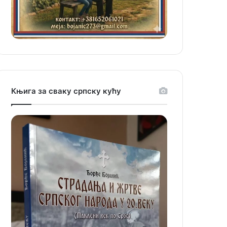
Књига за сваку српску кућу