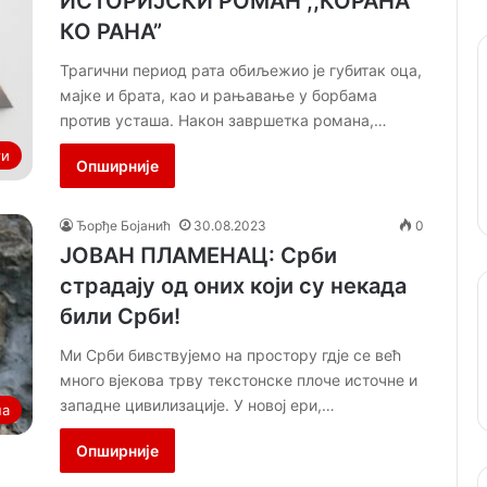
ИСТОРИЈСКИ РОМАН ,,КОРАНА
КО РАНА”
Трагични период рата обиљежио је губитак оца,
мајке и брата, као и рањавање у борбама
против усташа. Након завршетка романа,…
ти
Опширније
Ђорђе Бојанић
30.08.2023
0
ЈОВАН ПЛАМЕНАЦ: Срби
страдају од оних који су некада
били Срби!
Ми Срби бивствујемо на простору гдје се већ
много вјекова трву текстонске плоче источне и
западне цивилизације. У новој ери,…
на
Опширније