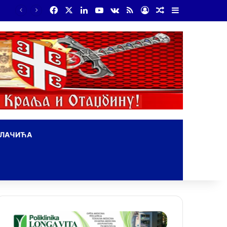
Facebook
X
LinkedIn
YouTube
vk.com
RSS
Log In
Random Article
Sidebar
На Дражин дан у Лондону обележено 80. година од мучког убиства генерала Драгољуба Драже Михаиловића
ОЛАЧИЋА