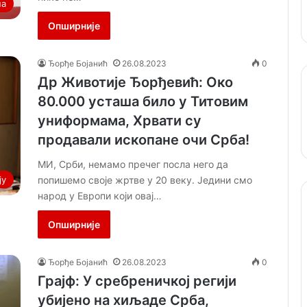
на
Опширније
Ђорђе Бојанић
26.08.2023
0
Др Животије Ђорђевић: Око
80.000 усташа било у Титовим
униформама, Хрвати су
продавали ископане очи Срба!
МИ, Срби, немамо пречег посла него да
попишемо своје жртве у 20 веку. Једини смо
ју
народ у Европи који овај…
Опширније
Ђорђе Бојанић
26.08.2023
0
Грајф: У сребреничкој регији
убијено на хиљаде Срба,