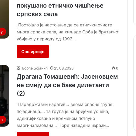
покушано етничко чишћење
српских села
„Постојало је настојање да се етнички очисте
многа српска села, на хиљаде Срба је брутално
ју
убијено у периоду од 1992…
Опширније
Ђорђе Бојанић
25.08.2023
0
Драгана Томашевић: Јасеновцем
не смију да се баве дилетанти
(2)
“Парадржавни наратив… веома опасне групе
појединаца…. та група је на вријеме уочена,
идентификована и временом потпуно
на
маргинализована…” Горе наведени изрази…