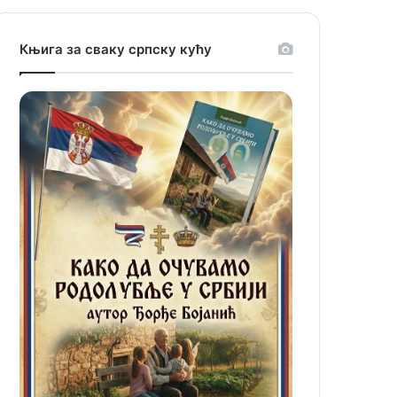
Књига за сваку српску кућу