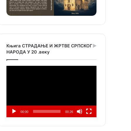
Књига СТРАДАЊЕ И ЖРТВЕ СРПСКОГ
НАРОДА У 20 .веку
Прегледач
видео
записа
00:00
00:26