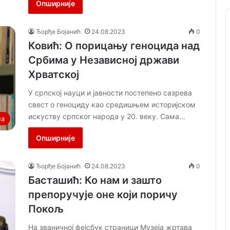
Опширније
Ђорђе Бојанић
24.08.2023
0
Ковић: О порицању геноцида над
Србима у Независној држави
Хрватској
У српској науци и јавности постепено сазрева
свест о геноциду као средишњем историјском
искуству српског народа у 20. веку. Сама…
на
Опширније
Ђорђе Бојанић
24.08.2023
0
Басташић: Ко нам и зашто
препоручује оне који поричу
Покољ
На званичној фејсбук страници Музеја жртава