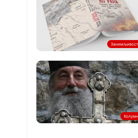
Занимљивос
Колум