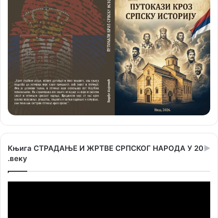
Књига СТРАДАЊЕ И ЖРТВЕ СРПСКОГ НАРОДА У 20
.веку
Прегледач
видео
записа