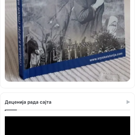
Деценија рада сајта
Прегледач
видео
записа