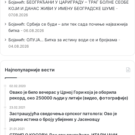
Бојанић: БЕОГРАЂАНИ У ЦАРИГРАДУ – ТРАГ БОЛНЕ СЕОБЕ
КОЈИ И ДАНАС ЖИВИ У ИМЕНУ БЕОГРАДСКЕ ШУМЕ
07.08.2026
Бојанић: Србија се буди – али тек сада почиње најважнија
битка
06.08.2026
Бојанић: ОЛУЈА… Битка за истину води се и бројкама
04.08.2026
Наjпопуларније вести
02.02.2020
Овако је било вечерас у Црној Гори која је оборила
рекорд, око 250000 људи у литији (видео, фотографије)
23.02.2021
Застрашујућа сведочења српског патолога: Ово је
једина истина о броју убијених у Јасеновцу
21.01.2021
СТРИП О KОСОВУ: Док сви други ћуте, ИТАЛИЈАНИ