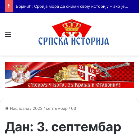
Бојанић: Када се гради – некоме смета. Када се не гради – сви се жале
Мени
Насловна
/
2023
/
септембар
/
03
Дан:
3. септембар