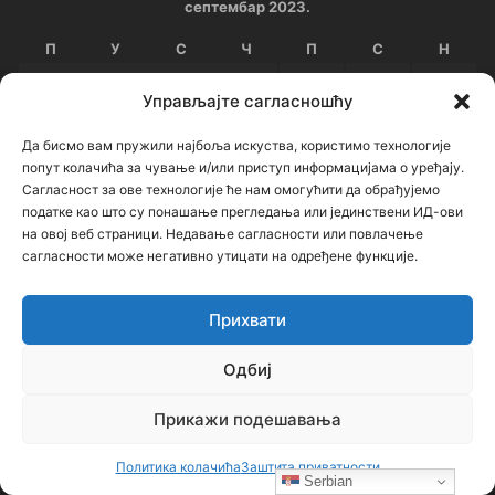
септембар 2023.
П
У
С
Ч
П
С
Н
1
2
3
Управљајте сагласношћу
4
5
6
7
8
9
10
Да бисмо вам пружили најбоља искуства, користимо технологије
попут колачића за чување и/или приступ информацијама о уређају.
11
12
13
14
15
16
17
Сагласност за ове технологије ће нам омогућити да обрађујемо
податке као што су понашање прегледања или јединствени ИД-ови
18
19
20
21
22
23
24
на овој веб страници. Недавање сагласности или повлачење
сагласности може негативно утицати на одређене функције.
25
26
27
28
29
30
« авг
окт »
Прихвати
Архиве
Одбиј
Прикажи подешавања
Архиве
Политика колачића
Заштита приватности
Serbian