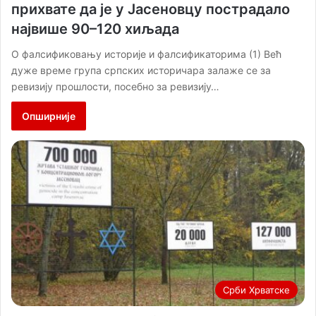
прихвате да је у Јасеновцу пострадало
највише 90–120 хиљада
O фалсификовању историје и фалсификаторима (1) Већ
дуже време група српских историчарa залаже се за
ревизију прошлости, посебно за ревизију…
Опширније
Срби Хрватске