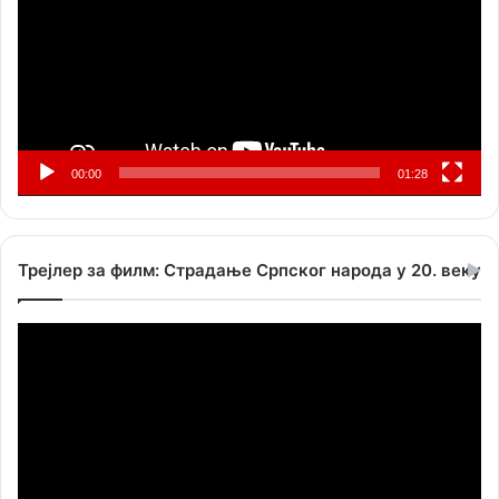
00:00
01:28
Трејлер за филм: Страдање Српског народа у 20. веку
Прегледач
видео
записа