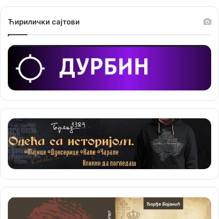
е
Ћирилички сајтови