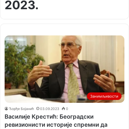
2023.
Занимљивости
Ђорђе Бојанић
03.09.2023
0
Василије Крестић: Београдски
ревизионисти историје спремни да