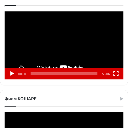
Прегледач
видео
записа
00:00
53:06
Филм КОШАРЕ
Прегледач
видео
записа