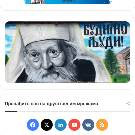
Пронађите нас на друштвеним мрежама:
F
X
L
Y
v
R