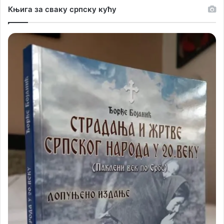
Књига за сваку српску кућу