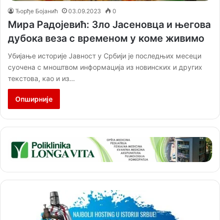
Ђорђе Бојанић
03.09.2023
0
Мира Радојевић: Зло Јасеновца и његова
дубока веза с временом у коме живимо
Убијање историје Јавност у Србији је последњих месеци
суочена с мноштвом информација из новинских и других
текстова, као и из…
Опширније