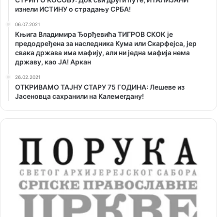
изнели ИСТИНУ о страдању СРБА!
06.07.2021
Књига Владимира Ђорђевића ТИГРОВ СКОК је
предодређена за наследника Кума или Скарфејса, јер
свака држава има мафију, али ни једна мафија нема
државу, као ЈА! Аркан
26.02.2021
ОТKРИВАМО ТАЈНУ СТАРУ 75 ГОДИНА: Лешеве из
Јасеновца сахранили на Kалемегдану!