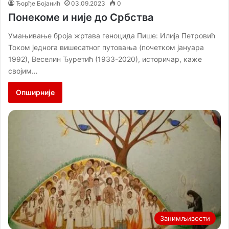
Ђорђе Бојанић
03.09.2023
0
Понекоме и није до Србства
Умањивање броја жртава геноцида Пише: Илија Петровић
Током једнога вишесатног путовања (почетком јануара
1992), Веселин Ђуретић (1933-2020), историчар, каже
својим…
Опширније
Занимљивости