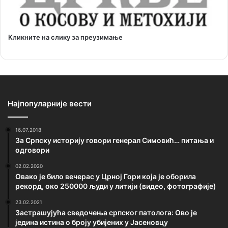
Кликните на слику за преузимање
Најпопуларније вести
16.07.2018
За Српску историју говори генерал Симовић… питања и
одговори
02.02.2020
Овако је било вечерас у Црној Гори која је оборила
рекорд, око 250000 људи у литији (видео, фотографије)
23.02.2021
Застрашујућа сведочења српског патолога: Ово је
једина истина о броју убијених у Јасеновцу