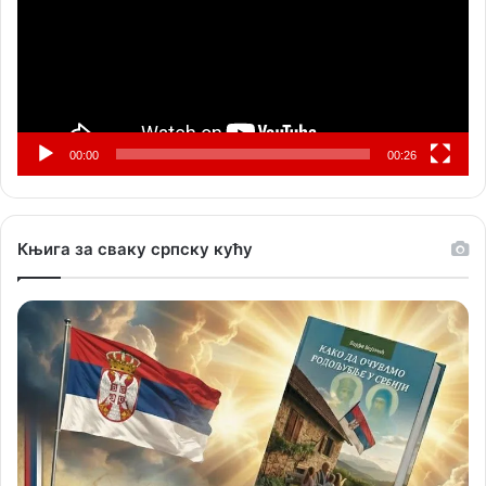
00:00
00:26
Књига за сваку српску кућу