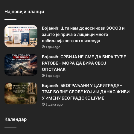
Најновији чланци
Бојанић: Шта нам доноси нови ЗОСОВ и
зашто је прича о лиценци много
озбиљнија него што изгледа
1 дан ago
Бојанић: СРБИЈА НЕ СМЕ ДА БИРА ТУЂЕ
РАТОВЕ – МОРА ДА БИРА СВОЈ
ОПСТАНАК
1 дан ago
Бојанић: БЕОГРАЂАНИ У ЦАРИГРАДУ –
ТРАГ БОЛНЕ СЕОБЕ КОЈИ И ДАНАС ЖИВИ
У ИМЕНУ БЕОГРАДСКЕ ШУМЕ
3 дана ago
Календар