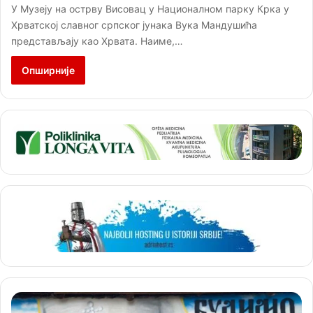
У Музеју на острву Висовац у Националном парку Крка у
Хрватској славног српског јунака Вука Мандушића
представљају као Хрвата. Наиме,…
Опширније