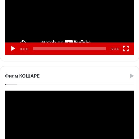
00:00
53:06
Филм КОШАРЕ
Прегледач
видео
записа