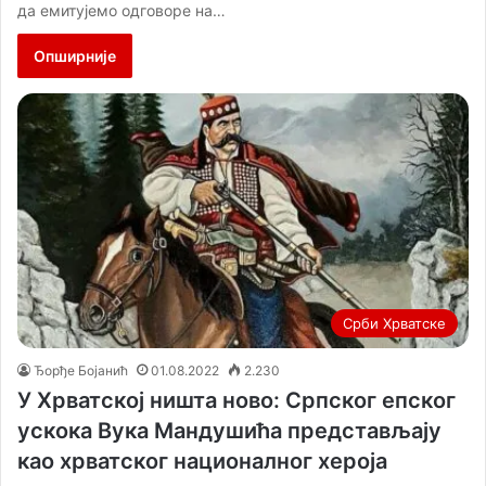
да емитујемо одговоре на…
Опширније
Срби Хрватске
Ђорђе Бојанић
01.08.2022
2.230
У Хрватској ништа ново: Српског епског
ускока Вука Мандушића представљају
као хрватског националног хероја