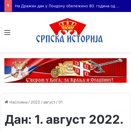
Бојанић: ВОЈА ТАНКОСИЋ – ЧОВЕК КОГА СУ СЕ ПЛАШИЛИ И ЖИВОГ И МРТВОГ, а нема ни споненик
Мени
Насловна
/
2022
/
август
/
01
Дан:
1. август 2022.