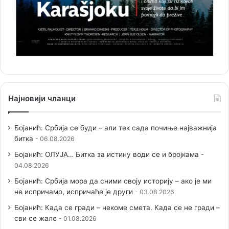
Најновији чланци
Бојанић: Србија се буди – али тек сада почиње најважнија
битка
06.08.2026
Бојанић: ОЛУЈА… Битка за истину води се и бројкама
04.08.2026
Бојанић: Србија мора да сними своју историју – ако је ми
не испричамо, испричаће је други
03.08.2026
Бојанић: Када се гради – некоме смета. Када се не гради –
сви се жале
01.08.2026