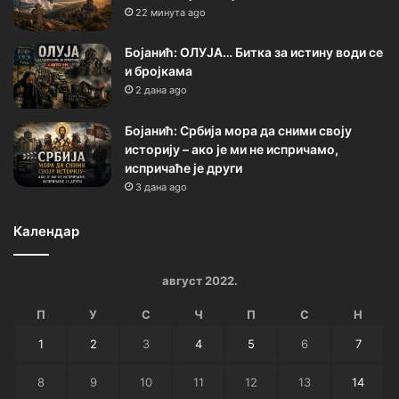
22 минута ago
Бојанић: ОЛУЈА… Битка за истину води се
и бројкама
2 дана ago
Бојанић: Србија мора да сними своју
историју – ако је ми не испричамо,
испричаће је други
3 дана ago
Календар
август 2022.
П
У
С
Ч
П
С
Н
1
2
3
4
5
6
7
8
9
10
11
12
13
14