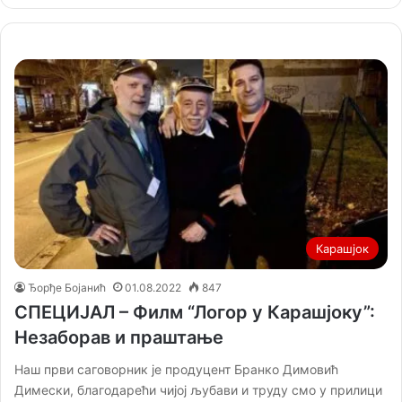
Карашјок
Ђорђе Бојанић
01.08.2022
847
СПЕЦИЈАЛ – Филм “Логор у Карашјоку”:
Незаборав и праштање
Наш први саговорник је продуцент Бранко Димовић
Димески, благодарећи чијој љубави и труду смо у прилици