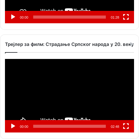
00:00
01:28
Трејлер за филм: Страдање Српског народа у 20. веку
Прегледач
видео
записа
00:00
02:48