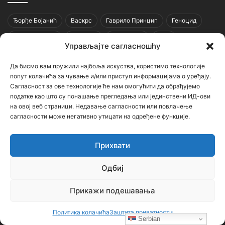
Ђорђе Бојанић
Васкрс
Гаврило Принцип
Геноцид
Горан Киковић
Историја
Немањићи
Ниш
Управљајте сагласношћу
ОШ Бубањски хероји
Руси
Русија
Свети Сава
Да бисмо вам пружили најбоља искуства, користимо технологије
Срби
Србија
Усташе
Хрвати
Црна Гора
попут колачића за чување и/или приступ информацијама о уређају.
Сагласност за ове технологије ће нам омогућити да обрађујемо
српска историја
податке као што су понашање прегледања или јединствени ИД-ови
на овој веб страници. Недавање сагласности или повлачење
сагласности може негативно утицати на одређене функције.
Напомена
Прихвати
Неки чланци (текстови и фотографије) на овом порталу
преузети су са других сајтова и портала уз наведене изворе.
Одбиј
Уколико садрже нетачне наводе, вређају неког, или крше
нечија ауторска права – молимо Вас да нас о томе обавестите
Прикажи подешавања
ради уклањања спорног садржаја.
Политика колачића
Заштита приватности
Контактирајте нас: bojanic73@gmail.com
Serbian