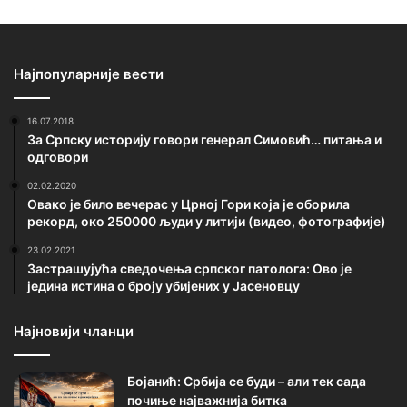
Најпопуларније вести
16.07.2018
За Српску историју говори генерал Симовић… питања и
одговори
02.02.2020
Овако је било вечерас у Црној Гори која је оборила
рекорд, око 250000 људи у литији (видео, фотографије)
23.02.2021
Застрашујућа сведочења српског патолога: Ово је
једина истина о броју убијених у Јасеновцу
Најновији чланци
Бојанић: Србија се буди – али тек сада
почиње најважнија битка