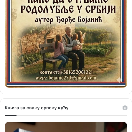
Књига за сваку српску кућу