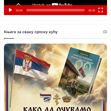
00:00
00:26
Књига за сваку српску кућу