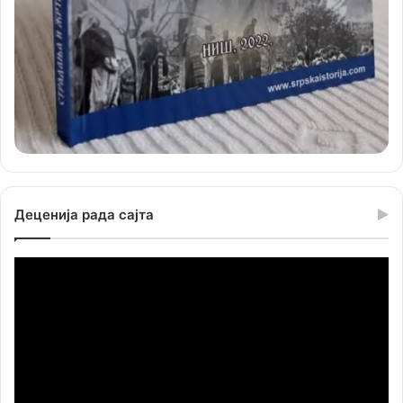
Деценија рада сајта
Прегледач
видео
записа