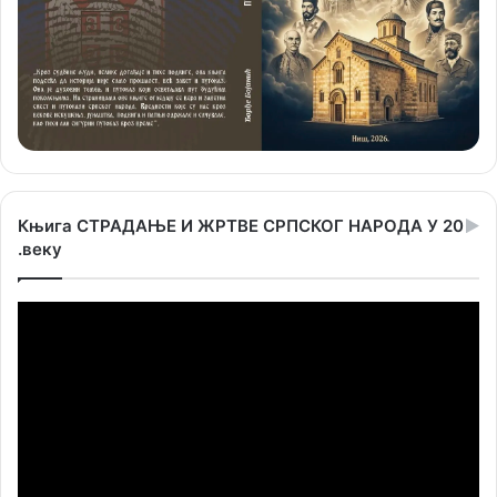
Књига СТРАДАЊЕ И ЖРТВЕ СРПСКОГ НАРОДА У 20
.веку
Прегледач
видео
записа