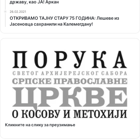
државу, као ЈА! Аркан
26.02.2021
ОТKРИВАМО ТАЈНУ СТАРУ 75 ГОДИНА: Лешеве из
Јасеновца сахранили на Kалемегдану!
Кликните на слику за преузимање