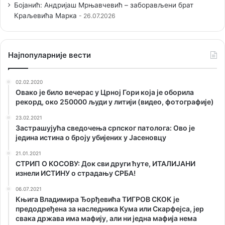
Бојанић: Андријаш Мрњавчевић – заборављени брат
Краљевића Марка
26.07.2026
Наjпопуларније вести
02.02.2020
Овако је било вечерас у Црној Гори која је оборила
рекорд, око 250000 људи у литији (видео, фотографије)
23.02.2021
Застрашујућа сведочења српског патолога: Ово је
једина истина о броју убијених у Јасеновцу
21.01.2021
СТРИП О KОСОВУ: Док сви други ћуте, ИТАЛИЈАНИ
изнели ИСТИНУ о страдању СРБА!
06.07.2021
Књига Владимира Ђорђевића ТИГРОВ СКОК је
предодређена за наследника Кума или Скарфејса, јер
свака држава има мафију, али ни једна мафија нема