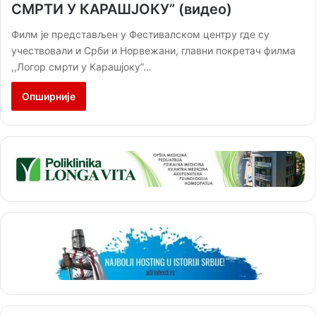
СМРТИ У КАРАШЈОКУ” (видео)
Филм је представљен у Фестивалском центру где су
учествовали и Срби и Норвежани, главни покретач филма
,,Логор смрти у Карашјоку”…
Опширније