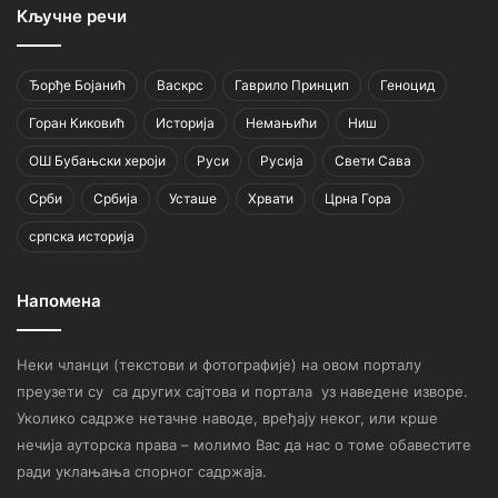
Кључне речи
Ђорђе Бојанић
Васкрс
Гаврило Принцип
Геноцид
Горан Киковић
Историја
Немањићи
Ниш
ОШ Бубањски хероји
Руси
Русија
Свети Сава
Срби
Србија
Усташе
Хрвати
Црна Гора
српска историја
Напомена
Неки чланци (текстови и фотографије) на овом порталу
преузети су са других сајтова и портала уз наведене изворе.
Уколико садрже нетачне наводе, вређају неког, или крше
нечија ауторска права – молимо Вас да нас о томе обавестите
ради уклањања спорног садржаја.