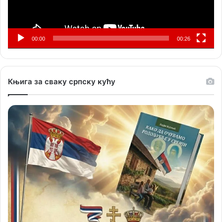
00:00
00:26
Књига за сваку српску кућу