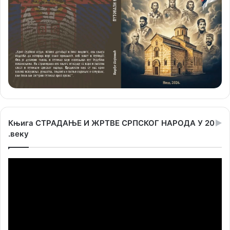
Књига СТРАДАЊЕ И ЖРТВЕ СРПСКОГ НАРОДА У 20
.веку
Прегледач
видео
записа