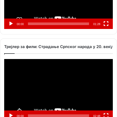
00:00
01:28
Трејлер за филм: Страдање Српског народа у 20. веку
Прегледач
видео
записа
00:00
02:48