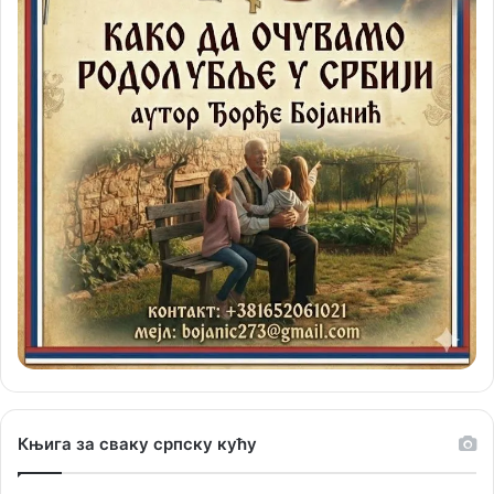
Књига за сваку српску кућу