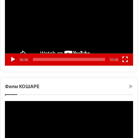
видео
записа
00:00
53:06
Филм КОШАРЕ
Прегледач
видео
записа