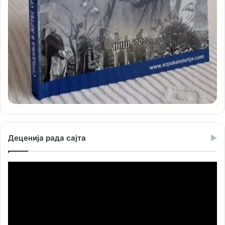
Деценија рада сајта
Прегледач
видео
записа