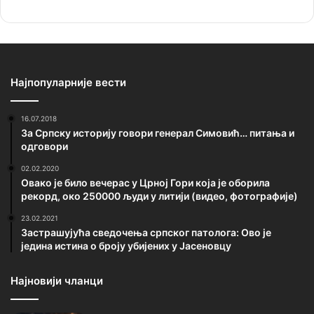
Најпопуларније вести
16.07.2018
За Српску историју говори генерал Симовић… питања и
одговори
02.02.2020
Овако је било вечерас у Црној Гори која је оборила
рекорд, око 250000 људи у литији (видео, фотографије)
23.02.2021
Застрашујућа сведочења српског патолога: Ово је
једина истина о броју убијених у Јасеновцу
Најновији чланци