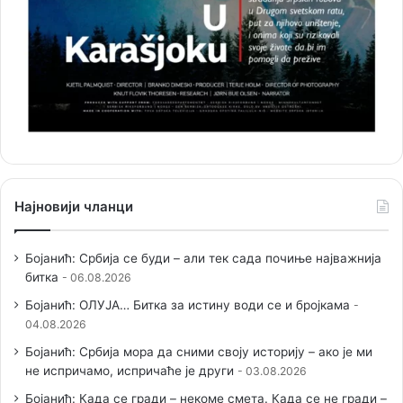
Најновији чланци
Бојанић: Србија се буди – али тек сада почиње најважнија
битка
06.08.2026
Бојанић: ОЛУЈА… Битка за истину води се и бројкама
04.08.2026
Бојанић: Србија мора да сними своју историју – ако је ми
не испричамо, испричаће је други
03.08.2026
Бојанић: Када се гради – некоме смета. Када се не гради –