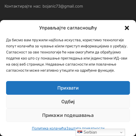
Контактирајте нас: bojanic73@gmail.com
Контакт
Управљајте сагласношћу
Ђорђе Бојанић, проф. историје – главни уредник
Да бисмо вам пружили најбоља искуства, користимо технологије
попут колачића за чување и/или приступ информацијама о уређају.
Седиште: Србија, 18000, Ниш
Сагласност за ове технологије ће нам омогућити да обрађујемо
податке као што су понашање прегледања или јединствени ИД-ови
Контакт: тел. +381 652061021
на овој веб страници. Недавање сагласности или повлачење
редакција –bojanic73@gmail.com
сагласности може негативно утицати на одређене функције.
администратор – bojanic73@gmail.com
Прихвати
…
Одбиј
Сајт није под финансијским, политичким и идеолошким
утицајем ни једне политичке опције или организације. Сајт није
Прикажи подешавања
профитабилан, заснива се на добровољном раду.
Политика колачића
Заштита приватности
Serbian