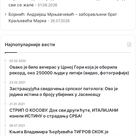
сви се жале
01.08.2026
Бојанић: Андријаш Мрњавчевић – заборављени брат
Краљевића Марка
26.07.2026
Наjпопуларније вести
02.02.2020
Овако је било вечерас у Црној Гори која је оборила
рекорд, око 250000 људи у литији (видео, фотографије)
23.02.2021
Застрашујућа сведочења српског патолога: Ово је
једина истина о броју убијених у Јасеновцу
21.01.2021
СТРИП О KОСОВУ: Док сви други ћуте, ИТАЛИЈАНИ
изнели ИСТИНУ о страдању СРБА!
06.07.2021
Књига Владимира Ђорђевића ТИГРОВ СКОК је