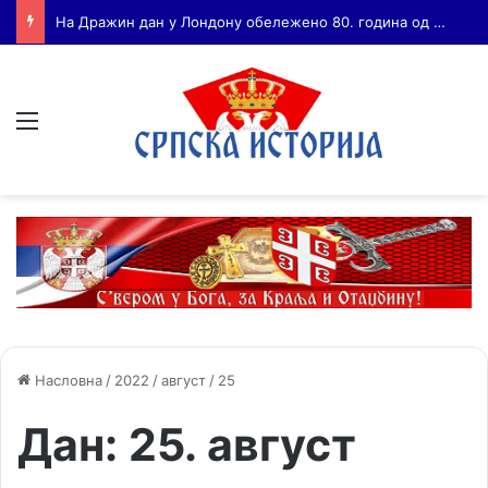
Бојанић: ВОЈА ТАНКОСИЋ – ЧОВЕК КОГА СУ СЕ ПЛАШИЛИ И ЖИВОГ И МРТВОГ, а нема ни споненик
Мени
Насловна
/
2022
/
август
/
25
Дан:
25. август