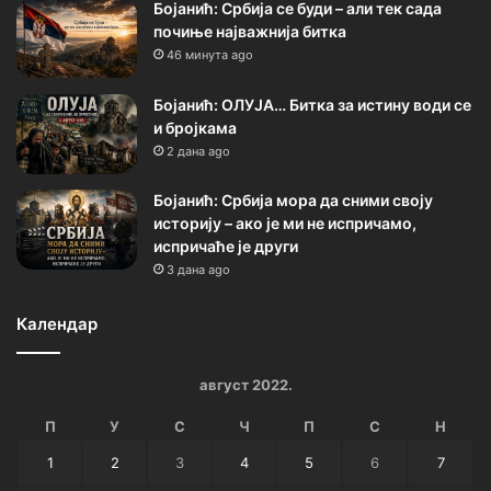
Бојанић: Србија се буди – али тек сада
почиње најважнија битка
46 минута ago
Бојанић: ОЛУЈА… Битка за истину води се
и бројкама
2 дана ago
Бојанић: Србија мора да сними своју
историју – ако је ми не испричамо,
испричаће је други
3 дана ago
Календар
август 2022.
П
У
С
Ч
П
С
Н
1
2
3
4
5
6
7