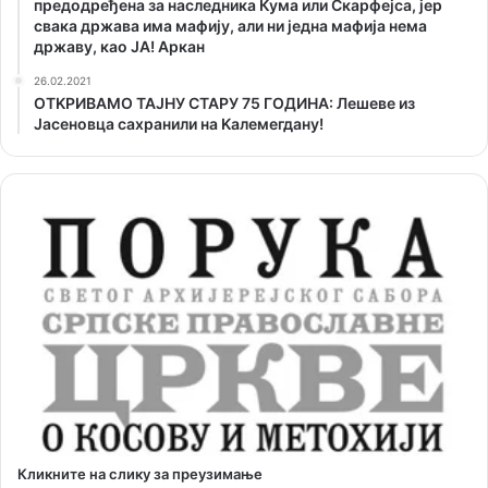
предодређена за наследника Кума или Скарфејса, јер
свака држава има мафију, али ни једна мафија нема
државу, као ЈА! Аркан
26.02.2021
ОТKРИВАМО ТАЈНУ СТАРУ 75 ГОДИНА: Лешеве из
Јасеновца сахранили на Kалемегдану!
Кликните на слику за преузимање