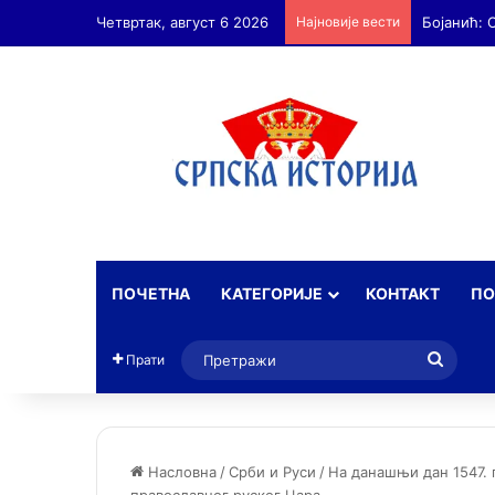
Четвртак, август 6 2026
Најновије вести
Бојанић: 
ПОЧЕТНА
КАТЕГОРИЈЕ
КОНТАКТ
ПО
Прет
Прати
Насловна
/
Срби и Руси
/
На данашњи дан 1547. 