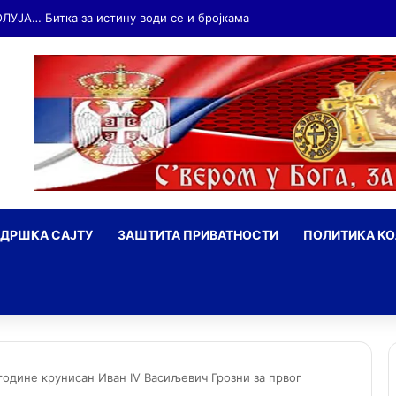
ОЛУЈА… Битка за истину води се и бројкама
ДРШКА САЈТУ
ЗАШТИТА ПРИВАТНОСТИ
ПОЛИТИКА К
ражи
године крунисан Иван IV Васиљевич Грозни за првог