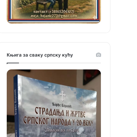
Књига за сваку српску кућу