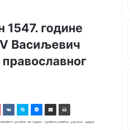
 1547. године
IV Васиљевич
г православног
Pinterest
VKontakte
Skype
Messenger
Подели путем мејла
Штампај