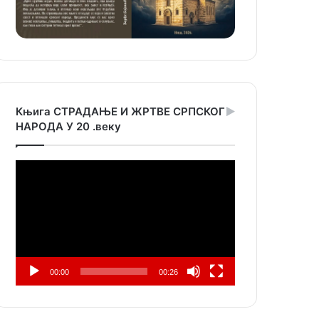
Књига СТРАДАЊЕ И ЖРТВЕ СРПСКОГ
НАРОДА У 20 .веку
Прегледач
видео
записа
00:00
00:26