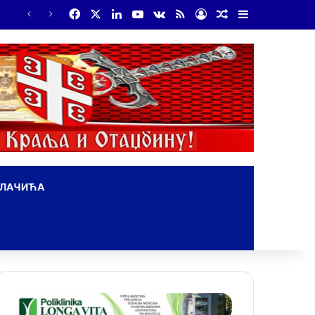
Facebook
X
LinkedIn
YouTube
vk.com
RSS
Log In
Random Article
Sidebar
ОЛАЧИЋА