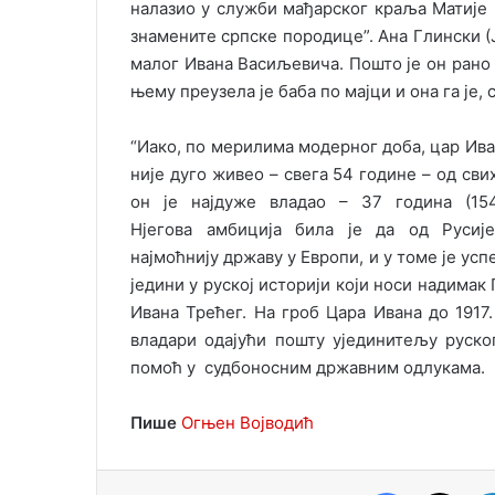
налазио у служби мађарског краља Матије 
знамените српске породице”. Ана Глински (Ј
малог Ивана Васиљевича. Пошто је он рано 
њему преузела је баба по мајци и она га је,
“Иако, по мерилима модерног доба, цар Ива
није дуго живео – свега 54 године – од сви
он је најдуже владао – 37 година (154
Нјегова амбиција била је да од Русиј
најмоћнију државу у Европи, и у томе је ус
једини у руској историји који носи надимак 
Ивана Трећег. На гроб Цара Ивана до 1917
владари одајући пошту ујединитељу руско
помоћ у судбоносним државним одлукама.
Пише
Огњен Војводић
Facebook
X