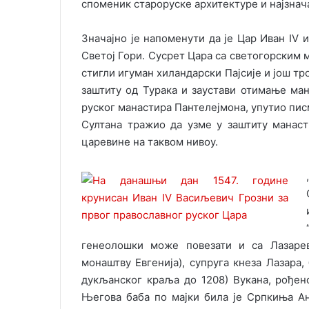
споменик староруске архитектуре и најзнач
Значајно је напоменути да је Цар Иван IV
Светој Гори. Сусрет Цара са светогорским м
стигли игуман хиландарски Пајсије и још тр
заштиту од Турака и заустави отимање ман
руског манастира Пантелејмона, упутио пис
Султана тражио да узме у заштиту манаст
царевине на таквом нивоу.
генеолошки може повезати и са Лазарев
монаштву Евгенија), супруга кнеза Лазара,
дукљанског краља до 1208) Вукана, рође
Његова баба по мајки била је Српкиња Ан