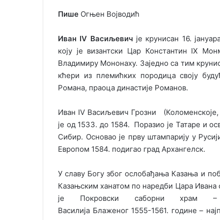
o
e
Пише
Огњен Војводић
n
m
X
a
Иван IV Васиљевич
је крунисан 16. јануа
i
коју је византски Цар Константин IX Мо
l
Владимиру Мононаху. Заједно са тим круни
кћери из племићких породица своју будућ
Романа, праоца династије Романов.
Иван IV Васиљевич Грозни (Коломенскоје, 3
је од 1533. до 1584. Поразио је Татаре и ос
Сибир. Основао је прву штампарију у Русиј
Европом 1584. подигао град Архангелск.
У славу Богу због ослобађања Казања и поб
Казањским ханатом по наредби Цара Ивана 
је Покровски саборни храм 
Василија Блаженог 1555-1561. године – нај