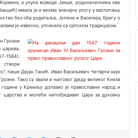
Корвина, а унука војводе Јакше, родоначелника ове
акшић) имала је и веома значајну улогу у васпитању
остао без оба родитеља, Јелене и Василија, бригу о
 сасвим је извесно, упознала са српском традицијом.
н Грозни
х царева,
7-1584).
е створи
пео”, пише Дејан Танић. Иван Васиљевич Четврти није
Грозни. Тако су звали и његовог дједу великог Кнеза
. године у Кремљу долазио је православни народ и
г царства и молећи непобједивиг Цара за духовну
LinkedIn
VKontakte
Skype
Messenger
Подели путем мејла
Штампај