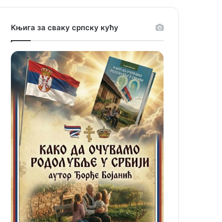
Књига за сваку српску кућу