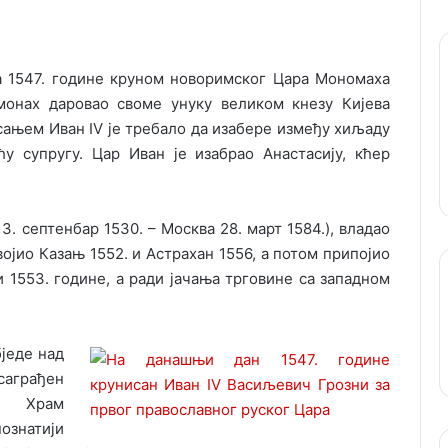
ра 1547. године круном новоримског Цара Мономаха
нмонах даровао своме унуку великом кнезу Кијева
сањем Иван IV је требало да изабере између хиљаду
у супругу. Цар Иван је изабрао Анастасију, кћер
. септенбар 1530. – Москва 28. март 1584.), владао
војио Казањ 1552. и Астрахан 1556, а потом припојио
и 1553. године, а ради јачања трговине са западном
једе над
саграђен
– Храм
познатији