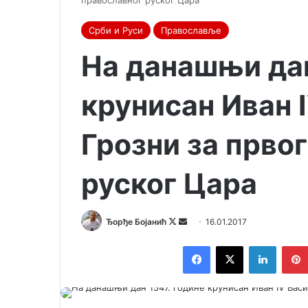
православног руског Цара
Срби и Руси
Православље
На данашњи дан
крунисан Иван 
Грозни за прво
руског Цара
Ђорђе Бојанић
F
S
16.01.2017
o
e
Facebook
X
LinkedIn
l
n
l
d
o
a
w
n