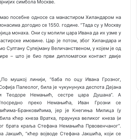
ајнијих симбола Москве.
 имао посебне односе са манастиром Хиландаром на
онасима догодио се 1550. године. “Тада су у Москву
ојица монаха. Они су молили цара Ивана да их узме у
астирске имовине. Цар је потом, због Хиландара и
мо Султану Сулејману Величанственом, у којем је од
ире – што је био први дипломатски контакт двије
,,По мушкој линији, “баба по оцу Ивана Грозног,
Софија Палеолог, била је чукунунука деспота Дејана
и Теодоре Немањић, сестре цара Душана”. А
“посредно преко Немањића, Иван Грозни се
ићима-Бранковићима, јер је Кнегиња Милица (у
 била кћер кнеза Вратка, праунука великог кнеза (и
ног брата краља Стефана Немањића Првовенчаног”.
а Јакшић, “кћер војводе Стефана Јакшића, који се