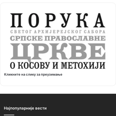
Кликните на слику за преузимање
Најпопуларније вести