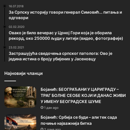
16.07.2018
За Српску историју говори генерал Симовић… питања и
одговори
02.02.2020
Овако је било вечерас у Црној Гори која је оборила
рекорд, око 250000 људи у литији (видео, фотографије)
23.02.2021
Застрашујућа сведочења српског патолога: Ово је
једина истина о броју убијених у Јасеновцу
Најновији чланци
Бојанић: БЕОГРАЂАНИ У ЦАРИГРАДУ –
ТРАГ БОЛНЕ СЕОБЕ КОЈИ И ДАНАС ЖИВИ
У ИМЕНУ БЕОГРАДСКЕ ШУМЕ
1 дан ago
Бојанић: Србија се буди – али тек сада
почиње најважнија битка
2 дана ago