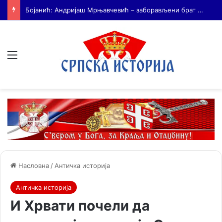
На Дражин дан у Лондону обележено 80. година од мучког убиства генерала Драгољуба Драже Михаиловића
Мени
Насловна
/
Античка историја
Античка историја
И Хрвати почели да