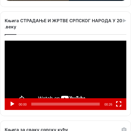
Књига СТРАДАЊЕ И ЖРТВЕ СРПСКОГ НАРОДА У 20
.веку
Прегледач
видео
записа
00:00
00:26
Књига за сваку српску кућу