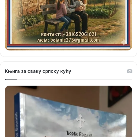
Књига за сваку српску кућу