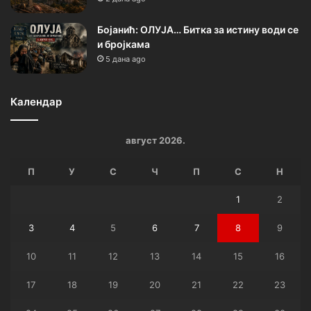
Бојанић: ОЛУЈА… Битка за истину води се
и бројкама
5 дана ago
Календар
август 2026.
П
У
С
Ч
П
С
Н
1
2
3
4
5
6
7
8
9
10
11
12
13
14
15
16
17
18
19
20
21
22
23