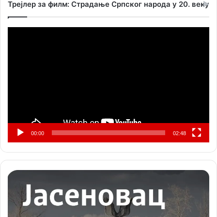
Трејлер за филм: Страдање Српског народа у 20. веку
Прегледач
видео
записа
00:00
02:48