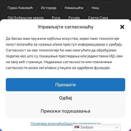
Горан Киковић
Историја
Немањићи
Ниш
ОШ Бубањски хероји
Руси
Русија
Свети Сава
Управљајте сагласношћу
Срби
Србија
Усташе
Хрвати
Црна Гора
српска историја
Да бисмо вам пружили најбоља искуства, користимо технологије
попут колачића за чување и/или приступ информацијама о уређају.
Сагласност за ове технологије ће нам омогућити да обрађујемо
Напомена
податке као што су понашање прегледања или јединствени ИД-ови
на овој веб страници. Недавање сагласности или повлачење
сагласности може негативно утицати на одређене функције.
Неки чланци (текстови и фотографије) на овом порталу
преузети су са других сајтова и портала уз наведене изворе.
Прихвати
Уколико садрже нетачне наводе, вређају неког, или крше
нечија ауторска права – молимо Вас да нас о томе обавестите
Одбиј
ради уклањања спорног садржаја.
Прикажи подешавања
Контактирајте нас: bojanic73@gmail.com
Политика колачића
Заштита приватности
Контакт
Serbian