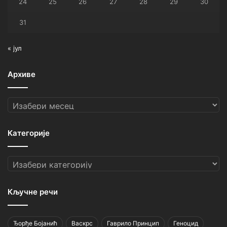
24
25
26
27
28
29
30
31
« јул
Архиве
Архиве
Категорије
Категорије
Кључне речи
Ђорђе Бојанић
Васкрс
Гаврило Принцип
Геноцид