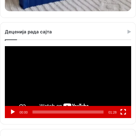
Деценија рада сајта
Прегледач
видео
записа
00:00
01:28