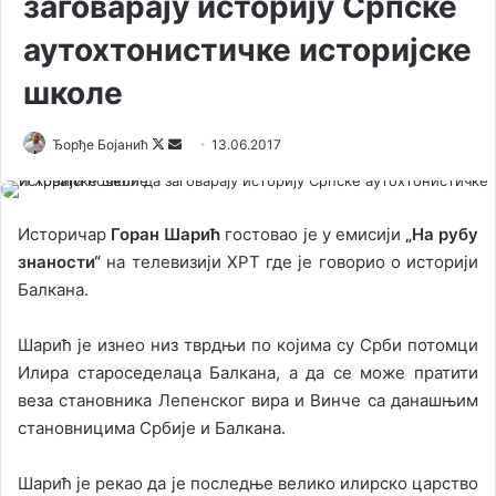
заговарају историју Српске
аутохтонистичке историјске
школе
Ђорђе Бојанић
F
S
13.06.2017
o
e
l
n
l
d
Историчар
Горан Шарић
гостовао је у емисији
„На рубу
o
a
знаности“
на телевизији ХРТ где је говорио о историји
w
n
Балкана.
o
e
n
m
Шарић је изнео низ тврдњи по којима су Срби потомци
X
a
Илира староседелаца Балкана, а да се може пратити
i
веза становника Лепенског вира и Винче са данашњим
l
становницима Србије и Балкана.
Шарић је рекао да је последње велико илирско царство