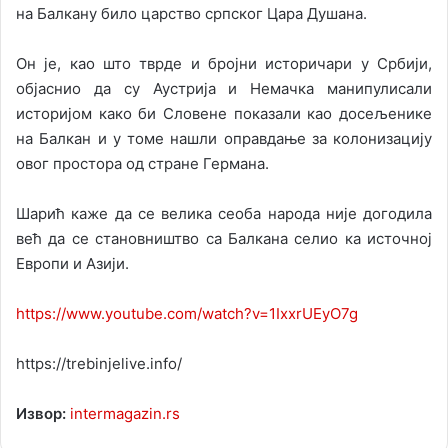
на Балкану било царство српског Цара Душана.
Он је, као што тврде и бројни историчари у Србији,
објаснио да су Аустрија и Немачка манипулисали
историјом како би Словене показали као досељенике
на Балкан и у томе нашли оправдање за колонизацију
овог простора од стране Германа.
Шарић каже да се велика сеоба народа није догодила
већ да се становништво са Балкана селио ка источној
Европи и Азији.
https://www.youtube.com/watch?v=1IxxrUEyO7g
https://trebinjelive.info/
Извор:
intermagazin.rs