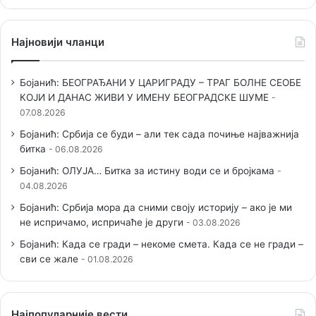
Најновији чланци
Бојанић: БЕОГРАЂАНИ У ЦАРИГРАДУ – ТРАГ БОЛНЕ СЕОБЕ
КОЈИ И ДАНАС ЖИВИ У ИМЕНУ БЕОГРАДСКЕ ШУМЕ
07.08.2026
Бојанић: Србија се буди – али тек сада почиње најважнија
битка
06.08.2026
Бојанић: ОЛУЈА… Битка за истину води се и бројкама
04.08.2026
Бојанић: Србија мора да сними своју историју – ако је ми
не испричамо, испричаће је други
03.08.2026
Бојанић: Када се гради – некоме смета. Када се не гради –
сви се жале
01.08.2026
Наjпопуларније вести