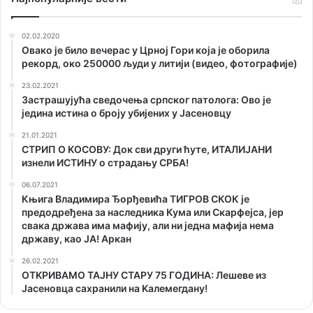
02.02.2020
Овако је било вечерас у Црној Гори која је оборила
рекорд, око 250000 људи у литији (видео, фотографије)
23.02.2021
Застрашујућа сведочења српског патолога: Ово је
једина истина о броју убијених у Јасеновцу
21.01.2021
СТРИП О KОСОВУ: Док сви други ћуте, ИТАЛИЈАНИ
изнели ИСТИНУ о страдању СРБА!
06.07.2021
Књига Владимира Ђорђевића ТИГРОВ СКОК је
предодређена за наследника Кума или Скарфејса, јер
свака држава има мафију, али ни једна мафија нема
државу, као ЈА! Аркан
26.02.2021
ОТKРИВАМО ТАЈНУ СТАРУ 75 ГОДИНА: Лешеве из
Јасеновца сахранили на Kалемегдану!