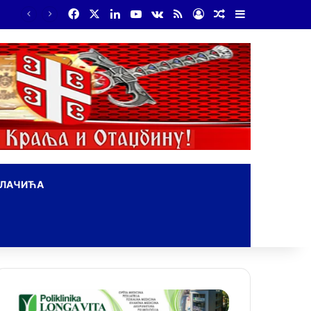
Facebook
X
LinkedIn
YouTube
vk.com
RSS
Log In
Random Article
Sidebar
Бојанић: Србија мора да сними своју историју – ако је ми не испричамо, испричаће је други
ОЛАЧИЋА