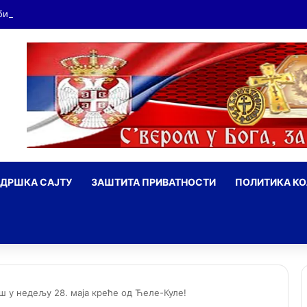
ДРШКА САЈТУ
ЗАШТИТА ПРИВАТНОСТИ
ПОЛИТИКА К
ражи
ш у недељу 28. маја креће од Ћеле-Куле!