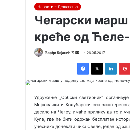
Новости – Дешавања
Чегарски марш 
креће од Ћеле-
Ђорђе Бојанић
F
S
26.05.2017
o
e
Facebook
X
LinkedIn
l
n
l
d
o
a
w
n
o
e
Удружење „Србски светионик“ организује
n
m
Мојковачки и Колубарски сви заинтересов
X
a
десило на Чегру, имаће прилику да то и уч
i
Куле, где ће бити одржан бесплатан истори
l
учеснике дочекати чика Свеле, један од заш