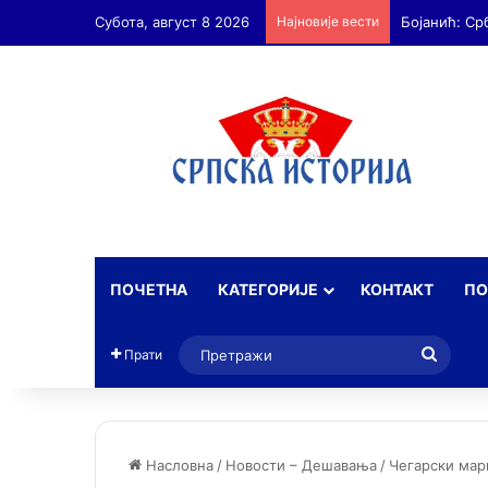
Субота, август 8 2026
Најновије вести
ПОЧЕТНА
КАТЕГОРИЈЕ
КОНТАКТ
ПО
Прет
Прати
Насловна
/
Новости – Дешавања
/
Чегарски мар