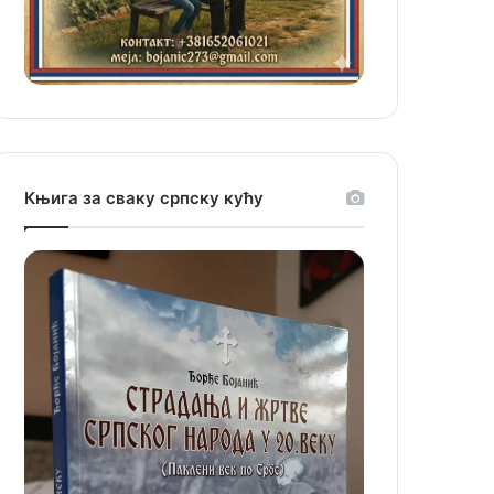
Књига за сваку српску кућу