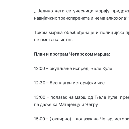
„ Једино чега се учесници морају придржа
навијачких транспарената и нема алкохола“
Током марша обезбеђена је и полицијска п
не ометања истог.
План и програм Чегарском марша:
12:00 – окупљање испред Ћеле Куле
12:30 – бесплатан историјски час
13:00 – полазак на марш од Ћеле Куле, пре
па даље ка Матејевцу и Чегру
15:00 – ( оквирно) – долазак на Чегар, исто