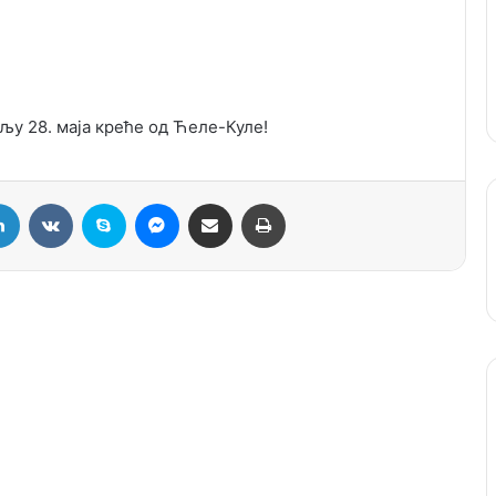
LinkedIn
VKontakte
Skype
Messenger
Подели путем мејла
Штампај