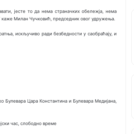
вати, јесте то да нема страначких обележја, нема
 ‘ каже Милан Чучковић, председник овог удружења.
ратња, искључиво ради безбедности у саобраћају, и
ко Булевара Цара Константина и Булевара Медијана,
ријски час, слободно време