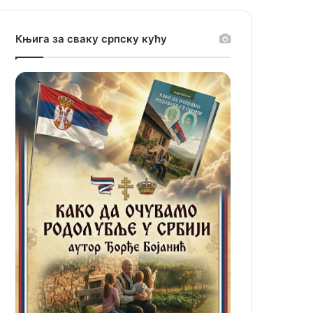
Књига за сваку српску кућу