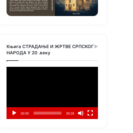
Књига СТРАДАЊЕ И ЖРТВЕ СРПСКОГ
НАРОДА У 20 .веку
Прегледач
видео
записа
00:00
00:26