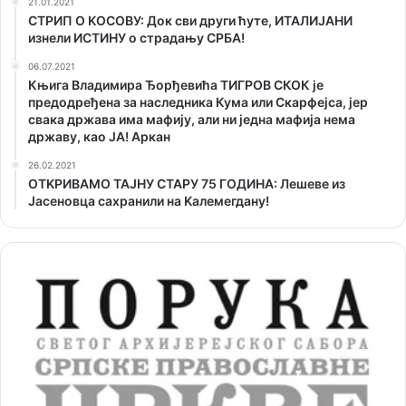
21.01.2021
СТРИП О KОСОВУ: Док сви други ћуте, ИТАЛИЈАНИ
изнели ИСТИНУ о страдању СРБА!
06.07.2021
Књига Владимира Ђорђевића ТИГРОВ СКОК је
предодређена за наследника Кума или Скарфејса, јер
свака држава има мафију, али ни једна мафија нема
државу, као ЈА! Аркан
26.02.2021
ОТKРИВАМО ТАЈНУ СТАРУ 75 ГОДИНА: Лешеве из
Јасеновца сахранили на Kалемегдану!