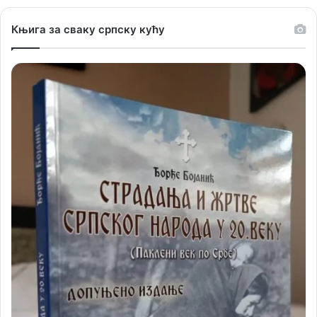
Књига за сваку српску кућу