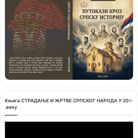
Књига СТРАДАЊЕ И ЖРТВЕ СРПСКОГ НАРОДА У 20
.веку
Прегледач
видео
записа