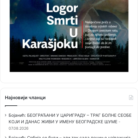
Најновији чланци
Бојанић: БЕОГРАЂАНИ У ЦАРИГРАДУ – ТРАГ БОЛНЕ СЕОБЕ
КОЈИ И ДАНАС ЖИВИ У ИМЕНУ БЕОГРАДСКЕ ШУМЕ
07.08.2026
Бојанић: Србија се буди – али тек сада почиње најважнија