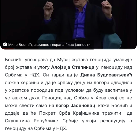
o
e
n
m
X
a
i
l
Миле Боснић, скриншот екрана Глас јавности
Боснић, упозорава да Музеј жртава геноцида умањује
број жртава и улогу
Алојзија Степинца
у геноциду над
Србима у НДХ. Он тврди да је
Диана Будисављевић
лажна хероина и да је српску децу из логора одводила
у хрватске породице под условом да буду васпитана у
усташком духу. Геноцид над Србма у Хрватској се не
може свести само на
логор Јасеновац
, каже Боснић и
додаје да ће Покрет Срба Крајишника тражити да
Скупштина Републике Србије усвоји резолуцију о
геноциду на Србима у НДХ.