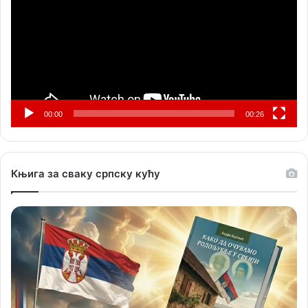
00:00
00:26
Књига за сваку српску кућу