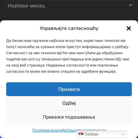
Архиве
Категорије
Управљајте сагласношћу
Категорије
Да бисмо вам пружили најбоља искуства, користимо технологије
попут колачића за чување и/или приступ информацијама о уређају.
Сагласност за ове технологије ће нам омогућити да обрађујемо
Кључне речи
податке као што су понашање прегледања или јединствени ИД-ови
на овој веб страници. Недавање сагласности или повлачење
сагласности може негативно утицати на одређене функције.
Ђорђе Бојанић
Васкрс
Гаврило Принцип
Геноцид
Горан Киковић
Историја
Немањићи
Ниш
Прихвати
ОШ Бубањски хероји
Руси
Русија
Свети Сава
Одбиј
Срби
Србија
Усташе
Хрвати
Црна Гора
Прикажи подешавања
српска историја
Политика колачића
Заштита приватности
Serbian
Напомена