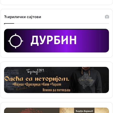
ј
е
Ћирилички сајтови