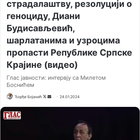
страдалаштву, резолуцији о
геноциду, Диани
Будисављевић,
шарлатанима и узроцима
пропасти Републике Српске
Крајине (видео)
Глас јавности: интервју са Милетом
Боснићем
Ђорђе Бојанић
F
S
24.01.2024
o
e
l
n
l
d
o
a
w
n