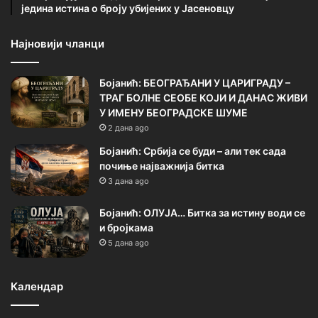
једина истина о броју убијених у Јасеновцу
Најновији чланци
Бојанић: БЕОГРАЂАНИ У ЦАРИГРАДУ –
ТРАГ БОЛНЕ СЕОБЕ КОЈИ И ДАНАС ЖИВИ
У ИМЕНУ БЕОГРАДСКЕ ШУМЕ
2 дана ago
Бојанић: Србија се буди – али тек сада
почиње најважнија битка
3 дана ago
Бојанић: ОЛУЈА… Битка за истину води се
и бројкама
5 дана ago
Календар