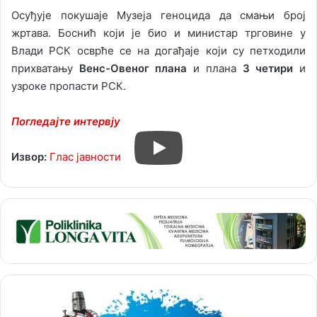
Осуђује покушаје Музеја геноцида да смањи број
жртава. Боснић који је био и министар трговине у
Влади РСК осврће се на догађаје који су петходили
прихватању
Венс-Овеног плана
и плана
З четири
и
узроке пропасти РСК.
Погледајте интервју
Извор:
Глас јавности