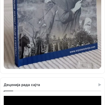
Деценија рада сајта
Прегледач
видео