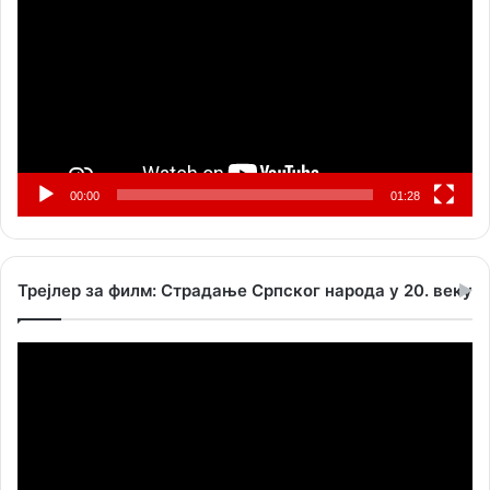
записа
00:00
01:28
Трејлер за филм: Страдање Српског народа у 20. веку
Прегледач
видео
записа