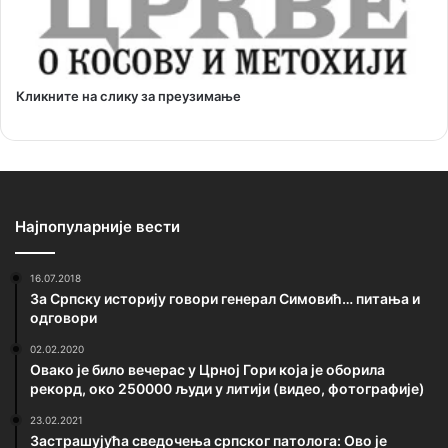
Кликните на слику за преузимање
Најпопуларније вести
16.07.2018
За Српску историју говори генерал Симовић… питања и
одговори
02.02.2020
Овако је било вечерас у Црној Гори која је оборила
рекорд, око 250000 људи у литији (видео, фотографије)
23.02.2021
Застрашујућа сведочења српског патолога: Ово је