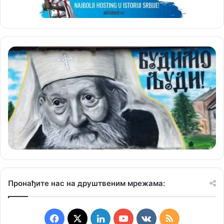
Пронађите нас на друштвеним мрежама:
F
X
L
Y
v
R