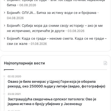
битка
06.08.2026
Бојанић: ОЛУЈА… Битка за истину води се и бројкама
04.08.2026
Бојанић: Србија мора да сними своју историју – ако је ми
не испричамо, испричаће је други
03.08.2026
Бојанић: Када се гради – некоме смета. Када се не гради –
сви се жале
01.08.2026
Наjпопуларније вести
02.02.2020
Овако је било вечерас у Црној Гори која је оборила
рекорд, око 250000 људи у литији (видео, фотографије)
23.02.2021
Застрашујућа сведочења српског патолога: Ово је
једина истина о броју убијених у Јасеновцу