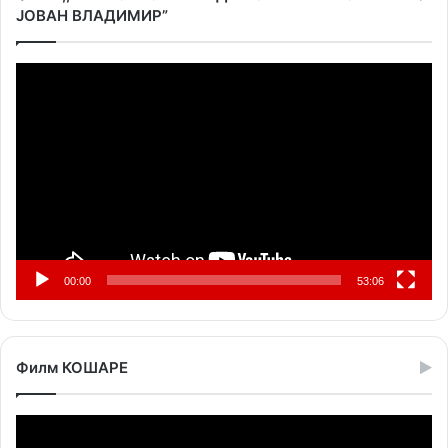
ЈОВАН ВЛАДИМИР”
Прегледач
видео
записа
00:00
53:06
Филм КОШАРЕ
Прегледач
видео