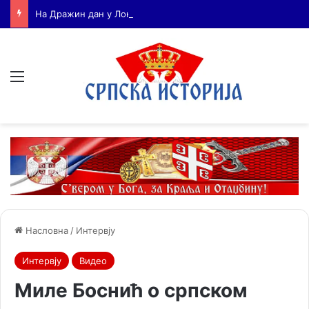
На Дражин дан у Лондону обележено 80. година од мучког убиства генерала Драгољуба Драже Михаиловића
Мени
Насловна
/
Интервју
Интервју
Видео
Миле Боснић о српском