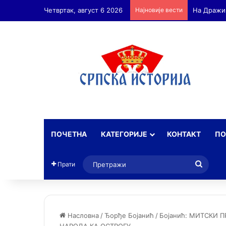
Четвртак, август 6 2026
Најновије вести
ПОЧЕТНА
КАТЕГОРИЈЕ
КОНТАКТ
ПО
Прет
Прати
Насловна
/
Ђорђе Бојанић
/
Бојанић: МИТСКИ 