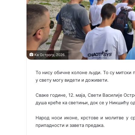
Ка Острогу, 2026.
То нису обичне колоне људи. То су митски п
у свету могу видети и доживети.
Сваке године, 12. маја, Свети Василије Ос
душа креће ка светињи, док се у Никшићу о
Народ носи иконе, крстове и молитве у ср
припадности и завета предака.