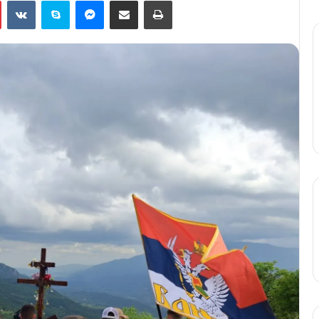
Pinterest
VKontakte
Skype
Messenger
Подели путем мејла
Штампај