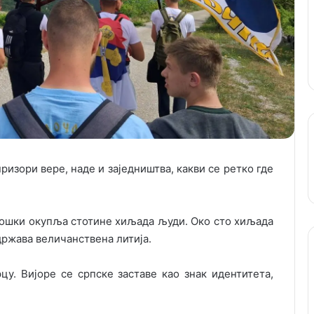
ризори вере, наде и заједништва, какви се ретко где
трошки окупља стотине хиљада људи. Око сто хиљада
држава величанствена литија.
цу. Вијоре се српске заставе као знак идентитета,