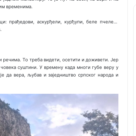
им временима.
ци: прађедови, аскурђели, курђупи, беле пчеле…
.
и речима. То треба видети, осетити и доживети. Јер
а човека суштини. У времену када многи губе веру у
је да вера, љубав и заједништво српског народа и