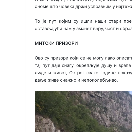
ономе што човека држи усправним у најтеж
То је пут којим су ишли наши стари пре
остављајући нам у аманет веру, част и образ
МИТСКИ ПРИЗОРИ
Ово су призори који се не могу лако описат
тај пут даје снагу, окрепљује душу и враћ
људе и живот, Острог сваке године показу
даље живе снажно и непоколебљиво.