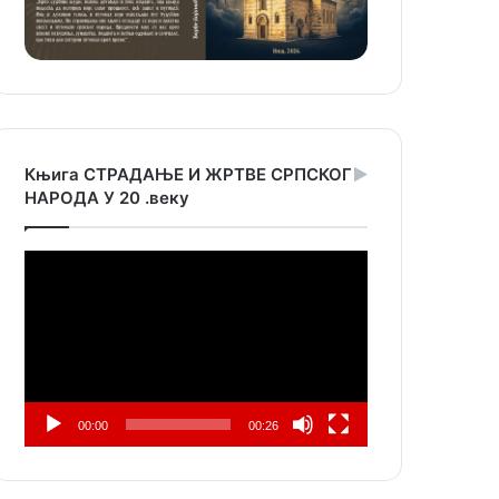
Књига СТРАДАЊЕ И ЖРТВЕ СРПСКОГ
НАРОДА У 20 .веку
Прегледач
видео
записа
00:00
00:26