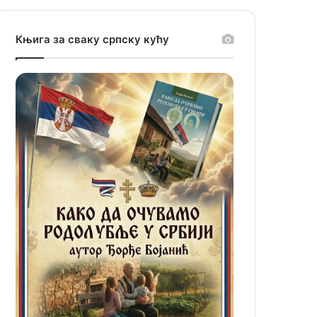
Књига за сваку српску кућу