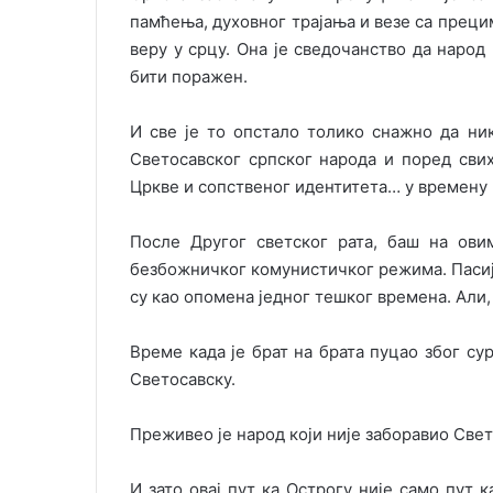
памћења, духовног трајања и везе са преци
веру у срцу. Она је сведочанство да наро
бити поражен.
И све је то опстало толико снажно да ни
Светосавског српског народа и поред свих
Цркве и сопственог идентитета… у времену к
После Другог светског рата, баш на ови
безбожничког комунистичког режима. Пасија
су као опомена једног тешког времена. Али, 
Време када је брат на брата пуцао због су
Светосавску.
Преживео је народ који није заборавио Свет
И зато овај пут ка Острогу није само пут к