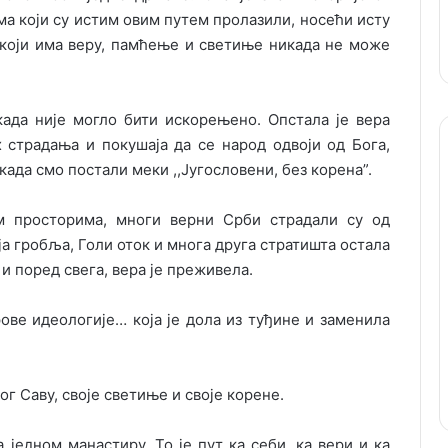
ма који су истим овим путем пролазили, носећи исту
д који има веру, памћење и светиње никада не може
када није могло бити искорењено. Опстала је вера
 страдања и покушаја да се народ одвоји од Бога,
ада смо постали меки ,,Југословени, без корена”.
м просторима, многи верни Срби страдали су од
 гробља, Голи оток и многа друга стратишта остала
и поред свега, вера је преживела.
рове идеологије… која је дола из туђине и заменила
ог Саву, своје светиње и своје корене.
а једном манастиру. То је пут ка себи, ка вери и ка