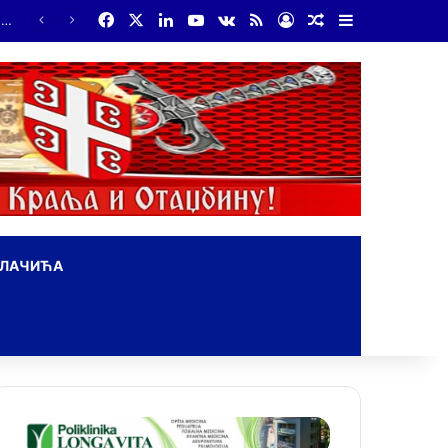
Facebook
X
LinkedIn
YouTube
vk.com
RSS
Log In
Random Article
Sidebar
Бојанић: ВОЈА ТАНКОСИЋ – ЧОВЕК КОГА СУ СЕ ПЛАШИЛИ И ЖИВОГ И МРТВОГ, а нема ни споненик
ОЛАЧИЋА