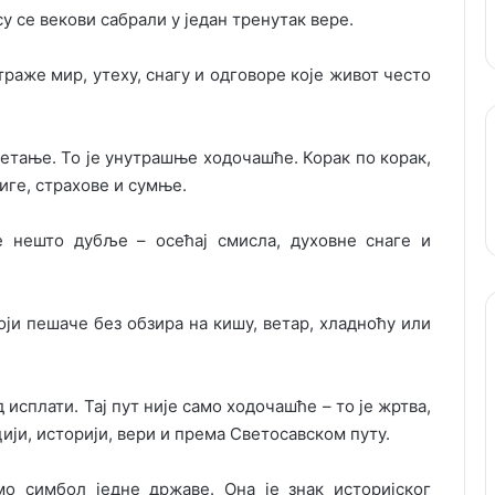
су се векови сабрали у један тренутак вере.
траже мир, утеху, снагу и одговоре које живот често
ретање. То је унутрашње ходочашће. Корак по корак,
иге, страхове и сумње.
е нешто дубље – осећај смисла, духовне снаге и
ји пешаче без обзира на кишу, ветар, хладноћу или
исплати. Тај пут није само ходочашће – то је жртва,
ји, историји, вери и према Светосавском путу.
мо симбол једне државе. Она је знак историјског