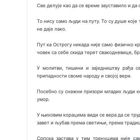
Све делује као да се време зауставило и да 
То нису само људи на путу. То су душе које 
не даје лако.
Пут ка Острогу никада није само физичко к
човек са себе скида терет свакодневице, бр
У молитви, тишини и заједништву рађа с
припадности своме народу и својој вери.
Посебно су снажни призори младих људи ко
умор.
У њиховим корацима види се вера да се труд 
завет и љубав према светињи, према традици
Српска застава у тим тренуцима није са