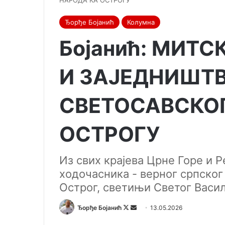
НАРОДА КА ОСТРОГУ
Ђорђе Бојанић
Колумна
Бојанић: МИТС
И ЗАЈЕДНИШТВ
СВЕТОСАВСКО
ОСТРОГУ
Из свих крајева Црне Горе и 
ходочасника - верног српског
Острог, светињи Светог Васил
Ђорђе Бојанић
F
S
13.05.2026
o
e