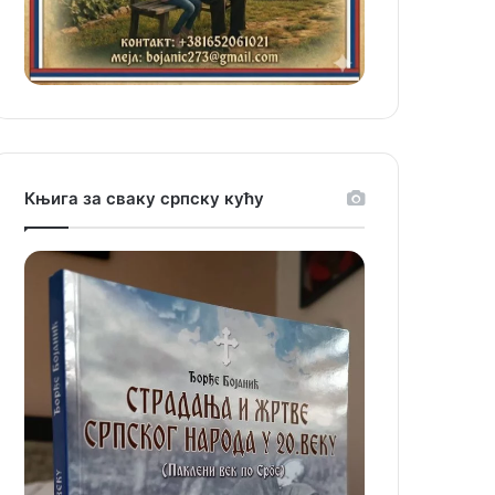
Књига за сваку српску кућу