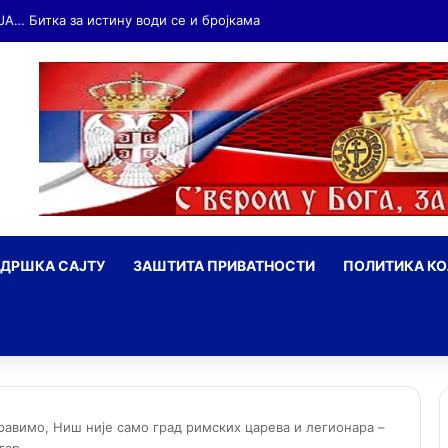
ДРШКА САЈТУ
ЗАШТИТА ПРИВАТНОСТИ
ПОЛИТИКА К
ражи
оравимо, Ниш није само град римских царева и легионара –