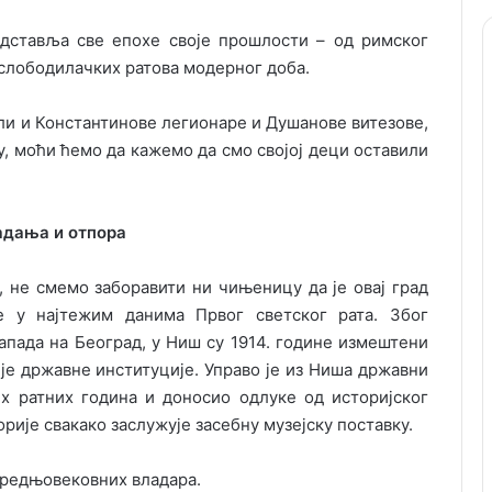
едставља све епохе своје прошлости – од римског
ослободилачких ратова модерног доба.
ли и Константинове легионаре и Душанове витезове,
, моћи ћемо да кажемо да смо својој деци оставили
адања и отпора
, не смемо заборавити ни чињеницу да је овај град
 у најтежим данима Првог светског рата. Због
апада на Београд, у Ниш су 1914. године измештени
је државне институције. Управо је из Ниша државни
х ратних година и доносио одлуке од историјског
орије свакако заслужује засебну музејску поставку.
средњовековних владара.