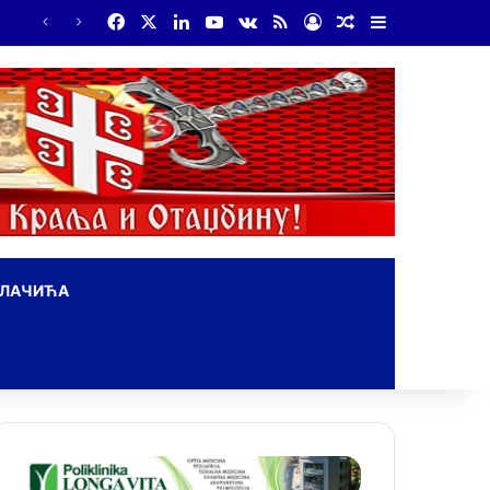
Facebook
X
LinkedIn
YouTube
vk.com
RSS
Log In
Random Article
Sidebar
Бојанић: Србија мора да сними своју историју – ако је ми не испричамо, испричаће је други
ОЛАЧИЋА