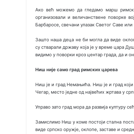
Ако већ можемо да гледамо марш римски
организовали и величанствене поворке в
Барбаросе, свечани улазак Светог Саве или
Зашто наша деца не би могла да виде окло
су стварали државу која је у време цара Ду
видимо у поворки кроз центар града, да и о
Ниш није само град римских царева
Ниш је и град Немањића. Ниш је и град који 
Чегар, место једне од највећих жртава у срп
Управо зато град мора да развија културу с
Замислимо Ниш у коме постоји стална пост
виде српско оружје, оклопе, заставе и сред