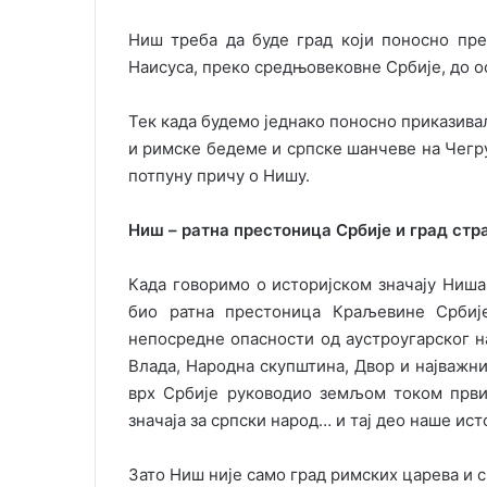
Ниш треба да буде град који поносно пр
Наисуса, преко средњовековне Србије, до 
Тек када будемо једнако поносно приказива
и римске бедеме и српске шанчеве на Чегру
потпуну причу о Нишу.
Ниш – ратна престоница Србије и град стр
Када говоримо о историјском значају Ниша
био ратна престоница Краљевине Србије
непосредне опасности од аустроугарског н
Влада, Народна скупштина, Двор и најважни
врх Србије руководио земљом током први
значаја за српски народ… и тај део наше ист
Зато Ниш није само град римских царева и 