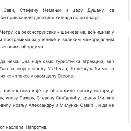
м Сави, Стефану Немањи и цару Душану, са
е би привлачиле десетине хиљада посетилаца.
Чегру, са реконструисаним шанчевима, војницима у
им програмима за ученике и великим меморијалним
његовим саборцима.
да нема. Она није само туристичка атракција, већ
ћао за своју слободу. Уз Чегар, Ћеле-кула би могла
ских комплекса у овом делу Европе.
 личностима које су обележиле српску историју:
у, кнезу Лазару, Стевану Синђелићу, краљу Милану
вићу, краљу Александру и Милунки Савић… и да не
ог наслеђа. Напротив.