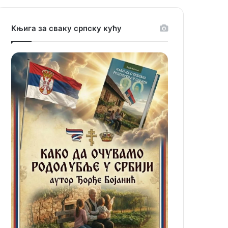
Књига за сваку српску кућу