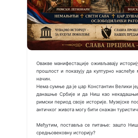
Овакве манифестације оживљавају историј
прошлост и показују да културно наслеђ
начин.
Нема сумње да је цар Константин Велики је
данашње Србије и да Ниш као некадашњи 
римски период своје историје. Музејске по
античког живота могу бити снажан туристич
Међутим, поставља се питање: зашто Ниш
средњовековну историју?