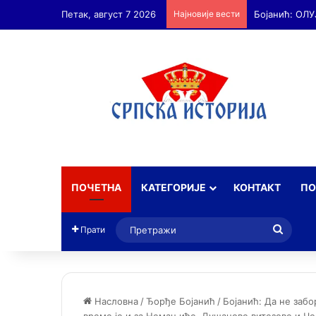
Петак, август 7 2026
Најновије вести
ПОЧЕТНА
КАТЕГОРИЈЕ
КОНТАКТ
ПО
Прет
Прати
Насловна
/
Ђорђе Бојанић
/
Бојанић: Да не заб