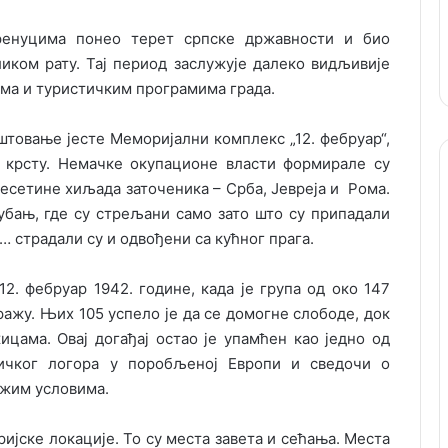
ренуцима понео терет српске државности и био
иком рату. Тај период заслужује далеко видљивије
ама и туристичким програмима града.
штовање јесте Меморијални комплекс „12. фебруар“,
крсту. Немачке окупационе власти формирале су
десетине хиљада заточеника – Срба, Јевреја и Рома.
убањ, где су стрељани само зато што су припадали
… страдали су и одвођени са кућног прага.
2. фебруар 1942. године, када је група од око 147
ражу. Њих 105 успело је да се домогне слободе, док
цама. Овај догађај остао је упамћен као једно од
тичког логора у поробљеној Европи и сведочи о
ежим условима.
ријске локације. То су места завета и сећања. Места