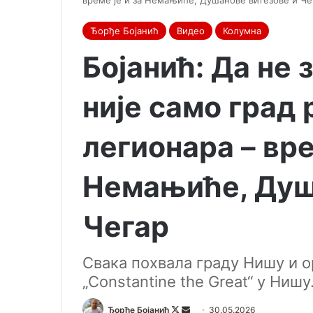
време је и за Немањиће, Душанове витезове и Че
Ђорђе Бојанић
Видео
Колумна
Бојанић: Да не
није само град
легионара – вре
Немањиће, Душ
Чегар
Свака похвала граду Нишу и 
„Constantine the Great“ у Нишу
Ђорђе Бојанић
F
S
30.05.2026