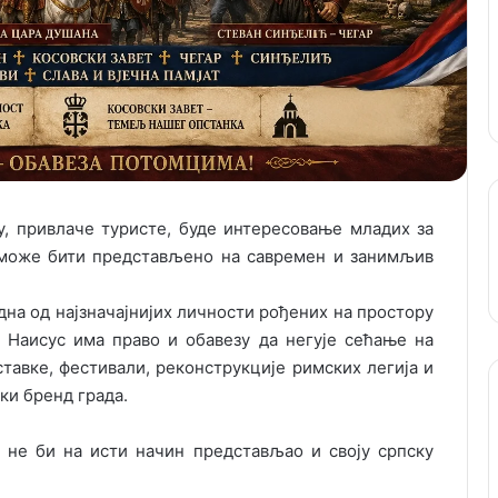
у, привлаче туристе, буде интересовање младих за
е може бити представљено на савремен и занимљив
дна од најзначајнијих личности рођених на простору
Наисус има право и обавезу да негује сећање на
ставке, фестивали, реконструкције римских легија и
ки бренд града.
 не би на исти начин представљао и своју српску