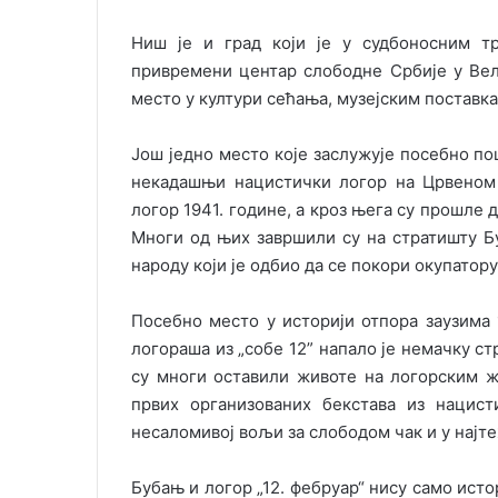
Ниш је и град који је у судбоносним т
привремени центар слободне Србије у Вел
место у култури сећања, музејским поставк
Још једно место које заслужује посебно по
некадашњи нацистички логор на Црвеном 
логор 1941. године, а кроз њега су прошле 
Многи од њих завршили су на стратишту Б
народу који је одбио да се покори окупатору
Посебно место у историји отпора заузима 1
логораша из „собе 12” напало је немачку ст
су многи оставили животе на логорским жи
првих организованих бекстава из нацис
несаломивој вољи за слободом чак и у најт
Бубањ и логор „12. фебруар“ нису само исто