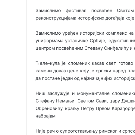
Замислимо фестивал посвећен Свето
реконструкцијама историјских догађаја кој
Замислимо уређен историјски комплекс на 
униформама устаничке Србије, едукативн
центром посвећеним Стевану Синђелићу и 
Ћеле-кула је споменик какав свет готово 
камени доказ цене коју је српски народ пла
да постане један од најзначајнијих историј
Ниш заслужује и монументалне споменике
Стефану Немањи, Светом Сави, цару Душан
Обреновићу, краљу Петру Првом Карађорђе
набрајам.
Није реч о супротстављању римског и српск