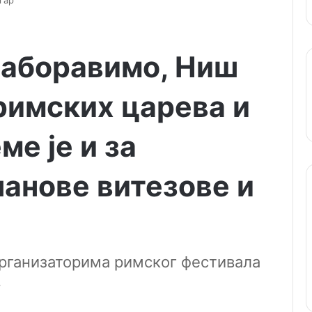
гар
 заборавимо, Ниш
 римских царева и
ме је и за
анове витезове и
организаторима римског фестивала
.