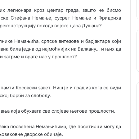
х легионара кроз центар града, зашто не бисмо
ојске Стефана Немање, сусрет Немање и Фридриха
 реконструкцију похода војске цара Душана?
пнике Немањића, српске витезове и барјактаре који
шана била једна од најмоћнијих на Балкану… и њих да
ни загрме и врате нас у прошлост?
памти Косовски завет. Ниш је и град из кога се види
ској борби за слободу.
ећања која обухвата све слојеве његове прошлости.
авка посвећена Немањићима, где посетиоци могу да
њовековне дворске обичаје.