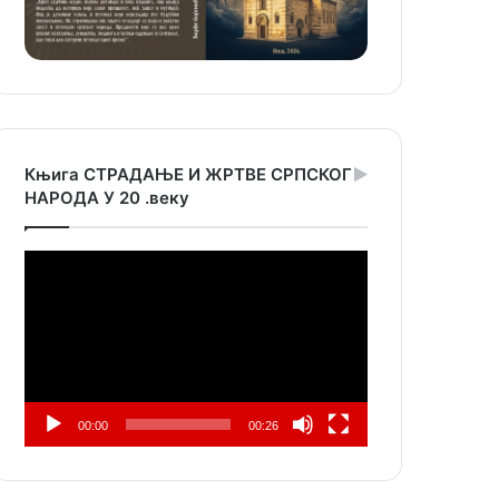
Књига СТРАДАЊЕ И ЖРТВЕ СРПСКОГ
НАРОДА У 20 .веку
Прегледач
видео
записа
00:00
00:26