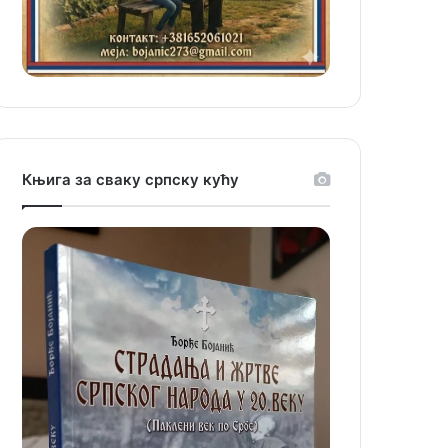
Књига за сваку српску кућу