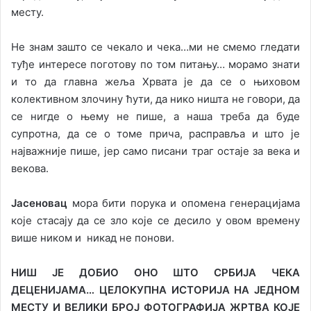
месту.
Не знам зашто се чекало и чека…ми не смемо гледати
туђе интересе поготову по том питању… морамо знати
и то да главна жеља Хрвата је да се о њиховом
колективном злочину ћути, да нико ништа не говори, да
се нигде о њему не пише, а наша треба да буде
супротна, да се о томе прича, расправља и што је
најважније пише, јер само писани траг остаје за века и
векова.
Јасеновац
мора бити порука и опомена генерацијама
које стасају да се зло које се десило у овом времену
више ником и никад не понови.
НИШ ЈЕ ДОБИО ОНО ШТО СРБИЈА ЧЕКА
ДЕЦЕНИЈАМА… ЦЕЛОКУПНА ИСТОРИЈА НА ЈЕДНОМ
МЕСТУ И ВЕЛИКИ БРОЈ ФОТОГРАФИЈА ЖРТВА КОЈЕ