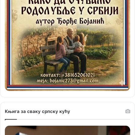
Књига за сваку српску кућу