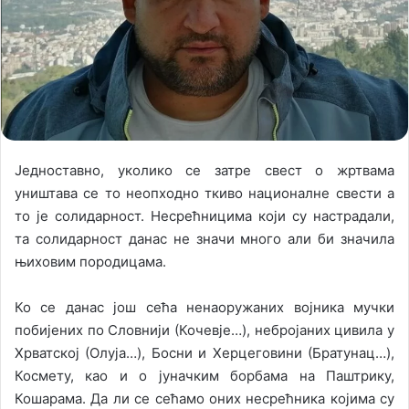
n
m
X
a
i
l
Једноставно, уколико се затре свест о жртвама
уништава се то неопходно ткиво националне свести а
то је солидарност. Несрећницима који су настрадали,
та солидарност данас не значи много али би значила
њиховим породицама.
Ко се данас још сећа ненаоружаних војника мучки
побијених по Словнији (Кочевје…), небројаних цивила у
Хрватској (Олуја…), Босни и Херцеговини (Братунац…),
Космету, као и о јуначким борбама на Паштрику,
Кошарама. Да ли се сећамо оних несрећника којима су