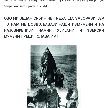
била и биће! Подршка свим Србима у Македонији, да
буду оно што јесу, СРБИ!
ОВО НИ ЈЕДАН СРБИН НЕ ТРЕБА ДА ЗАБОРАВИ, ЈЕР
ТО НАМ НЕ ДОЗВОЉАВАЈУ НАШИ ИЗМУЧЕНИ И НА
НАЈСВИРЕПИЈИ НАЧИН УБИЈАНИ И ЗВЕРСКИ
МУЧЕНИ ПРЕЦИ! СЛАВА ИМ!