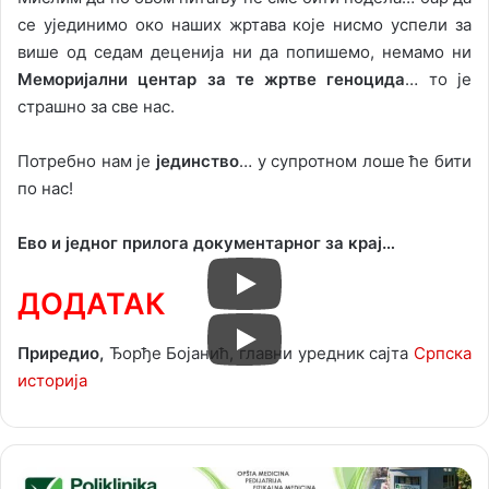
се ујединимо око наших жртава које нисмо успели за
више од седам деценија ни да попишемо, немамо ни
Меморијални центар за те жртве геноцида
… то је
страшно за све нас.
Потребно нам је
јединство
… у супротном лоше ће бити
по нас!
Ево и једног прилога документарног за крај…
ДОДАТАК
Приредио,
Ђорђе Бојанић, главни уредник сајта
Српска
историја