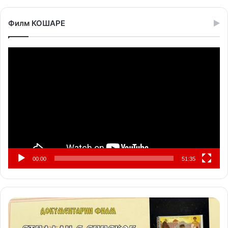
Филм КОШАРЕ
Прегледач
видео
записа
00:00
51:35