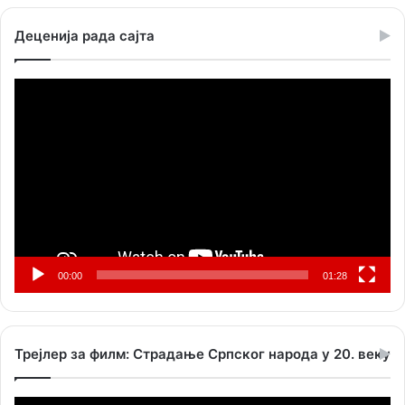
Деценија рада сајта
Прегледач
видео
записа
00:00
01:28
Трејлер за филм: Страдање Српског народа у 20. веку