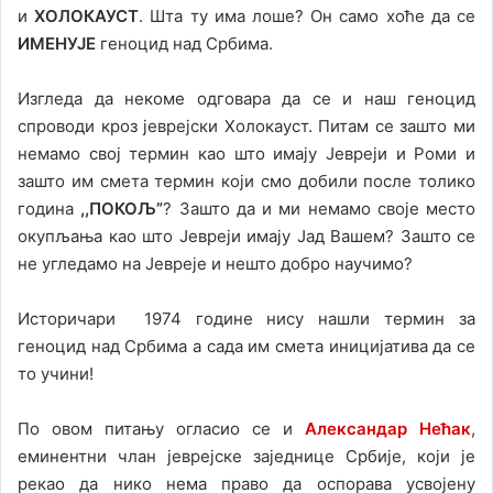
и
ХОЛОКАУСТ
. Шта ту има лоше? Он само хоће да се
ИМЕНУЈЕ
геноцид над Србима.
Изгледа да некоме одговара да се и наш геноцид
спроводи кроз јеврејски Холокауст. Питам се зашто ми
немамо свој термин као што имају Јевреји и Роми и
зашто им смета термин који смо добили после толико
година
,,ПОКОЉ”
? Зашто да и ми немамо своје место
окупљања као што Јевреји имају Јад Вашем? Зашто се
не угледамо на Јевреје и нешто добро научимо?
Историчари 1974 године нису нашли термин за
геноцид над Србима а сада им смета иницијатива да се
то учини!
По овом питању огласио се и
Александар Нећак
,
еминентни члан јеврејске заједнице Србије, који је
рекао да нико нема право да оспорава усвојену