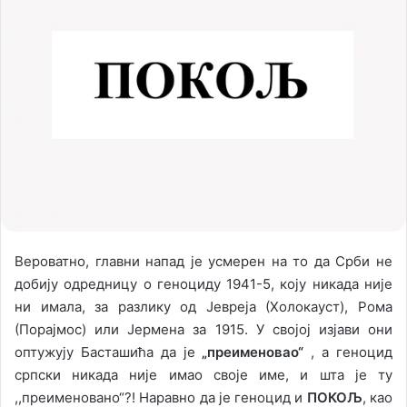
w
n
o
e
n
m
X
a
i
l
Вероватно, главни напад је усмерен на то да Срби не
добију одредницу о геноциду 1941-5, коју никада није
ни имала, за разлику од Јевреја (Холокауст), Рома
(Порајмос) или Јермена за 1915. У својој изјави они
оптужују Басташића да је
„преименовао“
, а геноцид
српски никада није имао своје име, и шта је ту
,,преименовано“?! Наравно да је геноцид и
ПОКОЉ
, као