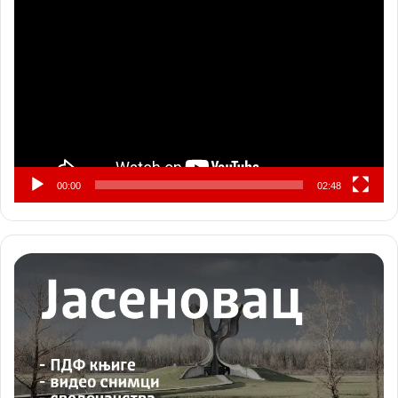
Прегледач
видео
записа
00:00
02:48