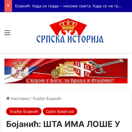
Бојанић: Андријаш Мрњавчевић – заборављени брат Краљевића Марка
Мени
Насловна
/
Ђорђе Бојанић
Ђорђе Бојанић
Срби Хрватске
Бојанић: ШТА ИМА ЛОШЕ У