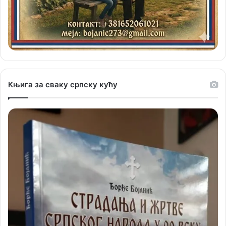
Књига за сваку српску кућу