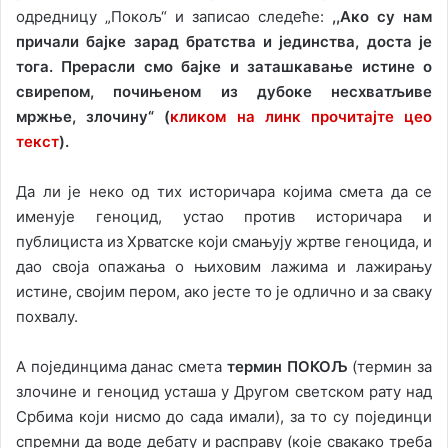
одредницу „Покољ“ и записао следеће:
,,Ако су нам
причали бајке зарад братства и јединства, доста је
тога. Прерасли смо бајке и заташкавање истине о
свирепом, почињеном из дубоке несхватљиве
мржње, злочину“ (
кликом на линк прочитајте цео
текст
).
Да ли је неко од тих историчара којима смета да се
именује геноцид, устао против историчара и
публициста из Хрватске који смањују жртве геноцида, и
дао своја опажања о њиховим лажима и лажирању
истине, својим пером, ако јесте то је одлично и за сваку
похвалу.
А појединцима данас смета
термин ПОКОЉ
(термин за
злочине и геноцид усташа у Другом светском рату над
Србима који нисмо до сада имали), за то су појединци
спремни да воде дебату и расправу (које свакако треба