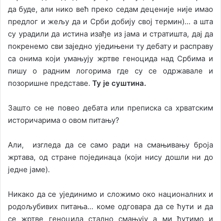
да буде, али нико већ преко седам деценије није имао
предлог и жељу да и Срби добију свој термин)… а шта
су урадили да истина изађе из јама и стратишта, дај да
покренемо сви заједно уједињени ту дебату и расправу
са онима који умањују жртве геноцида над Србима и
пишу о радним логорима где су се одржавале и
позоришне представе.
Ту је суштина.
Зашто се не повео дебата или преписка са хрватским
историчарима о овом питању?
Али, изгледа да се само ради на смањивању броја
жртава, од стране појединаца (који нису дошли ни до
једне јаме).
Никако да се ујединимо и сложимо око националних и
родољубивих питања… коме одговара да се ћути и да
се жртве геноцида стално смањују а ми ћутимо и