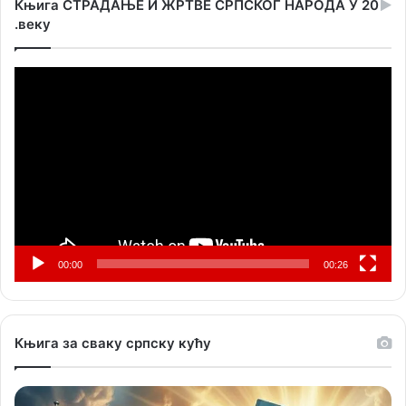
Књига СТРАДАЊЕ И ЖРТВЕ СРПСКОГ НАРОДА У 20
.веку
Прегледач
видео
записа
00:00
00:26
Књига за сваку српску кућу