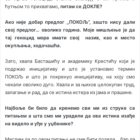
ћутњом то прихватамо,
питам се ДОКЛЕ?
Ако није добар предлог ,,ПОКОЉ”, зашто нису дали
свој предлог… оволико година. Моје мишљење је да
тај геноцид мора имати свој назив, као и место
окупљања, ходочашћа.
Зато, хвала Басташићу и академику Крестићу који је
подржао иницијативу и што је установио термин
ПОКОЉ и што је покренуо иницијативу, на коју смо
чекали оволико дуго. Хвала и за њихов целокупан труд,
залагање и рад, да се истина истера из јама и прашине.
Најбоље би било да кренемо сви ми из струке са
питањем а шта смо ми урадили да ова истина изађе
на видело и уђе у уџбенике?
Мислим да по овом питању не сме бити подела… бар да