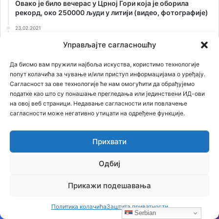
Овако је било вечерас у Црној Гори која је оборила
рекорд, око 250000 људи у литији (видео, фотографије)
23.02.2021
Застрашујућа сведочења српског патолога: Ово је
Управљајте сагласношћу
једина истина о броју убијених у Јасеновцу
21.01.2021
Да бисмо вам пружили најбоља искуства, користимо технологије
СТРИП О KОСОВУ: Док сви други ћуте, ИТАЛИЈАНИ
попут колачића за чување и/или приступ информацијама о уређају.
изнели ИСТИНУ о страдању СРБА!
Сагласност за ове технологије ће нам омогућити да обрађујемо
податке као што су понашање прегледања или јединствени ИД-ови
06.07.2021
на овој веб страници. Недавање сагласности или повлачење
Књига Владимира Ђорђевића ТИГРОВ СКОК је
сагласности може негативно утицати на одређене функције.
предодређена за наследника Кума или Скарфејса, јер
свака држава има мафију, али ни једна мафија нема
државу, као ЈА! Аркан
Прихвати
26.02.2021
ОТKРИВАМО ТАЈНУ СТАРУ 75 ГОДИНА: Лешеве из
Одбиј
Јасеновца сахранили на Kалемегдану!
Прикажи подешавања
Политика колачића
Заштита приватности
Serbian