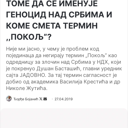
ТОМЕ ДА СЕ ИМЕНУЈЕ
ГЕНОЦИД НАД СРБИМА И
КОМЕ СМЕТА ТЕРМИН
,,ПОКОЉ”?
Није ми јасно, у чему је проблем код
појединаца да негирају термин „Покољ“ као
одредницу за злочин над Србима у НДХ, који
је покренуо Душан Басташић, главни уредник
сајта ЈАДОВНО. За тај термин сагласност је
добио од академика Василија Крестића и др
Николе Жутића.
Ђорђе Бојанић
F
S
27.04.2019
o
e
l
n
l
d
o
a