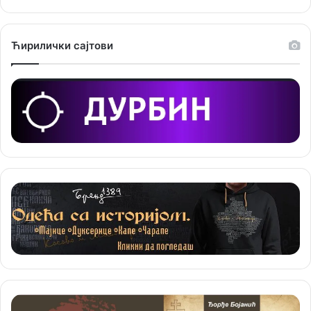
ј
е
Ћирилички сајтови