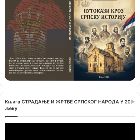
Књига СТРАДАЊЕ И ЖРТВЕ СРПСКОГ НАРОДА У 20
.веку
Прегледач
видео
записа