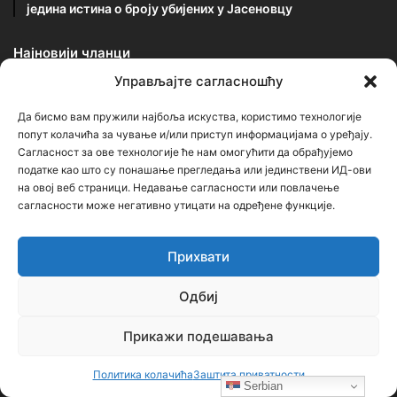
једина истина о броју убијених у Јасеновцу
Најновији чланци
Управљајте сагласношћу
Бојанић: БЕОГРАЂАНИ У ЦАРИГРАДУ –
Да бисмо вам пружили најбоља искуства, користимо технологије
ТРАГ БОЛНЕ СЕОБЕ КОЈИ И ДАНАС ЖИВИ
попут колачића за чување и/или приступ информацијама о уређају.
У ИМЕНУ БЕОГРАДСКЕ ШУМЕ
Сагласност за ове технологије ће нам омогућити да обрађујемо
1 дан ago
податке као што су понашање прегледања или јединствени ИД-ови
Бојанић: Србија се буди – али тек сада
на овој веб страници. Недавање сагласности или повлачење
почиње најважнија битка
сагласности може негативно утицати на одређене функције.
2 дана ago
Прихвати
Бојанић: ОЛУЈА… Битка за истину води се
и бројкама
Одбиј
5 дана ago
Прикажи подешавања
Календар
Политика колачића
Заштита приватности
Serbian