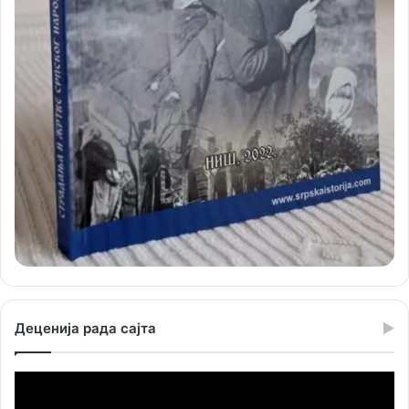
Деценија рада сајта
Прегледач
видео