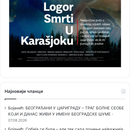
Најновији чланци
Бојанић: БЕОГРАЂАНИ У ЦАРИГРАДУ – ТРАГ БОЛНЕ СЕОБЕ
КОЈИ И ДАНАС ЖИВИ У ИМЕНУ БЕОГРАДСКЕ ШУМЕ
07.08.2026
Бојанић: Србија се буди – али тек сада почиње најважнија