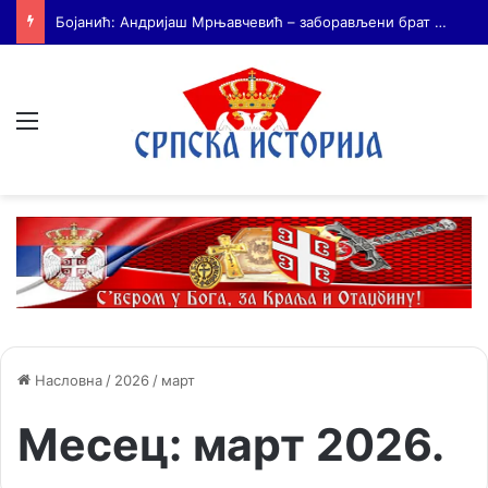
На Дражин дан у Лондону обележено 80. година од мучког убиства генерала Драгољуба Драже Михаиловића
Мени
Насловна
/
2026
/
март
Месец:
март 2026.