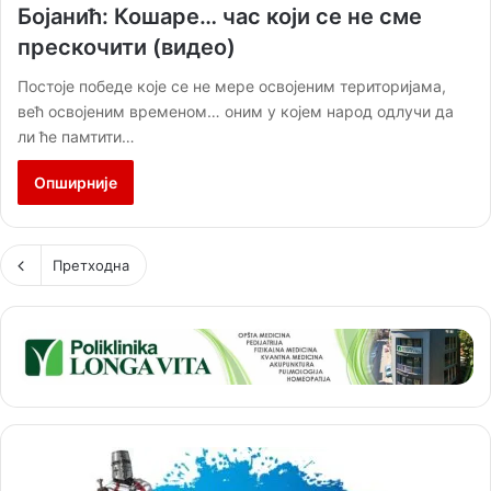
Бојанић: Кошаре… час који се не сме
прескочити (видео)
Постоје победе које се не мере освојеним територијама,
већ освојеним временом… оним у којем народ одлучи да
ли ће памтити…
Опширније
Претходна