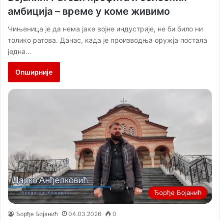
амбиција – време у коме живимо
Чињеница је да нема јаке војне индустрије, не би било ни
толико ратова. Данас, када је производња оружја постала
једна…
Опширније
Ђорђе Бојанић
Ђорђе Бојанић
04.03.2026
0