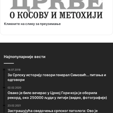
Кликните на слику за преузимање
Најпопуларније вести
16.07.2018
За Српску историју говори генерал Симовић… питања и
одговори
02.02.2020
Овако је било вечерас у Црној Гори која је оборила
рекорд, око 250000 људи у литији (видео, фотографије)
23.02.2021
Застрашујућа сведочења српског патолога: Ово је