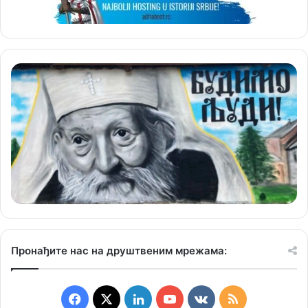
Пронађите нас на друштвеним мрежама:
F
X
L
Y
v
R