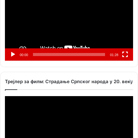
записа
00:00
01:28
Трејлер за филм: Страдање Српског народа у 20. веку
Прегледач
видео
записа