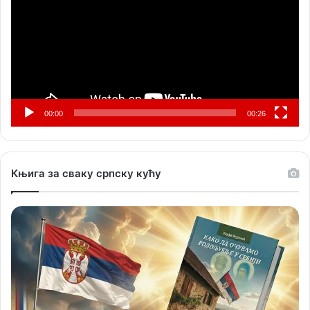
00:00
00:26
Књига за сваку српску кућу