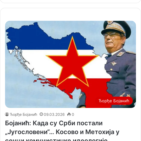
Ђорђе Бојанић
Ђорђе Бојанић
09.03.2026
0
Бојанић: Када су Срби постали
„Југословени“… Косово и Метохија у
сенци комунистичке идеологије