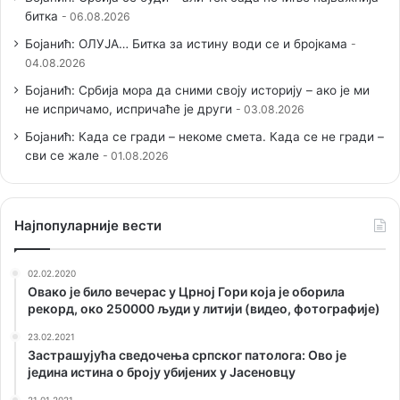
битка
06.08.2026
Бојанић: ОЛУЈА… Битка за истину води се и бројкама
04.08.2026
Бојанић: Србија мора да сними своју историју – ако је ми
не испричамо, испричаће је други
03.08.2026
Бојанић: Када се гради – некоме смета. Када се не гради –
сви се жале
01.08.2026
Наjпопуларније вести
02.02.2020
Овако је било вечерас у Црној Гори која је оборила
рекорд, око 250000 људи у литији (видео, фотографије)
23.02.2021
Застрашујућа сведочења српског патолога: Ово је
једина истина о броју убијених у Јасеновцу
21.01.2021