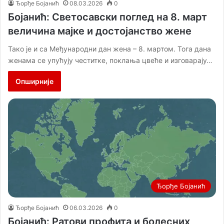
Ђорђе Бојанић
08.03.2026
0
Бојанић: Светосавски поглед на 8. март
величина мајке и достојанство жене
Тако је и са Међународни дан жена – 8. мартом. Тога дана
женама се упућују честитке, поклања цвеће и изговарају…
Опширније
Ђорђе Бојанић
Ђорђе Бојанић
06.03.2026
0
Бојанић: Ратови профита и болесних