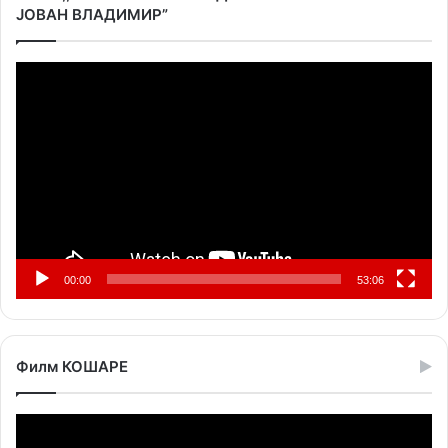
ЈОВАН ВЛАДИМИР”
Прегледач
видео
записа
00:00
53:06
Филм КОШАРЕ
Прегледач
видео