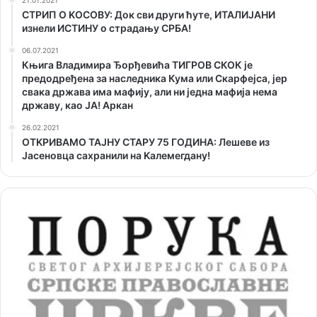
СТРИП О KОСОВУ: Док сви други ћуте, ИТАЛИЈАНИ
изнели ИСТИНУ о страдању СРБА!
06.07.2021
Књига Владимира Ђорђевића ТИГРОВ СКОК је
предодређена за наследника Кума или Скарфејса, јер
свака држава има мафију, али ни једна мафија нема
државу, као ЈА! Аркан
26.02.2021
ОТKРИВАМО ТАЈНУ СТАРУ 75 ГОДИНА: Лешеве из
Јасеновца сахранили на Kалемегдану!