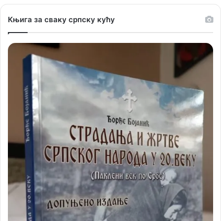
Књига за сваку српску кућу