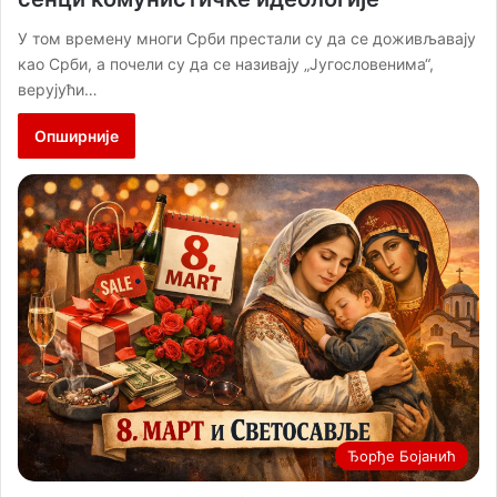
У том времену многи Срби престали су да се доживљавају
као Срби, а почели су да се називају „Југословенима“,
верујући…
Опширније
Ђорђе Бојанић