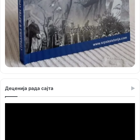
Деценија рада сајта
Прегледач
видео
записа