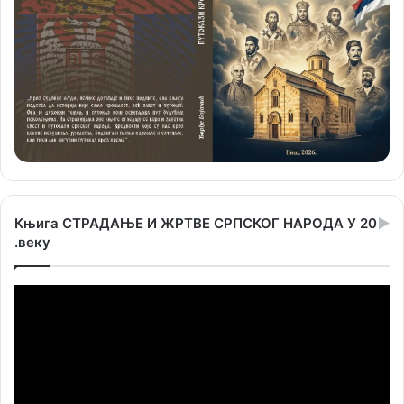
Књига СТРАДАЊЕ И ЖРТВЕ СРПСКОГ НАРОДА У 20
.веку
Прегледач
видео
записа