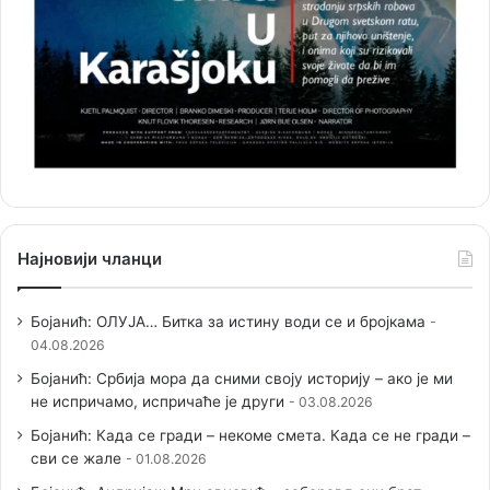
Најновији чланци
Бојанић: ОЛУЈА… Битка за истину води се и бројкама
04.08.2026
Бојанић: Србија мора да сними своју историју – ако је ми
не испричамо, испричаће је други
03.08.2026
Бојанић: Када се гради – некоме смета. Када се не гради –
сви се жале
01.08.2026