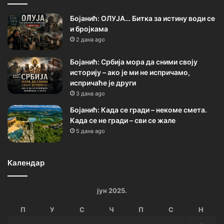
Бојанић: ОЛУЈА… Битка за истину води се
и бројкама
2 дана ago
Бојанић: Србија мора да сними своју
историју – ако је ми не испричамо,
испричаће је други
3 дана ago
Бојанић: Када се гради – некоме смета.
Када се не гради – сви се жале
5 дана ago
Календар
јун 2025.
П
У
С
Ч
П
С
Н