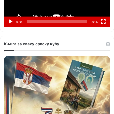
00:00
00:26
Књига за сваку српску кућу