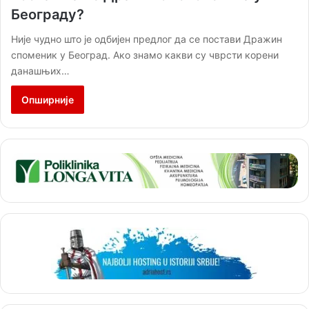
Београду?
Није чудно што је одбијен предлог да се постави Дражин
споменик у Београд. Ако знамо какви су чврсти корени
данашњих…
Опширније