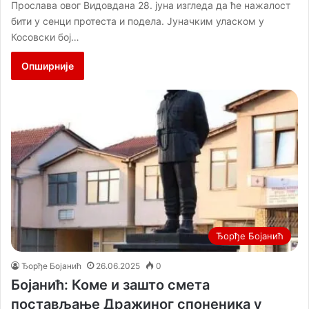
Прослава овог Видовдана 28. јуна изгледа да ће нажалост
бити у сенци протеста и подела. Јуначким уласком у
Косовски бој…
Опширније
Ђорђе Бојанић
Ђорђе Бојанић
26.06.2025
0
Бојанић: Коме и зашто смета
постављање Дражиног споненика у