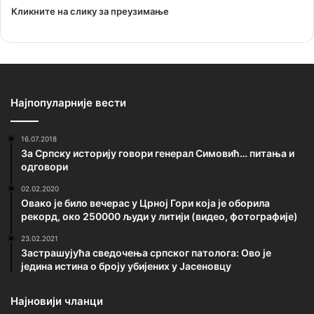
Кликните на слику за преузимање
Најпопуларније вести
16.07.2018
За Српску историју говори генерал Симовић… питања и
одговори
02.02.2020
Овако је било вечерас у Црној Гори која је оборила
рекорд, око 250000 људи у литији (видео, фотографије)
23.02.2021
Застрашујућа сведочења српског патолога: Ово је
једина истина о броју убијених у Јасеновцу
Најновији чланци