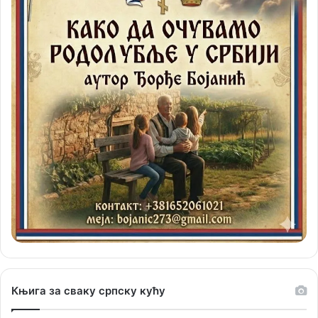
Књига за сваку српску кућу