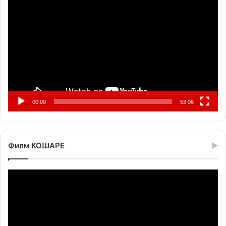
видео
записа
00:00
53:06
Филм КОШАРЕ
Прегледач
видео
записа