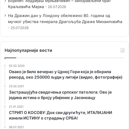
Бојанић: Андријаш Мрњавчевић – заборављени брат
Краљевића Марка
26.07.2026
На Дражин дан у Лондону обележено 80. година од
мучког убиства генерала Драгољуба Драже Михаиловића
25.07.2026
Наjпопуларније вести
02.02.2020
Овако је било вечерас у Црној Гори која је оборила
рекорд, око 250000 људи у литији (видео, фотографије)
23.02.2021
Застрашујућа сведочења српског патолога: Ово је
једина истина о броју убијених у Јасеновцу
21.01.2021
СТРИП О KОСОВУ: Док сви други ћуте, ИТАЛИЈАНИ
изнели ИСТИНУ о страдању СРБА!
06.07.2021