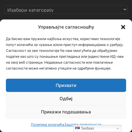
Категорије
Кључне речи
Управљајте сагласношћу
Да бисмо вам пружили најбоља искуства, користимо технологије
Ђорђе Бојанић
Васкрс
Гаврило Принцип
Геноцид
попут колачића за чување и/или приступ информацијама о уређају.
Сагласност за ове технологије ће нам омогућити да обрађујемо
Горан Киковић
Историја
Немањићи
Ниш
податке као што су понашање прегледања или јединствени ИД-ови
на овој веб страници. Недавање сагласности или повлачење
ОШ Бубањски хероји
Руси
Русија
Свети Сава
сагласности може негативно утицати на одређене функције.
Срби
Србија
Усташе
Хрвати
Црна Гора
српска историја
Прихвати
Одбиј
Напомена
Прикажи подешавања
Неки чланци (текстови и фотографије) на овом порталу
Политика колачића
Заштита приватности
преузети су са других сајтова и портала уз наведене изворе.
Serbian