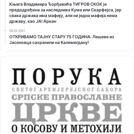
Књига Владимира Ђорђевића ТИГРОВ СКОК је
предодређена за наследника Кума или Скарфејса, јер
свака држава има мафију, али ни једна мафија нема
државу, као ЈА! Аркан
26.02.2021
ОТKРИВАМО ТАЈНУ СТАРУ 75 ГОДИНА: Лешеве из
Јасеновца сахранили на Kалемегдану!