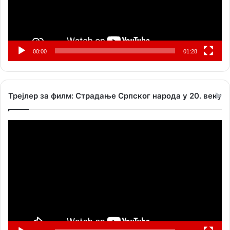
00:00
01:28
Трејлер за филм: Страдање Српског народа у 20. веку
Прегледач
видео
записа