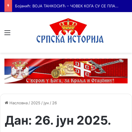
Бојанић: БЕЧ – ГРАД У КОМЕ ЈЕ КУЦАЛО СРЦЕ СРПСКЕ КУЛТУРЕ и место где су се сударале две визије српске будућности
Мени
Насловна
/
2025
/
јун
/
26
Дан:
26. јун 2025.