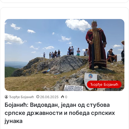
Ђорђе Бојанић
Ђорђе Бојанић
26.06.2025
0
Бојанић: Видовдан, један од стубова
српске државности и победа српских
јунака