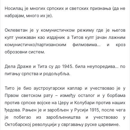
Носилац је многих српских и светских признања (да не
набрајам, много их је).
Оклеветан је у комунистичком режиму где је његов
култ унижаван као издајник а Титов култ јачан лажним
комунистичко/партизанским филмовима… и кроз
оброзовни систем.
Дела Драже и Тита су до 1945. била неупоредива… по
питању српства и родољубља.
Тито је био аустроугарски каплар и учествовао је у
Првом светском рату – између осталог и у борбама
против српске војске на Церу и Колубари против наших
ђедова. Рањен је и заробљен у Русији 1915, после чега
је побегао из заробљеништва и учествовао у
Октобарској револуцији у свргавању руске царевине.