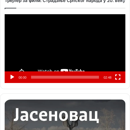
Трејлер за филм: Страдање Српског народа у 20. веку
Прегледач
видео
записа
00:00
02:48