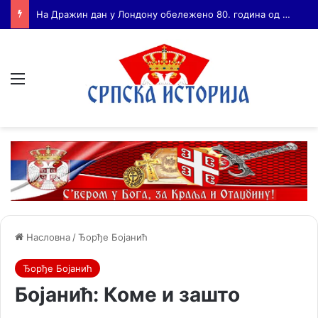
Бојанић: ВОЈА ТАНКОСИЋ – ЧОВЕК КОГА СУ СЕ ПЛАШИЛИ И ЖИВОГ И МРТВОГ, а нема ни споненик
Мени
Насловна
/
Ђорђе Бојанић
Ђорђе Бојанић
Бојанић: Коме и зашто