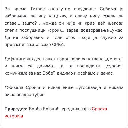
За време Титове апсолутне владавине Србима је
забрањено да иду у цркву, а славу нису смели да
славе… зашто? …можда он није ни крив, већ његови
слепи послушници (срби)… зарад додворавања…ужас.
Да не заборавим и Голи оток …који је служио за
преваспитавање само СРБА.
Дефинитивно део нашег народ воли сопствене ,,џелате”
и њима се дивимо… а те последице ,,суровог
комунизма за нас Србе” видимо и осећамо и данас.
*Живела Србија и никад више Југославија и никада
више владар туђин.
Приредио:
Ђорђа Бојанић, уредник сајта
Српска
историја