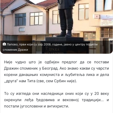
n
m
X
a
i
l
Лапово, први који су још 2006. године, јавно у центру подигли
споменик Дражи
Није чудно што је одбијен предлог да се постави
Дражин споменик у Београд. Ако знамо какви су чврсти
корени данашњих комуниста и љубитеља лика и дела
,,друга” нам Тита (све, сем Србин није).
То су изгледа они наследници оних који су у 20 веку
окренули леђа ђедовима и вековној традицији… и
постали југословени и антихристи.