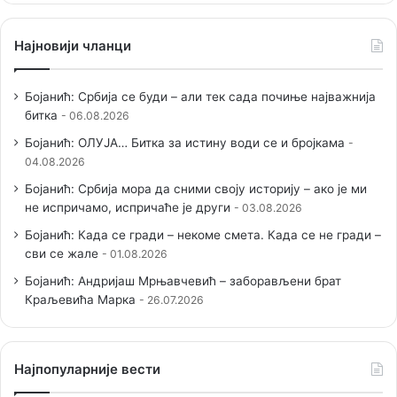
Најновији чланци
Бојанић: Србија се буди – али тек сада почиње најважнија
битка
06.08.2026
Бојанић: ОЛУЈА… Битка за истину води се и бројкама
04.08.2026
Бојанић: Србија мора да сними своју историју – ако је ми
не испричамо, испричаће је други
03.08.2026
Бојанић: Када се гради – некоме смета. Када се не гради –
сви се жале
01.08.2026
Бојанић: Андријаш Мрњавчевић – заборављени брат
Краљевића Марка
26.07.2026
Наjпопуларније вести