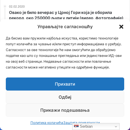
02.02.2020
Овако је било вечерас у Црној Гори која је оборила
рекорд, око 250000 људи у литији (видео, фотографије)
Управљајте сагласношћу
23.02.2021
Застрашујућа сведочења српског патолога: Ово је
Да бисмо вам пружили најбоља искуства, користимо технологије
једина истина о броју убијених у Јасеновцу
попут колачића за чување и/или приступ информацијама о уређају.
21.01.2021
Сагласност за ове технологије ће нам омогућити да обрађујемо
СТРИП О KОСОВУ: Док сви други ћуте, ИТАЛИЈАНИ
податке као што су понашање прегледања или јединствени ИД-ови
изнели ИСТИНУ о страдању СРБА!
на овој веб страници. Недавање сагласности или повлачење
сагласности може негативно утицати на одређене функције.
06.07.2021
Књига Владимира Ђорђевића ТИГРОВ СКОК је
предодређена за наследника Кума или Скарфејса, јер
Прихвати
свака држава има мафију, али ни једна мафија нема
државу, као ЈА! Аркан
Одбиј
26.02.2021
ОТKРИВАМО ТАЈНУ СТАРУ 75 ГОДИНА: Лешеве из
Прикажи подешавања
Јасеновца сахранили на Kалемегдану!
Политика колачића
Заштита приватности
Serbian