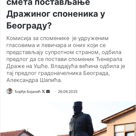
смета постављање
Дражиног споненика у
Београду?
Комисија за споменике је удруженим
гласовима и левичара и оних који се
представљају супротном страном, одбила
предлог да се постави споменик Ђенерала
Драже на Ушће. Владајућа већина одбила је
тај предлог градоначелника Београда,
Александра Шапића.
Ђорђе Бојанић
F
S
26.06.2025
o
e
l
n
l
d
o
a
w
n
o
e