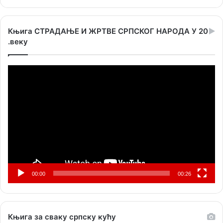
Књига СТРАДАЊЕ И ЖРТВЕ СРПСКОГ НАРОДА У 20
.веку
Прегледач
видео
записа
00:00
00:26
Књига за сваку српску кућу