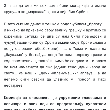
Зна се да смо ми вековима били монархија и имали
круну… а не ,,маршала” а још и није био Србин.
Е зато смо ми данас у тешком родољубивом ,,брлогу”…
и никако да признамо своју велику грешку и вратимо се
коренима, сетимо се шта су нам били прађедови и
чукунђедови (били су Срби и имали своје Крсне славе а
не југословени обезбожени)… зато ћемо и даље да
,,бауљамо” у безнађу… деца ће нам подршку тражити
код сопствених ,,џелата” и њима ће се дивити… и олако
ће нам наметнути да смо једини геноцидни народ на
свету… уз наш и ,,дечији/пленумашки” аплауз… а да
нећемо бити свесни да улазимо у ,,понор” и тихо
нестајање.
Комисија за споменике је удруженим гласовима и
левичара и оних који се представљају супротном
страном, одбила предлог да се постави споменик