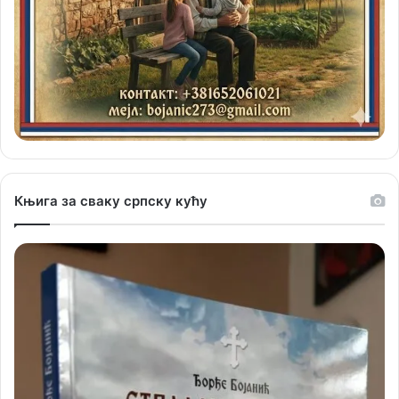
Књига за сваку српску кућу