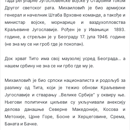
тада регуларне Југословенске војске у Отаџбини током
Другог светског рата. Михаиловић је био армијски
генерал и начелник Штаба Врховне команде, а такође и
министар војске, морнарице и ваздухопловства
Краљевине Југославије. Рођен је у Ивањици 1893.
године, а стрељан је у Београду 17. јула 1946. године
(не зна му се ни гроб где је покопан).
Док хрват Тито има свој маузолеј усред Београда… а
нашем србину не зна се ни грбо где му је.
Михаиловић је био српски националиста и родољуб за
разлику од Тита, који је тежио обнови Краљевине
Југославије и стварању ..Велике Србије” у оквиру ње.
Његови политички циљеви су укључивали анексију
делова данашње Северне Македоније, Косова и
Метохије, Црне Горе, Босне и Херцеговине, Срема,
Баната и Бачке.