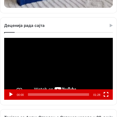
Деценија рада сајта
Прегледач
видео
записа
00:00
01:28