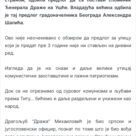
Ђенерала Драже на Ушће. Владајућа већина одбила
је тај предлог градоначелника Београда Александра
Шапића.
Ово није неочекивано с обзиром да предлог за улицу
који је предат пре 3 године није ни стављен на дневни
ред.
Изгледа да је на снази и даље велики утицај
комунистичке заоставштине и лажни патриотизам.
Док се не отрезнимо од суровог комунизма и љубави
према Титу… бићемо и даље раздељени и унижени као
народ.
Драгољуб “Дража” Михаиловић је био српски и
југословенски официр, познат по томе што је био вођа