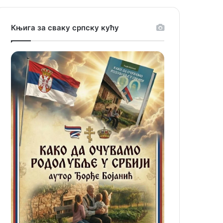
Књига за сваку српску кућу