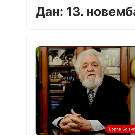
Дан:
13. новемб
Ђорђе Бојан