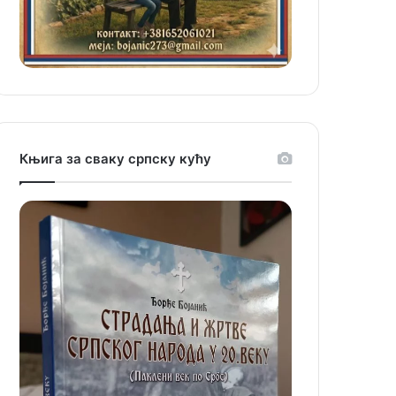
Књига за сваку српску кућу