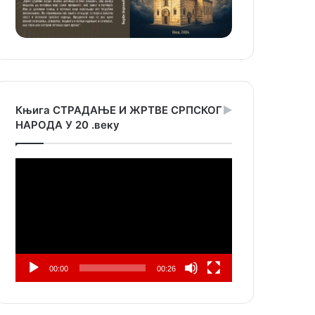
Књига СТРАДАЊЕ И ЖРТВЕ СРПСКОГ
НАРОДА У 20 .веку
Прегледач
видео
записа
00:00
00:26