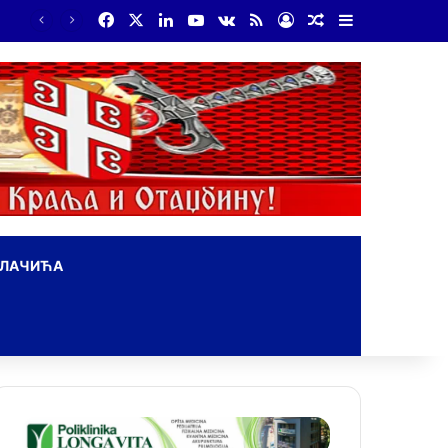
Facebook
X
LinkedIn
YouTube
vk.com
RSS
Log In
Random Article
Sidebar
На Дражин дан у Лондону обележено 80. година од мучког убиства генерала Драгољуба Драже Михаиловића
ОЛАЧИЋА