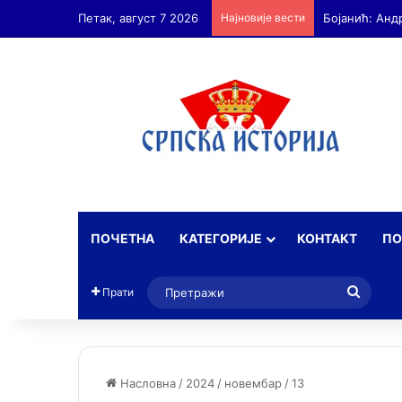
Петак, август 7 2026
Најновије вести
ПОЧЕТНА
КАТЕГОРИЈЕ
КОНТАКТ
ПО
Прет
Прати
Насловна
/
2024
/
новембар
/
13