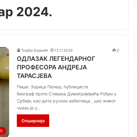
ар 2024.
Ђорђе Бојанић
13.11.2024
0
ОДЛАЗАК ЛЕГЕНДАРНОГ
ПРОФЕСОРА АНДРЕЈА
ТАРАСЈЕВА
Пише: Зорица Пелеш, публициста
биограф проте Стевана Димитријевића Рођен у
Србији, као дете руских избеглица , цео живот
чувао је у…
Опширније
ић