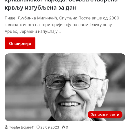
крвљу изгубљена за дан
Пише, Љубинка Милинчић, Спутњик После више од 2000
година живота на територији коју на свом језику зову
Арцах, Јермени напуштају…
Опширније
Занимљивости
Ђорђе Бојанић
28.09.2023
0