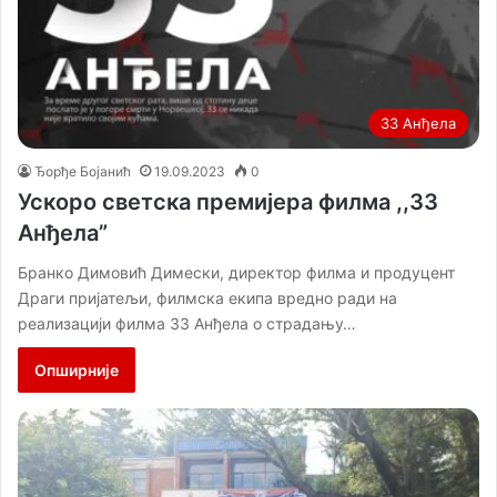
33 Анђела
Ђорђе Бојанић
19.09.2023
0
Ускоро светска премијера филма ,,33
Анђела”
Бранко Димовић Димески, директор филма и продуцент
Драги пријатељи, филмска екипа вредно ради на
реализацији филма 33 Анђела о страдању…
Опширније