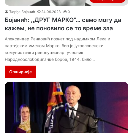
Ђорђе Бојанић
24.09.2023
0
Бојанић: ,,ДРУГ МАРКО”… само могу да
кажем, не поновило се то време зла
Александар Ранковић познат под надимком Лека и
партијским именом Марко, био је југословенски
комунистички револуционар, учесник
Народноослободилачке борбе, 1944. било…
Опширније