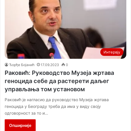
Интервју
Ђорђе Бојанић
17.09.2023
0
Раковић: Руководство Музеја жртава
геноцида себе да растерети даљег
управљања том установом
Раковић је нагласио да руководство Музеја жртава
геноцида у Београду треба да има у виду своју
одговорност за то и…
Опширније