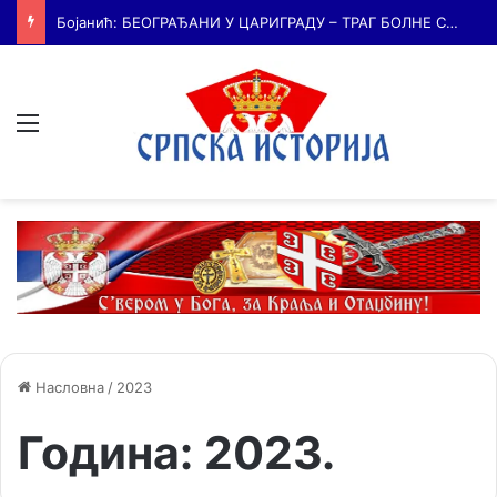
Бојанић: Србија се буди – али тек сада почиње најважнија битка
Мени
Насловна
/
2023
Година:
2023.