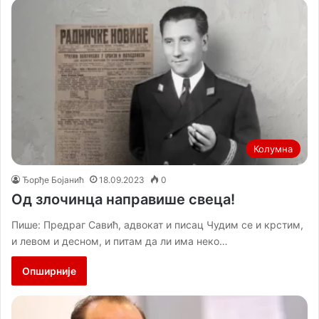
Колумна
Ђорђе Бојанић
18.09.2023
0
Од злочинца направише свеца!
Пише: Предраг Савић, адвокат и писац Чудим се и крстим,
и левом и десном, и питам да ли има неко…
Опширније