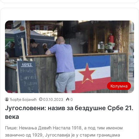
Колумна
Ђорђе Бојанић
03.10.2023
0
Југословени: назив за бездушне Србе 21.
века
Пише: Немања Девић Настала 1918, а под тим именом
званично од 1929, Југославија је у старим границама