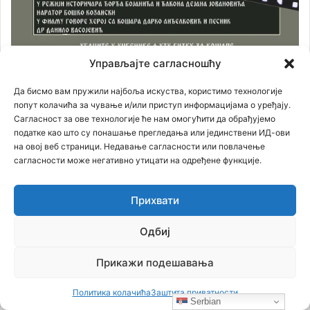
Управљајте сагласношћу
Да бисмо вам пружили најбоља искуства, користимо технологије
попут колачића за чување и/или приступ информацијама о уређају.
Сагласност за ове технологије ће нам омогућити да обрађујемо
податке као што су понашање прегледања или јединствени ИД-ови
на овој веб страници. Недавање сагласности или повлачење
сагласности може негативно утицати на одређене функције.
Прихвати
Одбиј
Прикажи подешавања
Политика колачића
Заштита приватности
Serbian