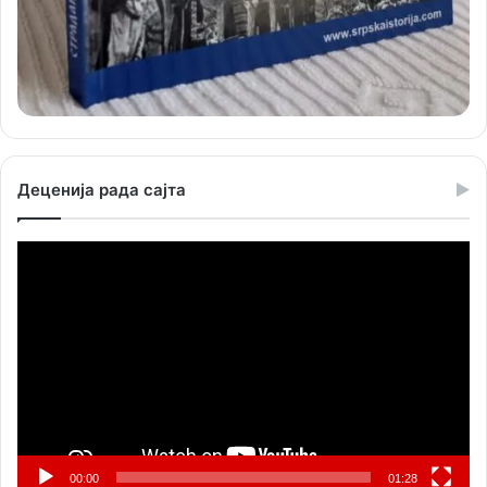
Деценија рада сајта
Прегледач
видео
записа
00:00
01:28