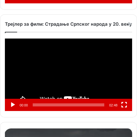
Трејлер за филм: Страдање Српског народа у 20. веку
Прегледач
видео
записа
00:00
02:48