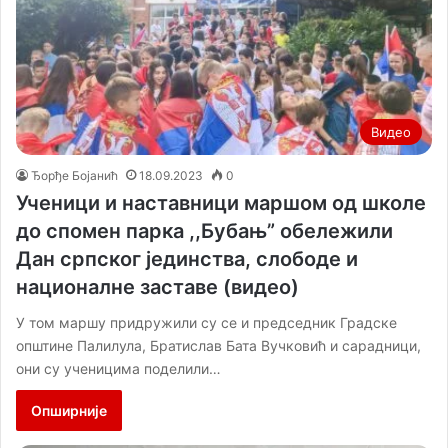
Видео
Ђорђе Бојанић
18.09.2023
0
Ученици и наставници маршом од школе
до спомен парка ,,Бубањ” обележили
Дан српског јединства, слободе и
националне заставе (видео)
У том маршу придружили су се и председник Градске
општине Палилула, Братислав Бата Вучковић и сарадници,
они су ученицима поделили…
Опширније