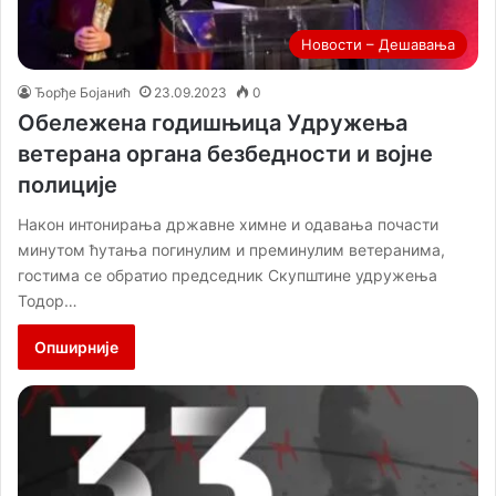
Новости – Дешавања
Ђорђе Бојанић
23.09.2023
0
Обележена годишњица Удружења
ветерана органа безбедности и војне
полиције
Након интонирања државне химне и одавања почасти
минутом ћутања погинулим и преминулим ветеранима,
гостима се обратио председник Скупштине удружења
Тодор…
Опширније