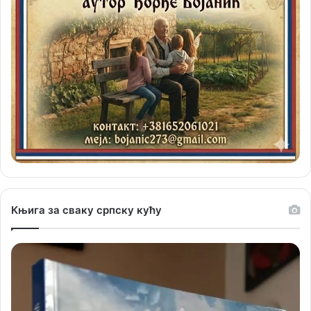
Књига за сваку српску кућу