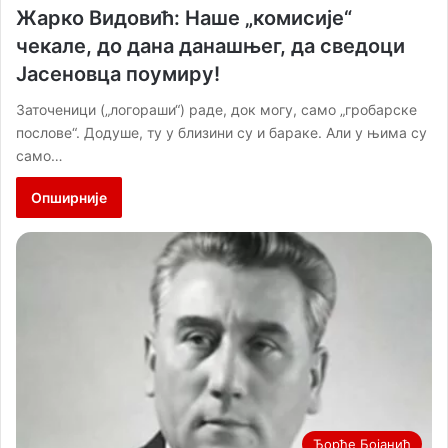
Жарко Видовић: Наше „комисије“
чекале, до дана данашњег, да сведоци
Јасеновца поумиру!
Заточеници („логораши“) раде, док могу, само „гробарске
послове“. Додуше, ту у близини су и бараке. Али у њима су
само…
Опширније
Ђорђе Бојанић