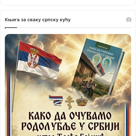
Књига за сваку српску кућу