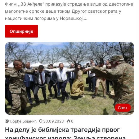
Филм ,,33 Анђела” приказује страдање више од двестотине
малолетне српске деце током Другог светског рата у
нацистичким логорима у Норвешкој.…
Опширније
Свет
Ђорђе Бојанић
30.09.2023
0
На делу је библијска трагедија првог
хришћанског народа: Земља створена