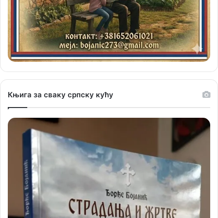
Књига за сваку српску кућу