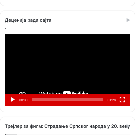
Деценија рада сајта
Прегледач
видео
записа
00:00
01:28
Трејлер за филм: Страдање Српског народа у 20. веку