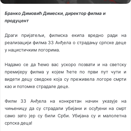
Бранко Димовић Димески, директор филма и
продуцент
Драги пријатељи, филмска екипа вредно ради на
реализацији филма 33 Анђела о страдању српске деце
у нацистичким логорима.
Надамо се да ћемо вас ускоро позвати и на светску
премијеру филма у којем ћете по први пут чути и
видети децу сведоке која су преживела логоре смрти
као и потомке страдале деце.
Филм 33 Анђела на конкретан начин указује на
чињеницу да су страдали убијани и осуђени на смрт
само зато јер су били Срби. Убијана су и малолетна
српска деца!