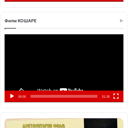
Филм КОШАРЕ
Прегледач
видео
записа
00:00
51:35