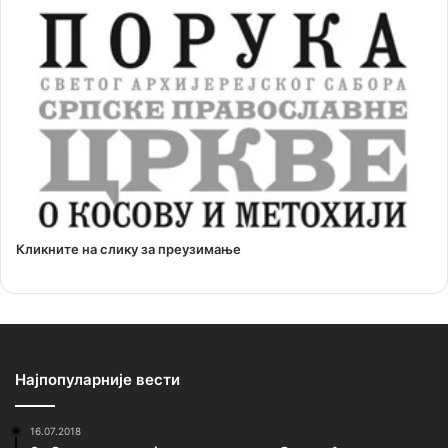
Кликните на слику за преузимање
Најпопуларније вести
16.07.2018