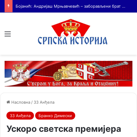
На Дражин дан у Лондону обележено 80. година од мучког убиства генерала Драгољуба Драже Михаиловића
Мени
Насловна
/
33 Анђела
33 Анђела
Бранко Димески
Ускоро светска премијера