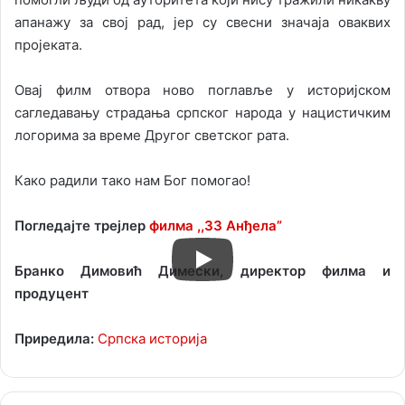
апанажу за свој рад, јер су свесни значаја оваквих
пројеката.
Овај филм отвора ново поглавље у историјском
сагледавању страдања српског народа у нацистичким
логорима за време Другог светског рата.
Како радили тако нам Бог помогао!
Погледајте трејлер
филма ,,33 Анђела”
Бранко Димовић Димески, директор филма и
продуцент
Приредила:
Српска историја