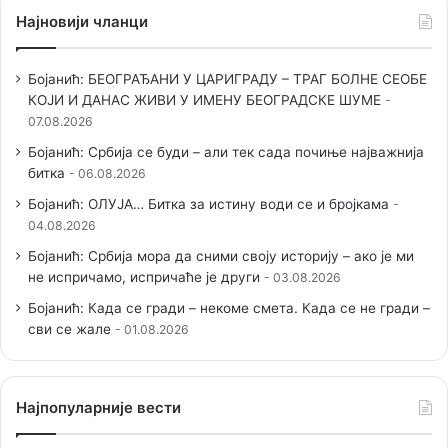
Најновији чланци
Бојанић: БЕОГРАЂАНИ У ЦАРИГРАДУ – ТРАГ БОЛНЕ СЕОБЕ
КОЈИ И ДАНАС ЖИВИ У ИМЕНУ БЕОГРАДСКЕ ШУМЕ
07.08.2026
Бојанић: Србија се буди – али тек сада почиње најважнија
битка
06.08.2026
Бојанић: ОЛУЈА… Битка за истину води се и бројкама
04.08.2026
Бојанић: Србија мора да сними своју историју – ако је ми
не испричамо, испричаће је други
03.08.2026
Бојанић: Када се гради – некоме смета. Када се не гради –
сви се жале
01.08.2026
Наjпопуларније вести