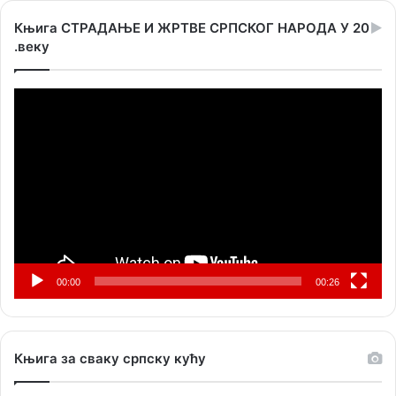
Књига СТРАДАЊЕ И ЖРТВЕ СРПСКОГ НАРОДА У 20
.веку
Прегледач
видео
записа
00:00
00:26
Књига за сваку српску кућу