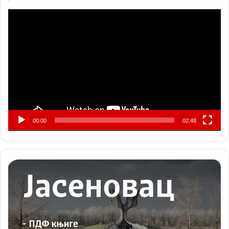
Прегледач
видео
записа
00:00
02:48