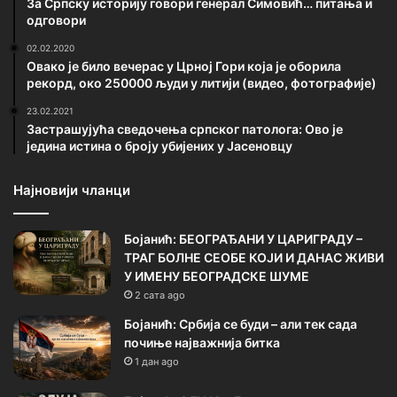
За Српску историју говори генерал Симовић… питања и
одговори
02.02.2020
Овако је било вечерас у Црној Гори која је оборила
рекорд, око 250000 људи у литији (видео, фотографије)
23.02.2021
Застрашујућа сведочења српског патолога: Ово је
једина истина о броју убијених у Јасеновцу
Најновији чланци
Бојанић: БЕОГРАЂАНИ У ЦАРИГРАДУ –
ТРАГ БОЛНЕ СЕОБЕ КОЈИ И ДАНАС ЖИВИ
У ИМЕНУ БЕОГРАДСКЕ ШУМЕ
2 сата ago
Бојанић: Србија се буди – али тек сада
почиње најважнија битка
1 дан ago