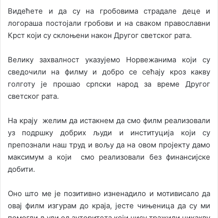
Видећете и да су на гробовима страдале деце и
логораша постојали гробови и на сваком православни
Крст који су склоњени након Другог светског рата.
Велику захвалност указујемо Норвежанима који су
сведочили на филму и добро се сећају кроз какву
голготу је прошао српски народ за време Другог
светског рата.
На крају желим да истакнем да смо филм реализовали
уз подршку добрих људи и институција који су
препознали наш труд и вољу да на овом пројекту дамо
максимум а који смо реализовали без финансијске
добити.
Оно што ме је позитивно изненадило и мотивисало да
овај филм изгурам до краја, јесте чињеница да су ми
помогли људи од ауторитета који нису тражили никакву