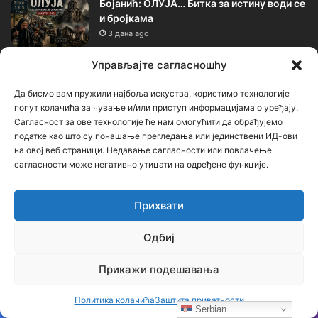
Бојанић: ОЛУЈА… Битка за истину води се
и бројкама
3 дана ago
Управљајте сагласношћу
Календар
Да бисмо вам пружили најбоља искуства, користимо технологије
попут колачића за чување и/или приступ информацијама о уређају.
август 2026.
Сагласност за ове технологије ће нам омогућити да обрађујемо
податке као што су понашање прегледања или јединствени ИД-ови
П
У
С
Ч
П
С
Н
на овој веб страници. Недавање сагласности или повлачење
сагласности може негативно утицати на одређене функције.
1
2
Прихвати
3
4
5
6
7
8
9
10
11
12
13
14
15
16
Одбиј
17
18
19
20
21
22
23
Прикажи подешавања
24
25
26
27
28
29
30
Политика колачића
Заштита приватности
Serbian