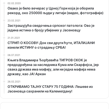
02.02.2020
Овако је било вечерас у Црној Гори која је оборила
рекорд, око 250000 људи у литији (видео, фотографије)
23.02.2021
Застрашујућа сведочења српског патолога: Ово је
једина истина о броју убијених у Јасеновцу
21.01.2021
СТРИП О KОСОВУ: Док сви други ћуте, ИТАЛИЈАНИ
изнели ИСТИНУ о страдању СРБА!
06.07.2021
Књига Владимира Ђорђевића ТИГРОВ СКОК је
предодређена за наследника Кума или Скарфејса, јер
свака држава има мафију, али ни једна мафија нема
државу, као ЈА! Аркан
26.02.2021
ОТKРИВАМО ТАЈНУ СТАРУ 75 ГОДИНА: Лешеве из
Јасеновца сахранили на Kалемегдану!