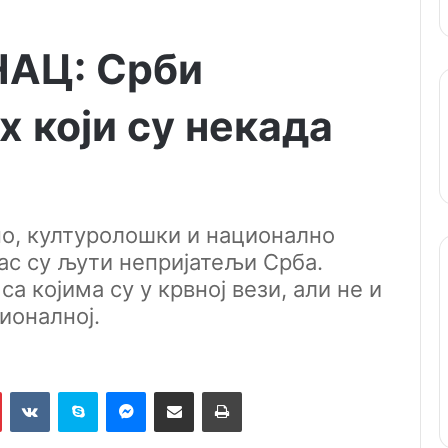
АЦ: Срби
х који су некада
но, културолошки и национално
ас су љути непријатељи Срба.
а којима су у крвној вези, али не и
ионалној.
Pinterest
VKontakte
Skype
Messenger
Подели путем мејла
Штампај