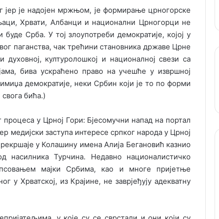
г јер је надојен мржњом, је формирање црногорске
њаци, Хрвати, Албанци и национални Црногорци не
 буде Срба. У тој злоупотреби демократије, којој у
вог паганства, чак трећини становника државе Црне
 и духовној, културолошкој и националној свези са
јама, бива ускраћено право на учешће у извршној
 имиџа демократије, неки Србин који је то по форми
 свога бића.)
 процеса у Црној Гори: Бјесомучни напад на портал
ер медијски заступа интересе српког народа у Црној
 прекршаје у Колашину имена Алија Бегановић казнио
д насилника Турчина. Недавно националистичко
псовањем мајки Србима, као и многе пријетње
г у Хрватској, из Крајине, не заврјеђују адекватну
пријатељима, у које су се сврстали и они који су