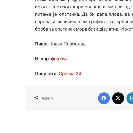
истих генетских коријена као и ми али од 
питање је опстанка. Да би дала плода, да
парола и исписивањем графита, те србов
борба за опстанак мора бити дјелатна. И жр
Пише:
Јован Пламенац
Извор:
фејсбук
Преузето:
Српска 24
Facebook
X
Подели