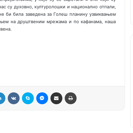
нас су духовно, културолошки и национално отпали,
 не би била заведена за Голеш планину узвиквањем
ањем на друштвеним мрежама и по кафанама, наша
твена.
LinkedIn
VKontakte
Skype
Messenger
Подели путем мејла
Штампај