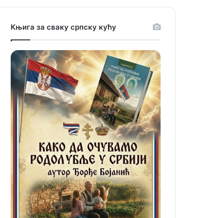
Књига за сваку српску кућу