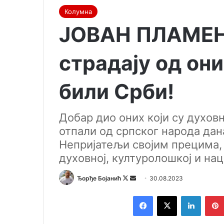
Колумна
ЈОВАН ПЛАМЕН
страдају од они
били Срби!
Добар дио оних који су духов
отпали од српског народа дан
Непријатељи својим прецима, с
духовној, културолошкој и нац
Ђорђе Бојанић
F
S
30.08.2023
o
e
Facebook
X
LinkedIn
l
n
l
d