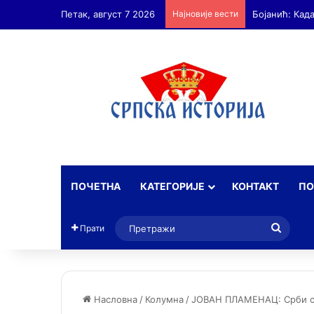
Петак, август 7 2026
Најновије вести
Бојанић: Ан
ПОЧЕТНА
КАТЕГОРИЈЕ
КОНТАКТ
ПО
Прет
Прати
Насловна
/
Колумна
/
ЈОВАН ПЛАМЕНАЦ: Срби стр