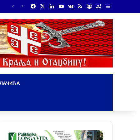
Facebook
X
LinkedIn
YouTube
vk.com
RSS
Log In
Random Article
Sidebar
ОЛАЧИЋА