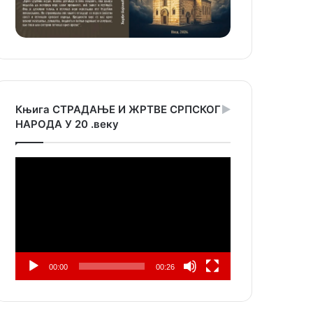
Књига СТРАДАЊЕ И ЖРТВЕ СРПСКОГ
НАРОДА У 20 .веку
Прегледач
видео
записа
00:00
00:26