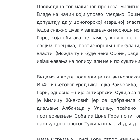
Посљедица тог малигног процеса, малигно
Владе на начин који управо гледамо. Бош
допуштају да у црногорској извршној власти
једра снажно дувају западњачки носиоци но
Горе, која обитава не само у крвној него
својим прецима, постизборним шпекулаци
власти. (Можда ту и буде неки Србин, ради
изјашњавања на попису, али не и по суштини
Видимо и друге посљедице тог антисрпског
Ин4С и његовог уредника Гојка Раичевића, ј
Гори, односно – није антисрпски. Судија за
је Милицу Живковић јер се одбранила о
дивљање Албанаца у Улцињу, праћено 
протјеривањем Срба из Црне Горе попут оно
пажњу црногорског Тужилаштва… Итд, итд…
Нама Србима у Црној Гори отпор нашим не