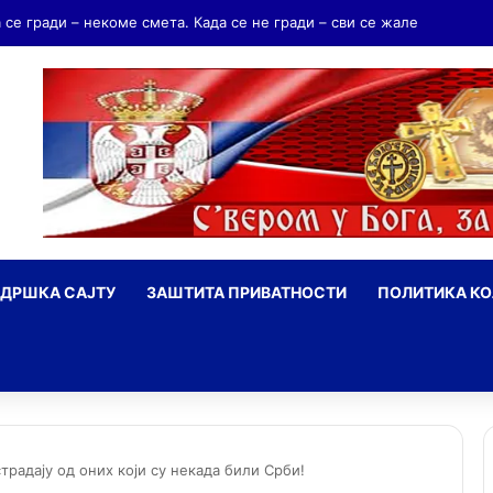
дријаш Мрњавчевић – заборављени брат Краљевића Марка
ДРШКА САЈТУ
ЗАШТИТА ПРИВАТНОСТИ
ПОЛИТИКА К
ражи
адају од оних који су некада били Срби!