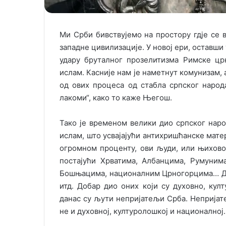
Ми Срби бивствујемо на простору гдје се 
западне цивилизације. У новој ери, оставши
удару бруталног прозелитизма Римске цр
ислам. Касније нам је наметнут комунизам, 
од ових процеса од стабла српског народ
лакоми“, како то каже Његош.
Тако је временом велики дио српског нар
ислам, што усвајајући антихришћанске матер
огромном проценту, ови људи, или њихово
постајући Хрватима, Албанцима, Румуним
Бошњацима, националним Црногорцима… Ди
итд. Добар дио оних који су духовно, ку
данас су љути непријатељи Срба. Непријате
не и духовној, културолошкој и националној.