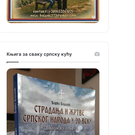
Књига за сваку српску кућу