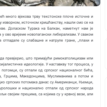
већ много вјекова трву текстонске плоче источне и
 у изворном, источном хришћанству, нашли смо се на
кве. Доласком Турака на Балкан, наметнут нам је
а у ово вријеме новопагански либерализам. У сваком
а отпадале су слабашне и натруле гране, „плахи и
ода превјерио, што примајући римокатолицизам или
ијалистичке идеологије. У наставкву тог процеса, у
 потомци, су отпали од српског националног бића,
а, Грцима, Македонцима, Муслиманима а потом и
о српских потомака данас су Американци, Њемци,
лтуролошки и национално отпали од српског народа
љи својим прецима, са којима су у крвној вези, али