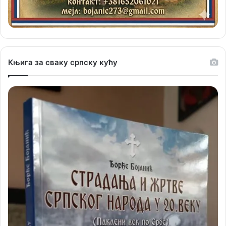
Књига за сваку српску кућу