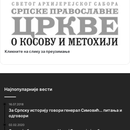
Кликните на слику за преузимање
Најпопуларније вести
16.07.2018
За Српску историју говори генерал Симовић… питања и
одговори
02.02.2020