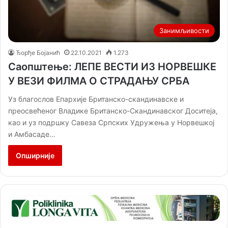
Занимљивости
Ђорђе Бојанић
22.10.2021
1.273
Саопштење: ЛЕПЕ ВЕСТИ ИЗ НОРВЕШКЕ
У ВЕЗИ ФИЛМА О СТРАДАЊУ СРБА
Уз благослов Епархије Британско-скандинавске и
преосвећеног Владике Британско-Скандинавског Доситеја,
као и уз подршку Савеза Српских Удружења у Норвешкој
и Амбасадe…
Опширније