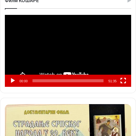
Филм КОШАРЕ
Прегледач
видео
записа
00:00
51:35