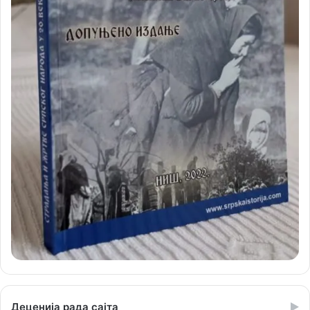
Деценија рада сајта