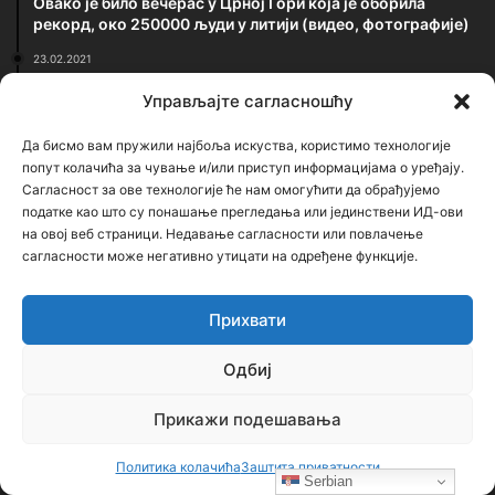
Овако је било вечерас у Црној Гори која је оборила
рекорд, око 250000 људи у литији (видео, фотографије)
23.02.2021
Застрашујућа сведочења српског патолога: Ово је
Управљајте сагласношћу
једина истина о броју убијених у Јасеновцу
Да бисмо вам пружили најбоља искуства, користимо технологије
Најновији чланци
попут колачића за чување и/или приступ информацијама о уређају.
Сагласност за ове технологије ће нам омогућити да обрађујемо
податке као што су понашање прегледања или јединствени ИД-ови
Бојанић: Шта нам доноси нови ЗОСОВ и
на овој веб страници. Недавање сагласности или повлачење
зашто је прича о лиценци много
сагласности може негативно утицати на одређене функције.
озбиљнија него што изгледа
3 сата ago
Прихвати
Бојанић: СРБИЈА НЕ СМЕ ДА БИРА ТУЂЕ
РАТОВЕ – МОРА ДА БИРА СВОЈ
Одбиј
ОПСТАНАК
3 сата ago
Прикажи подешавања
Бојанић: БЕОГРАЂАНИ У ЦАРИГРАДУ –
ТРАГ БОЛНЕ СЕОБЕ КОЈИ И ДАНАС ЖИВИ
Политика колачића
Заштита приватности
У ИМЕНУ БЕОГРАДСКЕ ШУМЕ
Serbian