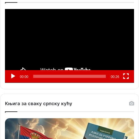
Прегледач
видео
записа
00:00
00:26
Књига за сваку српску кућу