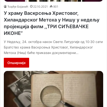
Ђорђе Бојанић
22.10.2021
901
У храму Васкрсења Христовог,
Хиландарског Метоха у Нишу у недељу
пројекција филм ,,ТРИ СИЋЕВАЧКЕ
ИКОНЕ”
У Недељу, 24. октобра након Свете Литургије од 10:30 сати
Братство храма Васкрсења Христовог, Хиландарског
Метоха (Ниш) биће приказан документарни…
Опширније