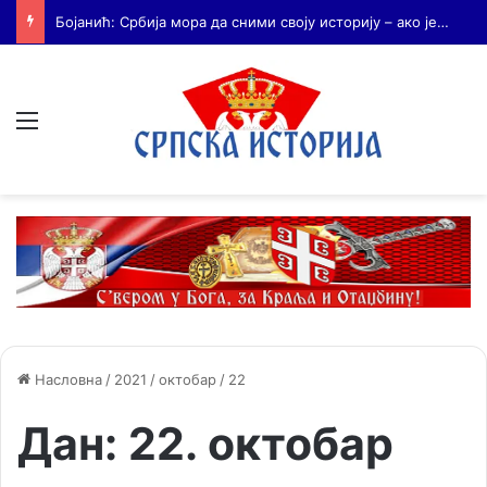
Бојанић: Када се гради – некоме смета. Када се не гради – сви се жале
Мени
Насловна
/
2021
/
октобар
/
22
Дан:
22. октобар