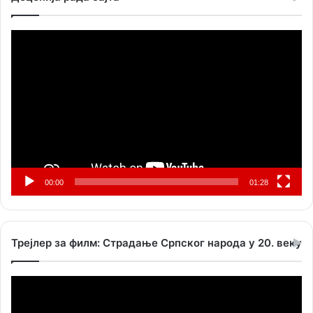
Прегледач
видео
записа
00:00
01:28
Трејлер за филм: Страдање Српског народа у 20. веку
Прегледач
видео
записа