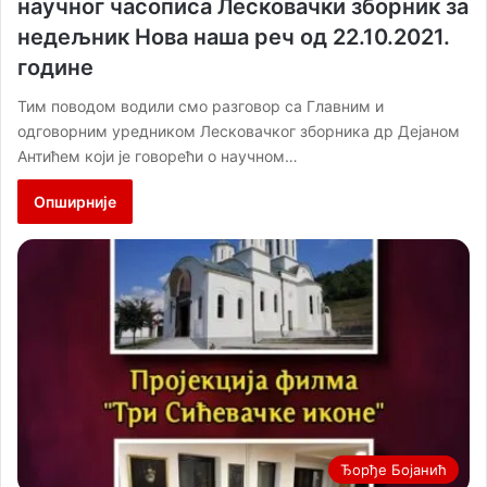
научног часописа Лесковачки зборник за
недељник Нова наша реч од 22.10.2021.
године
Тим поводом водили смо разговор са Главним и
одговорним уредником Лесковачког зборника др Дејаном
Антићем који је говорећи о научном…
Опширније
Ђорђе Бојанић