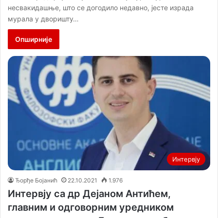
несвакидашње, што се догодило недавно, јесте израда
мурала у дворишту…
Опширније
Интервју
Ђорђе Бојанић
22.10.2021
1.976
Интервју са др Дејаном Антићем,
главним и одговорним уредником