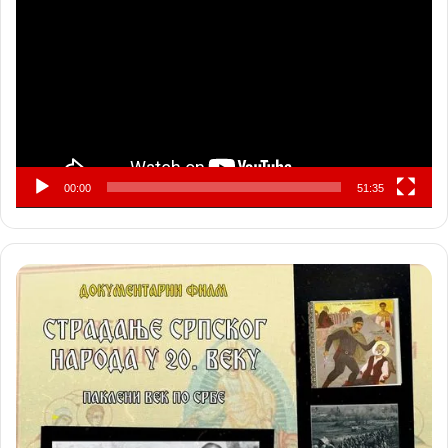
видео
записа
00:00
51:35