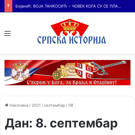
Бојанић: БЕЧ – ГРАД У КОМЕ ЈЕ КУЦАЛО СРЦЕ СРПСКЕ КУЛТУРЕ и место где су се сударале две визије српске будућности
Мени
Насловна
/
2021
/
септембар
/
08
Дан:
8. септембар