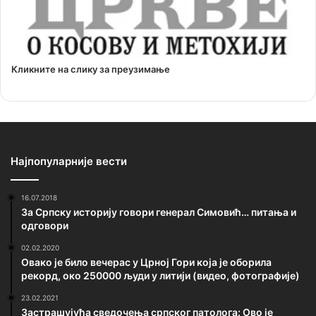
Кликните на слику за преузимање
Најпопуларније вести
16.07.2018
За Српску историју говори генерал Симовић… питања и
одговори
02.02.2020
Овако је било вечерас у Црној Гори која је оборила
рекорд, око 250000 људи у литији (видео, фотографије)
23.02.2021
Застрашујућа сведочења српског патолога: Ово је