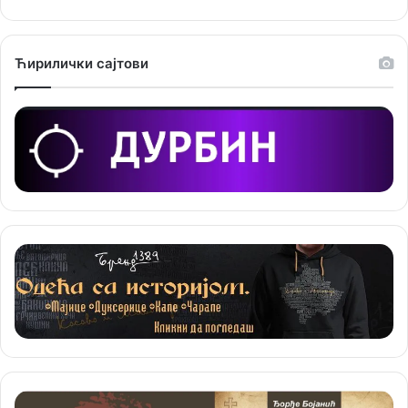
ј
е
Ћирилички сајтови