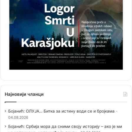
Најновији чланци
Бојанић: ОЛУЈА… Битка за истину води се и бројкама
04.08.2026
Бојанић: Србија мора да сними своју историју – ако је ми