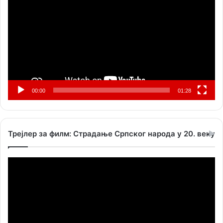
записа
00:00
01:28
Трејлер за филм: Страдање Српског народа у 20. веку
Прегледач
видео
записа