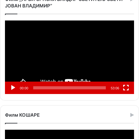
ЈОВАН ВЛАДИМИР”
Прегледач
видео
записа
00:00
53:06
Филм КОШАРЕ
Прегледач