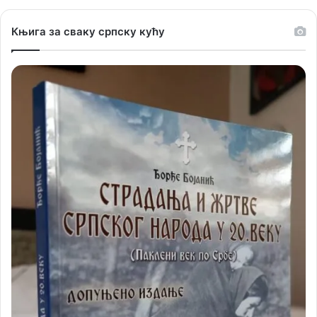
Књига за сваку српску кућу