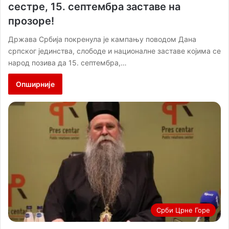
сестре, 15. септембра заставе на
прозоре!
Држава Србија покренула је кампању поводом Дана
српског јединства, слободе и националне заставе којима се
народ позива да 15. септембра,…
Опширније
Срби Црне Горе