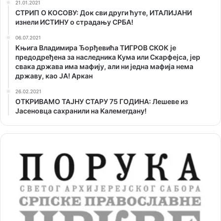
21.01.2021
СТРИП О KОСОВУ: Док сви други ћуте, ИТАЛИЈАНИ
изнели ИСТИНУ о страдању СРБА!
06.07.2021
Књига Владимира Ђорђевића ТИГРОВ СКОК је
предодређена за наследника Кума или Скарфејса, јер
свака држава има мафију, али ни једна мафија нема
државу, као ЈА! Аркан
26.02.2021
ОТKРИВАМО ТАЈНУ СТАРУ 75 ГОДИНА: Лешеве из
Јасеновца сахранили на Kалемегдану!