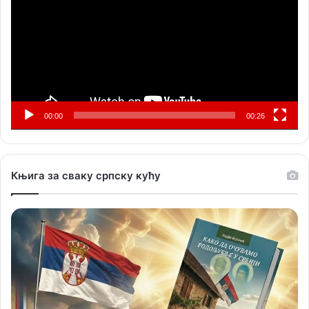
записа
00:00
00:26
Књига за сваку српску кућу