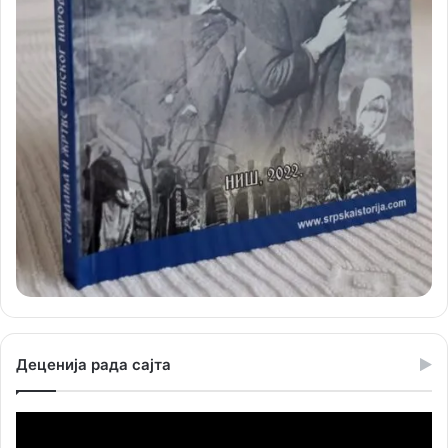
Деценија рада сајта
Прегледач
видео