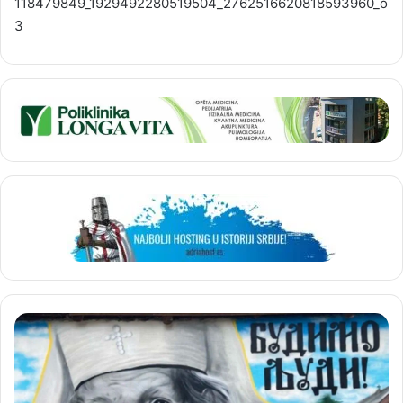
118479849_1929492280519504_2762516620818593960_o
3