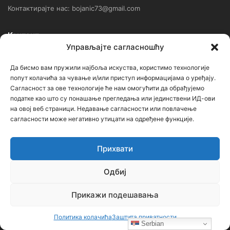
Контактирајте нас: bojanic73@gmail.com
Контакт
Управљајте сагласношћу
Ђорђе Бојанић, проф. историје – главни уредник
Да бисмо вам пружили најбоља искуства, користимо технологије
попут колачића за чување и/или приступ информацијама о уређају.
Седиште: Србија, 18000, Ниш
Сагласност за ове технологије ће нам омогућити да обрађујемо
Контакт: тел. +381 652061021
податке као што су понашање прегледања или јединствени ИД-ови
на овој веб страници. Недавање сагласности или повлачење
редакција –bojanic73@gmail.com
сагласности може негативно утицати на одређене функције.
администратор – bojanic73@gmail.com
Прихвати
…
Одбиј
Сајт није под финансијским, политичким и идеолошким
утицајем ни једне политичке опције или организације. Сајт није
Прикажи подешавања
профитабилан, заснива се на добровољном раду.
Политика колачића
Заштита приватности
Serbian