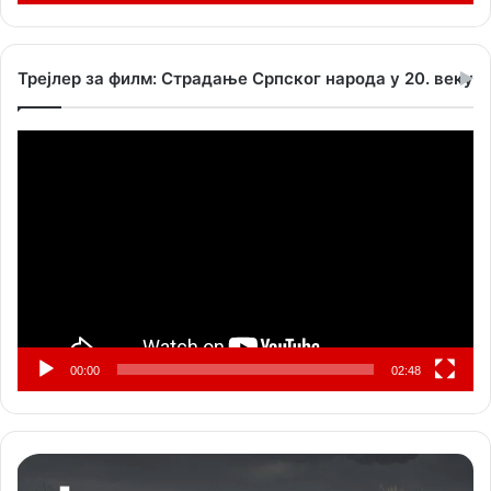
Трејлер за филм: Страдање Српског народа у 20. веку
Прегледач
видео
записа
00:00
02:48