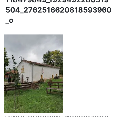
504_2762516620818593960
_o