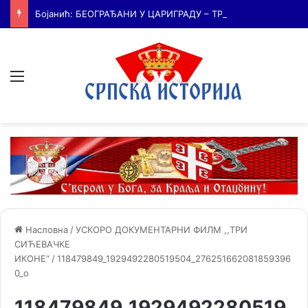
Бојанић: БЕОГРАЂАНИ У ЦАРИГРАДУ – ТРАГ БОЛНЕ СЕОБЕ КОЈИ И ДАНАС ЖИВИ У ИМЕНУ БЕОГРАДСКЕ ШУМЕ
Мени
Насловна
/
УСКОРО ДОКУМЕНТАРНИ ФИЛМ ,,ТРИ
СИЋЕВАЧКЕ
ИКОНЕ“
/
118479849_1929492280519504_276251662081859396
0_o
118479849_1929492280519