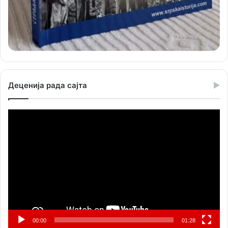
Деценија рада сајта
Прегледач
видео
записа
00:00
01:28