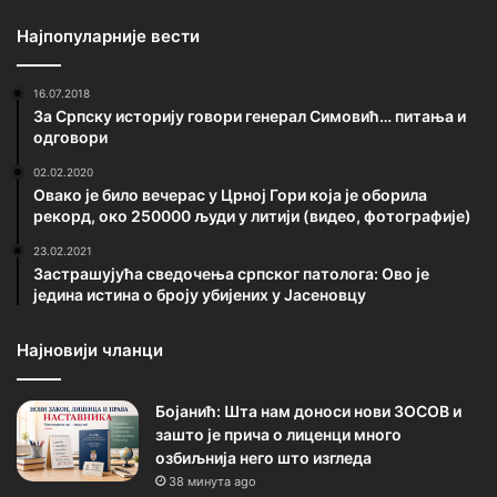
Најпопуларније вести
16.07.2018
За Српску историју говори генерал Симовић… питања и
одговори
02.02.2020
Овако је било вечерас у Црној Гори која је оборила
рекорд, око 250000 људи у литији (видео, фотографије)
23.02.2021
Застрашујућа сведочења српског патолога: Ово је
једина истина о броју убијених у Јасеновцу
Најновији чланци
Бојанић: Шта нам доноси нови ЗОСОВ и
зашто је прича о лиценци много
озбиљнија него што изгледа
38 минута ago