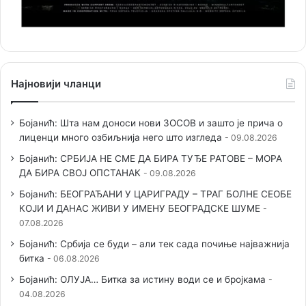
Најновији чланци
Бојанић: Шта нам доноси нови ЗОСОВ и зашто је прича о
лиценци много озбиљнија него што изгледа
09.08.2026
Бојанић: СРБИЈА НЕ СМЕ ДА БИРА ТУЂЕ РАТОВЕ – МОРА
ДА БИРА СВОЈ ОПСТАНАК
09.08.2026
Бојанић: БЕОГРАЂАНИ У ЦАРИГРАДУ – ТРАГ БОЛНЕ СЕОБЕ
КОЈИ И ДАНАС ЖИВИ У ИМЕНУ БЕОГРАДСКЕ ШУМЕ
07.08.2026
Бојанић: Србија се буди – али тек сада почиње најважнија
битка
06.08.2026
Бојанић: ОЛУЈА… Битка за истину води се и бројкама
04.08.2026