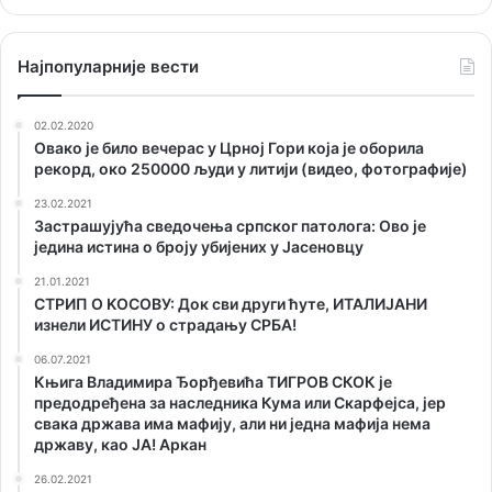
Наjпопуларније вести
02.02.2020
Овако је било вечерас у Црној Гори која је оборила
рекорд, око 250000 људи у литији (видео, фотографије)
23.02.2021
Застрашујућа сведочења српског патолога: Ово је
једина истина о броју убијених у Јасеновцу
21.01.2021
СТРИП О KОСОВУ: Док сви други ћуте, ИТАЛИЈАНИ
изнели ИСТИНУ о страдању СРБА!
06.07.2021
Књига Владимира Ђорђевића ТИГРОВ СКОК је
предодређена за наследника Кума или Скарфејса, јер
свака држава има мафију, али ни једна мафија нема
државу, као ЈА! Аркан
26.02.2021