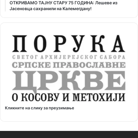
ОТKРИВАМО ТАЈНУ СТАРУ 75 ГОДИНА: Лешеве из
Јасеновца сахранили на Kалемегдану!
Кликните на слику за преузимање