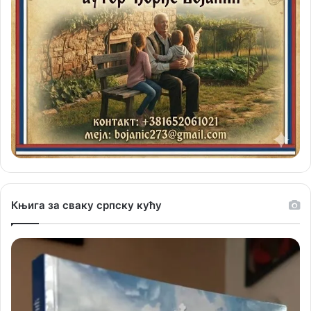
Књига за сваку српску кућу