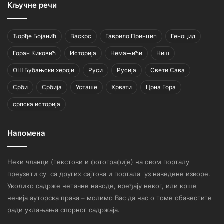
Кључне речи
Ђорђе Бојанић
Васкрс
Гаврило Принцип
Геноцид
Горан Киковић
Историја
Немањићи
Ниш
ОШ Бубањски хероји
Руси
Русија
Свети Сава
Срби
Србија
Усташе
Хрвати
Црна Гора
српска историја
Напомена
Неки чланци (текстови и фотографије) на овом порталу
преузети су са других сајтова и портала уз наведене изворе.
Уколико садрже нетачне наводе, вређају неког, или крше
нечија ауторска права – молимо Вас да нас о томе обавестите
ради уклањања спорног садржаја.