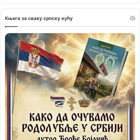
Књига за сваку српску кућу