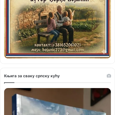
Књига за сваку српску кућу