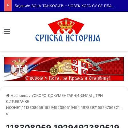
Бојанић: БЕЧ – ГРАД У КОМЕ ЈЕ КУЦАЛО СРЦЕ СРПСКЕ КУЛТУРЕ и место где су се сударале две визије српске будућности
Мени
Насловна
/
УСКОРО ДОКУМЕНТАРНИ ФИЛМ ,,ТРИ
СИЋЕВАЧКЕ
ИКОНЕ“
/
118308059_1929492380519494_187839715524756821_
o
118308059_1929492380519