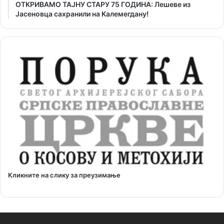
ОТKРИВАМО ТАЈНУ СТАРУ 75 ГОДИНА: Лешеве из
Јасеновца сахранили на Kалемегдану!
Кликните на слику за преузимање