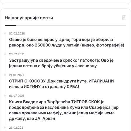
Наjпопуларније вести
02.02.2020
Овако је било вечерас у Црној Гори која је оборила
рекорд, око 250000 људи у литији (видео, фотографије)
23.02.2021
Застрашујућа сведочења српског патолога: Ово је
једина истина о броју убијених у Јасеновцу
21.01.2021
СТРИП О KОСОВУ: Док сви други ћуте, ИТАЛИЈАНИ
изнели ИСТИНУ о страдању СРБА!
06.07.2021
Књига Владимира Ђорђевића ТИГРОВ СКОК је
предодређена за наследника Кума или Скарфејса, јер
свака држава има мафију, али ни једна мафија нема
државу, као ЈА! Аркан
26.02.2021