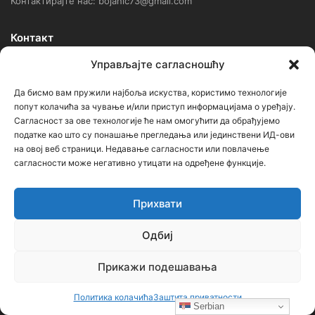
Контактирајте нас: bojanic73@gmail.com
Контакт
Управљајте сагласношћу
Ђорђе Бојанић, проф. историје – главни уредник
Да бисмо вам пружили најбоља искуства, користимо технологије
Седиште: Србија, 18000, Ниш
попут колачића за чување и/или приступ информацијама о уређају.
Сагласност за ове технологије ће нам омогућити да обрађујемо
Контакт: тел. +381 652061021
податке као што су понашање прегледања или јединствени ИД-ови
редакција –bojanic73@gmail.com
на овој веб страници. Недавање сагласности или повлачење
сагласности може негативно утицати на одређене функције.
администратор – bojanic73@gmail.com
…
Прихвати
Сајт није под финансијским, политичким и идеолошким
Одбиј
утицајем ни једне политичке опције или организације. Сајт није
профитабилан, заснива се на добровољном раду.
Прикажи подешавања
Политика колачића
Заштита приватности
Serbian