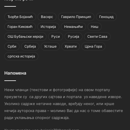
Ђорђе Бојанић
Васкрс
Гаврило Принцип
Геноцид
Горан Киковић
Историја
Немањићи
Ниш
ОШ Бубањски хероји
Руси
Русија
Свети Сава
Срби
Србија
Усташе
Хрвати
Црна Гора
српска историја
Напомена
Неки чланци (текстови и фотографије) на овом порталу
преузети су са других сајтова и портала уз наведене изворе.
Уколико садрже нетачне наводе, вређају неког, или крше
нечија ауторска права – молимо Вас да нас о томе обавестите
ради уклањања спорног садржаја.