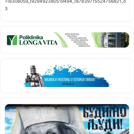
118308059_1929492380519494_187839715524756821_o
3