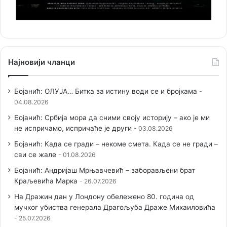
Најновији чланци
Бојанић: ОЛУЈА… Битка за истину води се и бројкама
04.08.2026
Бојанић: Србија мора да сними своју историју – ако је ми
не испричамо, испричаће је други
03.08.2026
Бојанић: Када се гради – некоме смета. Када се не гради –
сви се жале
01.08.2026
Бојанић: Андријаш Мрњавчевић – заборављени брат
Краљевића Марка
26.07.2026
На Дражин дан у Лондону обележено 80. година од
мучког убиства генерала Драгољуба Драже Михаиловића
25.07.2026