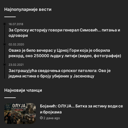
Најпопуларније вести
16.07.2018
За Српску историју говори генерал Симовић… питања и
одговори
02.02.2020
Овако је било вечерас у Црној Гори која је оборила
рекорд, око 250000 људи у литији (видео, фотографије)
23.02.2021
Застрашујућа сведочења српског патолога: Ово је
једина истина о броју убијених у Јасеновцу
Најновији чланци
Бојанић: ОЛУЈА… Битка за истину води се
и бројкама
2 дана ago