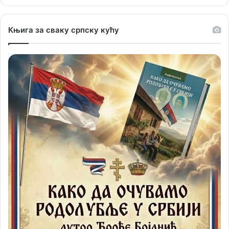
Књига за сваку српску кућу