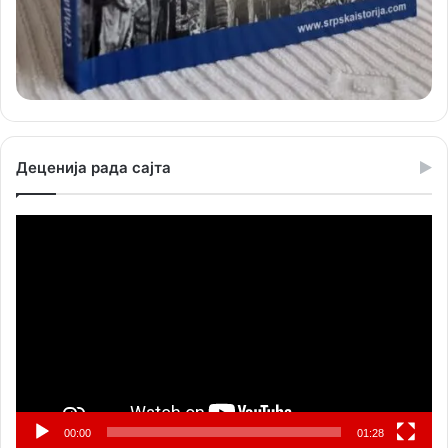
Деценија рада сајта
Прегледач
видео
записа
00:00
01:28