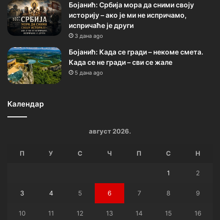
Бојанић: Србија мора да сними своју
историју – ако је ми не испричамо,
испричаће је други
3 дана ago
Бојанић: Када се гради – некоме смета.
Када се не гради – сви се жале
5 дана ago
Календар
август 2026.
П
У
С
Ч
П
С
Н
1
2
3
4
5
6
7
8
9
10
11
12
13
14
15
16