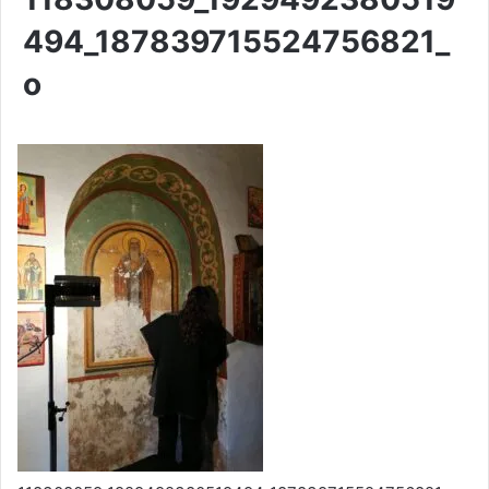
494_187839715524756821_
o