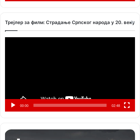
Трејлер за филм: Страдање Српског народа у 20. веку
Прегледач
видео
записа
00:00
02:48