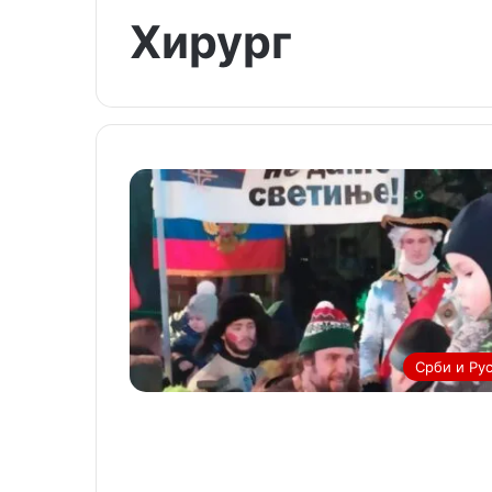
Хирург
Срби и Ру