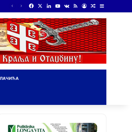
Facebook
X
LinkedIn
YouTube
vk.com
RSS
Log In
Random Article
Sidebar
На Дражин дан у Лондону обележено 80. година од мучког убиства генерала Драгољуба Драже Михаиловића
ОЛАЧИЋА