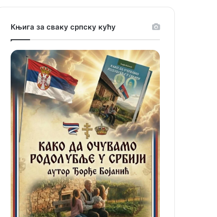
Књига за сваку српску кућу