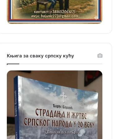
Књига за сваку српску кућу