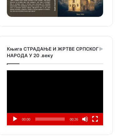
Књига СТРАДАЊЕ И ЖРТВЕ СРПСКОГ
НАРОДА У 20 .веку
Прегледач
видео
записа
00:00
00:26