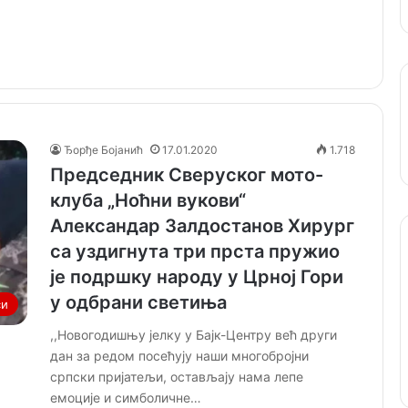
Ђорђе Бојанић
17.01.2020
1.718
Председник Сверуског мото-
клуба „Ноћни вукови“
Александар Залдостанов Хирург
са уздигнута три прста пружио
је подршку народу у Црној Гори
у одбрани светиња
си
,,Новогодишњу јелку у Бајк-Центру већ други
дан за редом посећују наши многобројни
српски пријатељи, остављају нама лепе
емоције и симболичне…