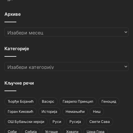
Архиве
Архиве
Категорије
Категорије
Кључне речи
Ђорђе Бојанић
Васкрс
Гаврило Принцип
Геноцид
Горан Киковић
Историја
Немањићи
Ниш
ОШ Бубањски хероји
Руси
Русија
Свети Сава
Срби
Србија
Усташе
Хрвати
Црна Гора