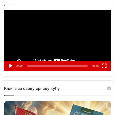
Прегледач
видео
записа
00:00
00:26
Књига за сваку српску кућу