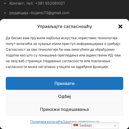
Контакт: тел. +381 652061021
редакција –bojanic73@gmail.com
администратор – bojanic73@gmail.com
Управљајте сагласношћу
…
Да бисмо вам пружили најбоља искуства, користимо технологије
попут колачића за чување и/или приступ информацијама о уређају.
Сајт није под финансијским, политичким и идеолошким
Сагласност за ове технологије ће нам омогућити да обрађујемо
утицајем ни једне политичке опције или организације. Сајт није
податке као што су понашање прегледања или јединствени ИД-ови
профитабилан, заснива се на добровољном раду.
на овој веб страници. Недавање сагласности или повлачење
сагласности може негативно утицати на одређене функције.
Прихвати
Пријавите се на наш бесплатни Билтен (newsletter)
Одбиј
Унесите
Прикажи подешавања
Вашу
мејл
Политика колачића
Заштита приватности
адресу
Serbian