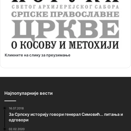
Кликните на слику за преузимање
Најпопуларније вести
16.07.2018
За Српску историју говори генерал Симовић… питања и
одговори
02.02.2020