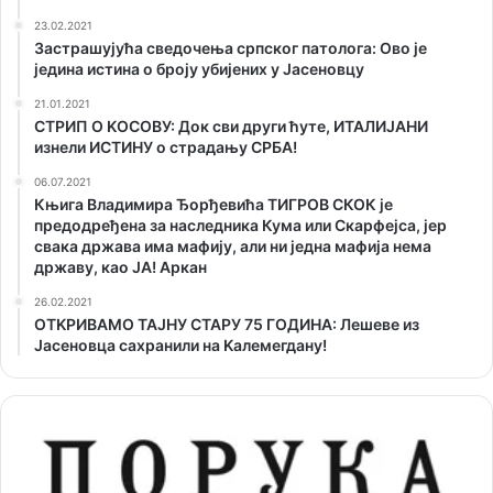
23.02.2021
Застрашујућа сведочења српског патолога: Ово је
једина истина о броју убијених у Јасеновцу
21.01.2021
СТРИП О KОСОВУ: Док сви други ћуте, ИТАЛИЈАНИ
изнели ИСТИНУ о страдању СРБА!
06.07.2021
Књига Владимира Ђорђевића ТИГРОВ СКОК је
предодређена за наследника Кума или Скарфејса, јер
свака држава има мафију, али ни једна мафија нема
државу, као ЈА! Аркан
26.02.2021
ОТKРИВАМО ТАЈНУ СТАРУ 75 ГОДИНА: Лешеве из
Јасеновца сахранили на Kалемегдану!