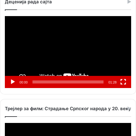
Деценија рада сајта
Прегледач
видео
записа
00:00
01:28
Трејлер за филм: Страдање Српског народа у 20. веку
Прегледач
видео