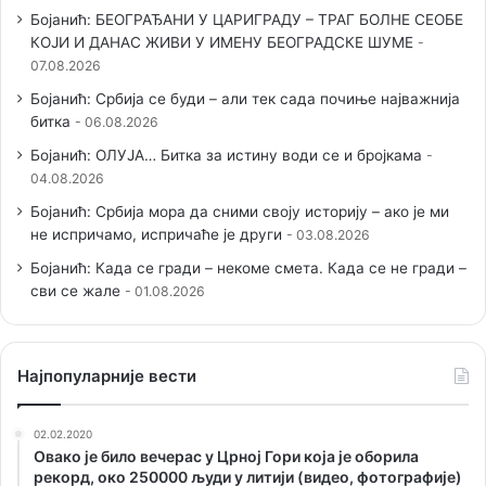
Бојанић: БЕОГРАЂАНИ У ЦАРИГРАДУ – ТРАГ БОЛНЕ СЕОБЕ
КОЈИ И ДАНАС ЖИВИ У ИМЕНУ БЕОГРАДСКЕ ШУМЕ
07.08.2026
Бојанић: Србија се буди – али тек сада почиње најважнија
битка
06.08.2026
Бојанић: ОЛУЈА… Битка за истину води се и бројкама
04.08.2026
Бојанић: Србија мора да сними своју историју – ако је ми
не испричамо, испричаће је други
03.08.2026
Бојанић: Када се гради – некоме смета. Када се не гради –
сви се жале
01.08.2026
Наjпопуларније вести
02.02.2020
Овако је било вечерас у Црној Гори која је оборила
рекорд, око 250000 људи у литији (видео, фотографије)