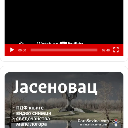
записа
00:00
02:48