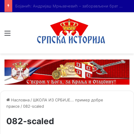
На Дражин дан у Лондону обележено 80. година од мучког убиства генерала Драгољуба Драже Михаиловића
Мени
Насловна
/
ШКОЛА ИЗ СРБИЈЕ... пример добре
праксе
/
082-scaled
082-scaled