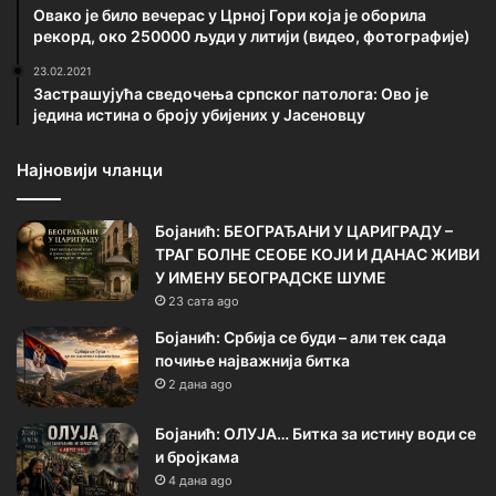
Овако је било вечерас у Црној Гори која је оборила
рекорд, око 250000 људи у литији (видео, фотографије)
23.02.2021
Застрашујућа сведочења српског патолога: Ово је
једина истина о броју убијених у Јасеновцу
Најновији чланци
Бојанић: БЕОГРАЂАНИ У ЦАРИГРАДУ –
ТРАГ БОЛНЕ СЕОБЕ КОЈИ И ДАНАС ЖИВИ
У ИМЕНУ БЕОГРАДСКЕ ШУМЕ
23 сата ago
Бојанић: Србија се буди – али тек сада
почиње најважнија битка
2 дана ago
Бојанић: ОЛУЈА… Битка за истину води се
и бројкама
4 дана ago