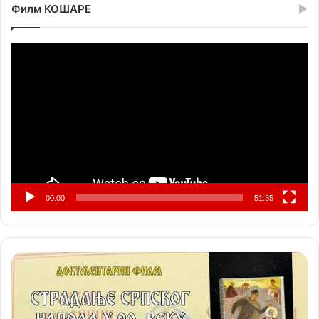
Филм КОШАРЕ
Прегледач
видео
записа
00:00
51:35