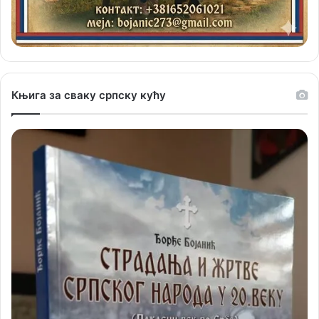
Књига за сваку српску кућу