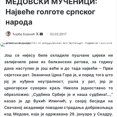
МЕДОВСКИ МУЧЕНИЦИ:
Највеће голготе српског
народа
Ђорђе Бојанић
F
S
02.02.2017
o
e
l
n
l
d
Још се нијесу биле охладиле пушчане цијеви ни
o
a
залијечиле ране из балканских ратова, за годину
w
n
дана наступио је још већи и до тада највећи – Први
o
e
свјетски рат. Званична Црна Гора је, и поред тога што
n
m
јој је нуђена неутралност, ушла у рат, јер је
X
a
црногорски суверен краљ Никола једноставно то
i
образложио: „Судбина Србије је и наша судбина!…,“
l
казао је др Вукић Илинчић, у својој бесједи на
Свечаној академији поводом страдања добровољаца
код Медове, која је одржавана 29. јануара у Скадру.