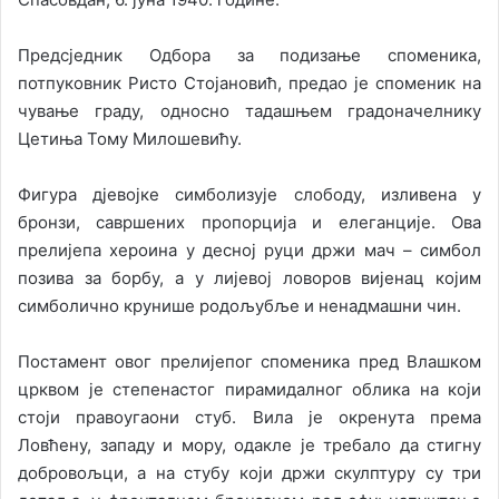
Предсједник Одбора за подизање споменика,
потпуковник Ристо Стојановић, предао је споменик на
чување граду, односно тадашњем градоначелнику
Цетиња Тому Милошевићу.
Фигура дјевојке симболизује слободу, изливена у
бронзи, савршених пропорција и елеганције. Ова
прелијепа хероина у десној руци држи мач – симбол
позива за борбу, а у лијевој ловоров вијенац којим
симболично крунише родољубље и ненадмашни чин.
Постамент овог прелијепог споменика пред Влашком
црквом је степенастог пирамидалног облика на који
стоји правоугаони стуб. Вила је окренута према
Ловћену, западу и мору, одакле је требало да стигну
добровољци, а на стубу који држи скулптуру су три