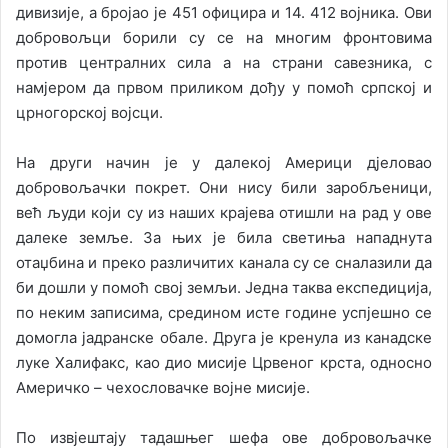
дивизије, а бројао је 451 официра и 14. 412 војника. Ови
добровољци борили су се на многим фронтовима
против централних сила а на страни савезника, с
намјером да првом приликом дођу у помоћ српској и
црногорској војсци.
На други начин је у далекој Америци дјеловао
добровољачки покрет. Они нису били заробљеници,
већ људи који су из наших крајева отишли на рад у ове
далеке земље. За њих је била светиња нападнута
отаџбина и преко различитих канала су се сналазили да
би дошли у помоћ свој земљи. Једна таква експедиција,
по неким записима, средином исте године успјешно се
домогла јадранске обале. Друга је кренула из канадске
луке Халифакс, као дио мисије Црвеног крста, односно
Америчко – чехословачке војне мисије.
По извјештају тадашњег шефа ове добровољачке