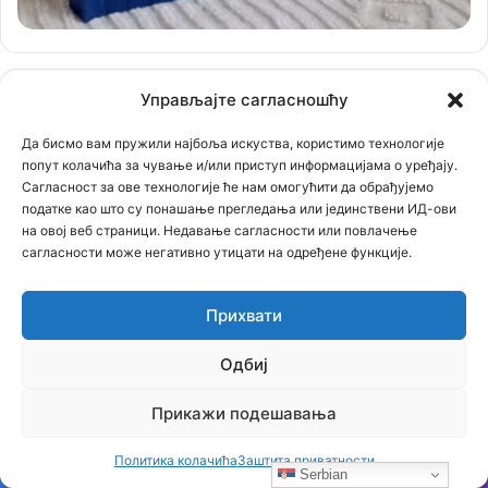
Управљајте сагласношћу
Деценија рада сајта
Да бисмо вам пружили најбоља искуства, користимо технологије
Прегледач
попут колачића за чување и/или приступ информацијама о уређају.
Сагласност за ове технологије ће нам омогућити да обрађујемо
видео
податке као што су понашање прегледања или јединствени ИД-ови
записа
на овој веб страници. Недавање сагласности или повлачење
сагласности може негативно утицати на одређене функције.
Прихвати
Одбиј
00:00
01:28
Прикажи подешавања
Политика колачића
Заштита приватности
Serbian
Трејлер за филм: Страдање Српског народа у 20. веку