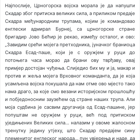
Најпослије, Црногорска војска морала је да напушти
Скадар због притиска великих сила, а приликом предаје
Скадра међународним трупама, којим је командовао
енглески адмирал Бурнеј, са црногорске стране
бригадир Јово Бећир је рекао, између осталог, и ово:
„Завидим срећи мојега претходника, јуначког браниоца
Скадра Есад-паше, који је с оружјем у руци до
потоњега часа морао да брани ову тврђаву, овај
примјер достојан чуђења. Слиједио бих му и ја, макар и
против и жеља мојега Врховног команданта, да је која
усамљена војска покушала да нам отме ово мјесто тако
нама драго, за које смо везани историјском прошлошћу
и побједоносним заузећем од стране наших трупа. Али
моја судбина је сасвим другачија од Есад-пашине, јер
попуштам не оружјем у руци, већ под притиском
уједињених Великих сила… налазим у овоме жалосном
тренутку једину утјеху, што Скадар предајем сину
племенитог енглеског народа… пун увјерења и наде, да