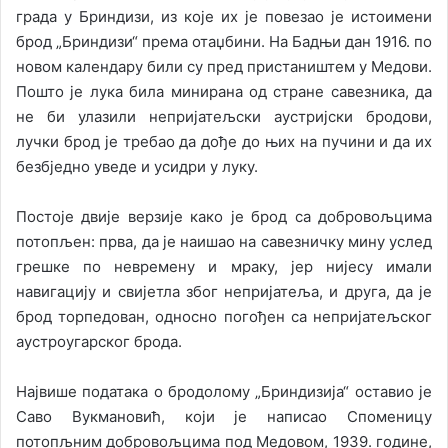
града у Бриндизи, из које их је повезао је истоимени
брод „Бриндизи“ према отаџбини. На Бадњи дан 1916. по
новом календару били су пред пристаништем у Медови.
Пошто је лука била минирана од стране савезника, да
не би улазили непријатељски аустријски бродови,
лучки брод је требао да дође до њих на пучини и да их
безбједно уведе и усидри у луку.
Постоје двије верзије како је брод са добровољцима
потопљен: прва, да је наишао на савезничку мину услед
грешке по невремену и мраку, јер нијесу имали
навигацију и свијетла због непријатеља, и друга, да је
брод торпедован, односно погођен са непријатељског
аустроугарског брода.
Највише података о бродолому „Бриндизија“ оставио је
Саво Вукмановић, који је написао Споменицу
потопљним добровољцима под Медовом, 1939. године,