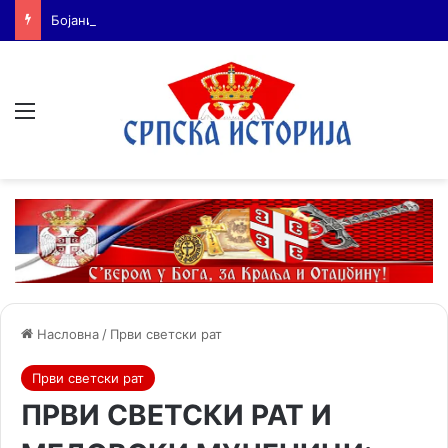
Бојанић: Када се гради – некоме смета. Када се не гради – сви се жале
Мени
Насловна
/
Први светски рат
Први светски рат
ПРВИ СВЕТСКИ РАТ И