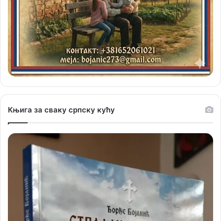
Књига за сваку српску кућу