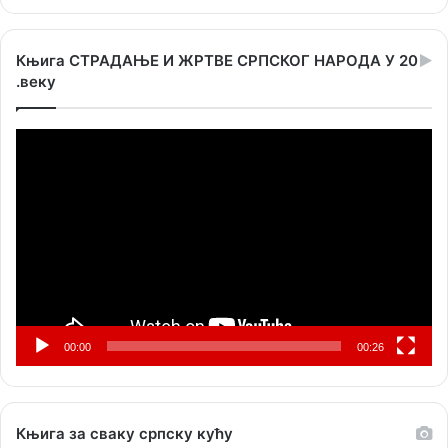
Књига СТРАДАЊЕ И ЖРТВЕ СРПСКОГ НАРОДА У 20
.веку
Прегледач
видео
записа
00:00
00:26
Књига за сваку српску кућу