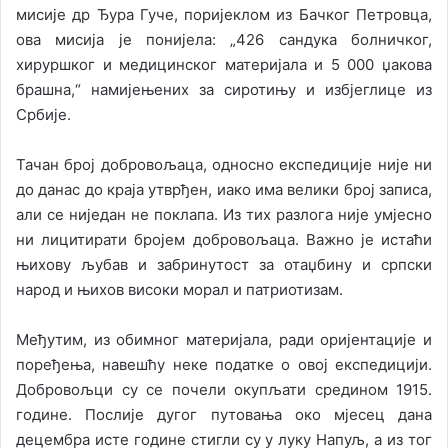
мисије др Ђура Гуче, поријеклом из Бачког Петровца,
ова мисија је понијела: „426 сандука болничког,
хируршког и медицинског материјала и 5 000 џакова
брашна,“ намијењених за сиротињу и избјеглице из
Србије.
Тачан број добровољаца, односно експедиције није ни
до данас до краја утврђен, иако има велики број записа,
али се ниједан не поклапа. Из тих разлога није умјесно
ни лицитирати бројем добровољаца. Важно је истаћи
њихову љубав и забринутост за отаџбину и српски
народ и њихов високи морал и патриотизам.
Међутим, из обимног материјала, ради оријентације и
поређења, навешћу неке податке о овој експедицији.
Добровољци су се почели окупљати средином 1915.
године. Послије дугог путовања око мјесец дана
децембра исте године стигли су у луку Напуљ, а из тог