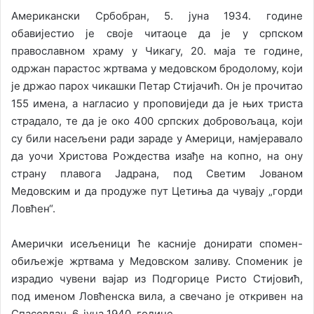
Американски Србобран, 5. јуна 1934. године
обавијестио је своје читаоце да је у српском
православном храму у Чикагу, 20. маја те године,
одржан парастос жртвама у медовском бродолому, који
је држао парох чикашки Петар Стијачић. Он је прочитао
155 имена, а нагласио у проповиједи да је њих триста
страдало, те да је око 400 српских добровољаца, који
су били насељени ради зараде у Америци, намјеравало
да уочи Христова Рождества изађе на копно, на ону
страну плавога Јадрана, под Светим Јованом
Медовским и да продуже пут Цетиња да чувају „горди
Ловћен“.
Амерички исељеници ће касније донирати спомен-
обиљежје жртвама у Медовском заливу. Споменик је
израдио чувени вајар из Подгорице Ристо Стијовић,
под именом Ловћенска вила, а свечано је откривен на
Спасовдан, 6. јуна 1940. године.