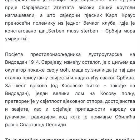
прије Сарајевског атентата високи бечки кругови
наглашавали, а што свједочи пјесник Карл Краус
преносећи полемику из једног бечког клуба, гдје је
констатовано да „Serben muss sterben – Србија мора
умријети“.
Посјета престолонасљедника Аустроугарске на
Видовдан 1914. Сарајеву, између осталог, је с циљем да
окупатор покаже своју моћ, мада су знали да је тај дан
стално присутан у свијести и надахнућу сваког Србина.
За шест вјекова (од Косовске битке – такође на
Видовдан), један велики лом на Косову пољу,
претворен је у свјетлост вјековног отпора, достојанства
и завјета, као и осјећаја припадности народу са
јуначком традицијом код кога је поимање Обилића
равно Спартанцу Леониди.