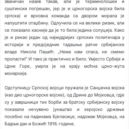
званичан назив такав, али је терминолошки и
суштински погрешан, јер је и црногорска војска била
српска) и врховна команда са двором морала је
напуштити отаџбину. Одлучила се на велики ризик, али
се показало касније да је то била једина солуција. Како
је и рекао један од најмудријих српских политичара у
историји и предсједник тадашње ратне србијанске
владе Никола Пашић: „Нема нам спаса, не смемо
пропасти!“ И тако је практично и било. Умјесто Србије и
Црне Горе, умрла је на крају моћна црно-жута
монархија.
Одступницу Српској војсци пружала је Санџачка војска
(као дио црногорске војске), од Дрине до Мојковца, гдје
су у завршници тих борби за братску србијанску војску
показали нечувено јунаштво и херојско држање
посебно на падинама Бјеласице, надомак Мојковца, на
Бадњи дан и Божић 1916. године.