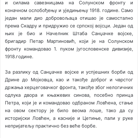
и силама савезницама на Солунском фронту и
коначном ослобођењу и уједињењу 1918. године. Само
један мали дио добровољаца отишао је самостално
према Скадру и придружио се српској војсци. Један од
њих је био и Начелник Штаба Санџачке војске,
бригадир Петар Мартиновић, који је на Солунском
фронту командовао 1. пуком југословенске дивизије,
1918.године.
За разлику од Санџачке војске и успјешних борби од
Дрине до Мојковца, као и такође доброг и чврстог
држања херцеговачког фронта, такође због нелогичних
одлука двора и књажевих синова, посебно принца
Петра, који је и командовао одбраном Ловћена, стање
на овом сектору је било веома лоше, тако да су
историјски Ловћен, а касније и Цетиње, пали у руке
непријатељу практично без веће борбе.