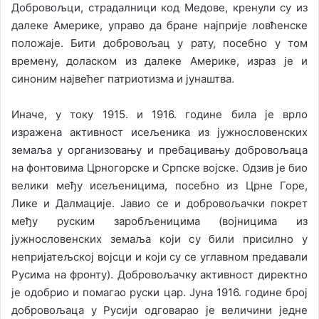
Добровољци, страдалници код Медове, кренули су из
далеке Америке, управо да бране најприје ловћенске
положаје. Бити добровољац у рату, посебно у том
времену, доласком из далеке Америке, израз је и
синоним највећег патриотизма и јунаштва.
Иначе, у току 1915. и 1916. године била је врло
изражена активност исељеника из јужнословенских
земаља у организовању и пребацивању добровољаца
на фонтовима Црногорске и Српске војске. Одзив је био
велики међу исељеницима, посебно из Црне Горе,
Лике и Далмације. Јавио се и добровољачки покрет
међу руским заробљеницима (војницима из
јужнословенских земаља који су били присилно у
непријатељској војсци и који су се углавном предавали
Русима на фронту). Добровољачку активност директно
је одобрио и помагао руски цар. Јуна 1916. године број
добровољаца у Русији одговарао је величини једне