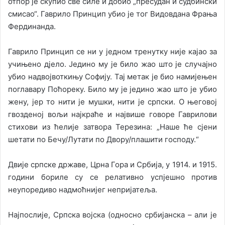
отпор је скупио све силе и добио „пресудан и судбински
смисао“. Гаврило Принцип убио је тог Видовдана Фрања
Фердинанда.
Гаврило Принцип се ни у једном тренутку није кајао за
учињено дјело. Једино му је било жао што је случајно
убио надвојвоткињу Софију. Тај метак је био намијењен
поглавару Поћореку. Било му је једино жао што је убио
жену, јер то нити је мушки, нити је српски. О његовој
гвозденој вољи најкраће и највише говоре Гаврилови
стихови из ћелије затвора Терезина: „Наше ће сјени
шетати по Бечу/Лутати по Двору/плашити господу.“
Двије српске државе, Црна Гора и Србија, у 1914. и 1915.
години бориле су се релативно успјешно против
неупоредиво надмоћнијег непријатеља.
Најпослије, Српска војска (односно србијанска – али је