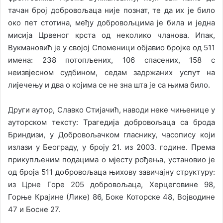
тачан број добровољаца није познат, те да их је било
око пет стотина, међу добровољцима је била и једна
мисија Црвеног крста од неколико чланова. Ипак,
Вукмановић је у својој Споменици објавио бројке од 511
имена: 238 потопљених, 106 спасених, 158 с
неизвјесном судбином, седам задржаних успут на
лијечењу и два о којима се не зна шта је са њима било.
Други аутор, Славко Стијачић, наводи неке чињенице у
ауторском тексту: Трагедија добровољаца са брода
Бриндизи, у Добровољачком гласнику, часопису који
излази у Београду, у броју 21. из 2003. године. Према
прикупљеним подацима о мјесту рођења, установио је
од броја 511 добровољаца њихову завичајну структуру:
из Црне Горе 205 добровољаца, Херцеговине 98,
Горње Крајине (Лике) 86, Боке Которске 48, Војводине
47 и Босне 27.