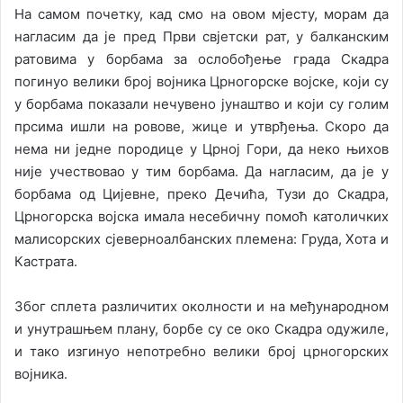
На самом почетку, кад смо на овом мјесту, морам да
нагласим да је пред Први свјетски рат, у балканским
ратовима у борбама за ослобођење града Скадра
погинуо велики број војника Црногорске војске, који су
у борбама показали нечувено јунаштво и који су голим
прсима ишли на ровове, жице и утврђења. Скоро да
нема ни једне породице у Црној Гори, да неко њихов
није учествовао у тим борбама. Да нагласим, да је у
борбама од Цијевне, преко Дечића, Тузи до Скадра,
Црногорска војска имала несебичну помоћ католичких
малисорских сјеверноалбанских племена: Груда, Хота и
Кастрата.
Због сплета различитих околности и на међународном
и унутрашњем плану, борбе су се око Скадра одужиле,
и тако изгинуо непотребно велики број црногорских
војника.