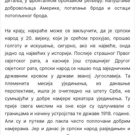
детаља, у фронталном бронзаном рељефу: напуштање
добровољаца Америке, потапање брода и остаци
потопљеног брода.
На крају, најкраће може се закључити, да је српски
народ у 20. вијеку, који је срећом прохујао, прошао
голготу и искушење, сигурно, ако не највеће, онда
једно од највећих у историји. Послије страшног Првог
свјетског рата, а касније још страшнијег Другог
свјетског рата, српски народ се нашао под заједничким
државним кровом у држави званој Југославија. Та
племенита мисија уједињења, из данашње
перспективе, ишла је очигледно на штету Срба, не
сумњајући у добре намјере креатора уједињења. Ту
прије свега мислим на оне који су одлучивали о
границама и начину устројства те државе 1918. године.
Али су и путеви до пакла често поплочани добрим
намјерама. Јер и данас је српски народ разједињен и