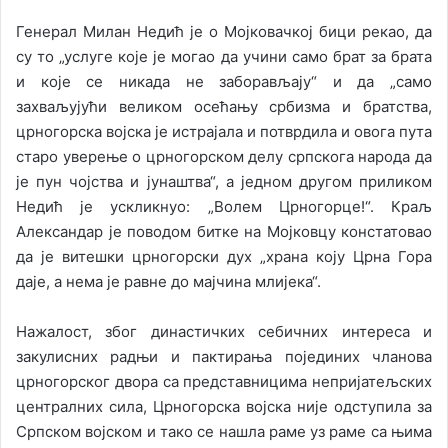
Генерал Милан Недић је о Мојковачкој бици рекао, да
су то „услуге које је могао да учини само брат за брата
и које се никада не заборављају“ и да „само
захваљујући великом осећању србизма и братства,
црногорска војска је истрајала и потврдила и овога пута
старо уверење о црногорском делу српскога народа да
је пун чојства и јунаштва“, а једном другом приликом
Недић је ускликнуо: „Волем Црногорце!“. Краљ
Александар је поводом битке на Мојковцу констатовао
да је витешки црногорски дух „храна коју Црна Гора
даје, а нема је равне до мајчина млијека“.
Нажалост, због династичких себичних интереса и
закулисних радњи и пактирања појединих чланова
црногорског двора са представницима непријатељских
централних сила, Црногорска војска није одступила за
Српском војском и тако се нашла раме уз раме са њима