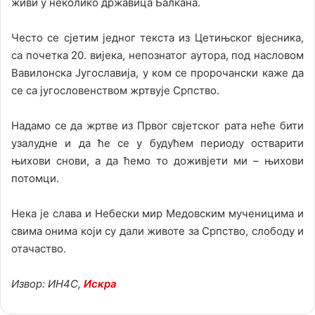
живи у неколико државица Балкана.
Често се сјетим једног текста из Цетињског вјесника,
са почетка 20. вијека, непознатог аутора, под насловом
Вавилонска Југославија, у ком се пророчански каже да
се са југословенством жртвује Српство.
Надамо се да жртве из Првог свјетског рата неће бити
узалудне и да ће се у будућем периоду остварити
њихови снови, а да ћемо то доживјети ми – њихови
потомци.
Нека је слава и Небески мир Медовским мученицима и
свима онима који су дали животе за Српство, слободу и
отачаство.
Извор: ИН4С,
Искра