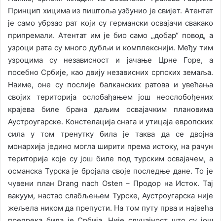
Принцип хицима из пиштоља узбунио је свијет. Атентат
је само убрзао рат који су германски освајачи свакако
припремали. Атентат им је био само „добар“ повод, а
узроци рата су много дубљи и комплекснији. Међу тим
узроцима су независност и јачање Црне Горе, а
посебно Србије, као двију независних српских земаља.
Наиме, оне су послије балканских ратова и увећања
својих територија ослобађањем још неослобођених
крајева биле брана даљим освајачким плановима
Аустроугарске. Констелација снага и утицаја европских
сила у том тренутку била је таква да се двојна
монархија једино могла ширити према истоку, на рачун
територија које су још биле под турским освајачем, а
османска Турска је бројала своје последње дане. То је
чувени план Drang nach Osten – Продор на Исток. Тај
вакуум, настао слабљењем Турске, Аустроугарска није
жељела ником да препусти. На том путу прва и највећа
препрека била је Србија. Није случајност што су још