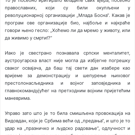
То је посебно иритирало младиће свих вјера, посебно
православних, који су били окупљени у
револуционарној организацији „Млада Босна“. Какав је
програм ове организације био, најбоље и најкраће
говори њено гесло: „Хоћемо ли да мремо у животу, или
да живимо у смрти!?“
Иако је свестрано познавала српски менталитет,
аустроугарска власт није могла да избјегне погрешку
сваког освајача, да баш тај свети дан изабере као
вријеме за демонстрацију и шепурење њиховог
престолонасљедника и војног заповједника и
главнокомандујућег на претходним војним пријетећим
маневрима.
Управо зато што је то била смишљена провокација на
Видовдан, који је Србима већи од „предања“, и што је то
удар на „празничко и људско радовање“, одлучност и