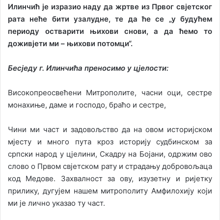
Илинчић је изразио наду да жртве из Првог свјетског
рата неће бити узалудне, те да ће се „у будућем
периоду остварити њихови снови, а да ћемо то
доживјети ми – њихови потомци“.
Бесједу г. Илинчића преносимо у цјелости:
Високопреосвећени Митрополите, часни оци, сестре
монахиње, даме и господо, браћо и сестре,
Чини ми част и задовољство да на овом историјском
мјесту и много пута кроз историју судбинском за
српски народ у цјелини, Скадру на Бојани, одржим ово
слово о Првом свјетском рату и страдању добровољаца
код Медове. Захвалност за ову, изузетну и ријетку
прилику, дугујем нашем митрополиту Амфилохију који
ми је лично указао ту част.