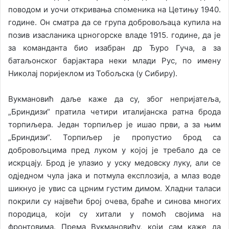
поводом и уочи откривања споменика на Цетињу 1940.
године. Он сматра да се група добровољаца купила на
позив изасланика црногорске владе 1915. године, да је
за команданта био изабран др Ђуро Гуча, а за
батаљонског барјактара неки млади Рус, по имену
Николај поријеклом из Тобољска (у Сибиру).
Вукмановић даље каже да су, због непријатеља,
„Бриндизи“ пратила четири италијанска ратна брода
торпиљера. Један торпиљер је ишао први, а за њим
„Бриндизи“. Торпиљер је пропустио брод са
добровољцима пред луком у којој је требало да се
искрцају. Брод је улазио у уску медовску луку, али се
одједном чула јака и потмула експлозија, а млаз воде
шикнуо је увис са црним густим димом. Хладни таласи
покрили су највећи број очева, браће и синова многих
породица, који су хитали у помоћ својима на
фронтовима. Према Вукмановићу, који сам каже да