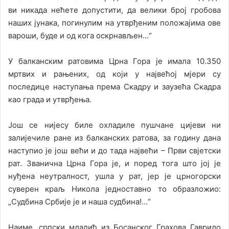
ви никада нећете допустити, да велики број гробова
наших јунака, погинулим на утврђеним положајима ове
вароши, буде и од кога оскрнављен…“
У балканским ратовима Црна Гора је имала 10.350
мртвих и рањених, од који у највећој мјери су
последице наступања према Скадру и заузећа Скадра
као града и утврђења.
Још се нијесу биле охладиле пушчане цијеви ни
залијечиле ране из балканских ратова, за годину дана
наступио је још већи и до тада највећи – Први свјетски
рат. Званична Црна Гора је, и поред тога што јој је
нуђена неутралност, ушла у рат, јер је црногорски
суверен краљ Никола једноставно то образложио:
„Судбина Србије је и наша судбина!…“
Наиме, српски младић из Босанског Грахова Гаврило