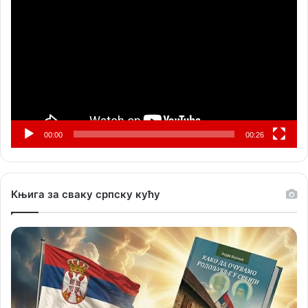
видео
записа
00:00
00:26
Књига за сваку српску кућу