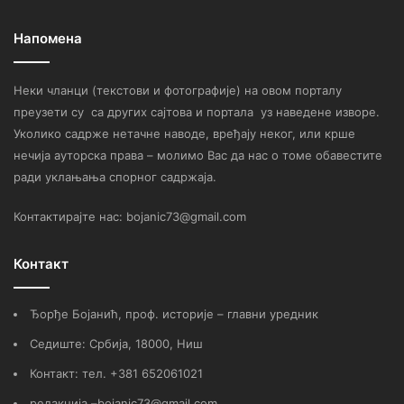
Напомена
Неки чланци (текстови и фотографије) на овом порталу
преузети су са других сајтова и портала уз наведене изворе.
Уколико садрже нетачне наводе, вређају неког, или крше
нечија ауторска права – молимо Вас да нас о томе обавестите
ради уклањања спорног садржаја.
Контактирајте нас: bojanic73@gmail.com
Контакт
Ђорђе Бојанић, проф. историје – главни уредник
Седиште: Србија, 18000, Ниш
Контакт: тел. +381 652061021
редакција –bojanic73@gmail.com