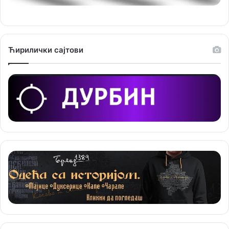
и
ј
е
Ћирилички сајтови