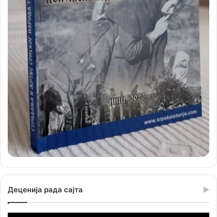
Деценија рада сајта