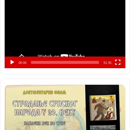
Прегледач
видео
записа
00:00
51:35