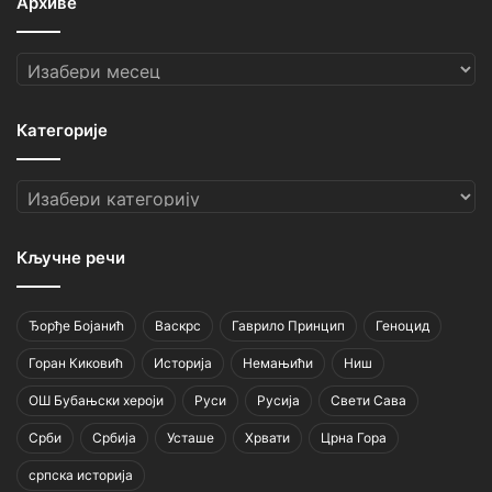
Архиве
Архиве
Категорије
Категорије
Кључне речи
Ђорђе Бојанић
Васкрс
Гаврило Принцип
Геноцид
Горан Киковић
Историја
Немањићи
Ниш
ОШ Бубањски хероји
Руси
Русија
Свети Сава
Срби
Србија
Усташе
Хрвати
Црна Гора
српска историја