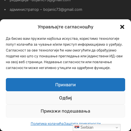
администратор – bojanic73@gmail.com
…
Управљајте сагласношћу
Сајт није под финансијским, политичким и идеолошким
Да бисмо вам пружили најбоља искуства, користимо технологије
утицајем ни једне политичке опције или организације. Сајт није
попут колачића за чување и/или приступ информацијама о уређају.
профитабилан, заснива се на добровољном раду.
Сагласност за ове технологије ће нам омогућити да обрађујемо
податке као што су понашање прегледања или јединствени ИД-ови
на овој веб страници. Недавање сагласности или повлачење
сагласности може негативно утицати на одређене функције.
Пријавите се на наш бесплатни Билтен (newsletter)
Прихвати
Унесите
Одбиј
Вашу
мејл
Прикажи подешавања
адресу
Политика колачића
Заштита приватности
Serbian