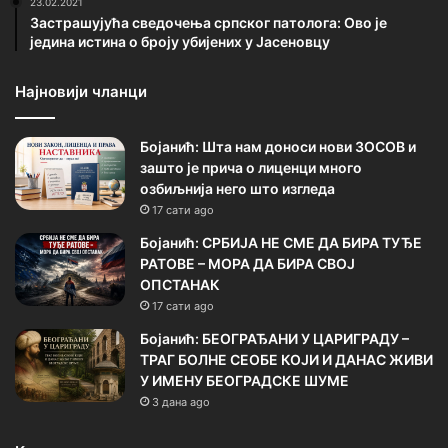
23.02.2021
Застрашујућа сведочења српског патолога: Ово је
једина истина о броју убијених у Јасеновцу
Најновији чланци
Бојанић: Шта нам доноси нови ЗОСОВ и
зашто је прича о лиценци много
озбиљнија него што изгледа
17 сати ago
Бојанић: СРБИЈА НЕ СМЕ ДА БИРА ТУЂЕ
РАТОВЕ – МОРА ДА БИРА СВОЈ
ОПСТАНАК
17 сати ago
Бојанић: БЕОГРАЂАНИ У ЦАРИГРАДУ –
ТРАГ БОЛНЕ СЕОБЕ КОЈИ И ДАНАС ЖИВИ
У ИМЕНУ БЕОГРАДСКЕ ШУМЕ
3 дана ago