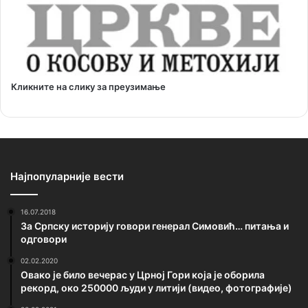
Кликните на слику за преузимање
Најпопуларније вести
16.07.2018
За Српску историју говори генерал Симовић… питања и
одговори
02.02.2020
Овако је било вечерас у Црној Гори која је оборила
рекорд, око 250000 људи у литији (видео, фотографије)