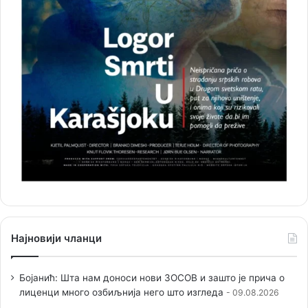
Најновији чланци
Бојанић: Шта нам доноси нови ЗОСОВ и зашто је прича о
лиценци много озбиљнија него што изгледа
09.08.2026