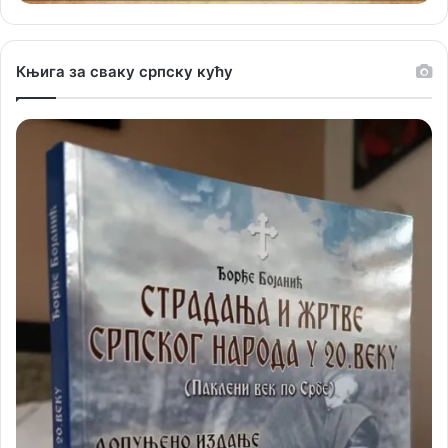
Књига за сваку српску кућу