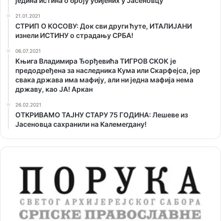
једина истина о броју убијених у Јасеновцу
21.01.2021
СТРИП О KОСОВУ: Док сви други ћуте, ИТАЛИЈАНИ
изнели ИСТИНУ о страдању СРБА!
06.07.2021
Књига Владимира Ђорђевића ТИГРОВ СКОК је
предодређена за наследника Кума или Скарфејса, јер
свака држава има мафију, али ни једна мафија нема
државу, као ЈА! Аркан
26.02.2021
ОТKРИВАМО ТАЈНУ СТАРУ 75 ГОДИНА: Лешеве из
Јасеновца сахранили на Kалемегдану!