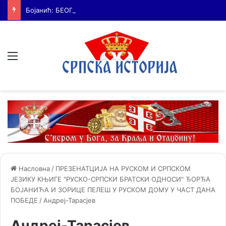
Бојанић: БЕОГРАЂАНИ У ЦАРИГРАДУ – ТРАГ БОЛНЕ СЕОБЕ КОЈИ И ДАНАС ЖИВИ У ИМЕНУ БЕОГРАДСКЕ ШУМЕ
Мени
Насловна
/
ПРЕЗЕНАТЦИЈА НА РУСКОМ И СРПСКОМ
ЈЕЗИКУ КЊИГЕ "РУСКО-СРПСКИ БРАТСКИ ОДНОСИ" ЂОРЂА
БОЈАНИЋА И ЗОРИЦЕ ПЕЛЕШ У РУСКОМ ДОМУ У ЧАСТ ДАНА
ПОБЕДЕ
/
Андреј-Тарасјев
Андреј-Тарасјев