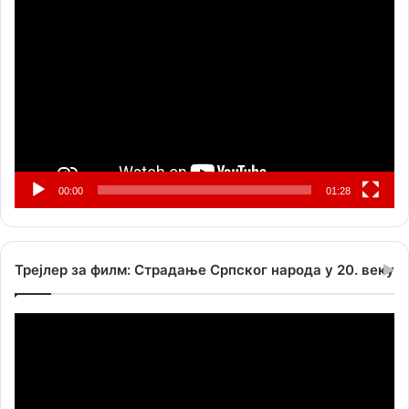
Прегледач
видео
записа
00:00
01:28
Трејлер за филм: Страдање Српског народа у 20. веку
Прегледач
видео
записа