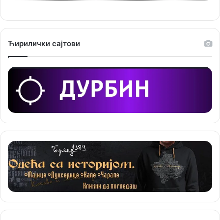
и
ј
е
Ћирилички сајтови