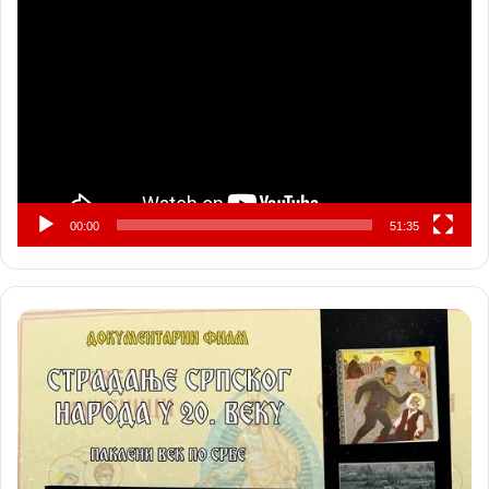
видео
записа
00:00
51:35