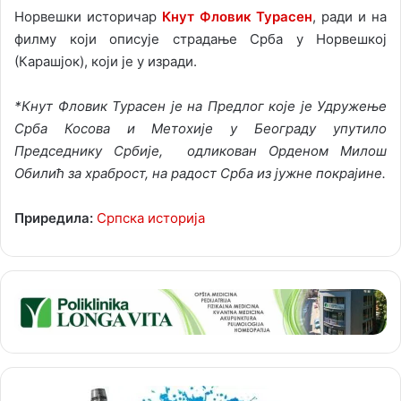
Норвешки историчар
Кнут Фловик Турасен
, ради и на
филму који описује страдање Срба у Норвешкој
(Карашјок), који је у изради.
*Кнут Фловик Турасен је на Предлог које је Удружење
Срба Косова и Метохије у Београду упутило
Председнику Србије, одликован Орденом Милош
Обилић за храброст, на радост Срба из јужне покрајине.
Приредила:
Српска историја