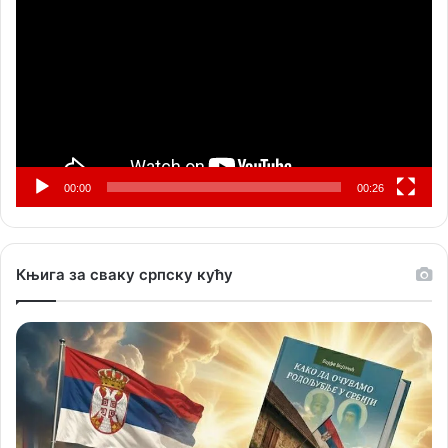
записа
00:00
00:26
Књига за сваку српску кућу