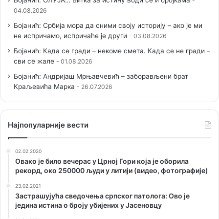
04.08.2026
Бојанић: Србија мора да сними своју историју – ако је ми
не испричамо, испричаће је други
03.08.2026
Бојанић: Када се гради – некоме смета. Када се не гради –
сви се жале
01.08.2026
Бојанић: Андријаш Мрњавчевић – заборављени брат
Краљевића Марка
26.07.2026
Наjпопуларније вести
02.02.2020
Овако је било вечерас у Црној Гори која је оборила
рекорд, око 250000 људи у литији (видео, фотографије)
23.02.2021
Застрашујућа сведочења српског патолога: Ово је
једина истина о броју убијених у Јасеновцу