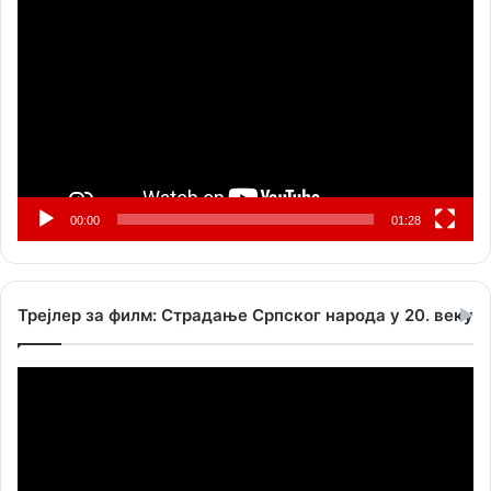
видео
записа
00:00
01:28
Трејлер за филм: Страдање Српског народа у 20. веку
Прегледач
видео
записа