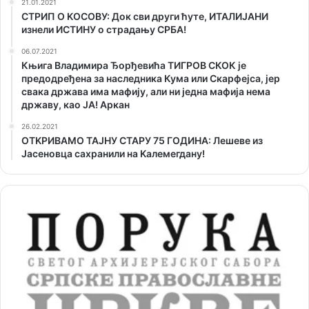
21.01.2021
СТРИП О KОСОВУ: Док сви други ћуте, ИТАЛИЈАНИ
изнели ИСТИНУ о страдању СРБА!
06.07.2021
Књига Владимира Ђорђевића ТИГРОВ СКОК је
предодређена за наследника Кума или Скарфејса, јер
свака држава има мафију, али ни једна мафија нема
државу, као ЈА! Аркан
26.02.2021
ОТKРИВАМО ТАЈНУ СТАРУ 75 ГОДИНА: Лешеве из
Јасеновца сахранили на Kалемегдану!