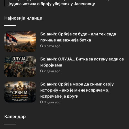
једина истина о броју убијених у Јасеновцу
Најновији чланци
Бојанић: Србија се буди – али тек сада
почиње најважнија битка
8 сати ago
Бојанић: ОЛУЈА… Битка за истину води се
и бројкама
2 дана ago
Бојанић: Србија мора да сними своју
историју – ако је ми не испричамо,
испричаће је други
3 дана ago
Календар