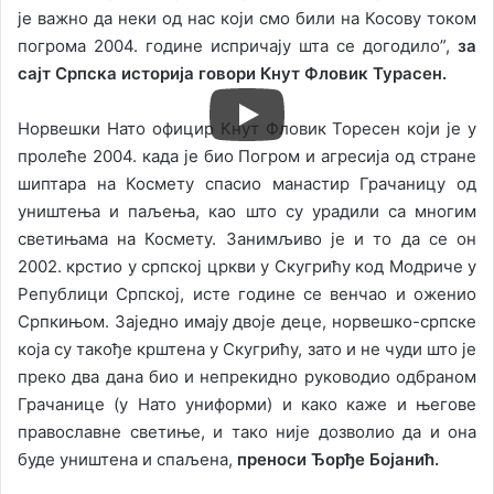
је важно да неки од нас који смо били на Косову током
погрома 2004. године испричају шта се догодило”,
за
сајт Српска историја говори Кнут Фловик Турасен.
Норвешки Нато официр Кнут Фловик Торесен који је у
пролеће 2004. када је био Погром и агресија од стране
шиптара на Космету спасио манастир Грачаницу од
уништења и паљења, као што су урадили са многим
светињама на Космету. Занимљиво је и то да се он
2002. крстио у српској цркви у Скугрићу код Модриче у
Републици Српској, исте године се венчао и оженио
Српкињом. Заједно имају двоје деце, норвешко-српске
која су такође крштена у Скугрићу, зато и не чуди што је
преко два дана био и непрекидно руководио одбраном
Грачанице (у Нато униформи) и како каже и његове
православне светиње, и тако није дозволио да и она
буде уништена и спаљена,
преноси Ђорђе Бојанић.