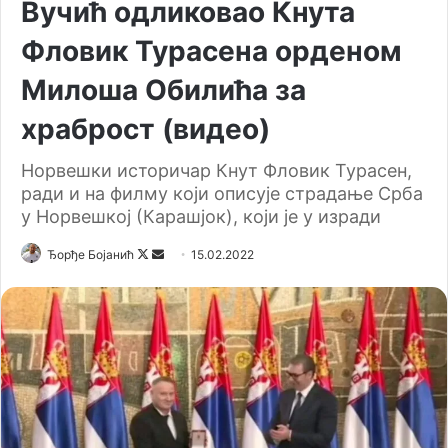
Вучић одликовао Кнута
Фловик Турасена орденом
Милоша Обилића за
храброст (видео)
Норвешки историчар Кнут Фловик Турасен,
ради и на филму који описује страдање Срба
у Норвешкој (Карашјок), који је у изради
Ђорђе Бојанић
F
S
15.02.2022
o
e
l
n
l
d
o
a
w
n
o
e
n
m
X
a