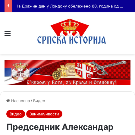
Бојанић: ВОЈА ТАНКОСИЋ – ЧОВЕК КОГА СУ СЕ ПЛАШИЛИ И ЖИВОГ И МРТВОГ, а нема ни споненик
Мени
Насловна
/
Видео
Видео
Занимљивости
Председник Александар