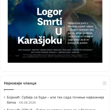
Најновији чланци
Бојанић: Србија се буди – али тек сада почиње најважнија
битка
06.08.2026
Бојанић: ОЛУЈА… Битка за истину води се и бројкама