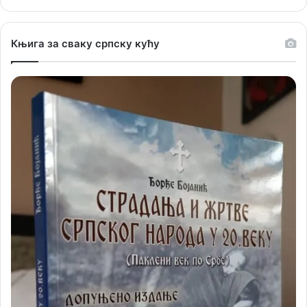
Књига за сваку српску кућу