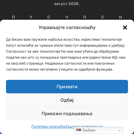
август 2026.
П
У
С
Ч
П
С
Н
Управљајте сагласношћу
1
2
Да бисмо вам пружили најбоља искуства, користимо технологије
3
4
5
6
7
8
9
попут колачића за чување и/или приступ информацијама о уређају.
Сагласност за ове технологије ће нам омогућити да обрађујемо
10
11
12
13
14
15
16
податке као што су понашање прегледања или јединствени ИД-ови
на овој веб страници. Недавање сагласности или повлачење
17
18
19
20
21
22
23
сагласности може негативно утицати на одређене функције.
24
25
26
27
28
29
30
Прихвати
31
Одбиј
« јул
Прикажи подешавања
Архиве
Политика колачића
Заштита приватности
Serbian