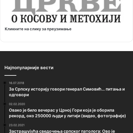
Кликните на слику за преузимање
Најпопуларније вести
16.07.2018
За Српску историју говори генерал Симовић… питања и
одговори
02.02.2020
Овако је било вечерас у Црној Гори која је оборила
рекорд, око 250000 људи у литији (видео, фотографије)
23.02.2021
Застрашујућа сведочења српског патолога: Ово је