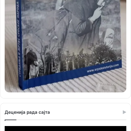
Деценија рада сајта
Прегледач