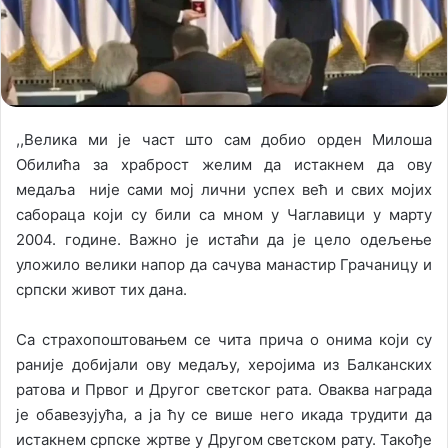
i
l
,,Велика ми је част што сам добио орден Милоша
Обилића за храброст желим да истакнем да ову
медаља није сами мој лични успех већ и свих мојих
сабораца који су били са мном у Чаглавици у марту
2004. године. Важно је истаћи да је цело одељење
уложило велики напор да сачува манастир Грачаницу и
српски живот тих дана.
Са страхопоштовањем се чита прича о онима који су
раније добијали ову медаљу, херојима из Балканских
ратова и Првог и Другог светског рата. Оваква награда
је обавезујућа, а ја ћу се више него икада трудити да
истакнем српске жртве у Другом светском рату. Такође