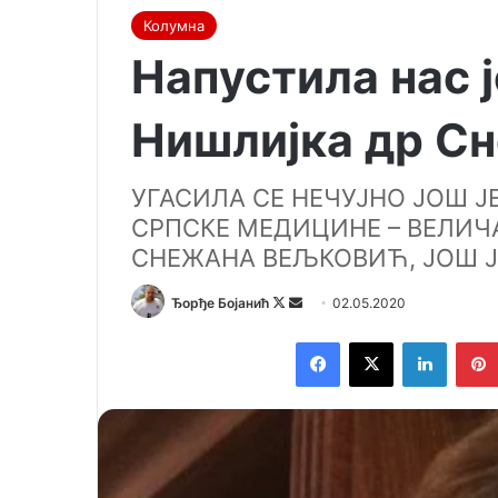
Колумна
Напустила нас 
Нишлијка др С
УГАСИЛА СЕ НЕЧУЈНО ЈОШ Ј
СРПСКЕ МЕДИЦИНЕ – ВЕЛИ
СНЕЖАНА ВЕЉКОВИЋ, ЈОШ Ј
Ђорђе Бојанић
F
S
02.05.2020
o
e
Facebook
X
LinkedIn
l
n
l
d
o
a
w
n
o
e
n
m