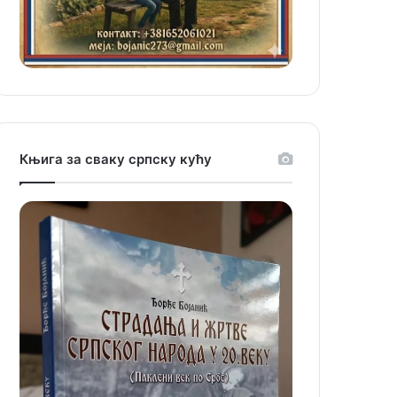
Књига за сваку српску кућу