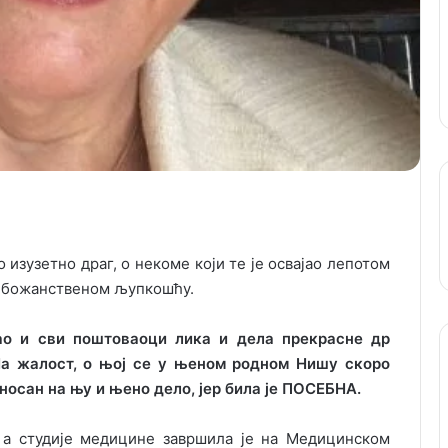
 изузетно драг, о некоме који те је освајао лепотом
ом божанственом љупкошћу.
ао и сви поштоваоци лика и дела прекрасне др
а жалост, о њој се у њеном родном Нишу скоро
носан на њу и њено дело, јер била је ПОСЕБНА.
а студије медицине завршила је на Медицинском