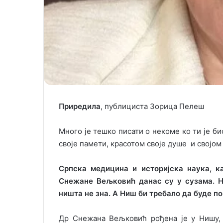
Приредила
, публициста Зорица Пелеш
Много је тешко писати о некоме ко ти је био
своје памети, красотом своје душе и свој
Српска медицина и историјска наука, к
Снежане Вељковић данас су у сузама. Н
ништа не зна. А Ниш би требало да буде по
Др Снежана Вељковић рођена је у Нишу, 