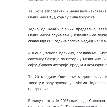
Тешко је заборавити и њена величанствена
медицине СЛД, која су била врхунска.
Једно од њених сјајних предавања, вез
медицински случајеви у извештајима лек
академији 800 година српске медицине“ у ма
А њено , такође одлично, предавање „Изг
састанку Секције за историју медицине СЛД
сајту „Српска историја“ вредни и неуморни 
Те 2014.године Одељење медицинских на
животу и раду чувеног др Аћима Недовића
предавање .
Велику пажњу је 2016.године др Снежана 
није знао санскрит“ . То је дивна књига у к