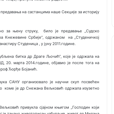
 предавања на састанцима наше Секције за историју
ано за њену струку, било је предавање „Судско
ара Кнежевине Србије“, одржаном на „Студеничкој
настиру Студеница , у јуну 2011.године.
убљена битка др Драге Љочић“, које је одржала на
, 20. марта 2014.године, објавио је после тога на
проф.Ђорђе Бојанић.
ука САНУ организовало је научни скуп посвећен
 о коме је др Снежана Вељковић одржала изузетно
Вељковић привукла сјајном књигом „Господин који
ојој је танано животописан узбудљив живот др Милана