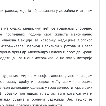
их радова, које је објављивала у домаћим и станим
ла на судску медицину, већ се годинама упоредно
се последњих година свог живота максимално
их чланова Секције за историју медицине Српског
 истраживала период Балканских ратова и Првог
а према прим др Александру Недоку и проф.др Брани
и подстицај за њена истраживања на пољу историје
 чудесним мирисом своје заносне душе и својим
неописиву срећу и радост међу свим члановима
је њен изненадни одлазак у град вечности срца свих
Д обавио претешким плаштом туге кога сатима и
тапамо сузама и болним уздасима. Јер тешко је
ано лице, препуно животне радости.