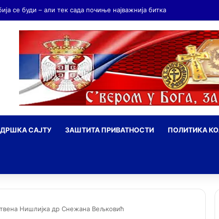
бија се буди – али тек сада почиње најважнија битка
ДРШКА САЈТУ
ЗАШТИТА ПРИВАТНОСТИ
ПОЛИТИКА К
ражи
ствена Нишлијка др Снежана Вељковић