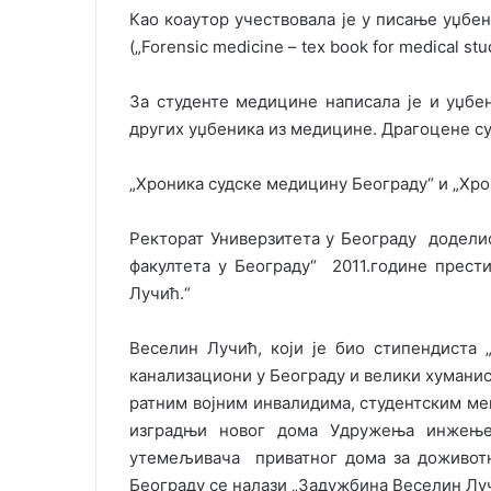
Као коаутор учествовала је у писање уџб
(„Forensic medicine – tex book for medical s
За студенте медицине написала је и уџбен
других уџбеника из медицине. Драгоцене су
„Хроника судске медицину Београду“ и „Хро
Ректорат Универзитета у Београду доделио
факултета у Београду“ 2011.године прест
Лучић.“
Веселин Лучић, који је био стипендиста 
канализациони у Београду и велики хуманист
ратним војним инвалидима, студентским мен
изградњи новог дома Удружења инжењер
утемељивача приватног дома за доживотни
Београду се налази „Задужбина Веселин Лучи