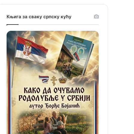
Књига за сваку српску кућу