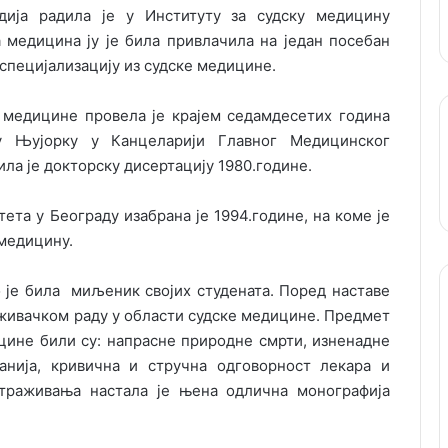
дија радила је у Институту за судску медицину
 медицина ју је била привлачила на један посебан
 специјализацију из судске медицине.
 медицине провела је крајем седамдесетих година
у Њујорку у Канцеларији Главног Медицинског
ла је докторску дисертацију 1980.године.
та у Београду изабрана је 1994.године, на коме је
 медицину.
о је била миљеник својих студената. Поред наставе
живачком раду у области судске медицине. Предмет
цине били су: напрасне природне смрти, изненадне
анија, кривична и стручна одговорност лекара и
страживања настала је њена одлична монографија