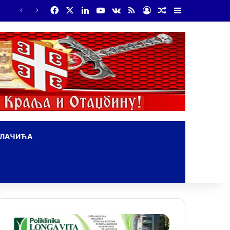
Facebook
X
LinkedIn
YouTube
vk.com
RSS
Log In
Random Article
Sidebar
ОЛАЧИЋА