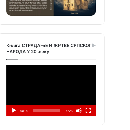
Књига СТРАДАЊЕ И ЖРТВЕ СРПСКОГ
НАРОДА У 20 .веку
Прегледач
видео
записа
00:00
00:26