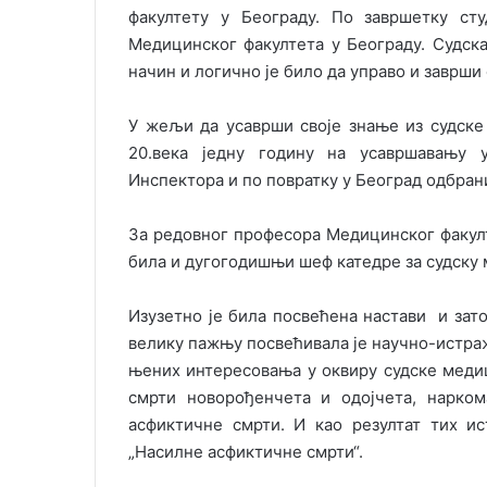
факултету у Београду. По завршетку сту
Медицинског факултета у Београду. Судска
начин и логично је било да управо и заврши
У жељи да усаврши своје знање из судске
20.века једну годину на усавршавању 
Инспектора и по повратку у Београд одбрани
За редовног професора Медицинског факулте
била и дугогодишњи шеф катедре за судску
Изузетно је била посвећена настави и зат
велику пажњу посвећивала је научно-истра
њених интересовања у оквиру судске меди
смрти новорођенчета и одојчета, нарком
асфиктичне смрти. И као резултат тих и
„Насилне асфиктичне смрти“.