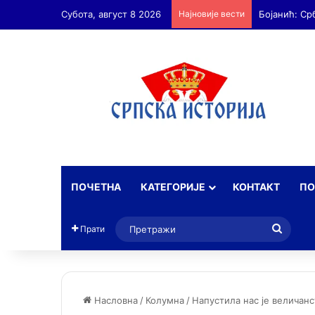
Субота, август 8 2026
Најновије вести
Бојанић: Ср
ПОЧЕТНА
КАТЕГОРИЈЕ
КОНТАКТ
ПО
Прет
Прати
Насловна
/
Колумна
/
Напустила нас је величан