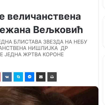
је величанствена
нежана Вељковић
ЕДНА БЛИСТАВА ЗВЕЗДА НА НЕБУ
ЧАНСТВЕНА НИШЛИЈКА ДР
Е ЈЕДНА ЖРТВА КОРОНЕ
Pinterest
VKontakte
Skype
Messenger
Подели путем мејла
Штампај