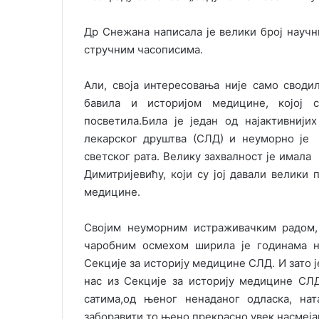
Др Снежана написала је велики број научн
стручним часописима.
Али, своја интересовања није само своди
бавила и историјом медицине, којој 
посветила.Била је један од најактивниј
лекарског друштва (СЛД) и неуморно је
светског рата. Велику захвалност је имал
Димитријевићу, који су јој давали велик
медицине.
Својим неуморним истраживачким радом,
чаробним осмехом ширила је годинама 
Секције за историју медицине СЛД. И зато 
нас из Секције за историју медицине СЛ
сатима,од њеног ненаданог одласка, на
заборавити то њено прекрасно увек насмеј