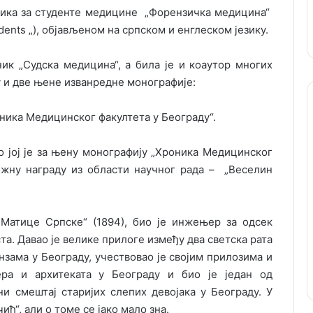
еника за студенте медицине „Форензичка медицина“
tudents „), објављеном на српском и енглеском језику.
ик „Судска медицина“, а била је и коаутор многих
 и две њене изванредне монографије:
ника Медицинског факултета у Београду“.
 јој је за њену монографију „Хроника Медицинског
ижну награду из области научног рада – „Веселин
„Матице Српске“ (1894), био је инжењер за одсек
а. Давао је велике прилоге између два светска рата
зама у Београду, учествовао је својим прилозима и
а и архитеката у Београду и био је један од
 смештај старијих слепих девојака у Београду. У
ћ“, али о томе се јако мало зна.