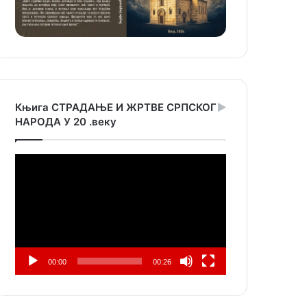
Књига СТРАДАЊЕ И ЖРТВЕ СРПСКОГ
НАРОДА У 20 .веку
Прегледач
видео
записа
00:00
00:26