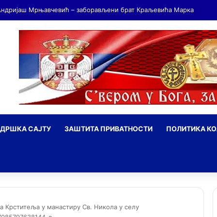
ДРШКА САЈТУ
ЗАШТИТА ПРИВАТНОСТИ
ПОЛИТИКА К
ражи
на Крститеља у манастиру Св. Никола у селу