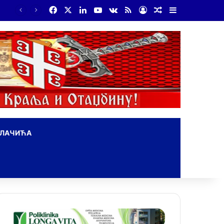
Facebook
X
LinkedIn
YouTube
vk.com
RSS
Log In
Random Article
Sidebar
На Дражин дан у Лондону обележено 80. година од мучког убиства генерала Драгољуба Драже Михаиловића
ОЛАЧИЋА