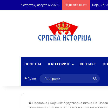
Четвртак, август 6 2026
Најновије вести
ПОЧЕТНА
КАТЕГОРИЈЕ
КОНТАКТ
ПО
Прет
Прати
Насловна
/
Бојанић: Чудотворна икона Св. Јова