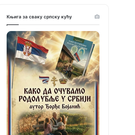
Књига за сваку српску кућу