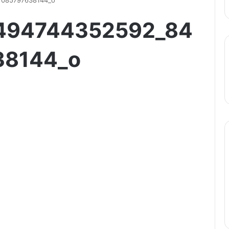
7085797638144_o
494744352592_84
38144_o