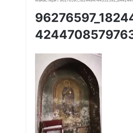
Манастири
/
96276597_1824494744352592_844244
96276597_1824
424470857976