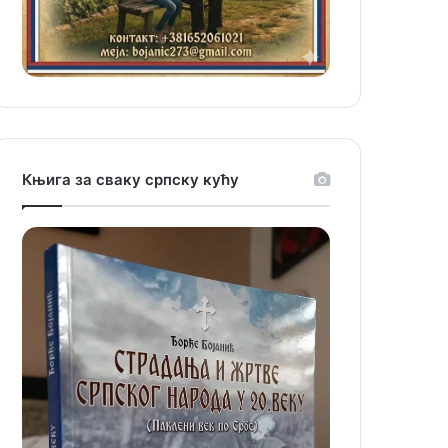
Књига за сваку српску кућу