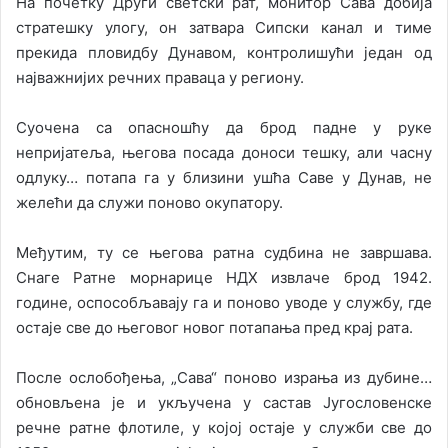
На почетку Други светски рат, монитор Сава добија
стратешку улогу, он затвара Сипски канал и тиме
прекида пловидбу Дунавом, контролишући један од
најважнијих речних праваца у региону.
Суочена са опасношћу да брод падне у руке
непријатеља, његова посада доноси тешку, али часну
одлуку… потапа га у близини ушћа Саве у Дунав, не
желећи да служи поново окупатору.
Међутим, ту се његова ратна судбина не завршава.
Снаге Ратне морнарице НДХ извлаче брод 1942.
године, оспособљавају га и поново уводе у службу, где
остаје све до његовог новог потапања пред крај рата.
После ослобођења, „Сава“ поново израња из дубине…
обновљена је и укључена у састав Југословенске
речне ратне флотиле, у којој остаје у служби све до