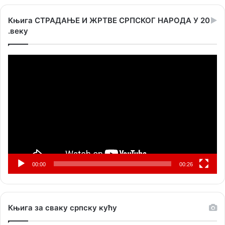
Књига СТРАДАЊЕ И ЖРТВЕ СРПСКОГ НАРОДА У 20
.веку
Прегледач
видео
записа
00:00
00:26
Књига за сваку српску кућу