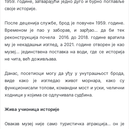
1959. године, затварајући једно дуго и бурно поглавље
своје историје.
После деценија службе, брод је повучен 1959. године.
Временом је пао у заборав, и зарђао… да би тек
реконструкција почела 2016. до 2018. године вратила
му је некадашњи изглед, а 2021. године отворен је као
музеј… јединствена поставка на води, где се историја
не чита, већ доживљава.
Данас, посетиоци могу да уђу у унутрашњост брода,
виде како је изгледао живот морнара, како су
функционисали топови, командни мост и уски, челични
ходници у којима се одлучивала судбина.
Жива учионица историје
Овакав музеј није само туристичка атракција… он је