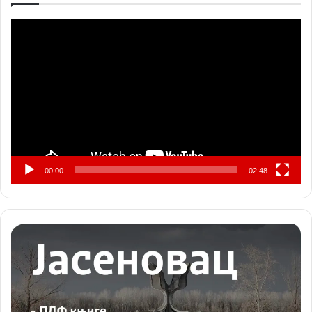
Прегледач
видео
записа
00:00
02:48