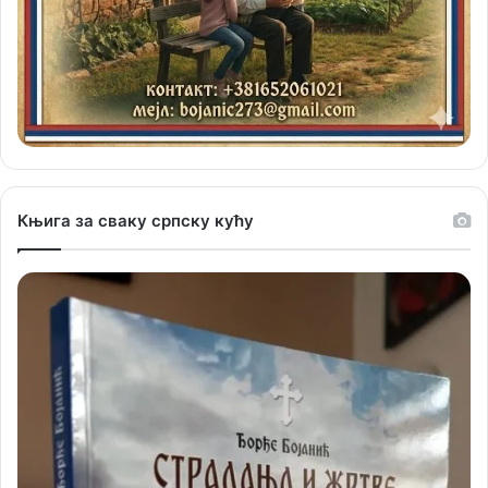
Књига за сваку српску кућу