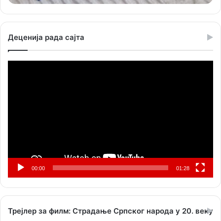
Деценија рада сајта
Прегледач
видео
записа
00:00
01:28
Трејлер за филм: Страдање Српског народа у 20. веку