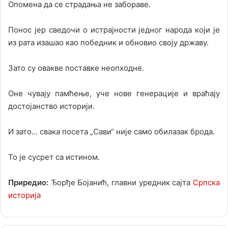
Опомена да се страдања не забораве.
Понос јер сведочи о истрајности једног народа који је
из рата изашао као победник и обновио своју државу.
Зато су овакве поставке неопходне.
Оне чувају памћење, уче нове генерације и враћају
достојанство историји.
И зато… свака посета „Сави“ није само обилазак брода.
То је сусрет са истином.
Приредио:
Ђорђе Бојанић, главни уредник сајта
Српска
историја