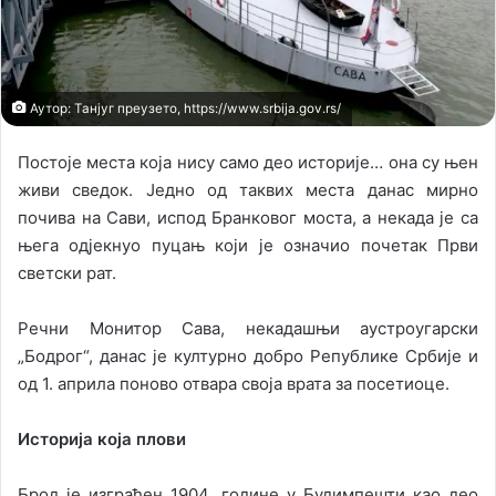
Аутор: Танјуг преузето, https://www.srbija.gov.rs/
Постоје места која нису само део историје… она су њен
живи сведок. Једно од таквих места данас мирно
почива на Сави, испод Бранковог моста, а некада је са
њега одјекнуо пуцањ који је означио почетак Први
светски рат.
Речни Монитор Сава, некадашњи аустроугарски
„Бодрог“, данас је културно добро Републике Србије и
од 1. априла поново отвара своја врата за посетиоце.
Историја која плови
Брод је изграђен 1904. године у Будимпешти као део