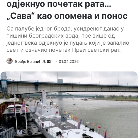
одјекнуо почетак рата…
„Сава“ као опомена и понос
Са палубе једног брода, усидреног данас у
тишини београдских вода, пре више од
једног века одјекнуо је пуцањ који је запалио
свет и означио почетак Први светски рат.
Ђорђе Бојанић
F
S
01.04.2026
o
e
l
n
l
d
o
a
w
n
o
e
n
m
X
a
i
l