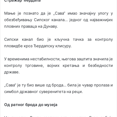
Стражар Ђердапа
Мање је познато да је „Сава“ имао значајну улогу у
обезбеђивању Сипског канала… једног од најважнијих
пловних праваца на Дунаву.
Сипски канал био је кључна тачка за контролу
пловидбе кроз Ђердапску клисуру.
У временима нестабилности, његова заштита значила је
контролу трговине, војних кретања и безбедности
државе.
„Сава“ је ту био више од брода… била је чувар пролаза и
симбол државног суверенитета на реци.
Од ратног брода до музеја