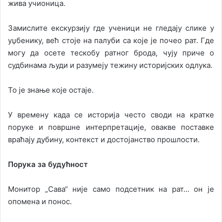
жива учионица.
Замислите екскурзију где ученици не гледају слике у
уџбенику, већ стоје на палуби са које је почео рат. Где
могу да осете тескобу ратног брода, чују приче о
судбинама људи и разумеју тежину историјских одлука.
То је знање које остаје.
У времену када се историја често своди на кратке
поруке и површне интерпретације, овакве поставке
враћају дубину, контекст и достојанство прошлости.
Порука за будућност
Монитор „Сава“ није само подсетник на рат… он је
опомена и понос.