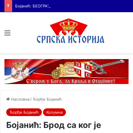
Бојанић: БЕОГРАЂАНИ У ЦАРИГРАДУ – ТРАГ БОЛНЕ СЕОБЕ КОЈИ И ДАНАС ЖИВИ У ИМЕНУ БЕОГРАДСКЕ ШУМЕ
Мени
Насловна
/
Ђорђе Бојанић
Ђорђе Бојанић
Колумна
Бојанић: Брод са ког је