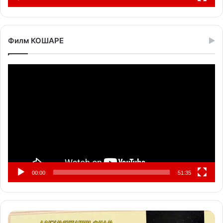
Филм КОШАРЕ
Прегледач
видео
записа
00:00
51:35