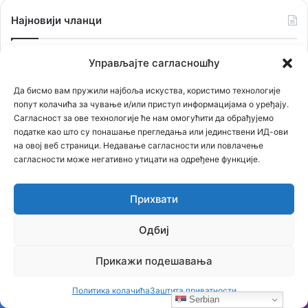
Најновији чланци
Бојанић: Шта нам доноси нови ЗОСОВ и зашто је прича о
Управљајте сагласношћу
лиценци много озбиљнија него што изгледа
09.08.2026
Да бисмо вам пружили најбоља искуства, користимо технологије
Бојанић: СРБИЈА НЕ СМЕ ДА БИРА ТУЂЕ РАТОВЕ – МОРА
попут колачића за чување и/или приступ информацијама о уређају.
ДА БИРА СВОЈ ОПСТАНАК
09.08.2026
Сагласност за ове технологије ће нам омогућити да обрађујемо
Бојанић: БЕОГРАЂАНИ У ЦАРИГРАДУ – ТРАГ БОЛНЕ СЕОБЕ
податке као што су понашање прегледања или јединствени ИД-ови
на овој веб страници. Недавање сагласности или повлачење
КОЈИ И ДАНАС ЖИВИ У ИМЕНУ БЕОГРАДСКЕ ШУМЕ
сагласности може негативно утицати на одређене функције.
07.08.2026
Бојанић: Србија се буди – али тек сада почиње најважнија
битка
06.08.2026
Прихвати
Бојанић: ОЛУЈА… Битка за истину води се и бројкама
Одбиј
04.08.2026
Прикажи подешавања
Наjпопуларније вести
Политика колачића
Заштита приватности
Serbian