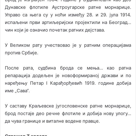
Дунавске флотиле Аустроугарске ратне морнарице.
Управо са њега су у ноћи између 28. и 29. јула 1914.
испаљени први артиљеријски пројектили на Београд…
чин који је означио почетак ратних дејстава.
У Великом рату учествовао је у ратним операцијама
против Србије.
После рата, судбина брода се мења… као ратна
репарација додељен је новоформираној држави и по
наређењу Петар I Карађорђевић 1919. године добија
име „Сава“.
У саставу Краљевске југословенске ратне морнарице,
брод постаје део речне флотиле и добија нову улогу…
да чува границе и виталне водене правце.