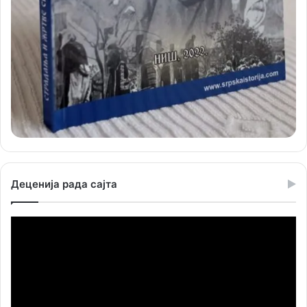
Деценија рада сајта
Прегледач
видео
записа