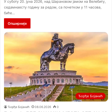
У суботу 20. јуна 2026, над Шарановом јамом на Велебиту,
седамнаесту годину за редом, са почетком у 11 часова,
биће…
Опширније
Ђорђе Бојанић
Ђорђе Бојанић
08.06.2026
0