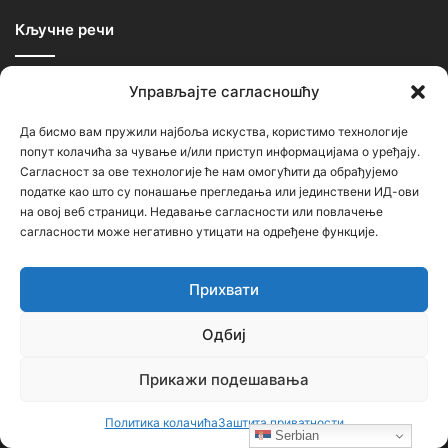
Кључне речи
Управљајте сагласношћу
Ђорђе Бојанић
Васкрс
Гаврило Принцип
Геноцид
Горан Киковић
Историја
Немањићи
Ниш
Да бисмо вам пружили најбоља искуства, користимо технологије
попут колачића за чување и/или приступ информацијама о уређају.
ОШ Бубањски хероји
Руси
Русија
Свети Сава
Сагласност за ове технологије ће нам омогућити да обрађујемо
податке као што су понашање прегледања или јединствени ИД-ови
Срби
Србија
Усташе
Хрвати
Црна Гора
на овој веб страници. Недавање сагласности или повлачење
српска историја
сагласности може негативно утицати на одређене функције.
Напомена
Прихвати
Одбиј
Неки чланци (текстови и фотографије) на овом порталу
преузети су са других сајтова и портала уз наведене изворе.
Прикажи подешавања
Уколико садрже нетачне наводе, вређају неког, или крше
нечија ауторска права – молимо Вас да нас о томе обавестите
Политика колачића
Заштита приватности
Serbian
ради уклањања спорног садржаја.