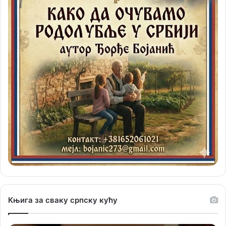
Књига за сваку српску кућу