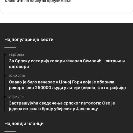
Кликните на слику за преузимање
Најпопуларније вести
16.07.2018
За Српску историју говори генерал Симовић… питања и
одговори
02.02.2020
Овако је било вечерас у Црној Гори која је оборила
рекорд, око 250000 људи у литији (видео, фотографије)
23.02.2021
Застрашујућа сведочења српског патолога: Ово је
једина истина о броју убијених у Јасеновцу
Најновији чланци