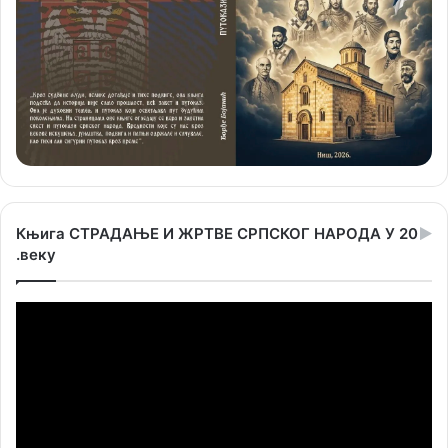
Књига СТРАДАЊЕ И ЖРТВЕ СРПСКОГ НАРОДА У 20
.веку
Прегледач
видео
записа