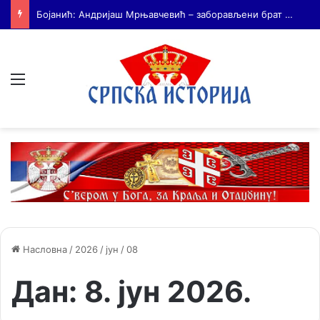
На Дражин дан у Лондону обележено 80. година од мучког убиства генерала Драгољуба Драже Михаиловића
Мени
Насловна
/
2026
/
јун
/
08
Дан:
8. јун 2026.