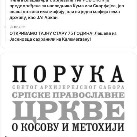
предодређена за наследника Кума или Скарфејса, јер
свака држава има мафију, али ни једна мафија нема
државу, као ЈА! Аркан
26.02.2021
ОТKРИВАМО ТАЈНУ СТАРУ 75 ГОДИНА: Лешеве из
Јасеновца сахранили на Kалемегдану!