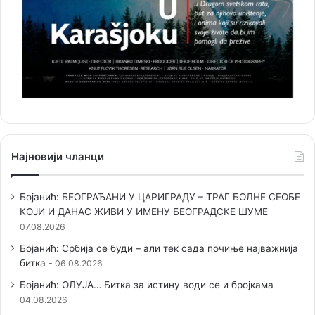
Најновији чланци
Бојанић: БЕОГРАЂАНИ У ЦАРИГРАДУ – ТРАГ БОЛНЕ СЕОБЕ
КОЈИ И ДАНАС ЖИВИ У ИМЕНУ БЕОГРАДСКЕ ШУМЕ
07.08.2026
Бојанић: Србија се буди – али тек сада почиње најважнија
битка
06.08.2026
Бојанић: ОЛУЈА… Битка за истину води се и бројкама
04.08.2026