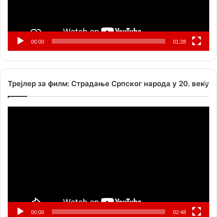
00:00
01:28
Трејлер за филм: Страдање Српског народа у 20. веку
Прегледач
видео
записа
00:00
02:48