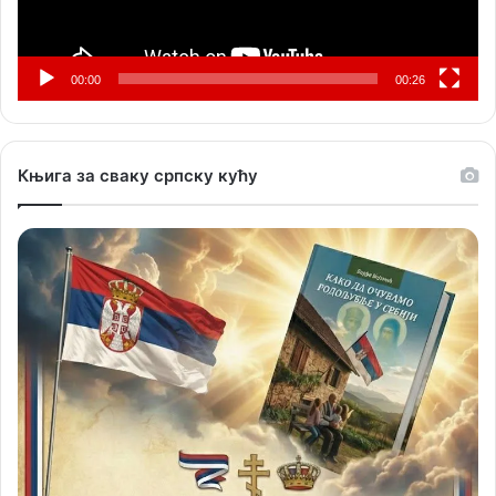
00:00
00:26
Књига за сваку српску кућу