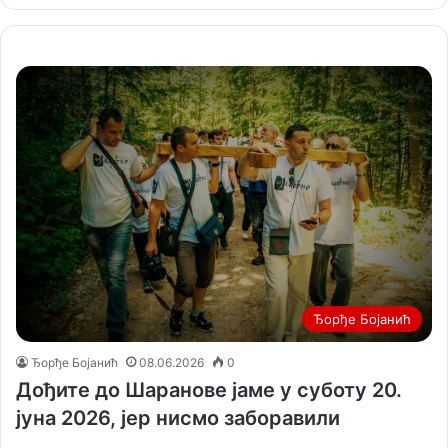
Ђорђе Бојанић
Ђорђе Бојанић
08.06.2026
0
Дођите до Шаранове јаме у суботу 20.
јуна 2026, јер нисмо заборавили