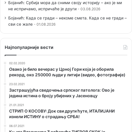
Бојанић: Србија мора да сними своју историју – ако је ми
не испричамо, испричаће је други
03.08.2026
Бојанић: Када се гради – некоме смета. Када се не гради –
сви се жале
01.08.2026
Наjпопуларније вести
02.02.2020
Овако је било вечерас у Црној Гори која је оборила
рекорд, око 250000 људи у литији (видео, фотографије)
23.02.2021
Застрашујућа сведочења српског патолога: Ово је
једина истина о броју убијених у Јасеновцу
21.01.2021
СТРИП О KОСОВУ: Док сви други ћуте, ИТАЛИЈАНИ
изнели ИСТИНУ о страдању СРБА!
06.07.2021
Књига Владимира Ђорђевића ТИГРОВ СКОК је