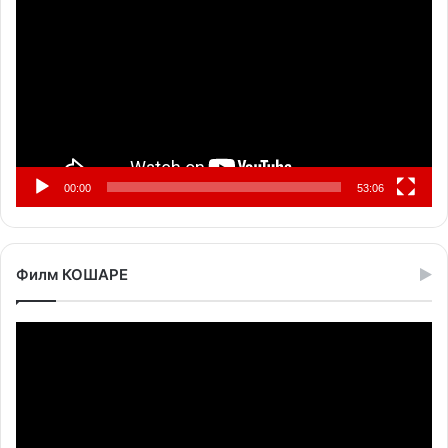
записа
00:00
53:06
Филм КОШАРЕ
Прегледач
видео
записа