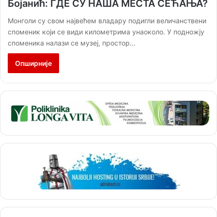
Бојанић: ГДЕ СУ НАША МЕСТА СЕЋАЊА?
Монголи су свом највећем владару подигли величанствени
споменик који се види километрима унаоколо. У подножју
споменика налази се музеј, простор…
Опширније