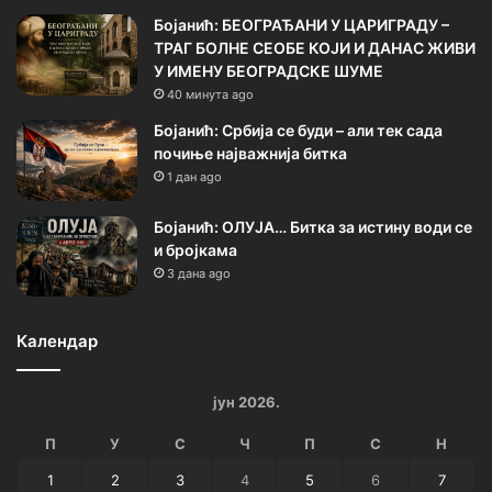
Бојанић: БЕОГРАЂАНИ У ЦАРИГРАДУ –
ТРАГ БОЛНЕ СЕОБЕ КОЈИ И ДАНАС ЖИВИ
У ИМЕНУ БЕОГРАДСКЕ ШУМЕ
40 минута ago
Бојанић: Србија се буди – али тек сада
почиње најважнија битка
1 дан ago
Бојанић: ОЛУЈА… Битка за истину води се
и бројкама
3 дана ago
Календар
јун 2026.
П
У
С
Ч
П
С
Н
1
2
3
4
5
6
7